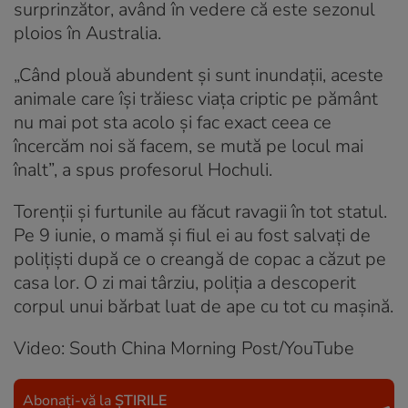
surprinzător, având în vedere că este sezonul
ploios în Australia.
„Când plouă abundent și sunt inundații, aceste
animale care își trăiesc viața criptic pe pământ
nu mai pot sta acolo și fac exact ceea ce
încercăm noi să facem, se mută pe locul mai
înalt”, a spus profesorul Hochuli.
Torenții și furtunile au făcut ravagii în tot statul.
Pe 9 iunie, o mamă și fiul ei au fost salvați de
polițiști după ce o creangă de copac a căzut pe
casa lor. O zi mai târziu, poliția a descoperit
corpul unui bărbat luat de ape cu tot cu mașină.
Video: South China Morning Post/YouTube
Abonați-vă la
ȘTIRILE