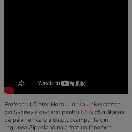
Profesorul Dieter Hochuli de la Universitatea
din Sydney a declarat pentru
CNN
că mătasea
de păianjen care a umplut câmpurile din
regiunea Gippsland nu a fost un fenomen