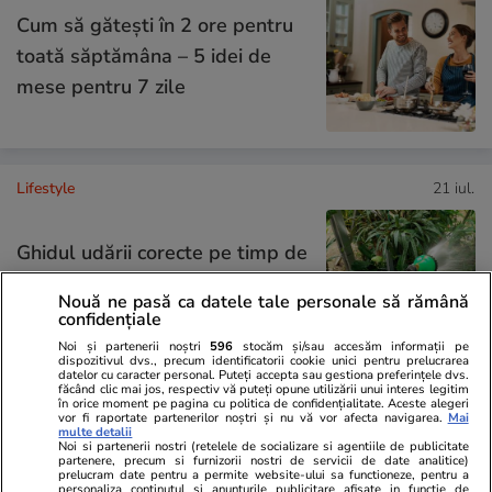
Cum să gătești în 2 ore pentru
toată săptămâna – 5 idei de
mese pentru 7 zile
Lifestyle
21 iul.
Ghidul udării corecte pe timp de
caniculă: când, cât şi cum udăm
Nouă ne pasă ca datele tale personale să rămână
plantele
confidențiale
Noi și partenerii noștri
596
stocăm și/sau accesăm informații pe
dispozitivul dvs., precum identificatorii cookie unici pentru prelucrarea
datelor cu caracter personal. Puteți accepta sau gestiona preferințele dvs.
făcând clic mai jos, respectiv vă puteți opune utilizării unui interes legitim
în orice moment pe pagina cu politica de confidențialitate. Aceste alegeri
Lifestyle
15 iul.
vor fi raportate partenerilor noștri și nu vă vor afecta navigarea.
Mai
multe detalii
Noi si partenerii nostri (retelele de socializare si agentiile de publicitate
partenere, precum si furnizorii nostri de servicii de date analitice)
prelucram date pentru a permite website-ului sa functioneze, pentru a
Combinaţii răcoritoare de apă
personaliza continutul si anunturile publicitare afisate in functie de