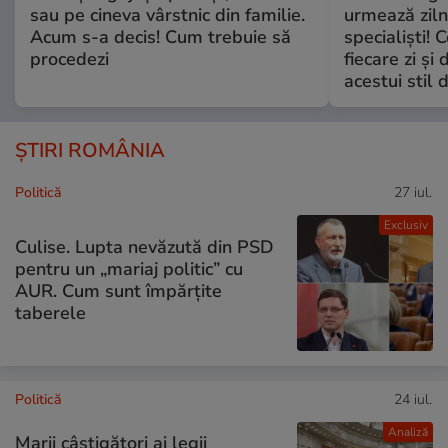
sau pe cineva vârstnic din familie.
urmează zilni
Acum s-a decis! Cum trebuie să
specialiști! 
procedezi
fiecare zi și 
acestui stil 
ȘTIRI ROMÂNIA
Politică
27 iul.
Exclusiv
Culise. Lupta nevăzută din PSD
pentru un „mariaj politic” cu
AUR. Cum sunt împărțite
taberele
Politică
24 iul.
Analiză
Marii câștigători ai legii