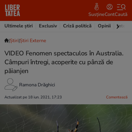
Susține
Cont
Caută
Ultimele știri
Exclusiv
Criză politică
Opinii
Intervi
|
Ştiri
|
Știri Externe
VIDEO Fenomen spectaculos în Australia.
Câmpuri întregi, acoperite cu pânză de
păianjen
Ramona Drăghici
Actualizat pe 18 iun. 2021, 17:23
Comentează