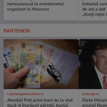
nerecunoscut la evenimentul
Italianul car
organizat la Moscova
de ani a dat 
„Aveți niște î
PARTENERI
Libertateapentrufemei.ro
Avantaje.ro
Atenție! Poți primi bani de la stat
Dieta Melan
dacă-ți îngrijești părinții, bunicii
oricine! Regi