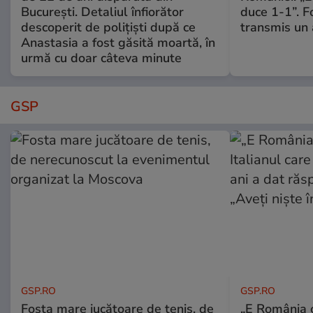
București. Detaliul înfiorător
duce 1-1”. F
descoperit de polițiști după ce
transmis un 
Anastasia a fost găsită moartă, în
urmă cu doar câteva minute
GSP
GSP.RO
GSP.RO
Fosta mare jucătoare de tenis, de
„E România o