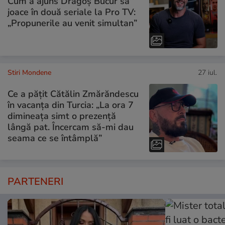
Cum a ajuns Dragoș Bucur să
joace în două seriale la Pro TV:
„Propunerile au venit simultan”
Stiri Mondene
27 iul.
Ce a pățit Cătălin Zmărăndescu
în vacanța din Turcia: „La ora 7
dimineața simt o prezență
lângă pat. Încercam să-mi dau
seama ce se întâmplă”
PARTENERI