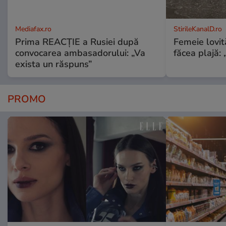
Mediafax.ro
StirileKanalD.ro
Prima REACȚIE a Rusiei după
Femeie lovit
convocarea ambasadorului: „Va
făcea plajă: „
exista un răspuns”
PROMO