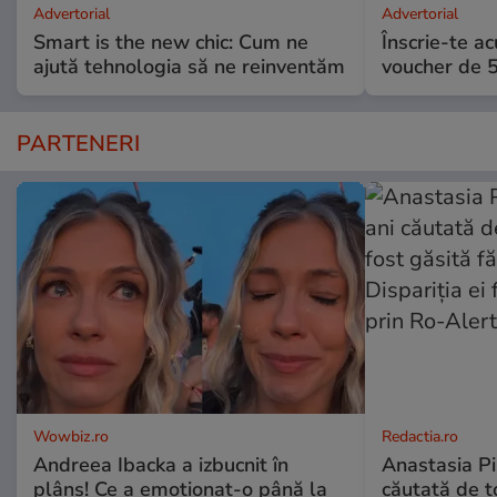
Advertorial
Advertorial
Smart is the new chic: Cum ne
Înscrie-te ac
ajută tehnologia să ne reinventăm
voucher de 5
PARTENERI
Wowbiz.ro
Redactia.ro
Andreea Ibacka a izbucnit în
Anastasia Pi
plâns! Ce a emoționat-o până la
căutată de t