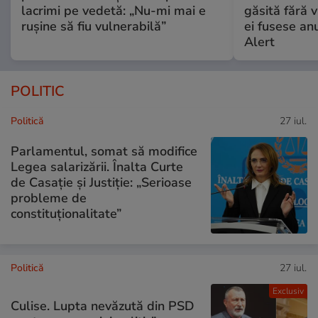
lacrimi pe vedetă: „Nu-mi mai e
găsită fără v
rușine să fiu vulnerabilă”
ei fusese anu
Alert
POLITIC
Politică
27 iul.
Parlamentul, somat să modifice
Legea salarizării. Înalta Curte
de Casație și Justiție: „Serioase
probleme de
constituționalitate”
Politică
27 iul.
Exclusiv
Culise. Lupta nevăzută din PSD