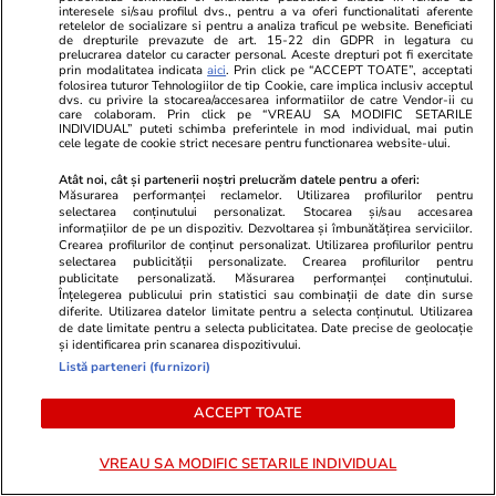
interesele si/sau profilul dvs., pentru a va oferi functionalitati aferente
cu fructe şi plante aromatice
retelelor de socializare si pentru a analiza traficul pe website. Beneficiati
de drepturile prevazute de art. 15-22 din GDPR in legatura cu
pentru vară
prelucrarea datelor cu caracter personal. Aceste drepturi pot fi exercitate
prin modalitatea indicata
aici
. Prin click pe “ACCEPT TOATE”, acceptati
folosirea tuturor Tehnologiilor de tip Cookie, care implica inclusiv acceptul
dvs. cu privire la stocarea/accesarea informatiilor de catre Vendor-ii cu
care colaboram. Prin click pe “VREAU SA MODIFIC SETARILE
INDIVIDUAL” puteti schimba preferintele in mod individual, mai putin
cele legate de cookie strict necesare pentru functionarea website-ului.
Știri România
27 iul.
Atât noi, cât și partenerii noștri prelucrăm datele pentru a oferi:
Radu Miruță anunță că una
Măsurarea performanței reclamelor. Utilizarea profilurilor pentru
selectarea conținutului personalizat. Stocarea și/sau accesarea
dintre dronele care au intrat în
informațiilor de pe un dispozitiv. Dezvoltarea și îmbunătățirea serviciilor.
spațiul aerian al României era
Crearea profilurilor de conținut personalizat. Utilizarea profilurilor pentru
selectarea publicității personalizate. Crearea profilurilor pentru
rusească. Originea celorlalte
publicitate personalizată. Măsurarea performanței conținutului.
Înțelegerea publicului prin statistici sau combinații de date din surse
două este încă verificată
diferite. Utilizarea datelor limitate pentru a selecta conținutul. Utilizarea
de date limitate pentru a selecta publicitatea. Date precise de geolocație
și identificarea prin scanarea dispozitivului.
Listă parteneri (furnizori)
Știri România
27 iul.
ACCEPT TOATE
Europa riscă să rămână fără
gaze și să plătească scump, în
VREAU SA MODIFIC SETARILE INDIVIDUAL
iarna 2026-2027. Și producția