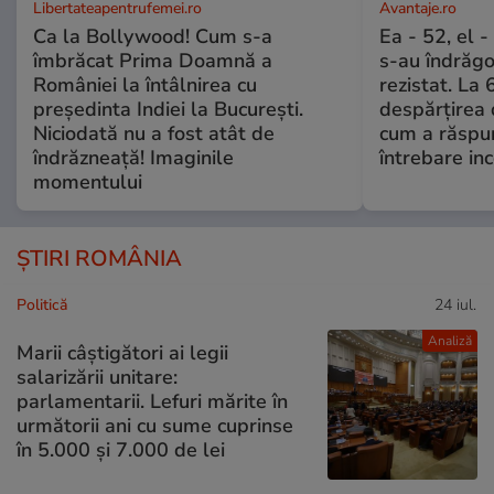
Libertateapentrufemei.ro
Avantaje.ro
Ca la Bollywood! Cum s-a
Ea - 52, el 
îmbrăcat Prima Doamnă a
s-au îndrăgos
României la întâlnirea cu
rezistat. La 
președinta Indiei la București.
despărțirea 
Niciodată nu a fost atât de
cum a răspu
îndrăzneață! Imaginile
întrebare i
momentului
ȘTIRI ROMÂNIA
Politică
24 iul.
Analiză
Marii câștigători ai legii
salarizării unitare:
parlamentarii. Lefuri mărite în
următorii ani cu sume cuprinse
în 5.000 și 7.000 de lei