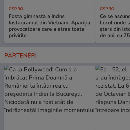
GSP.RO
GSP.RO
Fosta gimnastă a încins
Ce se ascund
Instagramul din Vietnam. Apariția
Locul unde s-
provocatoare care a atras toate
șters din ist
privirile
de ani, cu 7
PARTENERI