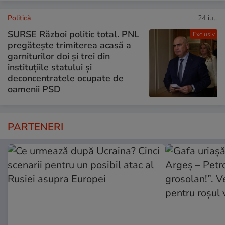
Politică
24 iul.
SURSE Război politic total. PNL
Exclusiv
pregătește trimiterea acasă a
garniturilor doi și trei din
instituțiile statului și
deconcentratele ocupate de
oamenii PSD
PARTENERI