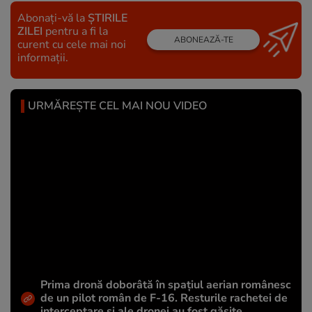
Abonați-vă la
ȘTIRILE
ZILEI
pentru a fi la
ABONEAZĂ-TE
curent cu cele mai noi
informații.
URMĂREȘTE CEL MAI NOU VIDEO
Prima dronă doborâtă în spațiul aerian românesc
de un pilot român de F-16. Resturile rachetei de
interceptare și ale dronei au fost găsite