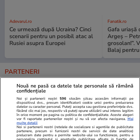
Adevarul.ro
Fanatik.ro
Ce urmează după Ucraina? Cinci
Gafa uriașă d
scenarii pentru un posibil atac al
Argeș – Petr
Rusiei asupra Europei
grosolan!”. V
Balaj pentru
PARTENERI
Nouă ne pasă ca datele tale personale să rămână
confidențiale
Noi și partenerii noștri
596
stocăm și/sau accesăm informații pe
dispozitivul dvs., precum identificatorii cookie unici pentru prelucrarea
datelor cu caracter personal. Puteți accepta sau gestiona preferințele dvs.
făcând clic mai jos, respectiv vă puteți opune utilizării unui interes legitim
în orice moment pe pagina cu politica de confidențialitate. Aceste alegeri
vor fi raportate partenerilor noștri și nu vă vor afecta navigarea.
Mai
multe detalii
Noi si partenerii nostri (retelele de socializare si agentiile de publicitate
partenere, precum si furnizorii nostri de servicii de date analitice)
prelucram date pentru a permite website-ului sa functioneze, pentru a
personaliza continutul si anunturile publicitare afisate in functie de