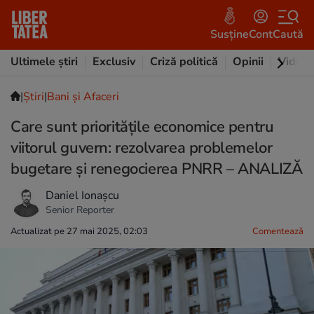
Susține
Cont
Caută
Ultimele știri
Exclusiv
Criză politică
Opinii
Video
|
Ştiri
|
Bani și Afaceri
Care sunt prioritățile economice pentru
viitorul guvern: rezolvarea problemelor
bugetare și renegocierea PNRR – ANALIZĂ
Daniel Ionașcu
Senior Reporter
Actualizat pe 27 mai 2025, 02:03
Comentează