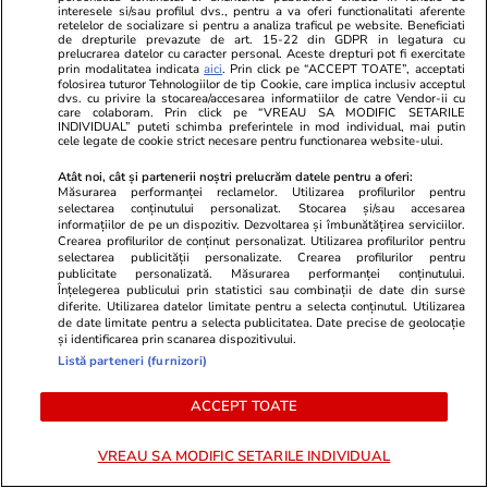
interesele si/sau profilul dvs., pentru a va oferi functionalitati aferente
retelelor de socializare si pentru a analiza traficul pe website. Beneficiati
de drepturile prevazute de art. 15-22 din GDPR in legatura cu
Elle.ro
Unica.ro
prelucrarea datelor cu caracter personal. Aceste drepturi pot fi exercitate
prin modalitatea indicata
aici
. Prin click pe “ACCEPT TOATE”, acceptati
O mai ții minte pe Janine Sârbu?
Mirabela Gră
folosirea tuturor Tehnologiilor de tip Cookie, care implica inclusiv acceptul
Cum arată și cu ce se ocupă acum
surprinzătoar
dvs. cu privire la stocarea/accesarea informatiilor de catre Vendor-ii cu
care colaboram. Prin click pe “VREAU SA MODIFIC SETARILE
fosta soție a lui Adrian Sârbu și
flancată de 
INDIVIDUAL” puteti schimba preferintele in mod individual, mai putin
cele legate de cookie strict necesare pentru functionarea website-ului.
unul dintre cele mai apreciate
aflat despre
modele din anii 90. A fost
de Apel
Atât noi, cât și partenerii noștri prelucrăm datele pentru a oferi:
Măsurarea performanței reclamelor. Utilizarea profilurilor pentru
decorată recent de Ministerul
selectarea conținutului personalizat. Stocarea și/sau accesarea
Culturii din Franța. Foto
informațiilor de pe un dispozitiv. Dezvoltarea și îmbunătățirea serviciilor.
Crearea profilurilor de conținut personalizat. Utilizarea profilurilor pentru
selectarea publicității personalizate. Crearea profilurilor pentru
publicitate personalizată. Măsurarea performanței conținutului.
Înțelegerea publicului prin statistici sau combinații de date din surse
diferite. Utilizarea datelor limitate pentru a selecta conținutul. Utilizarea
de date limitate pentru a selecta publicitatea. Date precise de geolocație
și identificarea prin scanarea dispozitivului.
Listă parteneri (furnizori)
ACCEPT TOATE
MONDEN
VREAU SA MODIFIC SETARILE INDIVIDUAL
Stiri Mondene
24 iul.