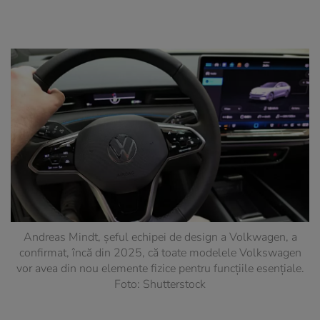
Andreas Mindt, șeful echipei de design a Volkwagen, a
confirmat, încă din 2025, că toate modelele Volkswagen
vor avea din nou elemente fizice pentru funcțiile esențiale.
Foto: Shutterstock