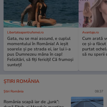
Libertateapentrufemei.ro
Avantaje.ro
Gata, nu se mai ascund, e cuplul
Cum arată v
momentului în România! A ieșit
ce și-a făcut
soarele și pe strada ei, iar lui i-a
purtat ochel
pus Dumnezeu mâna în cap!
să nu sperii c
Felicitări, să fiți fericiți! Că frumoși
sunteți!
ȘTIRI ROMÂNIA
Știri România
08:37
România scapă iar de „junk”:
după Fitch, și Moody’s menține