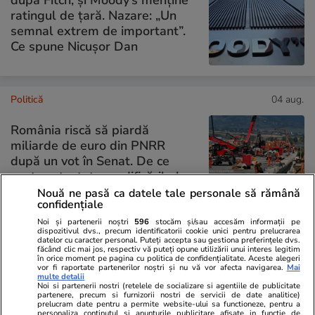
ratingul de țară. Nazare: „Un
semnal extrem de important”.
Ce spune Nicușor Dan
Politică
04 aug.
România riscă să piardă
miliarde de euro din PNRR
după un vot în Senat. De ce
sunt contestate modificările la
legea decarbonizării
Nouă ne pasă ca datele tale personale să rămână
confidențiale
Noi și partenerii noștri
596
stocăm și/sau accesăm informații pe
dispozitivul dvs., precum identificatorii cookie unici pentru prelucrarea
datelor cu caracter personal. Puteți accepta sau gestiona preferințele dvs.
PARTENERI
făcând clic mai jos, respectiv vă puteți opune utilizării unui interes legitim
în orice moment pe pagina cu politica de confidențialitate. Aceste alegeri
vor fi raportate partenerilor noștri și nu vă vor afecta navigarea.
Mai
multe detalii
Noi si partenerii nostri (retelele de socializare si agentiile de publicitate
partenere, precum si furnizorii nostri de servicii de date analitice)
prelucram date pentru a permite website-ului sa functioneze, pentru a
personaliza continutul si anunturile publicitare afisate in functie de