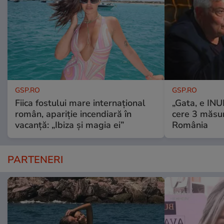
GSP.RO
GSP.RO
Fiica fostului mare internațional
„Gata, e IN
român, apariție incendiară în
cere 3 măsu
vacanță: „Ibiza și magia ei”
România
PARTENERI