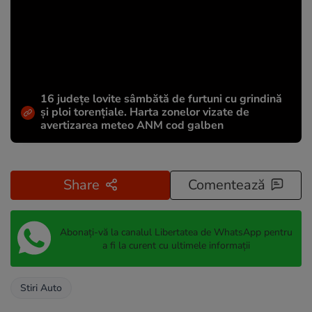
16 județe lovite sâmbătă de furtuni cu grindină
și ploi torențiale. Harta zonelor vizate de
avertizarea meteo ANM cod galben
Share
Comentează
Abonați-vă la canalul Libertatea de WhatsApp pentru
a fi la curent cu ultimele informații
Stiri Auto