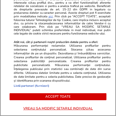
interesele si/sau profilul dvs., pentru a va oferi functionalitati aferente
retelelor de socializare si pentru a analiza traficul pe website. Beneficiati
de drepturile prevazute de art. 15-22 din GDPR in legatura cu
prelucrarea datelor cu caracter personal. Aceste drepturi pot fi exercitate
prin modalitatea indicata
aici
. Prin click pe “ACCEPT TOATE”, acceptati
folosirea tuturor Tehnologiilor de tip Cookie, care implica inclusiv acceptul
dvs. cu privire la stocarea/accesarea informatiilor de catre Vendor-ii cu
care colaboram. Prin click pe “VREAU SA MODIFIC SETARILE
INDIVIDUAL” puteti schimba preferintele in mod individual, mai putin
cele legate de cookie strict necesare pentru functionarea website-ului.
Atât noi, cât și partenerii noștri prelucrăm datele pentru a oferi:
Adevarul.ro
Fanatik.ro
Măsurarea performanței reclamelor. Utilizarea profilurilor pentru
selectarea conținutului personalizat. Stocarea și/sau accesarea
„Era mai bun trenul vechi, era
„Seamănă cu
informațiilor de pe un dispozitiv. Dezvoltarea și îmbunătățirea serviciilor.
răcoare”. Pasagerii unui tren PESA
fundul jos”. 
Crearea profilurilor de conținut personalizat. Utilizarea profilurilor pentru
selectarea publicității personalizate. Crearea profilurilor pentru
au fost sufocați de căldură pe
subiect de c
publicitate personalizată. Măsurarea performanței conținutului.
ruta București-Constanța
Înțelegerea publicului prin statistici sau combinații de date din surse
diferite. Utilizarea datelor limitate pentru a selecta conținutul. Utilizarea
de date limitate pentru a selecta publicitatea. Date precise de geolocație
și identificarea prin scanarea dispozitivului.
PARTENERI
Listă parteneri (furnizori)
ACCEPT TOATE
VREAU SA MODIFIC SETARILE INDIVIDUAL