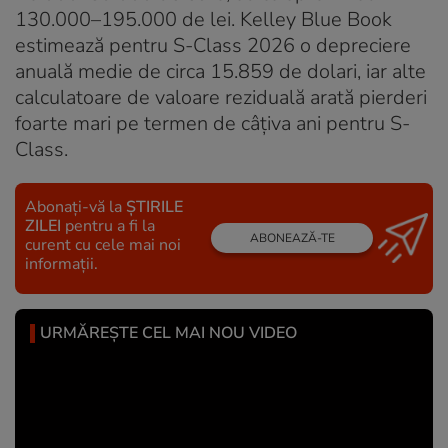
130.000–195.000 de lei. Kelley Blue Book
estimează pentru S-Class 2026 o depreciere
anuală medie de circa 15.859 de dolari, iar alte
calculatoare de valoare reziduală arată pierderi
foarte mari pe termen de câțiva ani pentru S-
Class.
Abonați-vă la
ȘTIRILE
ZILEI
pentru a fi la
ABONEAZĂ-TE
curent cu cele mai noi
informații.
URMĂREȘTE CEL MAI NOU VIDEO