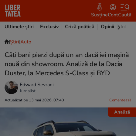
Susține
Cont
Caută
Ultimele știri
Exclusiv
Criză politică
Opinii
Intervi
|
Ştiri
|
Auto
Câți bani pierzi după un an dacă iei mașină
nouă din showroom. Analiză de la Dacia
Duster, la Mercedes S-Class și BYD
Edward Sevrani
Jurnalist
Actualizat pe 13 mai 2026, 07:40
Comentează
Analiză