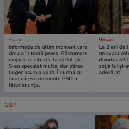
Viva.ro
Unica.ro
Informația de ultim moment care
La 2 ani de 
circulă în toată presa. Răsturnare
un cuplu ce
majoră de situație la vârful țării!
divorțează! C
S-au speculat multe, dar știrea
soția lui și-
fulger acum a venit! În urmă cu
adevărat”
doar câteva momente PSD a
făcut anunțul
GSP