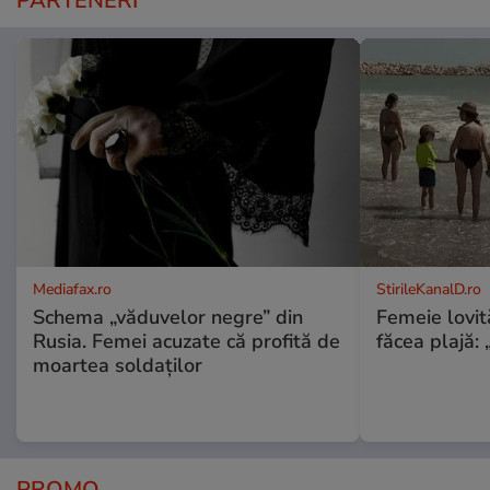
PARTENERI
Mediafax.ro
StirileKanalD.ro
Schema „văduvelor negre” din
Femeie lovit
Rusia. Femei acuzate că profită de
făcea plajă: „
moartea soldaților
PROMO