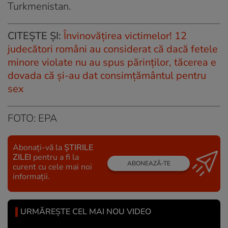
Turkmenistan.
CITEȘTE ȘI:
Învinovățirea victimelor! 12
judecători români au considerat că dacă fetele
minore violate nu au spus părinților, tăcerea e
dovada că și-au dat consimțământul pentru
sex
FOTO: EPA
Abonați-vă la
ȘTIRILE
ZILEI
pentru a fi la
ABONEAZĂ-TE
curent cu cele mai noi
informații.
URMĂREȘTE CEL MAI NOU VIDEO