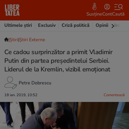
Susține
Cont
Caută
Ultimele știri
Exclusiv
Criză politică
Opinii
Intervi
|
Ştiri
|
Știri Externe
Ce cadou surprinzător a primit Vladimir
Putin din partea președintelui Serbiei.
Liderul de la Kremlin, vizibil emoționat
Petre Dobrescu
18 ian. 2019, 10:52
Comentează