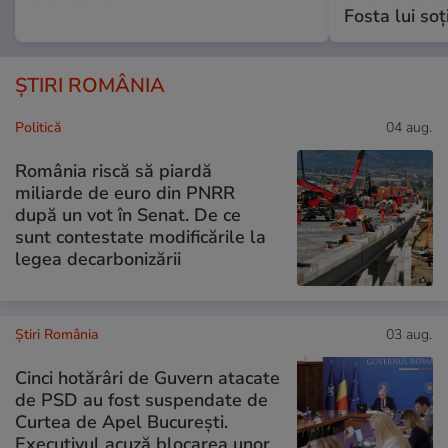
Fosta lui soț
ȘTIRI ROMÂNIA
Politică
04 aug.
România riscă să piardă
miliarde de euro din PNRR
după un vot în Senat. De ce
sunt contestate modificările la
legea decarbonizării
Știri România
03 aug.
Cinci hotărâri de Guvern atacate
de PSD au fost suspendate de
Curtea de Apel București.
Executivul acuză blocarea unor