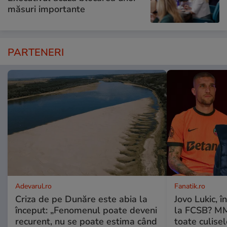
măsuri importante
PARTENERI
Adevarul.ro
Fanatik.ro
Criza de pe Dunăre este abia la
Jovo Lukic, în
început: „Fenomenul poate deveni
la FCSB? MM 
recurent, nu se poate estima când
toate culisel