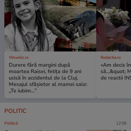
Wowbiz.ro
Redactia.ro
Durere fără margini după
«Am decis î
moartea Raisei, fetița de 9 ani
să...&quot; 
ucisă în accidentul de la Cluj.
de reactii 
Mesajul sfâșietor al mamei sale:
„Te iubim…”
POLITIC
Politică
12:58