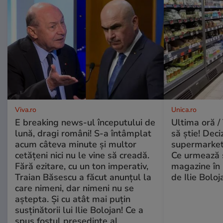
Viva.ro
Unica.ro
E breaking news-ul începutului de
Ultima oră / 
lună, dragi români! S-a întâmplat
să știe! Deci
acum câteva minute și multor
supermarketu
cetățeni nici nu le vine să creadă.
Ce urmează s
Fără ezitare, cu un ton imperativ,
magazine în 
Traian Băsescu a făcut anunțul la
de Ilie Boloj
care nimeni, dar nimeni nu se
aștepta. Și cu atât mai puțin
susținătorii lui Ilie Bolojan! Ce a
spus fostul președinte al