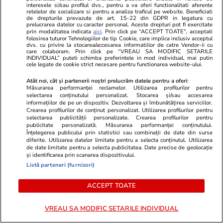
interesele si/sau profilul dvs., pentru a va oferi functionalitati aferente
retelelor de socializare si pentru a analiza traficul pe website. Beneficiati
de drepturile prevazute de art. 15-22 din GDPR in legatura cu
prelucrarea datelor cu caracter personal. Aceste drepturi pot fi exercitate
Știri România
12:35
prin modalitatea indicata
aici
. Prin click pe “ACCEPT TOATE”, acceptati
folosirea tuturor Tehnologiilor de tip Cookie, care implica inclusiv acceptul
Locul din România unde se
dvs. cu privire la stocarea/accesarea informatiilor de catre Vendor-ii cu
care colaboram. Prin click pe “VREAU SA MODIFIC SETARILE
înregistrau 12 grade la ora
INDIVIDUAL” puteti schimba preferintele in mod individual, mai putin
cele legate de cookie strict necesare pentru functionarea website-ului.
10.00, fix când a intrat în
Atât noi, cât și partenerii noștri prelucrăm datele pentru a oferi:
vigoare codul roșu de caniculă
Măsurarea performanței reclamelor. Utilizarea profilurilor pentru
selectarea conținutului personalizat. Stocarea și/sau accesarea
extremă pentru 7 județe
informațiilor de pe un dispozitiv. Dezvoltarea și îmbunătățirea serviciilor.
Crearea profilurilor de conținut personalizat. Utilizarea profilurilor pentru
selectarea publicității personalizate. Crearea profilurilor pentru
publicitate personalizată. Măsurarea performanței conținutului.
Opinii
09:00
Înțelegerea publicului prin statistici sau combinații de date din surse
diferite. Utilizarea datelor limitate pentru a selecta conținutul. Utilizarea
de date limitate pentru a selecta publicitatea. Date precise de geolocație
și identificarea prin scanarea dispozitivului.
Auziți balastierele găinarilor
Listă parteneri (furnizori)
cum încarcă la cutiile de
ACCEPT TOATE
pantofi?
VREAU SA MODIFIC SETARILE INDIVIDUAL