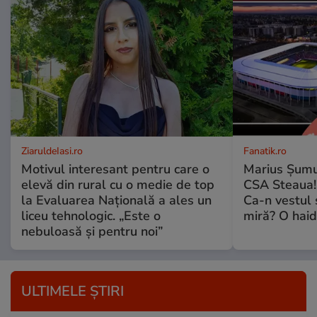
ZiaruldeIasi.ro
Fanatik.ro
Motivul interesant pentru care o
Marius Șumud
elevă din rural cu o medie de top
CSA Steaua! 
la Evaluarea Națională a ales un
Ca-n vestul 
liceu tehnologic. „Este o
miră? O haidu
nebuloasă și pentru noi”
ULTIMELE ȘTIRI