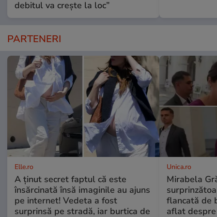
debitul va crește la loc”
PARTENERI
Elle.ro
Unica.ro
A ținut secret faptul că este
Mirabela Gră
însărcinată însă imaginile au ajuns
surprinzătoar
pe internet! Vedeta a fost
flancată de 
surprinsă pe stradă, iar burtica de
aflat despre