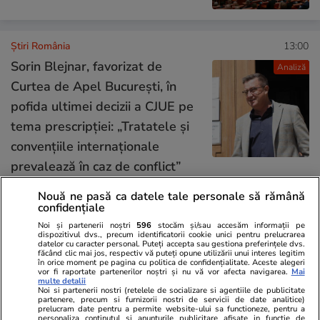
Știri România
13:00
Sorin Blejnar, favorizat de
Analiză
Curtea de Apel București, în
pofida ultimei decizii a CJUE pe
tema prescripției: „Tratatele și
convențiile internaționale
prevalează în caz de conflict”
Nouă ne pasă ca datele tale personale să rămână
confidențiale
Știri România
12:57
Noi și partenerii noștri
596
stocăm și/sau accesăm informații pe
dispozitivul dvs., precum identificatorii cookie unici pentru prelucrarea
Cum se derulează operațiunea
datelor cu caracter personal. Puteți accepta sau gestiona preferințele dvs.
făcând clic mai jos, respectiv vă puteți opune utilizării unui interes legitim
de scufundare a celor patru
în orice moment pe pagina cu politica de confidențialitate. Aceste alegeri
vor fi raportate partenerilor noștri și nu vă vor afecta navigarea.
Mai
barje în Dunăre. În ce condiții ar
multe detalii
Noi si partenerii nostri (retelele de socializare si agentiile de publicitate
partenere, precum si furnizorii nostri de servicii de date analitice)
putea fi amânată acțiunea
prelucram date pentru a permite website-ului sa functioneze, pentru a
personaliza continutul si anunturile publicitare afisate in functie de