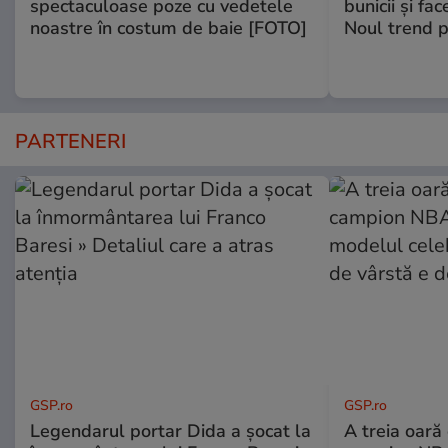
spectaculoase poze cu vedetele
bunicii şi fa
noastre în costum de baie [FOTO]
Noul trend p
PARTENERI
GSP.ro
GSP.ro
Legendarul portar Dida a șocat la
A treia oară