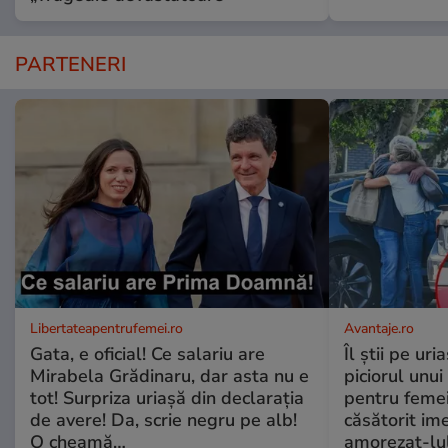
PARTENERI
Libertateapentrufemei.ro
Avantaje.ro
Gata, e oficial! Ce salariu are
Îl știi pe ur
Mirabela Grădinaru, dar asta nu e
piciorul unui
tot! Surpriza uriașă din declarația
pentru femei
de avere! Da, scrie negru pe alb!
căsătorit ime
O cheamă…
amorezat-lul