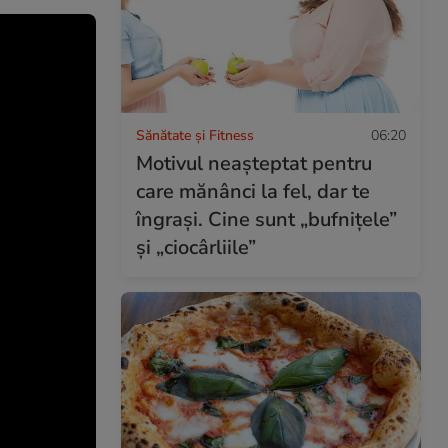
Sănătate și Fitness
06:20
Motivul neașteptat pentru
care mănânci la fel, dar te
îngrași. Cine sunt „bufnițele”
și „ciocârliile”