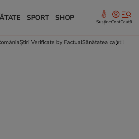
ĂTATE
SPORT
SHOP
Susține
Cont
Caută
Sănătate și Fitness
ce
 culinare
-România
Știri Verificate by Factual
Sănătatea ca stil de vi
 și legume
rea plantelor