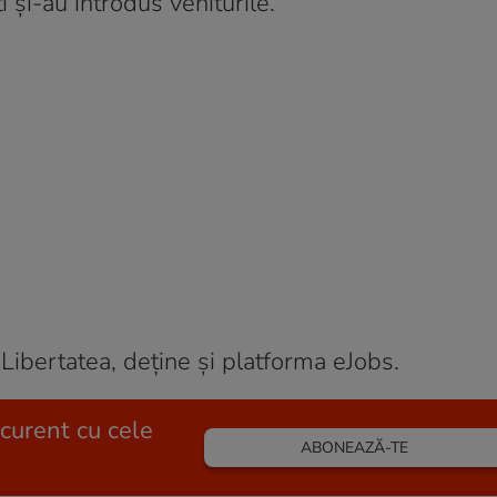
 și-au introdus veniturile.
 Libertatea, deține și platforma eJobs.
 curent cu cele
ABONEAZĂ-TE