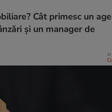
mobiliare? Cât primesc un age
vânzări și un manager de
22 
C