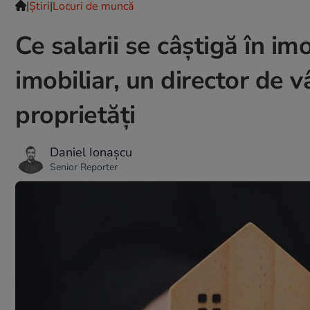
|
Ştiri
|
Locuri de muncă
Ce salarii se câștigă în i
imobiliar, un director de 
proprietăți
Daniel Ionașcu
Senior Reporter