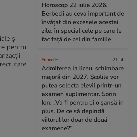
Horoscop 22 iulie 2026.
Berbecii au ceva important de
învățat din excesele acestei
zile, în special cele pe care le
iale și
fac față de cei din familie
nte pentru
anzacții
Educație
21 iul.
recrutare
Admiterea la liceu, schimbare
majoră din 2027. Școlile vor
putea selecta elevii printr-un
examen suplimentar. Sorin
Ion: „Va fi pentru ei o șansă în
plus. De ce să depindă
viitorul lor doar de două
examene?”