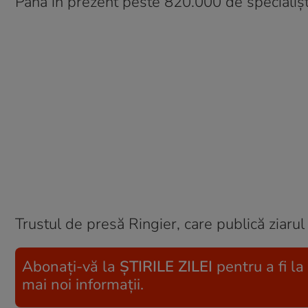
Până în prezent peste 820.000 de specialiști
Trustul de presă Ringier, care publică ziarul
Abonați-vă la
ȘTIRILE ZILEI
pentru a fi la
mai noi informații.