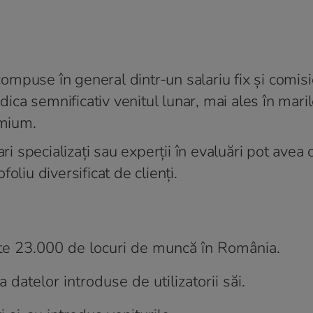
 compuse în general dintr-un salariu fix și comis
idica semnificativ venitul lunar, mai ales în mari
emium.
ri specializați sau experții în evaluări pot avea 
oliu diversificat de clienți.
te 23.000 de locuri de muncă în România.
datelor introduse de utilizatorii săi.