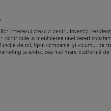
e
lor, interesul crescut pentru investiții rezidenț
eri contribuie la menținerea unei cereri consta
n funcție de rol, tipul companiei și volumul de tr
 marketing la eJobs, cea mai mare platformă de 