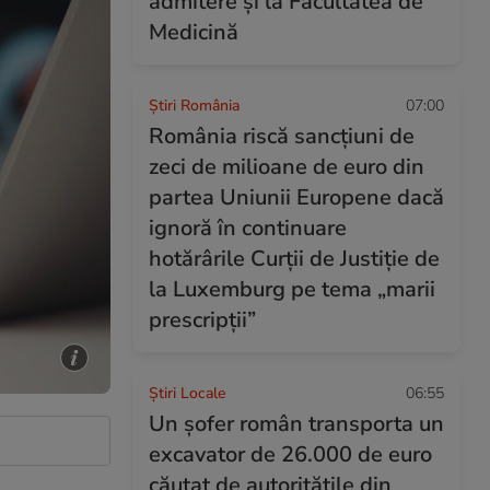
admitere și la Facultatea de
Medicină
Știri România
07:00
România riscă sancțiuni de
zeci de milioane de euro din
partea Uniunii Europene dacă
ignoră în continuare
hotărârile Curții de Justiție de
la Luxemburg pe tema „marii
prescripții”
Știri Locale
06:55
Un șofer român transporta un
excavator de 26.000 de euro
căutat de autoritățile din