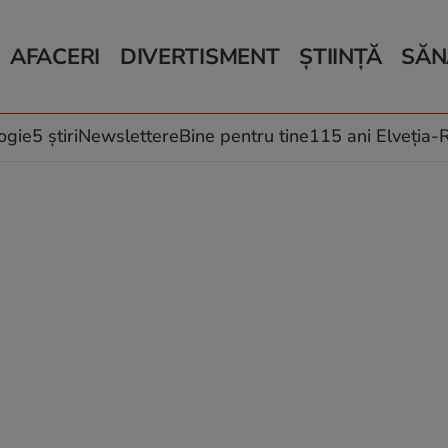
AFACERI
DIVERTISMENT
ȘTIINȚĂ
SĂN
Bani și Afaceri
Monden
Știri Știință
Știri 
Auto
Horoscop
Schimbări climati
Relații
Locuri de muncă
Muzică și Filme
Rețete
ogie
5 știri
Newslettere
Bine pentru tine
115 ani Elveția
Imobiliare.ro
Vacanțe și Cultură
Fructe
eJobs.ro
Îngriji