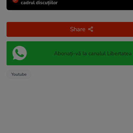
cadrul discuțiilor
Share
Abonați-vă la canalul Libertatea
Youtube