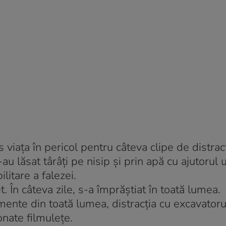
viaţa în pericol pentru câteva clipe de distracţ
-au lăsat târâţi pe nisip şi prin apă cu ajutorul 
litare a falezei.
t. În câteva zile, s-a împrăştiat în toată lumea.
mente din toată lumea, distracţia cu excavatoru
onate filmuleţe.