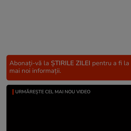
Abonați-vă la
ȘTIRILE ZILEI
pentru a fi la
mai noi informații.
URMĂREȘTE CEL MAI NOU VIDEO