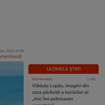
iun. 2012, 07:35
omentează
ULTIMELE ȘTIRI
Stiri Mondene
11:49
Vlăduța Lupău, imagini din
casa părăsită a bunicilor ei:
„Aici îmi petreceam