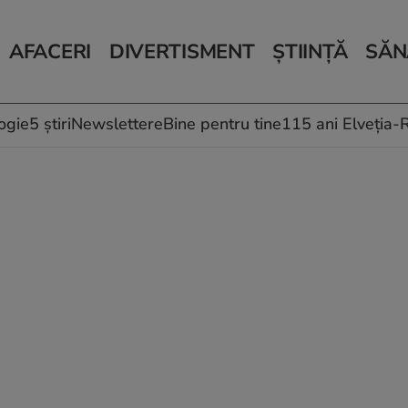
AFACERI
DIVERTISMENT
ȘTIINȚĂ
SĂN
Bani și Afaceri
Monden
Știri Știință
Știri 
Auto
Horoscop
Schimbări climati
Relații
Locuri de muncă
Muzică și Filme
Rețete
ogie
5 știri
Newslettere
Bine pentru tine
115 ani Elveția
Imobiliare.ro
Vacanțe și Cultură
Fructe
eJobs.ro
Îngriji