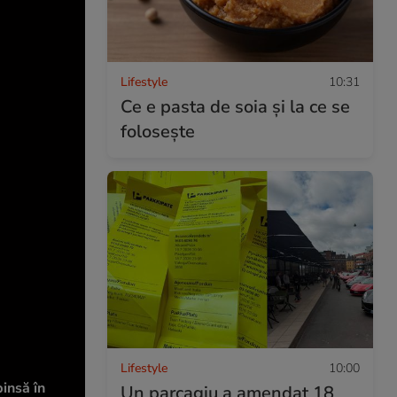
Lifestyle
10:31
Ce e pasta de soia și la ce se
folosește
Lifestyle
10:00
pinsă în
Un parcagiu a amendat 18