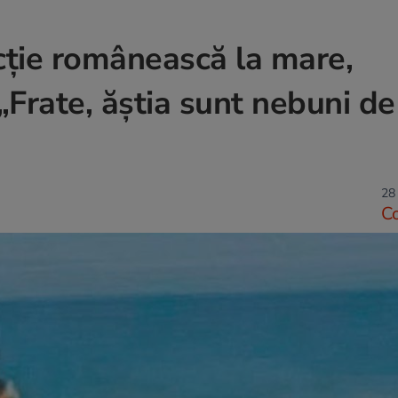
ţie românească la mare,
rate, ăştia sunt nebuni de
28 
C