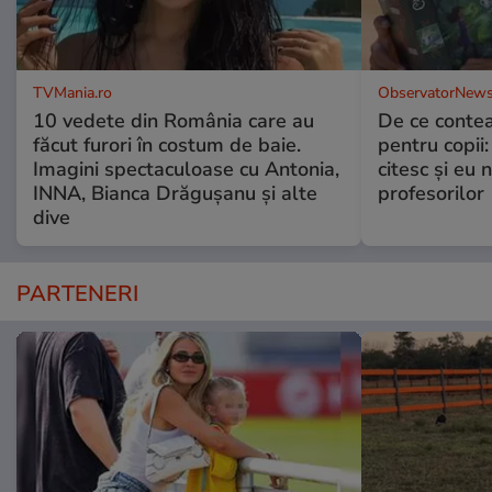
TVMania.ro
ObservatorNews
10 vedete din România care au
De ce contea
făcut furori în costum de baie.
pentru copii
Imagini spectaculoase cu Antonia,
citesc și eu 
INNA, Bianca Drăgușanu și alte
profesorilor
dive
PARTENERI