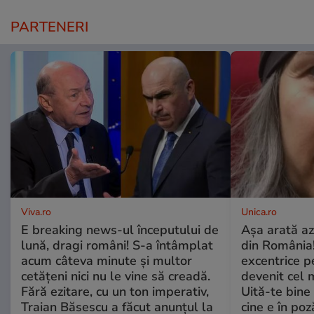
PARTENERI
Viva.ro
Unica.ro
E breaking news-ul începutului de
Așa arată az
lună, dragi români! S-a întâmplat
din România!
acum câteva minute și multor
excentrice pe
cetățeni nici nu le vine să creadă.
devenit cel 
Fără ezitare, cu un ton imperativ,
Uită-te bine 
Traian Băsescu a făcut anunțul la
cine e în poz