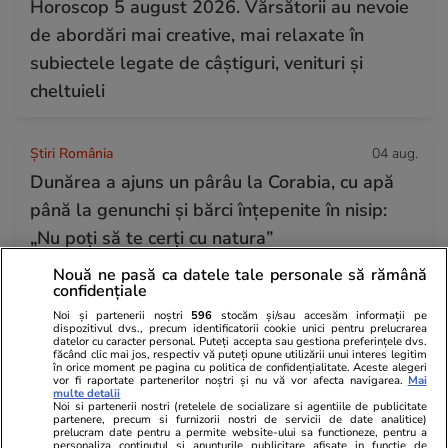
Horoscop 5 august 2026. Vărsătorii au nevoie
de abordări mai creative, mai relaxate în
subiectele legate de câștiguri, venituri și
cheltuieli
Știri România
04 aug.
Dunărea a ajuns un pârâu la Corabia, cu apă
până la genunchi și bărci înțepenite în nisip:
„Nu poți să te cerți cu natura”
Nouă ne pasă ca datele tale personale să rămână
confidențiale
Auto
04 aug.
Noi și partenerii noștri
596
stocăm și/sau accesăm informații pe
Dacia Sandero a devenit „mașina ieftină
dispozitivul dvs., precum identificatorii cookie unici pentru prelucrarea
datelor cu caracter personal. Puteți accepta sau gestiona preferințele dvs.
supremă”, consumă 4,2 litri la 100 km și are
făcând clic mai jos, respectiv vă puteți opune utilizării unui interes legitim
în orice moment pe pagina cu politica de confidențialitate. Aceste alegeri
vor fi raportate partenerilor noștri și nu vă vor afecta navigarea.
Mai
un preț care va schimba regulile jocului în
multe detalii
Noi si partenerii nostri (retelele de socializare si agentiile de publicitate
2026
partenere, precum si furnizorii nostri de servicii de date analitice)
prelucram date pentru a permite website-ului sa functioneze, pentru a
personaliza continutul si anunturile publicitare afisate in functie de