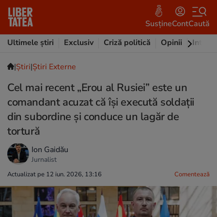
Susține
Cont
Caută
Ultimele știri
Exclusiv
Criză politică
Opinii
Intervi
|
Ştiri
|
Știri Externe
Cel mai recent „Erou al Rusiei” este un
comandant acuzat că își execută soldații
din subordine și conduce un lagăr de
tortură
Ion Gaidău
Jurnalist
Actualizat pe 12 iun. 2026, 13:16
Comentează