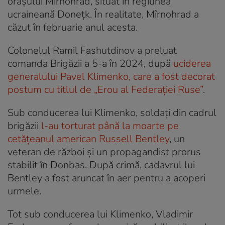
orașului Mîrnohrad, situat în regiunea
ucraineană Donețk. În realitate, Mîrnohrad a
căzut în februarie anul acesta.
Colonelul Ramil Fashutdinov a preluat
comanda Brigăzii a 5-a în 2024, după
uciderea
generalului Pavel Klimenko, care a fost decorat
postum cu titlul de „Erou al Federației Ruse”
.
Sub conducerea lui Klimenko, soldați din cadrul
brigăzii
l-au torturat până la moarte pe
cetățeanul american Russell Bentley
, un
veteran de război și un propagandist prorus
stabilit în Donbas. După crimă, cadavrul lui
Bentley a fost aruncat în aer pentru a acoperi
urmele.
Tot sub conducerea lui Klimenko, Vladimir