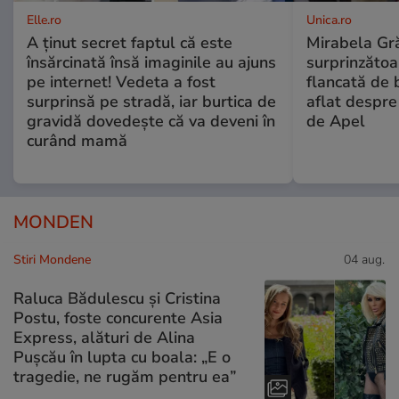
Elle.ro
Unica.ro
A ținut secret faptul că este
Mirabela Gră
însărcinată însă imaginile au ajuns
surprinzătoar
pe internet! Vedeta a fost
flancată de 
surprinsă pe stradă, iar burtica de
aflat despre
gravidă dovedește că va deveni în
de Apel
curând mamă
MONDEN
Stiri Mondene
04 aug.
Raluca Bădulescu și Cristina
Postu, foste concurente Asia
Express, alături de Alina
Pușcău în lupta cu boala: „E o
tragedie, ne rugăm pentru ea”