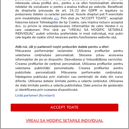
interesele si/sau profilul dvs., pentru a va oferi functionalitati aferente
retelelor de socializare si pentru a analiza traficul pe website. Beneficiati
Știri România
04 aug.
de drepturile prevazute de art. 15-22 din GDPR in legatura cu
prelucrarea datelor cu caracter personal. Aceste drepturi pot fi exercitate
Ploi torențiale și vijelii în România după valul
prin modalitatea indicata
aici
. Prin click pe “ACCEPT TOATE”, acceptati
folosirea tuturor Tehnologiilor de tip Cookie, care implica inclusiv acceptul
de căldură extremă. Prognoza meteo ANM
dvs. cu privire la stocarea/accesarea informatiilor de catre Vendor-ii cu
care colaboram. Prin click pe “VREAU SA MODIFIC SETARILE
pentru perioada 4-31 august 2026
INDIVIDUAL” puteti schimba preferintele in mod individual, mai putin
cele legate de cookie strict necesare pentru functionarea website-ului.
Atât noi, cât și partenerii noștri prelucrăm datele pentru a oferi:
Măsurarea performanței reclamelor. Utilizarea profilurilor pentru
selectarea conținutului personalizat. Stocarea și/sau accesarea
informațiilor de pe un dispozitiv. Dezvoltarea și îmbunătățirea serviciilor.
Crearea profilurilor de conținut personalizat. Utilizarea profilurilor pentru
selectarea publicității personalizate. Crearea profilurilor pentru
publicitate personalizată. Măsurarea performanței conținutului.
Înțelegerea publicului prin statistici sau combinații de date din surse
diferite. Utilizarea datelor limitate pentru a selecta conținutul. Utilizarea
de date limitate pentru a selecta publicitatea. Date precise de geolocație
și identificarea prin scanarea dispozitivului.
Listă parteneri (furnizori)
ACCEPT TOATE
Lifestyle
04 aug.
Lifestyle
VREAU SA MODIFIC SETARILE INDIVIDUAL
Cel mai frumos sat din lume a
Trucul simpl