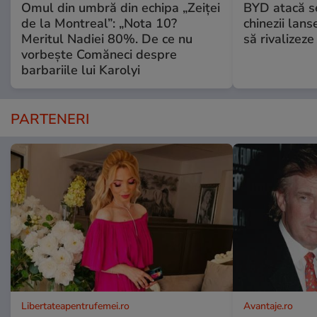
Omul din umbră din echipa „Zeiței
BYD atacă s
de la Montreal”: „Nota 10?
chinezii lans
Meritul Nadiei 80%. De ce nu
să rivalize
vorbește Comăneci despre
barbariile lui Karolyi
PARTENERI
Libertateapentrufemei.ro
Avantaje.ro