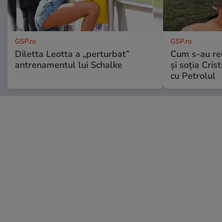
GSP.ro
GSP.ro
Diletta Leotta a „perturbat”
Cum s-au re
antrenamentul lui Schalke
și soția Cris
cu Petrolul