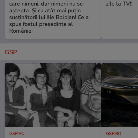
care nimeni, dar nimeni nu se
zile la TV!!
aștepta. Și cu atât mai puțin
susținătorii lui Ilie Bolojan! Ce a
spus fostul președinte al
României
GSP
GSP.RO
GSP.RO