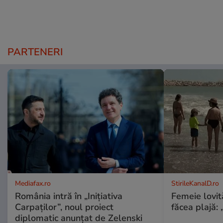
PARTENERI
Mediafax.ro
StirileKanalD.ro
România intră în „Inițiativa
Femeie lovit
Carpaților”, noul proiect
făcea plajă: „
diplomatic anunțat de Zelenski