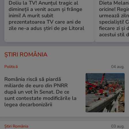
Doliu la TV! Anunțul tragic al
Dieta Melan
dimineții a venit acum și frânge
oricine! Regi
inimi! A murit subit
urmează zilni
prezentatoarea TV care ani de
specialiști! 
zile ne-a adus știri de pe Litoral
fiecare zi și 
acestui stil 
ȘTIRI ROMÂNIA
Politică
04 aug.
România riscă să piardă
miliarde de euro din PNRR
după un vot în Senat. De ce
sunt contestate modificările la
legea decarbonizării
Știri România
03 aug.