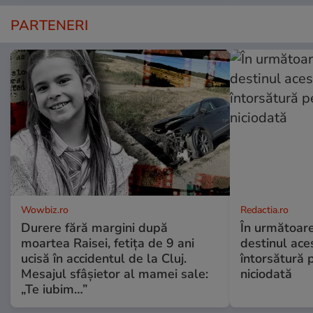
PARTENERI
Wowbiz.ro
Redactia.ro
Durere fără margini după
În următoare
moartea Raisei, fetița de 9 ani
destinul ace
ucisă în accidentul de la Cluj.
întorsătură p
Mesajul sfâșietor al mamei sale:
niciodată
„Te iubim…”