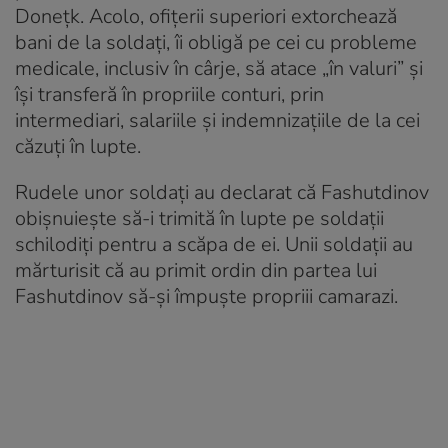
Donețk. Acolo, ofițerii superiori extorchează
bani de la soldați, îi obligă pe cei cu probleme
medicale, inclusiv în cârje, să atace „în valuri” și
își transferă în propriile conturi, prin
intermediari, salariile și indemnizațiile de la cei
căzuți în lupte.
Rudele unor soldați au declarat că Fashutdinov
obișnuiește să-i trimită în lupte pe soldații
schilodiți pentru a scăpa de ei. Unii soldații au
mărturisit că au primit ordin din partea lui
Fashutdinov să-și împuște propriii camarazi.