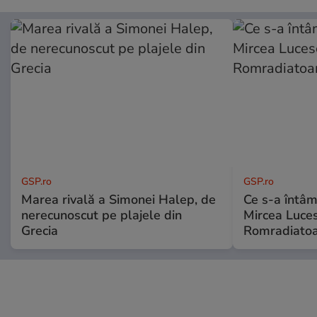
GSP.ro
GSP.ro
Marea rivală a Simonei Halep, de
Ce s-a întâmp
nerecunoscut pe plajele din
Mircea Luces
Grecia
Romradiatoa