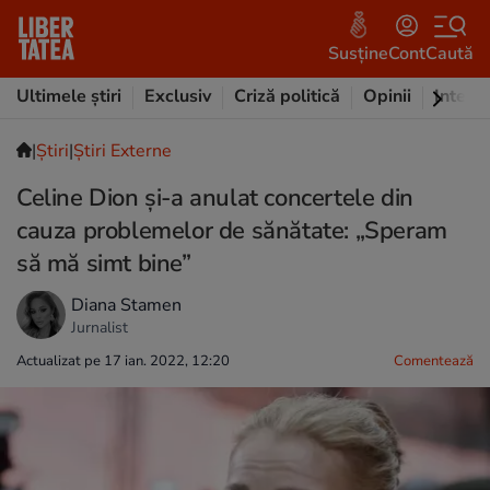
Susține
Cont
Caută
Ultimele știri
Exclusiv
Criză politică
Opinii
Intervi
|
Ştiri
|
Știri Externe
Celine Dion și-a anulat concertele din
cauza problemelor de sănătate: „Speram
să mă simt bine”
Diana Stamen
Jurnalist
Actualizat pe 17 ian. 2022, 12:20
Comentează