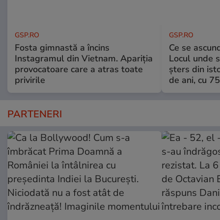
GSP.RO
GSP.RO
Fosta gimnastă a încins
Ce se ascund
Instagramul din Vietnam. Apariția
Locul unde s-
provocatoare care a atras toate
șters din ist
privirile
de ani, cu 7
PARTENERI