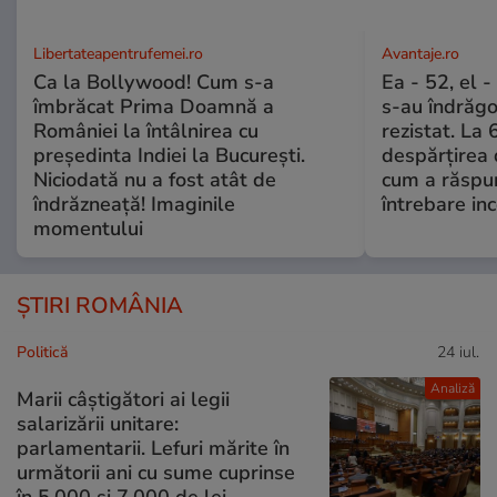
Libertateapentrufemei.ro
Avantaje.ro
Ca la Bollywood! Cum s-a
Ea - 52, el 
îmbrăcat Prima Doamnă a
s-au îndrăgos
României la întâlnirea cu
rezistat. La 
președinta Indiei la București.
despărțirea 
Niciodată nu a fost atât de
cum a răspu
îndrăzneață! Imaginile
întrebare i
momentului
ȘTIRI ROMÂNIA
Politică
24 iul.
Analiză
Marii câștigători ai legii
salarizării unitare:
parlamentarii. Lefuri mărite în
următorii ani cu sume cuprinse