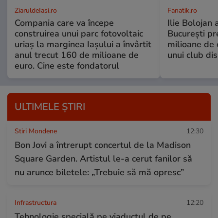
ZiaruldeIasi.ro
Fanatik.ro
Compania care va începe
Ilie Bolojan
construirea unui parc fotovoltaic
București pr
uriaș la marginea Iașului a învârtit
milioane de 
anul trecut 160 de milioane de
unui club di
euro. Cine este fondatorul
ULTIMELE ȘTIRI
Stiri Mondene
12:30
Bon Jovi a întrerupt concertul de la Madison
Square Garden. Artistul le-a cerut fanilor să
nu arunce biletele: „Trebuie să mă opresc”
Infrastructura
12:20
Tehnologie specială pe viaductul de pe