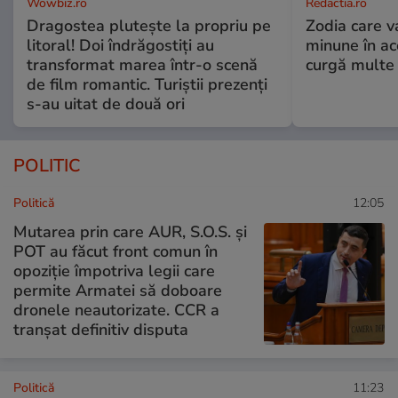
Wowbiz.ro
Redactia.ro
Dragostea plutește la propriu pe
Zodia care v
litoral! Doi îndrăgostiți au
minune în a
transformat marea într-o scenă
curgă multe l
de film romantic. Turiștii prezenți
s-au uitat de două ori
POLITIC
Politică
12:05
Mutarea prin care AUR, S.O.S. și
POT au făcut front comun în
opoziție împotriva legii care
permite Armatei să doboare
dronele neautorizate. CCR a
tranșat definitiv disputa
Politică
11:23