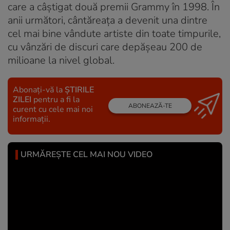
care a câștigat două premii Grammy în 1998. În
anii următori, cântăreața a devenit una dintre
cel mai bine vândute artiste din toate timpurile,
cu vânzări de discuri care depășeau 200 de
milioane la nivel global.
Abonați-vă la
ȘTIRILE
ZILEI
pentru a fi la
ABONEAZĂ-TE
curent cu cele mai noi
informații.
URMĂREȘTE CEL MAI NOU VIDEO