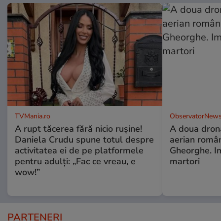
TVMania.ro
ObservatorNews
A rupt tăcerea fără nicio rușine!
A doua dronă
Daniela Crudu spune totul despre
aerian român
activitatea ei de pe platformele
Gheorghe. Im
pentru adulți: „Fac ce vreau, e
martori
wow!”
PARTENERI