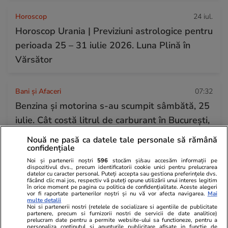
Horoscop
24 iul.
Horoscop Urania | Previziuni astrologice pentru
perioada 25 – 31 iulie 2026. Luna Plină în
Vărsător
Bani și Afaceri
07:32
Benzina și motorina s-au scumpit sâmbătă, 25
iulie. Cât costă litrul de carburant în București,
Iași, Cluj-Napoca, Timișoara și Constanța
Nouă ne pasă ca datele tale personale să rămână
confidențiale
Noi și partenerii noștri
596
stocăm și/sau accesăm informații pe
dispozitivul dvs., precum identificatorii cookie unici pentru prelucrarea
datelor cu caracter personal. Puteți accepta sau gestiona preferințele dvs.
făcând clic mai jos, respectiv vă puteți opune utilizării unui interes legitim
în orice moment pe pagina cu politica de confidențialitate. Aceste alegeri
vor fi raportate partenerilor noștri și nu vă vor afecta navigarea.
Mai
multe detalii
Noi si partenerii nostri (retelele de socializare si agentiile de publicitate
partenere, precum si furnizorii nostri de servicii de date analitice)
prelucram date pentru a permite website-ului sa functioneze, pentru a
personaliza continutul si anunturile publicitare afisate in functie de