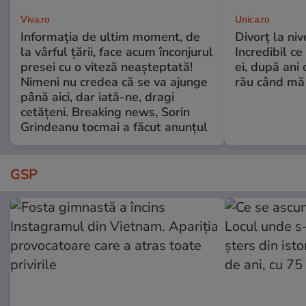
Viva.ro
Unica.ro
Informația de ultim moment, de
Divorț la nive
la vârful țării, face acum înconjurul
Incredibil ce
presei cu o viteză neașteptată!
ei, după ani 
Nimeni nu credea că se va ajunge
rău când mă
până aici, dar iată-ne, dragi
cetățeni. Breaking news, Sorin
Grindeanu tocmai a făcut anunțul
GSP