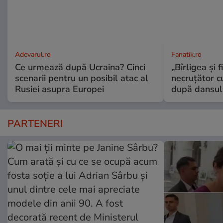
Adevarul.ro
Fanatik.ro
Ce urmează după Ucraina? Cinci
„Bîrligea şi 
scenarii pentru un posibil atac al
necruţător 
Rusiei asupra Europei
după dansul 
PARTENERI