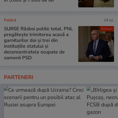
în 5.000 și 7.000 de lei
Politică
24 iul.
SURSE Război politic total. PNL
Exclusiv
pregătește trimiterea acasă a
garniturilor doi și trei din
instituțiile statului și
deconcentratele ocupate de
oamenii PSD
PARTENERI