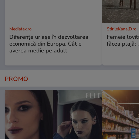
Mediafax.ro
StirileKanalD.ro
Diferențe uriașe în dezvoltarea
Femeie lovit
economică din Europa. Cât e
făcea plajă: „
averea medie pe adult
PROMO