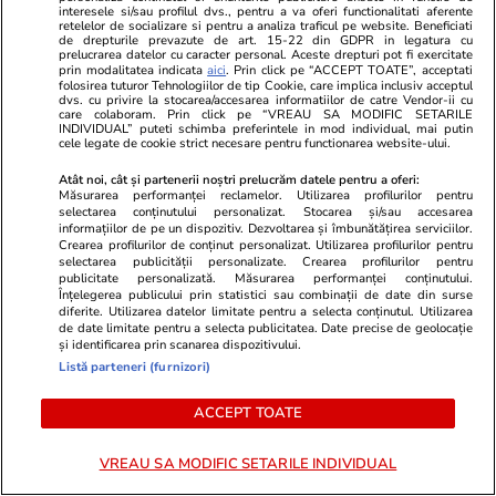
interesele si/sau profilul dvs., pentru a va oferi functionalitati aferente
retelelor de socializare si pentru a analiza traficul pe website. Beneficiati
de drepturile prevazute de art. 15-22 din GDPR in legatura cu
prelucrarea datelor cu caracter personal. Aceste drepturi pot fi exercitate
prin modalitatea indicata
aici
. Prin click pe “ACCEPT TOATE”, acceptati
folosirea tuturor Tehnologiilor de tip Cookie, care implica inclusiv acceptul
dvs. cu privire la stocarea/accesarea informatiilor de catre Vendor-ii cu
Lifestyle
11:40
Vacanțe și Cultu
care colaboram. Prin click pe “VREAU SA MODIFIC SETARILE
INDIVIDUAL” puteti schimba preferintele in mod individual, mai putin
Flori care protejează legumele de
Hartă live pe
cele legate de cookie strict necesare pentru functionarea website-ului.
dăunători
Europa: cum v
Atât noi, cât și partenerii noștri prelucrăm datele pentru a oferi:
Măsurarea performanței reclamelor. Utilizarea profilurilor pentru
dacă vacanța 
selectarea conținutului personalizat. Stocarea și/sau accesarea
informațiilor de pe un dispozitiv. Dezvoltarea și îmbunătățirea serviciilor.
pericol
Crearea profilurilor de conținut personalizat. Utilizarea profilurilor pentru
selectarea publicității personalizate. Crearea profilurilor pentru
publicitate personalizată. Măsurarea performanței conținutului.
Înțelegerea publicului prin statistici sau combinații de date din surse
diferite. Utilizarea datelor limitate pentru a selecta conținutul. Utilizarea
de date limitate pentru a selecta publicitatea. Date precise de geolocație
și identificarea prin scanarea dispozitivului.
Horoscop
24 iul.
Listă parteneri (furnizori)
Horoscop 25 iulie 2026.
ACCEPT TOATE
Balanțele pot descoperi că au
resurse nebănuite, când au
VREAU SA MODIFIC SETARILE INDIVIDUAL
impresia că nu vor mai scăpa de