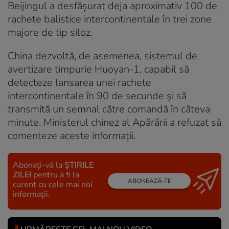
Beijingul a desfășurat deja aproximativ 100 de
rachete balistice intercontinentale în trei zone
majore de tip siloz.
China dezvoltă, de asemenea, sistemul de
avertizare timpurie Huoyan-1, capabil să
detecteze lansarea unei rachete
intercontinentale în 90 de secunde și să
transmită un semnal către comandă în câteva
minute. Ministerul chinez al Apărării a refuzat să
comenteze aceste informații.
Abonați-vă la
ȘTIRILE
ZILEI
pentru a fi la
ABONEAZĂ-TE
curent cu cele mai noi
informații.