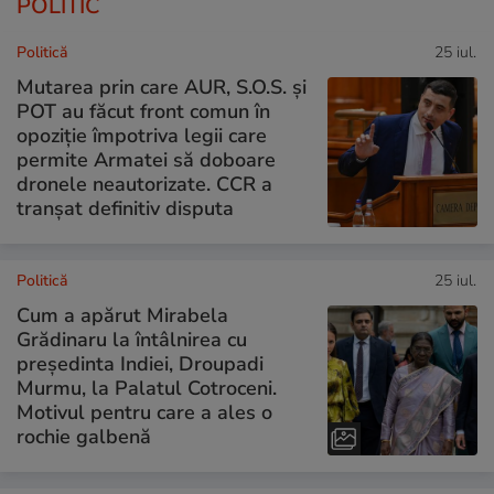
POLITIC
Politică
25 iul.
Mutarea prin care AUR, S.O.S. și
POT au făcut front comun în
opoziție împotriva legii care
permite Armatei să doboare
dronele neautorizate. CCR a
tranșat definitiv disputa
Politică
25 iul.
Cum a apărut Mirabela
Grădinaru la întâlnirea cu
președinta Indiei, Droupadi
Murmu, la Palatul Cotroceni.
Motivul pentru care a ales o
rochie galbenă