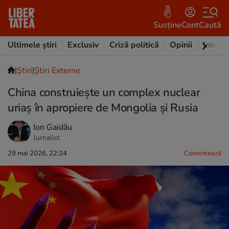
Susține
Cont
Caută
Ultimele știri
Exclusiv
Criză politică
Opinii
Intervi
|
Ştiri
|
Știri Externe
China construiește un complex nuclear
uriaș în apropiere de Mongolia și Rusia
Ion Gaidău
Jurnalist
29 mai 2026, 22:24
Comentează