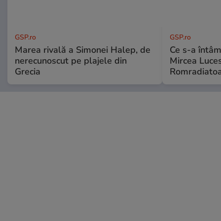
GSP.ro
GSP.ro
Marea rivală a Simonei Halep, de
Ce s-a întâmp
nerecunoscut pe plajele din
Mircea Luces
Grecia
Romradiatoa