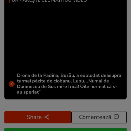
URMĂREȘTE CEL MAI NOU VIDEO
Drona de la Padina, Buzău, a explodat deasupra
turmei păzite de ciobanul Lupu. „Numai de
Dumnezeu de Sus mi-e frică! Oile normal că s-
au speriat”
Share
Comentează