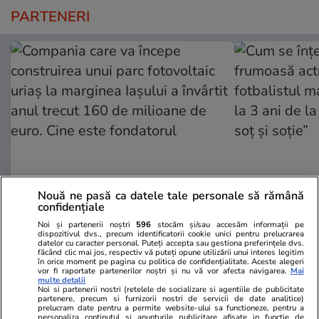
PARTENERI
Nouă ne pasă ca datele tale personale să rămână
ZiaruldeIasi.ro
Fanatik.ro
confidențiale
Compania care va începe
Cum se înțe
Noi și partenerii noștri
596
stocăm și/sau accesăm informații pe
dispozitivul dvs., precum identificatorii cookie unici pentru prelucrarea
construirea unui parc fotovoltaic
actriță din l
datelor cu caracter personal. Puteți accepta sau gestiona preferințele dvs.
uriaș la marginea Iașului a învârtit
marocan acuz
făcând clic mai jos, respectiv vă puteți opune utilizării unui interes legitim
în orice moment pe pagina cu politica de confidențialitate. Aceste alegeri
anul trecut 160 de milioane de
de la divorț:
vor fi raportate partenerilor noștri și nu vă vor afecta navigarea.
Mai
multe detalii
euro. Cine este fondatorul
soție”
Noi si partenerii nostri (retelele de socializare si agentiile de publicitate
partenere, precum si furnizorii nostri de servicii de date analitice)
prelucram date pentru a permite website-ului sa functioneze, pentru a
personaliza continutul si anunturile publicitare afisate in functie de