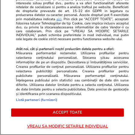
interesele si/sau profilul dvs., pentru a va oferi functionalitati aferente
retelelor de socializare si pentru a analiza traficul pe website. Beneficiati
ULTIMELE ȘTIRI
de drepturile prevazute de art. 15-22 din GDPR in legatura cu
prelucrarea datelor cu caracter personal. Aceste drepturi pot fi exercitate
prin modalitatea indicata
aici
. Prin click pe “ACCEPT TOATE”, acceptati
folosirea tuturor Tehnologiilor de tip Cookie, care implica inclusiv acceptul
Știri Externe
25 iul.
dvs. cu privire la stocarea/accesarea informatiilor de catre Vendor-ii cu
care colaboram. Prin click pe “VREAU SA MODIFIC SETARILE
Rusia va aduce încă 30.000 de soldaţi nord-
INDIVIDUAL” puteti schimba preferintele in mod individual, mai putin
cele legate de cookie strict necesare pentru functionarea website-ului.
coreeni ca să lupte împotriva Ucrainei, spune
Atât noi, cât și partenerii noștri prelucrăm datele pentru a oferi:
Volodimir Zelenski
Măsurarea performanței reclamelor. Utilizarea profilurilor pentru
selectarea conținutului personalizat. Stocarea și/sau accesarea
informațiilor de pe un dispozitiv. Dezvoltarea și îmbunătățirea serviciilor.
Crearea profilurilor de conținut personalizat. Utilizarea profilurilor pentru
Știri Externe
25 iul.
selectarea publicității personalizate. Crearea profilurilor pentru
publicitate personalizată. Măsurarea performanței conținutului.
Un avion de mici dimensiuni s-a prăbușit peste
Înțelegerea publicului prin statistici sau combinații de date din surse
diferite. Utilizarea datelor limitate pentru a selecta conținutul. Utilizarea
o casă, în Germania, și doi bărbați au murit
de date limitate pentru a selecta publicitatea. Date precise de geolocație
și identificarea prin scanarea dispozitivului.
Listă parteneri (furnizori)
Știri Externe
25 iul.
ACCEPT TOATE
Un angajat a fost concediat în 47 de secunde
de șeful lui, în prima zi de muncă, după ce a
VREAU SA MODIFIC SETARILE INDIVIDUAL
cerut o pauză