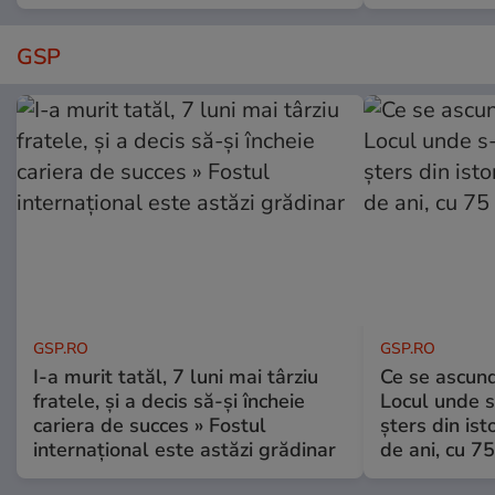
GSP
GSP.RO
GSP.RO
I-a murit tatăl, 7 luni mai târziu
Ce se ascund
fratele, și a decis să-și încheie
Locul unde s-
cariera de succes » Fostul
șters din ist
internațional este astăzi grădinar
de ani, cu 7