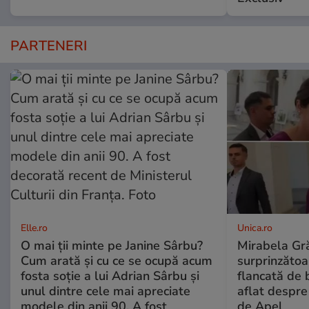
PARTENERI
Elle.ro
Unica.ro
O mai ții minte pe Janine Sârbu?
Mirabela Gră
Cum arată și cu ce se ocupă acum
surprinzătoar
fosta soție a lui Adrian Sârbu și
flancată de 
unul dintre cele mai apreciate
aflat despre
modele din anii 90. A fost
de Apel