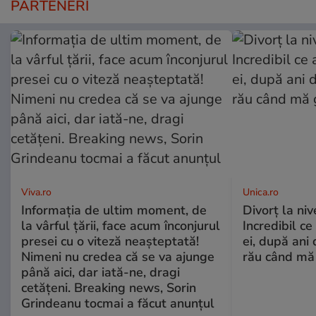
PARTENERI
Viva.ro
Unica.ro
Informația de ultim moment, de
Divorț la nive
la vârful țării, face acum înconjurul
Incredibil ce
presei cu o viteză neașteptată!
ei, după ani 
Nimeni nu credea că se va ajunge
rău când mă
până aici, dar iată-ne, dragi
cetățeni. Breaking news, Sorin
Grindeanu tocmai a făcut anunțul