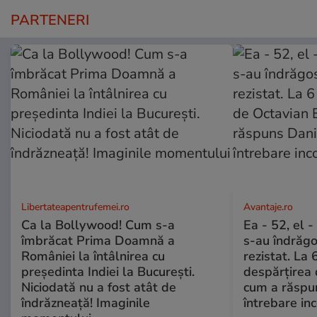
PARTENERI
Libertateapentrufemei.ro
Avantaje.ro
Ca la Bollywood! Cum s-a
Ea - 52, el 
îmbrăcat Prima Doamnă a
s-au îndrăgos
României la întâlnirea cu
rezistat. La 
președinta Indiei la București.
despărțirea 
Niciodată nu a fost atât de
cum a răspu
îndrăzneață! Imaginile
întrebare i