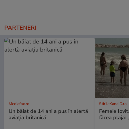
PARTENERI
Mediafax.ro
StirileKanalD.ro
Un băiat de 14 ani a pus în alertă
Femeie lovit
aviația britanică
făcea plajă: „