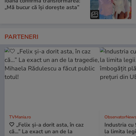
Ioana confirmă transformarea:
„Mă bucur că își dorește asta”
PARTENERI
TVMania.ro
ObservatorNews
🤍 „Felix și-a dorit asta, în caz
Industria cu
că…” La exact un an de la
la limita leg