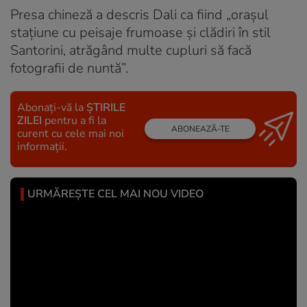
Presa chineză a descris Dali ca fiind „orașul
stațiune cu peisaje frumoase și clădiri în stil
Santorini, atrăgând multe cupluri să facă
fotografii de nuntă”.
Abonați-vă la
ȘTIRILE
ZILEI
pentru a fi la
ABONEAZĂ-TE
curent cu cele mai noi
informații.
URMĂREȘTE CEL MAI NOU VIDEO