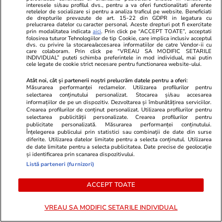
interesele si/sau profilul dvs., pentru a va oferi functionalitati aferente
retelelor de socializare si pentru a analiza traficul pe website. Beneficiati
de drepturile prevazute de art. 15-22 din GDPR in legatura cu
Stiri Mondene
20 iul.
prelucrarea datelor cu caracter personal. Aceste drepturi pot fi exercitate
prin modalitatea indicata
aici
. Prin click pe “ACCEPT TOATE”, acceptati
Artistul din România care merge la concerte cu
folosirea tuturor Tehnologiilor de tip Cookie, care implica inclusiv acceptul
dvs. cu privire la stocarea/accesarea informatiilor de catre Vendor-ii cu
elicopterul: „Nu este despre lux, ci despre
care colaboram. Prin click pe “VREAU SA MODIFIC SETARILE
INDIVIDUAL” puteti schimba preferintele in mod individual, mai putin
eficiență”
cele legate de cookie strict necesare pentru functionarea website-ului.
Atât noi, cât și partenerii noștri prelucrăm datele pentru a oferi:
Măsurarea performanței reclamelor. Utilizarea profilurilor pentru
Auto
20 iul.
selectarea conținutului personalizat. Stocarea și/sau accesarea
informațiilor de pe un dispozitiv. Dezvoltarea și îmbunătățirea serviciilor.
20.000 de comenzi în 7 minute și 46.859 într-o
Crearea profilurilor de conținut personalizat. Utilizarea profilurilor pentru
selectarea publicității personalizate. Crearea profilurilor pentru
oră: noul SUV electric chinezesc care vrea să
publicitate personalizată. Măsurarea performanței conținutului.
Înțelegerea publicului prin statistici sau combinații de date din surse
cucerească Europa, Xpeng Mona L03 | VIDEO
diferite. Utilizarea datelor limitate pentru a selecta conținutul. Utilizarea
de date limitate pentru a selecta publicitatea. Date precise de geolocație
și identificarea prin scanarea dispozitivului.
Listă parteneri (furnizori)
ACCEPT TOATE
VREAU SA MODIFIC SETARILE INDIVIDUAL