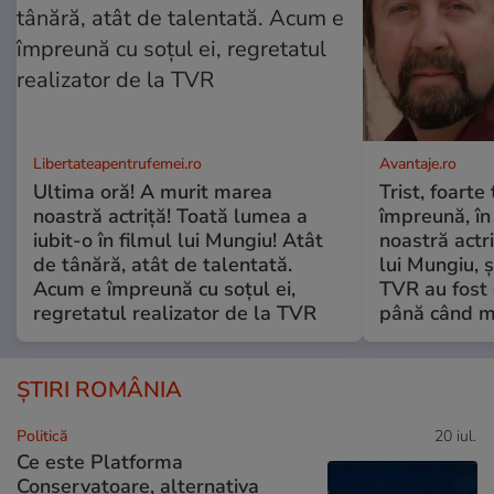
Libertateapentrufemei.ro
Avantaje.ro
Ultima oră! A murit marea
Trist, foarte
noastră actriță! Toată lumea a
împreună, în
iubit-o în filmul lui Mungiu! Atât
noastră actri
de tânără, atât de talentată.
lui Mungiu, ș
Acum e împreună cu soțul ei,
TVR au fost 
regretatul realizator de la TVR
până când mo
ȘTIRI ROMÂNIA
Politică
20 iul.
Ce este Platforma
Conservatoare, alternativa