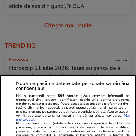
sticle de sos din gunoi, în SUA
Citește mai multe
TRENDING
Horoscop
20 iul.
Horoscop 21 iulie 2026. Taurii au șansa de a
descoperi metode noi de economisire sau de
Nouă ne pasă ca datele tale personale să rămână
îmbunătățire a situației financiare
confidențiale
Noi și partenerii noștri
596
stocăm și/sau accesăm informații pe
dispozitivul dvs., precum identificatorii cookie unici pentru prelucrarea
Stiri Mondene
17 iul.
datelor cu caracter personal. Puteți accepta sau gestiona preferințele dvs.
făcând clic mai jos, respectiv vă puteți opune utilizării unui interes legitim
Data oficială la care începe „Insula iubirii”
în orice moment pe pagina cu politica de confidențialitate. Aceste alegeri
vor fi raportate partenerilor noștri și nu vă vor afecta navigarea.
Mai
multe detalii
2026. Antena 1 a făcut anunțul mult așteptat
Noi si partenerii nostri (retelele de socializare si agentiile de publicitate
partenere, precum si furnizorii nostri de servicii de date analitice)
despre sezonul 10
prelucram date pentru a permite website-ului sa functioneze, pentru a
personaliza continutul si anunturile publicitare afisate in functie de