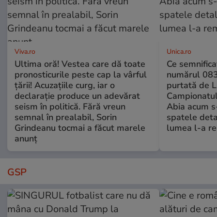
Viva.ro
Unica.ro
Ultima oră! Vestea care dă toate
Ce semnificaț
pronosticurile peste cap la vârful
numărul 083
țării! Acuzațiile curg, iar o
purtată de L
declarație produce un adevărat
Campionatul
seism în politică. Fără vreun
Abia acum s-
semnal în prealabil, Sorin
spatele deta
Grindeanu tocmai a făcut marele
lumea l-a r
anunț
GSP