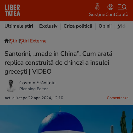
Susține
Cont
Caută
Ultimele știri
Exclusiv
Criză politică
Opinii
Video
|
Ştiri
|
Știri Externe
Santorini, „made in China”. Cum arată
replica construită de chinezi a insulei
grecești | VIDEO
Cosmin Stăniloiu
Planning Editor
Actualizat pe 22 apr. 2024, 12:10
Comentează