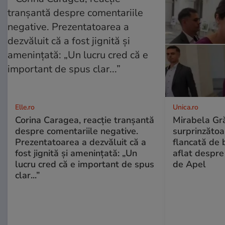
Elle.ro
Unica.ro
Corina Caragea, reacție tranșantă
Mirabela Gră
despre comentariile negative.
surprinzătoar
Prezentatoarea a dezvăluit că a
flancată de 
fost jignită și amenințată: „Un
aflat despre
lucru cred că e important de spus
de Apel
clar...”