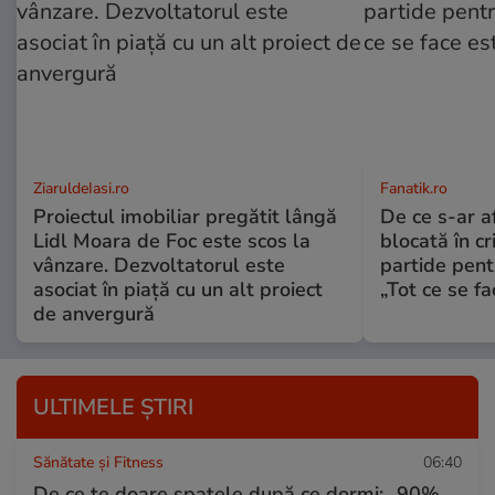
ZiaruldeIasi.ro
Fanatik.ro
Proiectul imobiliar pregătit lângă
De ce s-ar a
Lidl Moara de Foc este scos la
blocată în cr
vânzare. Dezvoltatorul este
partide pent
asociat în piață cu un alt proiect
„Tot ce se fa
de anvergură
ULTIMELE ȘTIRI
Sănătate și Fitness
06:40
De ce te doare spatele după ce dormi: „90%