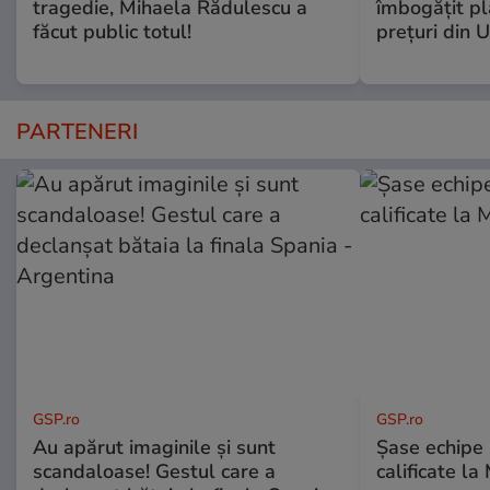
tragedie, Mihaela Rădulescu a
îmbogăţit pl
făcut public totul!
preţuri din 
PARTENERI
GSP.ro
GSP.ro
Au apărut imaginile și sunt
Șase echipe 
scandaloase! Gestul care a
calificate la