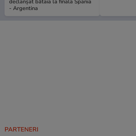
declanșat bătaia la finala Spania
- Argentina
PARTENERI