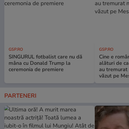
GSP.RO
GSP.RO
SINGURUL fotbalist care nu dă
Cine e româ
mâna cu Donald Trump la
alături de c
ceremonia de premiere
au tremurat
văzut pe Mes
PARTENERI