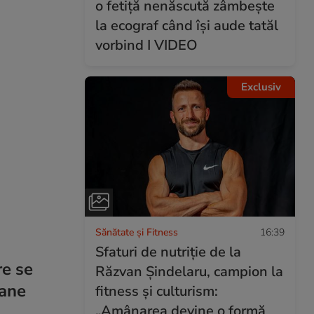
o fetiță nenăscută zâmbește
la ecograf când își aude tatăl
vorbind I VIDEO
Exclusiv
Sănătate și Fitness
16:39
Sfaturi de nutriție de la
re se
Răzvan Șindelaru, campion la
oane
fitness și culturism:
„Amânarea devine o formă