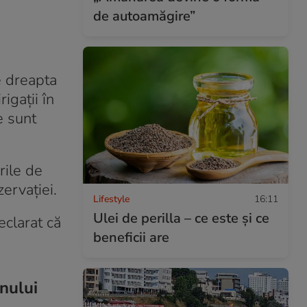
de autoamăgire”
e dreapta
igații în
e sunt
rile de
ervației.
Lifestyle
16:11
Ulei de perilla – ce este și ce
eclarat că
beneficii are
inului