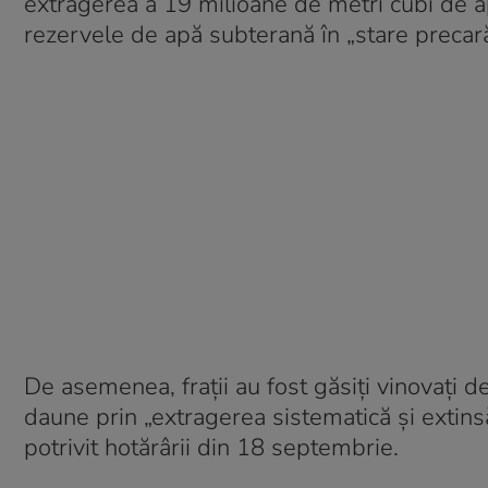
extragerea a 19 milioane de metri cubi de a
rezervele de apă subterană în „stare precară
De asemenea, frații au fost găsiți vinovați d
daune prin „extragerea sistematică și extins
potrivit hotărârii din 18 septembrie.