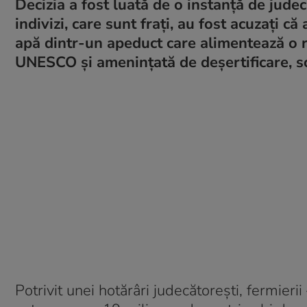
Decizia a fost luată de o instanță de judec
indivizi, care sunt frați, au fost acuzați c
apă dintr-un apeduct care alimentează o re
UNESCO și amenințată de deșertificare, s
Potrivit unei hotărâri judecătorești, fermierii