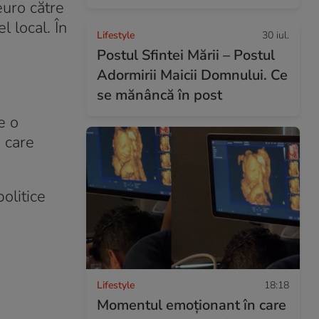
euro către
 local. În
Lifestyle
30 iul.
Postul Sfintei Mării – Postul
Adormirii Maicii Domnului. Ce
se mănâncă în post
e o
e care
olitice
Lifestyle
18:18
Momentul emoționant în care