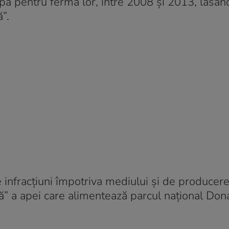
pă pentru ferma lor, între 2008 și 2013, lăsân
”.
e infracțiuni împotriva mediului și de producer
ă” a apei care alimentează parcul național Don