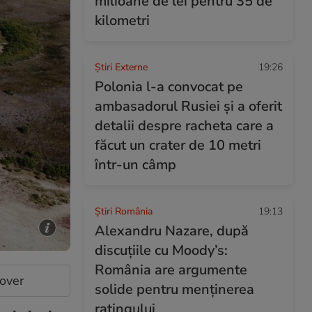
milioane de lei pentru 35 de
kilometri
Știri Externe
19:26
Polonia l-a convocat pe
ambasadorul Rusiei și a oferit
detalii despre racheta care a
făcut un crater de 10 metri
într-un câmp
Știri România
19:13
Alexandru Nazare, după
discuțiile cu Moody’s:
România are argumente
cover
solide pentru menținerea
ratingului