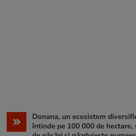
Donana, un ecosistem diversific
întinde pe 100 000 de hectare, 
de păsări și găzduiește numeroa