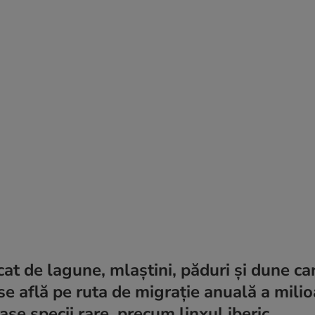
at de lagune, mlaștini, păduri și dune ca
se află pe ruta de migrație anuală a mili
se specii rare, precum linxul iberic.