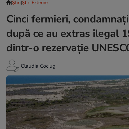
|
Ştiri
|
Știri Externe
Cinci fermieri, condamnați 
după ce au extras ilegal 
dintr-o rezervație UNESC
Claudia Cociug