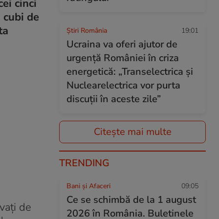
ei cinci
i cubi de
ta
Știri România
19:01
Ucraina va oferi ajutor de
urgență României în criza
energetică: „Transelectrica şi
Nuclearelectrica vor purta
discuţii în aceste zile”
Citește mai multe
TRENDING
Bani și Afaceri
09:05
Ce se schimbă de la 1 august
ovați de
2026 în România. Buletinele