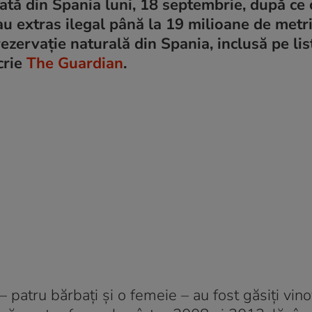
ată din Spania luni, 18 septembrie, după ce c
ă au extras ilegal până la 19 milioane de metr
zervație naturală din Spania, inclusă pe lis
crie
The Guardian
.
 – patru bărbați și o femeie – au fost găsiți vin