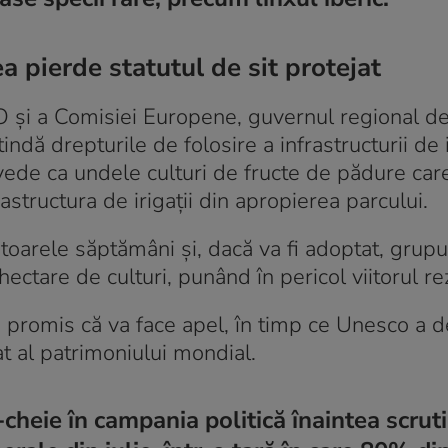
 pierde statutul de sit protejat
 și a Comisiei Europene, guvernul regional d
indă drepturile de folosire a infrastructurii de ir
vede ca undele culturi de fructe de pădure car
rastructura de irigații din apropierea parcului.
toarele săptămâni și, dacă va fi adoptat, grupu
ctare de culturi, punând în pericol viitorul rez
a promis că va face apel, în timp ce Unesco a d
at al patrimoniului mondial.
-cheie în campania politică înaintea scrut