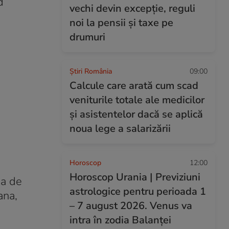
d
vechi devin excepție, reguli
noi la pensii și taxe pe
drumuri
Știri România
09:00
Calcule care arată cum scad
veniturile totale ale medicilor
și asistentelor dacă se aplică
noua lege a salarizării
Horoscop
12:00
Horoscop Urania | Previziuni
ea de
astrologice pentru perioada 1
ana,
– 7 august 2026. Venus va
intra în zodia Balanței