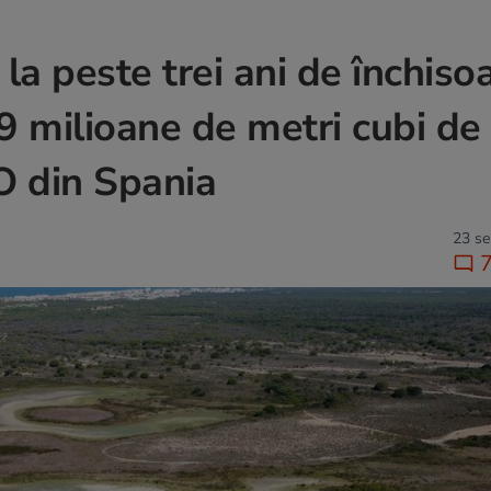
la peste trei ani de închiso
19 milioane de metri cubi de
O din Spania
23 se
7