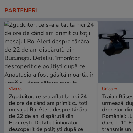
PARTENERI
Viva.ro
Unica.ro
Zguduitor, ce s-a aflat la nici 24
Traian Băses
de ore de când am primit cu toții
urmează, du
mesajul Ro-Alert despre tânăra
dronelor din 
de 22 de ani dispărută din
României: „L
București. Detaliul înfiorător
duce 1-1”. F
descoperit de polițiști după ce
transmis un 