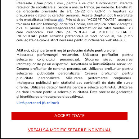
explică adevărata poveste a
după modelu
interesele si/sau profilul dvs., pentru a va oferi functionalitati aferente
orașului distrus de Vezuviu
Exclusiv
retelelor de socializare si pentru a analiza traficul pe website. Beneficiati
de drepturile prevazute de art. 15-22 din GDPR in legatura cu
prelucrarea datelor cu caracter personal. Aceste drepturi pot fi exercitate
prin modalitatea indicata
aici
. Prin click pe “ACCEPT TOATE”, acceptati
folosirea tuturor Tehnologiilor de tip Cookie, care implica inclusiv acceptul
PARTENERI
dvs. cu privire la stocarea/accesarea informatiilor de catre Vendor-ii cu
care colaboram. Prin click pe “VREAU SA MODIFIC SETARILE
INDIVIDUAL” puteti schimba preferintele in mod individual, mai putin
cele legate de cookie strict necesare pentru functionarea website-ului.
Atât noi, cât și partenerii noștri prelucrăm datele pentru a oferi:
Măsurarea performanței reclamelor. Utilizarea profilurilor pentru
selectarea conținutului personalizat. Stocarea și/sau accesarea
informațiilor de pe un dispozitiv. Dezvoltarea și îmbunătățirea serviciilor.
Crearea profilurilor de conținut personalizat. Utilizarea profilurilor pentru
selectarea publicității personalizate. Crearea profilurilor pentru
publicitate personalizată. Măsurarea performanței conținutului.
Înțelegerea publicului prin statistici sau combinații de date din surse
diferite. Utilizarea datelor limitate pentru a selecta conținutul. Utilizarea
de date limitate pentru a selecta publicitatea. Date precise de geolocație
și identificarea prin scanarea dispozitivului.
Listă parteneri (furnizori)
Elle.ro
Unica.ro
ACCEPT TOATE
O mai ții minte pe Janine Sârbu?
Mirabela Gră
Cum arată și cu ce se ocupă acum
surprinzătoar
VREAU SA MODIFIC SETARILE INDIVIDUAL
fosta soție a lui Adrian Sârbu și
flancată de 