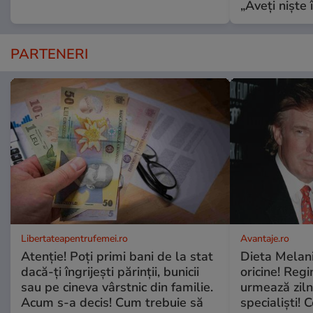
„Aveți niște î
PARTENERI
Libertateapentrufemei.ro
Avantaje.ro
Atenție! Poți primi bani de la stat
Dieta Melan
dacă-ți îngrijești părinții, bunicii
oricine! Regi
sau pe cineva vârstnic din familie.
urmează zilni
Acum s-a decis! Cum trebuie să
specialiști! 