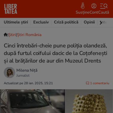
Susține
Cont
Caută
Ultimele știri
Exclusiv
Criză politică
Opinii
Intervi
|
Ştiri
|
Știri România
Cinci întrebări-cheie pune poliția olandeză,
după furtul coifului dacic de la Coțofenești
și al brățărilor de aur din Muzeul Drents
Milena Niță
Jurnalist
Actualizat pe 28 ian. 2025, 15:21
1 comentariu