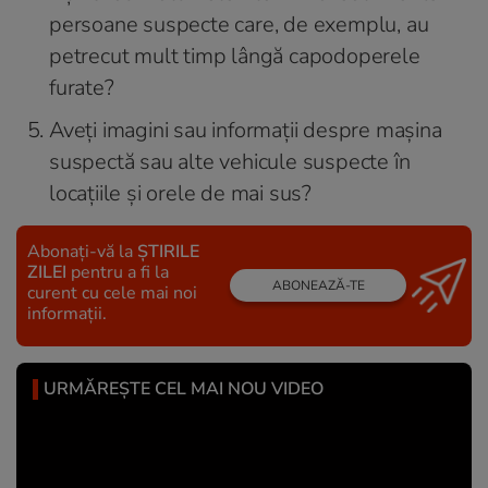
persoane suspecte care, de exemplu, au
petrecut mult timp lângă capodoperele
furate?
Aveți imagini sau informații despre mașina
suspectă sau alte vehicule suspecte în
locațiile și orele de mai sus?
Abonați-vă la
ȘTIRILE
ZILEI
pentru a fi la
ABONEAZĂ-TE
curent cu cele mai noi
informații.
URMĂREȘTE CEL MAI NOU VIDEO