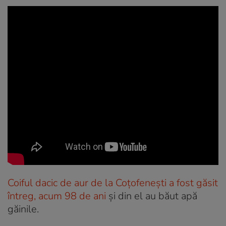
Coiful dacic de aur de la Coțofenești a fost găsit
întreg, acum 98 de ani
și din el au băut apă
găinile.