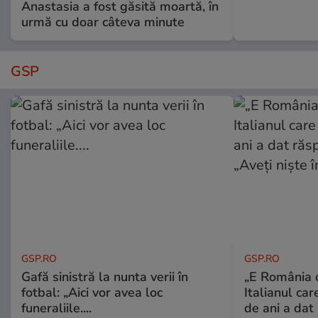
Anastasia a fost găsită moartă, în
urmă cu doar câteva minute
GSP
GSP.RO
GSP.RO
Gafă sinistră la nunta verii în
„E România o
fotbal: „Aici vor avea loc
Italianul car
funeraliile....
de ani a dat 