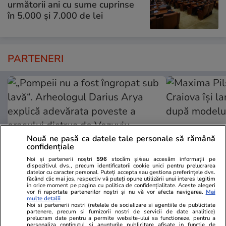
următorii ani cu sume cuprinse
în 5.000 și 7.000 de lei
PARTENERI
Nouă ne pasă ca datele tale personale să rămână
confidențiale
Noi și partenerii noștri
596
stocăm și/sau accesăm informații pe
dispozitivul dvs., precum identificatorii cookie unici pentru prelucrarea
datelor cu caracter personal. Puteți accepta sau gestiona preferințele dvs.
făcând clic mai jos, respectiv vă puteți opune utilizării unui interes legitim
în orice moment pe pagina cu politica de confidențialitate. Aceste alegeri
Adevarul.ro
Fanatik.ro
vor fi raportate partenerilor noștri și nu vă vor afecta navigarea.
Mai
multe detalii
„Pompeii nu a fost îngropat sub
Maxima Pilsn
Noi si partenerii nostri (retelele de socializare si agentiile de publicitate
partenere, precum si furnizorii nostri de servicii de date analitice)
lavă“. Arheologul Darius Arya
Craiova își 
prelucram date pentru a permite website-ului sa functioneze, pentru a
personaliza continutul si anunturile publicitare afisate in functie de