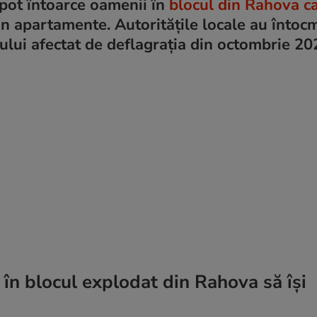
pot întoarce oamenii în
blocul din Rahova c
in apartamente. Autoritățile locale au întoc
ului afectat de deflagrația din octombrie 20
în blocul explodat din Rahova să își