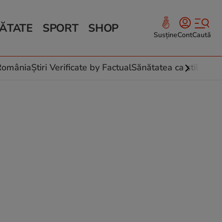
ĂTATE
SPORT
SHOP
Susține
Cont
Caută
Sănătate și Fitness
ce
 culinare
-România
Știri Verificate by Factual
Sănătatea ca stil de vi
 și legume
rea plantelor