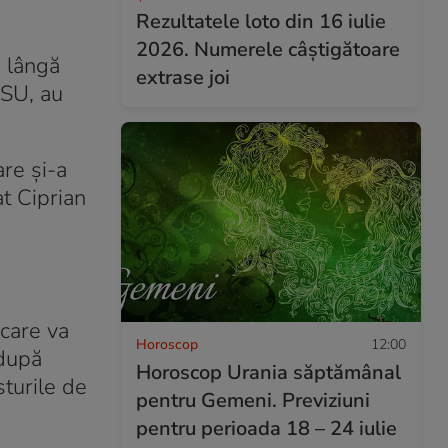
Rezultatele loto din 16 iulie
2026. Numerele câștigătoare
e lângă
extrase joi
ISU, au
are și-a
t Ciprian
 care va
Horoscop
12:00
după
Horoscop Urania săptămânal
turile de
pentru Gemeni. Previziuni
pentru perioada 18 – 24 iulie