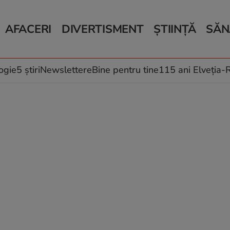
AFACERI
DIVERTISMENT
ȘTIINȚĂ
SĂN
Bani și Afaceri
Monden
Știri Știință
Știri 
Auto
Horoscop
Schimbări climati
Relații
Locuri de muncă
Muzică și Filme
Rețete
ogie
5 știri
Newslettere
Bine pentru tine
115 ani Elveția
Imobiliare.ro
Vacanțe și Cultură
Fructe
eJobs.ro
Îngriji