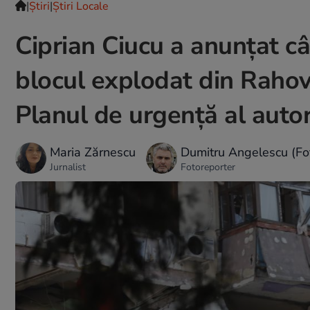
|
Ştiri
|
Știri Locale
Ciprian Ciucu a anunțat câ
blocul explodat din Rahov
Planul de urgență al autor
Maria Zărnescu
Dumitru Angelescu (Fo
Jurnalist
Fotoreporter