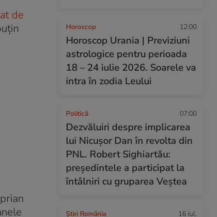
tat de
puțin
Horoscop
12:00
Horoscop Urania | Previziuni
astrologice pentru perioada
18 – 24 iulie 2026. Soarele va
intra în zodia Leului
Politică
07:00
Dezvăluiri despre implicarea
lui Nicușor Dan în revolta din
PNL. Robert Sighiartău:
președintele a participat la
întâlniri cu gruparea Veștea
iprian
anele
Știri România
16 iul.