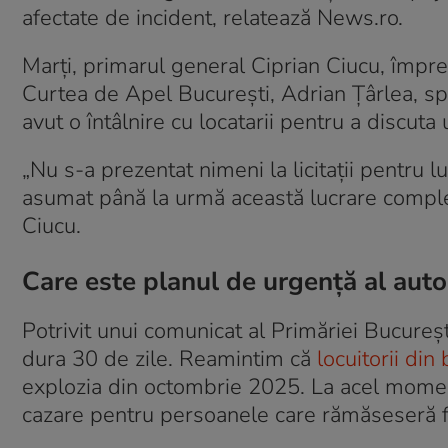
afectate de incident, relatează News.ro.
Marți, primarul general Ciprian Ciucu, împr
Curtea de Apel București, Adrian Țârlea, spe
avut o întâlnire cu locatarii pentru a discuta 
„Nu s-a prezentat nimeni la licitații pentru l
asumat până la urmă această lucrare complex
Ciucu.
Care este planul de urgență al autor
Potrivit unui comunicat al Primăriei Bucureș
dura 30 de zile. Reamintim că
locuitorii di
explozia din octombrie 2025. La acel momen
cazare pentru persoanele care rămăseseră f