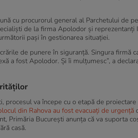
eună cu procurorul general al Parchetului de p
cialiști de la firma Apolodor și reprezentanți 
următorii pași în gestionarea situației.
ucrările de punere în siguranță. Singura firmă c
ă a fost Apolodor. Și îi mulțumesc”, a declara
ităților
ti, procesul va începe cu o etapă de proiectare
n blocul din Rahova au fost evacuați de urgență
t, Primăria București anunța că va suporta cos
ără casă.