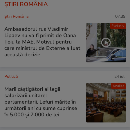
ȘTIRI ROMÂNIA
Știri România
07:39
Exclusiv
Ambasadorul rus Vladimir
Lipaev nu va fi primit de Oana
Țoiu la MAE. Motivul pentru
care ministrul de Externe a luat
această decizie
Politică
24 iul.
Analiză
Marii câștigători ai legii
salarizării unitare:
parlamentarii. Lefuri mărite în
următorii ani cu sume cuprinse
în 5.000 și 7.000 de lei