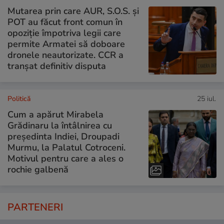
Mutarea prin care AUR, S.O.S. și
POT au făcut front comun în
opoziție împotriva legii care
permite Armatei să doboare
dronele neautorizate. CCR a
tranșat definitiv disputa
Politică
25 iul.
Cum a apărut Mirabela
Grădinaru la întâlnirea cu
președinta Indiei, Droupadi
Murmu, la Palatul Cotroceni.
Motivul pentru care a ales o
rochie galbenă
PARTENERI