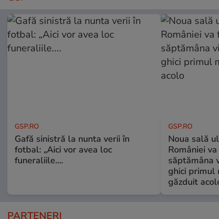
GSP.RO
GSP.RO
Gafă sinistră la nunta verii în
Noua sală u
fotbal: „Aici vor avea loc
României va 
funeraliile....
săptămâna vi
ghici primul 
găzduit acol
PARTENERI