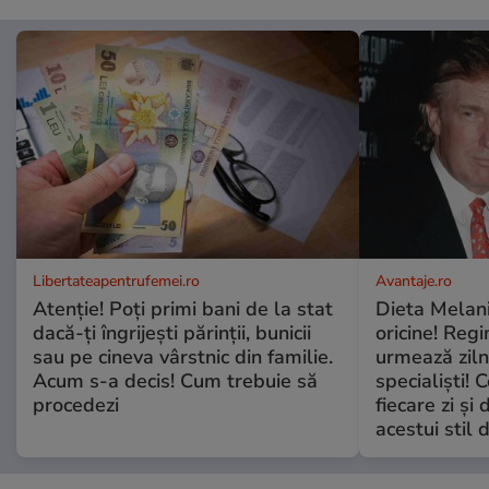
Libertateapentrufemei.ro
Avantaje.ro
Atenție! Poți primi bani de la stat
Dieta Melan
dacă-ți îngrijești părinții, bunicii
oricine! Regi
sau pe cineva vârstnic din familie.
urmează zilni
Acum s-a decis! Cum trebuie să
specialiști! 
procedezi
fiecare zi și 
acestui stil 