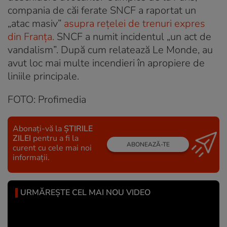
compania de căi ferate SNCF a raportat un
„atac masiv”
asupra rețelei de trenuri expres
din Franța.
SNCF a numit incidentul „un act de
vandalism”. După cum relatează Le Monde, au
avut loc mai multe incendieri în apropiere de
liniile principale.
FOTO: Profimedia
Abonați-vă la
ȘTIRILE
ZILEI
pentru a fi la
ABONEAZĂ-TE
curent cu cele mai noi
informații.
URMĂREȘTE CEL MAI NOU VIDEO