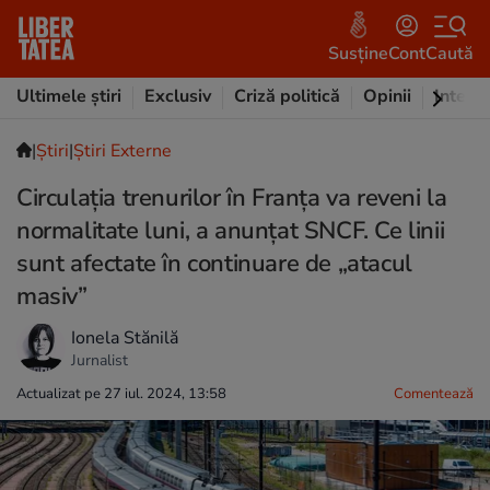
Susține
Cont
Caută
Ultimele știri
Exclusiv
Criză politică
Opinii
Intervi
|
Ştiri
|
Știri Externe
Circulaţia trenurilor în Franţa va reveni la
normalitate luni, a anunțat SNCF. Ce linii
sunt afectate în continuare de „atacul
masiv”
Ionela Stănilă
Jurnalist
Actualizat pe 27 iul. 2024, 13:58
Comentează