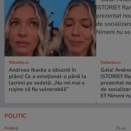
Wowbiz.ro
Redactia.ro
Andreea Ibacka a izbucnit în
Gata! Andre
plâns! Ce a emoționat-o până la
ISTORIE!! Ra
lacrimi pe vedetă: „Nu-mi mai e
prezentat no
rușine să fiu vulnerabilă”
de socializa
E!! Nimeni nu
POLITIC
Politică
25 iul.