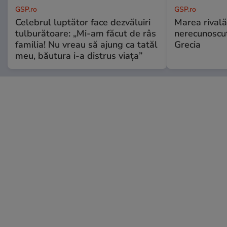
GSP.ro
GSP.ro
Celebrul luptător face dezvăluiri
Marea rivală
tulburătoare: „Mi-am făcut de râs
nerecunoscut
familia! Nu vreau să ajung ca tatăl
Grecia
meu, băutura i-a distrus viața”