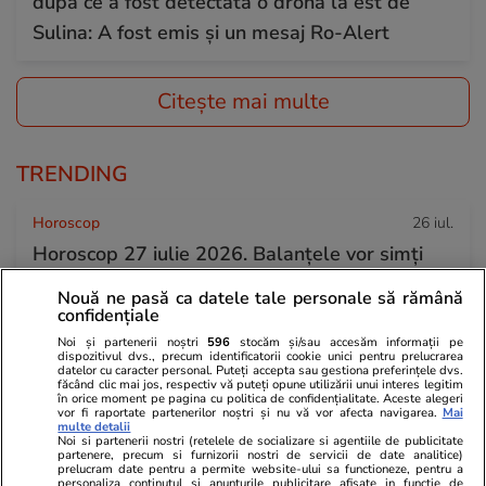
după ce a fost detectată o dronă la est de
Sulina: A fost emis și un mesaj Ro-Alert
Citește mai multe
TRENDING
Horoscop
26 iul.
Horoscop 27 iulie 2026. Balanțele vor simți
nevoia să scoată la lumină talente și înzestrări
Nouă ne pasă ca datele tale personale să rămână
pe care le folosesc rar sau deloc
confidențiale
Noi și partenerii noștri
596
stocăm și/sau accesăm informații pe
dispozitivul dvs., precum identificatorii cookie unici pentru prelucrarea
datelor cu caracter personal. Puteți accepta sau gestiona preferințele dvs.
Știri România
26 iul.
făcând clic mai jos, respectiv vă puteți opune utilizării unui interes legitim
în orice moment pe pagina cu politica de confidențialitate. Aceste alegeri
Ploi torențiale, grindină și vijelii în 21 de
vor fi raportate partenerilor noștri și nu vă vor afecta navigarea.
Mai
multe detalii
județe. Harta zonelor vizate luni de avertizarea
Noi si partenerii nostri (retelele de socializare si agentiile de publicitate
partenere, precum si furnizorii nostri de servicii de date analitice)
prelucram date pentru a permite website-ului sa functioneze, pentru a
meteo ANM cod galben
personaliza continutul si anunturile publicitare afisate in functie de