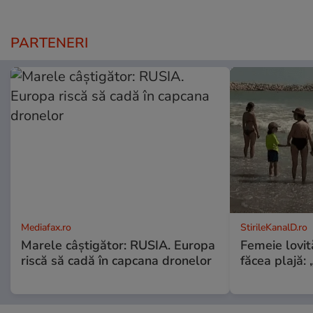
PARTENERI
Mediafax.ro
StirileKanalD.ro
Marele câștigător: RUSIA. Europa
Femeie lovit
riscă să cadă în capcana dronelor
făcea plajă: „