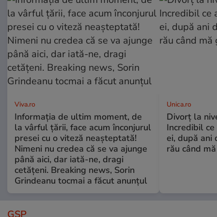
Viva.ro
Unica.ro
Informația de ultim moment, de
Divorț la nive
la vârful țării, face acum înconjurul
Incredibil ce
presei cu o viteză neașteptată!
ei, după ani 
Nimeni nu credea că se va ajunge
rău când mă
până aici, dar iată-ne, dragi
cetățeni. Breaking news, Sorin
Grindeanu tocmai a făcut anunțul
GSP