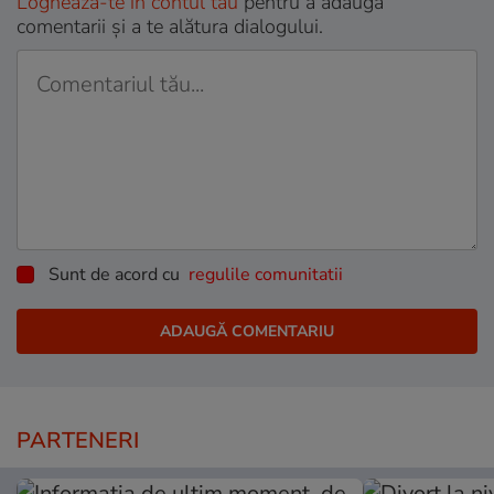
Loghează-te în contul tău
pentru a adăuga
comentarii și a te alătura dialogului.
Sunt de acord cu
regulile comunitatii
PARTENERI