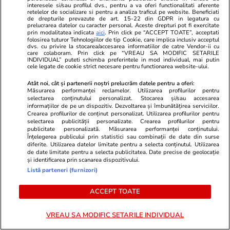
interesele si/sau profilul dvs., pentru a va oferi functionalitati aferente
retelelor de socializare si pentru a analiza traficul pe website. Beneficiati
de drepturile prevazute de art. 15-22 din GDPR in legatura cu
prelucrarea datelor cu caracter personal. Aceste drepturi pot fi exercitate
Ştiri
26 iul. 2021
prin modalitatea indicata
aici
. Prin click pe “ACCEPT TOATE”, acceptati
Ce nu trebuie să faci de Sfântul Pantelimon
folosirea tuturor Tehnologiilor de tip Cookie, care implica inclusiv acceptul
dvs. cu privire la stocarea/accesarea informatiilor de catre Vendor-ii cu
care colaboram. Prin click pe “VREAU SA MODIFIC SETARILE
INDIVIDUAL” puteti schimba preferintele in mod individual, mai putin
cele legate de cookie strict necesare pentru functionarea website-ului.
Știri România
26 iul.
Atât noi, cât și partenerii noștri prelucrăm datele pentru a oferi:
Rezultatele Loto 6/49 din 26 iulie 2026.
Măsurarea performanței reclamelor. Utilizarea profilurilor pentru
selectarea conținutului personalizat. Stocarea și/sau accesarea
Numerele câștigătoare extrase duminică
informațiilor de pe un dispozitiv. Dezvoltarea și îmbunătățirea serviciilor.
Crearea profilurilor de conținut personalizat. Utilizarea profilurilor pentru
selectarea publicității personalizate. Crearea profilurilor pentru
publicitate personalizată. Măsurarea performanței conținutului.
Înțelegerea publicului prin statistici sau combinații de date din surse
diferite. Utilizarea datelor limitate pentru a selecta conținutul. Utilizarea
de date limitate pentru a selecta publicitatea. Date precise de geolocație
și identificarea prin scanarea dispozitivului.
Listă parteneri (furnizori)
ACCEPT TOATE
VREAU SA MODIFIC SETARILE INDIVIDUAL