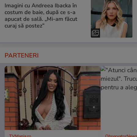
Imagini cu Andreea Ibacka în
costum de baie, după ce s-a
apucat de sală. „Mi-am făcut
curaj să postez”
PARTENERI
TVMania.ro
ObservatorNews