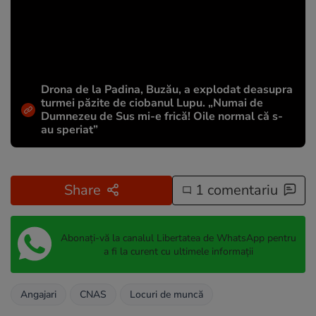
Drona de la Padina, Buzău, a explodat deasupra
turmei păzite de ciobanul Lupu. „Numai de
Dumnezeu de Sus mi-e frică! Oile normal că s-
au speriat”
Share
1 comentariu
Abonați-vă la canalul Libertatea de WhatsApp pentru
a fi la curent cu ultimele informații
Angajari
CNAS
Locuri de muncă