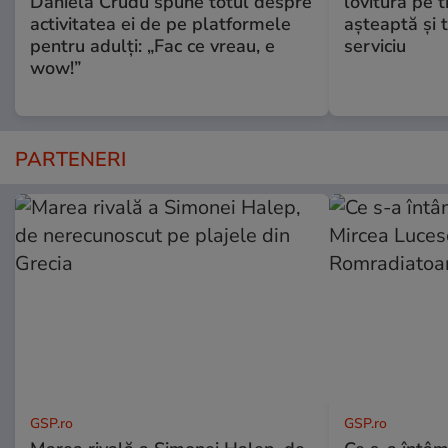
Daniela Crudu spune totul despre
lovitura pe t
activitatea ei de pe platformele
aşteaptă şi 
pentru adulți: „Fac ce vreau, e
serviciu
wow!”
PARTENERI
GSP.ro
GSP.ro