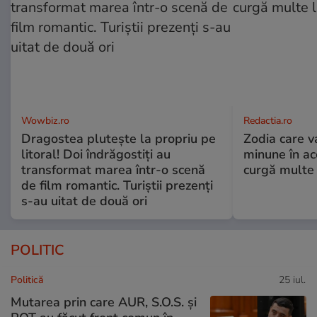
Wowbiz.ro
Redactia.ro
Dragostea plutește la propriu pe
Zodia care v
litoral! Doi îndrăgostiți au
minune în a
transformat marea într-o scenă
curgă multe l
de film romantic. Turiștii prezenți
s-au uitat de două ori
POLITIC
Politică
25 iul.
Mutarea prin care AUR, S.O.S. și