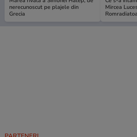
Marea rivală a Simonei Halep, de
Ce s-a întâmp
nerecunoscut pe plajele din
Mircea Luces
Grecia
Romradiatoa
PARTENERI