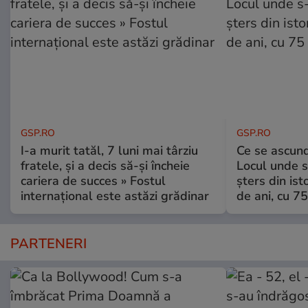
GSP.RO
GSP.RO
I-a murit tatăl, 7 luni mai târziu
Ce se ascund
fratele, și a decis să-și încheie
Locul unde s-
cariera de succes » Fostul
șters din ist
internațional este astăzi grădinar
de ani, cu 7
PARTENERI