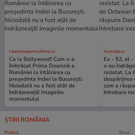
Libertateapentrufemei.ro
Avantaje.ro
Ca la Bollywood! Cum s-a
Ea - 52, el 
îmbrăcat Prima Doamnă a
s-au îndrăgos
României la întâlnirea cu
rezistat. La 
președinta Indiei la București.
despărțirea 
Niciodată nu a fost atât de
cum a răspu
îndrăzneață! Imaginile
întrebare i
momentului
ȘTIRI ROMÂNIA
Politică
24 iul.