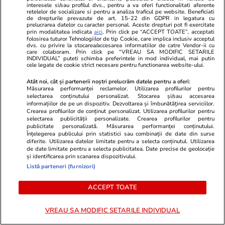
interesele si/sau profilul dvs., pentru a va oferi functionalitati aferente
retelelor de socializare si pentru a analiza traficul pe website. Beneficiati
de drepturile prevazute de art. 15-22 din GDPR in legatura cu
prelucrarea datelor cu caracter personal. Aceste drepturi pot fi exercitate
prin modalitatea indicata
aici
. Prin click pe “ACCEPT TOATE”, acceptati
folosirea tuturor Tehnologiilor de tip Cookie, care implica inclusiv acceptul
dvs. cu privire la stocarea/accesarea informatiilor de catre Vendor-ii cu
care colaboram. Prin click pe “VREAU SA MODIFIC SETARILE
INDIVIDUAL” puteti schimba preferintele in mod individual, mai putin
cele legate de cookie strict necesare pentru functionarea website-ului.
Atât noi, cât și partenerii noștri prelucrăm datele pentru a oferi:
Măsurarea performanței reclamelor. Utilizarea profilurilor pentru
ZiaruldeIasi.ro
Fanatik.ro
selectarea conținutului personalizat. Stocarea și/sau accesarea
informațiilor de pe un dispozitiv. Dezvoltarea și îmbunătățirea serviciilor.
Compania care va începe
Cât a costat
Crearea profilurilor de conținut personalizat. Utilizarea profilurilor pentru
construirea unui parc fotovoltaic
Dinamo – Uni
selectarea publicității personalizate. Crearea profilurilor pentru
publicitate personalizată. Măsurarea performanței conținutului.
uriaș la marginea Iașului a învârtit
primul derby
Înțelegerea publicului prin statistici sau combinații de date din surse
anul trecut 160 de milioane de
diferite. Utilizarea datelor limitate pentru a selecta conținutul. Utilizarea
de date limitate pentru a selecta publicitatea. Date precise de geolocație
euro. Cine este fondatorul
și identificarea prin scanarea dispozitivului.
Listă parteneri (furnizori)
ACCEPT TOATE
ULTIMELE ȘTIRI
VREAU SA MODIFIC SETARILE INDIVIDUAL
Știri România
07:52