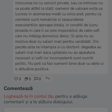
inlocuirea lor cu servicii private, sau ca intrinsec nu
se poate altfel la stat): oamenii de valoare evita sa
lucreze in asemenea medii cu orice pret, pentru ca
cerintele sunt nerealiste si raspunderea
executantilor aproape totala, in conditii de lucru
proaste in care li se cere imposibilul de catre sefi
care nu inteleg domeniul deloc. Si asta nu se
rezolva doar cu salarii mari pentru candidati. Din
pacate asta se intampla si cu doctorii: degeaba au
salarii mai mari daca spitalele nu au aparatura
necesarii si sefii lor incompetenti sunt numiti
politic. Nu poti sa faci oamenii bine doar cu atele si
o atitudine pozitiva.
3
5
0
Comentează
Loghează-te în contul tău
pentru a adăuga
comentarii și a te alătura dialogului.