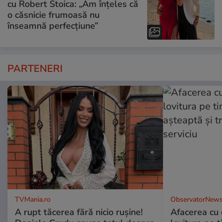
cu Robert Stoica: „Am înțeles că
o căsnicie frumoasă nu
înseamnă perfecțiune”
PARTENERI
TVMania.ro
ObservatorNews
A rupt tăcerea fără nicio rușine!
Afacerea cu 