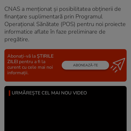
CNAS a menționat și posibilitatea obținerii de
finanțare suplimentară prin Programul
Operațional Sănătate (POS) pentru noi proiecte
informatice aflate în faze preliminare de
pregătire.
Abonați-vă la
ȘTIRILE
ZILEI
pentru a fi la
ABONEAZĂ-TE
curent cu cele mai noi
informații.
URMĂREȘTE CEL MAI NOU VIDEO