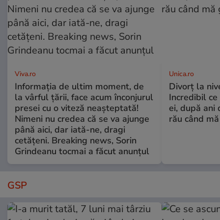
Viva.ro
Unica.ro
Informația de ultim moment, de
Divorț la nive
la vârful țării, face acum înconjurul
Incredibil ce
presei cu o viteză neașteptată!
ei, după ani 
Nimeni nu credea că se va ajunge
rău când mă
până aici, dar iată-ne, dragi
cetățeni. Breaking news, Sorin
Grindeanu tocmai a făcut anunțul
GSP