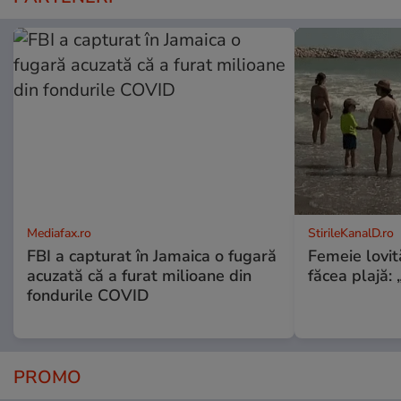
Mediafax.ro
StirileKanalD.ro
FBI a capturat în Jamaica o fugară
Femeie lovit
acuzată că a furat milioane din
făcea plajă: „
fondurile COVID
PROMO