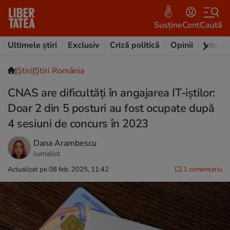
Susține
Cont
Caută
Ultimele știri
Exclusiv
Criză politică
Opinii
Intervi
|
Ştiri
|
Știri România
CNAS are dificultăți în angajarea IT-iștilor:
Doar 2 din 5 posturi au fost ocupate după
4 sesiuni de concurs în 2023
Dana Arambescu
Jurnalist
Actualizat pe 08 feb. 2025, 11:42
1 comentariu