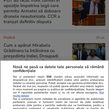
POT au făcut front comun în
opoziție împotriva legii care
permite Armatei să doboare
dronele neautorizate. CCR a
tranșat definitiv disputa
Politică
25 iul.
Cum a apărut Mirabela
Grădinaru la întâlnirea cu
președinta Indiei, Droupadi
Murmu, la Palatul Cotroceni.
Motivul pentru care a ales o
Nouă ne pasă ca datele tale personale să rămână
confidențiale
rochie galbenă
Noi și partenerii noștri
596
stocăm și/sau accesăm informații pe
dispozitivul dvs., precum identificatorii cookie unici pentru prelucrarea
datelor cu caracter personal. Puteți accepta sau gestiona preferințele dvs.
făcând clic mai jos, respectiv vă puteți opune utilizării unui interes legitim
PARTENERI
în orice moment pe pagina cu politica de confidențialitate. Aceste alegeri
vor fi raportate partenerilor noștri și nu vă vor afecta navigarea.
Mai
multe detalii
Noi si partenerii nostri (retelele de socializare si agentiile de publicitate
partenere, precum si furnizorii nostri de servicii de date analitice)
prelucram date pentru a permite website-ului sa functioneze, pentru a
personaliza continutul si anunturile publicitare afisate in functie de