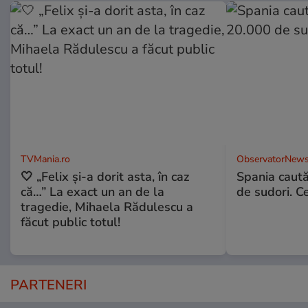
TVMania.ro
ObservatorNews
🤍 „Felix și-a dorit asta, în caz
Spania caută
că…” La exact un an de la
de sudori. Ce
tragedie, Mihaela Rădulescu a
făcut public totul!
PARTENERI