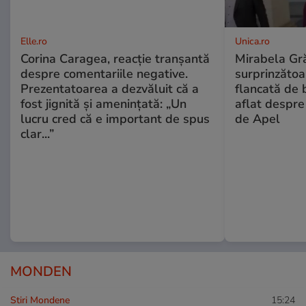
Elle.ro
Unica.ro
Corina Caragea, reacție tranșantă
Mirabela Gră
despre comentariile negative.
surprinzătoar
Prezentatoarea a dezvăluit că a
flancată de 
fost jignită și amenințată: „Un
aflat despre
lucru cred că e important de spus
de Apel
clar...”
MONDEN
Stiri Mondene
15:24