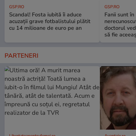
GSP.RO
GSP.RO
Scandal! Fosta iubită îi aduce
Fanii sunt în 
acuzații grave fotbalistului plătit
nerecunoscut
cu 14 milioane de euro pe an
doctorul ved
să fie aceea
PARTENERI
Libertateapentrufemei.ro
Avantaje.ro