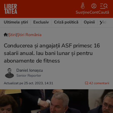
Susține
Cont
Caută
Ultimele știri
Exclusiv
Criză politică
Opinii
Video
|
Ştiri
|
Știri România
Conducerea și angajații ASF primesc 16
salarii anual. Iau bani lunar și pentru
abonamente de fitness
Daniel Ionașcu
Senior Reporter
Actualizat pe 25 oct. 2023, 14:31
42 comentarii