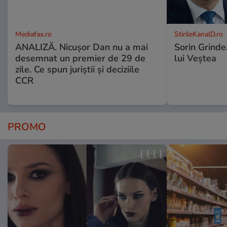
Mediafax.ro
StirileKanalD.ro
ANALIZĂ. Nicușor Dan nu a mai
Sorin Grinde
desemnat un premier de 29 de
lui Veștea
zile. Ce spun juriștii și deciziile
CCR
PROMO