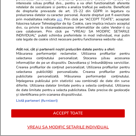
interesele si/sau profilul dvs., pentru a va oferi functionalitati aferente
Cum arată fiul Mădălinei Manole
Surpriză în 
retelelor de socializare si pentru a analiza traficul pe website. Beneficiati
de drepturile prevazute de art. 15-22 din GDPR in legatura cu
la 17 ani! Fratele regretatei
Valentin Sanf
prelucrarea datelor cu caracter personal. Aceste drepturi pot fi exercitate
prin modalitatea indicata
aici
. Prin click pe “ACCEPT TOATE”, acceptati
artiste a publicat o fotografie în
împreună ....
folosirea tuturor Tehnologiilor de tip Cookie, care implica inclusiv acceptul
premieră cu Petru Mircea Jr.
dvs. cu privire la stocarea/accesarea informatiilor de catre Vendor-ii cu
care colaboram. Prin click pe “VREAU SA MODIFIC SETARILE
INDIVIDUAL” puteti schimba preferintele in mod individual, mai putin
cele legate de cookie strict necesare pentru functionarea website-ului.
POLITIC
Atât noi, cât și partenerii noștri prelucrăm datele pentru a oferi:
Măsurarea performanței reclamelor. Utilizarea profilurilor pentru
selectarea conținutului personalizat. Stocarea și/sau accesarea
Politică
15:26
informațiilor de pe un dispozitiv. Dezvoltarea și îmbunătățirea serviciilor.
Crearea profilurilor de conținut personalizat. Utilizarea profilurilor pentru
selectarea publicității personalizate. Crearea profilurilor pentru
PSD a cerut amânarea majorării
publicitate personalizată. Măsurarea performanței conținutului.
cotei de TVA la 21% pentru
Înțelegerea publicului prin statistici sau combinații de date din surse
diferite. Utilizarea datelor limitate pentru a selecta conținutul. Utilizarea
locuințe noi până la 1 octombrie
de date limitate pentru a selecta publicitatea. Date precise de geolocație
2026, spune Sorin Grindeanu |
și identificarea prin scanarea dispozitivului.
Document
Listă parteneri (furnizori)
ACCEPT TOATE
Politică
15:08
VREAU SA MODIFIC SETARILE INDIVIDUAL
Sorin Grindeanu propune un