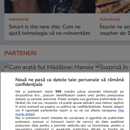
Advertorial
Advertorial
Smart is the new chic: Cum ne
Înscrie-te ac
ajută tehnologia să ne reinventăm
voucher de 5
PARTENERI
Nouă ne pasă ca datele tale personale să rămână
confidențiale
Noi și partenerii noștri
596
stocăm și/sau accesăm informații pe
dispozitivul dvs., precum identificatorii cookie unici pentru prelucrarea
datelor cu caracter personal. Puteți accepta sau gestiona preferințele dvs.
făcând clic mai jos, respectiv vă puteți opune utilizării unui interes legitim
în orice moment pe pagina cu politica de confidențialitate. Aceste alegeri
vor fi raportate partenerilor noștri și nu vă vor afecta navigarea.
Mai
multe detalii
Noi si partenerii nostri (retelele de socializare si agentiile de publicitate
partenere, precum si furnizorii nostri de servicii de date analitice)
prelucram date pentru a permite website-ului sa functioneze, pentru a
personaliza continutul si anunturile publicitare afisate in functie de
Wowbiz.ro
Redactia.ro