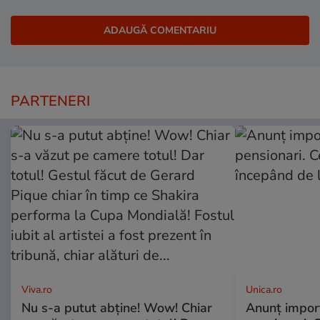
PARTENERI
Viva.ro
Unica.ro
Nu s-a putut abține! Wow! Chiar
Anunț impor