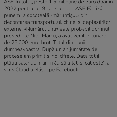
ASF. În total, peste 1.5 milioane de euro doar în
2022 pentru cei 9 care conduc ASF. Fără să
punem la socoteală «mărunțișul» din
decontarea transportului, chiriei și deplasărilor
externe. «Numărul unu» este probabil domnul
președinte Nicu Marcu, a avut venituri lunare
de 25.000 euro brut. Totul din banii
dumneavoastră. După un an jumătate de
procese am primit și noi cifrele. Dacă tot îi
plătiți salariul, n-ar fi rău să aflați și cât este”, a
scris Claudiu Năsui pe Facebook.