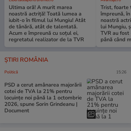
Ultima oră! A murit marea
Trist, foarte
noastră actriță! Toată lumea a
împreună, în
iubit-o în filmul lui Mungiu! Atât
noastră actri
de tânără, atât de talentată.
lui Mungiu, ș
Acum e împreună cu soțul ei,
TVR au fost 
regretatul realizator de la TVR
până când mo
ȘTIRI ROMÂNIA
Politică
15:26
PSD a cerut amânarea majorării
cotei de TVA la 21% pentru
locuințe noi până la 1 octombrie
2026, spune Sorin Grindeanu |
Document