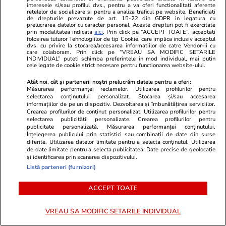
interesele si/sau profilul dvs., pentru a va oferi functionalitati aferente
retelelor de socializare si pentru a analiza traficul pe website. Beneficiati
de drepturile prevazute de art. 15-22 din GDPR in legatura cu
prelucrarea datelor cu caracter personal. Aceste drepturi pot fi exercitate
Libertateapentrufemei.ro
Avantaje.ro
prin modalitatea indicata
aici
. Prin click pe “ACCEPT TOATE”, acceptati
folosirea tuturor Tehnologiilor de tip Cookie, care implica inclusiv acceptul
Gata, nu se mai ascund, e cuplul
Cum arată v
dvs. cu privire la stocarea/accesarea informatiilor de catre Vendor-ii cu
care colaboram. Prin click pe “VREAU SA MODIFIC SETARILE
momentului în România! A ieșit
ce și-a făcut
INDIVIDUAL” puteti schimba preferintele in mod individual, mai putin
soarele și pe strada ei, iar lui i-a
purtat ochel
cele legate de cookie strict necesare pentru functionarea website-ului.
pus Dumnezeu mâna în cap!
să nu sperii c
Atât noi, cât și partenerii noștri prelucrăm datele pentru a oferi:
Felicitări, să fiți fericiți! Că frumoși
Măsurarea performanței reclamelor. Utilizarea profilurilor pentru
selectarea conținutului personalizat. Stocarea și/sau accesarea
sunteți!
informațiilor de pe un dispozitiv. Dezvoltarea și îmbunătățirea serviciilor.
Crearea profilurilor de conținut personalizat. Utilizarea profilurilor pentru
selectarea publicității personalizate. Crearea profilurilor pentru
publicitate personalizată. Măsurarea performanței conținutului.
ȘTIRI ROMÂNIA
Înțelegerea publicului prin statistici sau combinații de date din surse
diferite. Utilizarea datelor limitate pentru a selecta conținutul. Utilizarea
de date limitate pentru a selecta publicitatea. Date precise de geolocație
Politică
07:46
și identificarea prin scanarea dispozitivului.
Listă parteneri (furnizori)
Crin Antonescu spune cine ar
trebui să fie următorul premier:
ACCEPT TOATE
„E singura soluție. Domnul
Nicușor Dan ar trebui să îl
VREAU SA MODIFIC SETARILE INDIVIDUAL
desemnze”