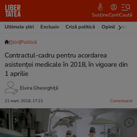
Susține
Cont
Caută
Ultimele știri
Exclusiv
Criză politică
Opinii
Intervi
|
Ştiri
|
Politică
Contractul-cadru pentru acordarea
asistenței medicale în 2018, în vigoare din
1 aprilie
Elvira Gheorghiță
21 mart. 2018, 17:21
Comentează