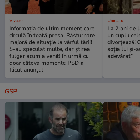
Viva.ro
Unica.ro
Informația de ultim moment care
La 2 ani de 
circulă în toată presa. Răsturnare
un cuplu ce
majoră de situație la vârful țării!
divorțează! C
S-au speculat multe, dar știrea
soția lui și-
fulger acum a venit! În urmă cu
adevărat”
doar câteva momente PSD a
făcut anunțul
GSP