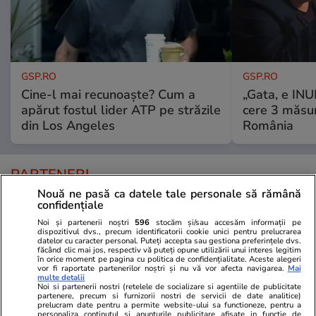
GSP.RO
GSP.RO
Cine-l mai recunoaște? Cum a
„Gata, e IN
apărut fostul lider ATP pe străzile
cere 3 măsu
din Los Angeles
România
PARTENERI
Nouă ne pasă ca datele tale personale să rămână
confidențiale
Noi și partenerii noștri
596
stocăm și/sau accesăm informații pe
dispozitivul dvs., precum identificatorii cookie unici pentru prelucrarea
datelor cu caracter personal. Puteți accepta sau gestiona preferințele dvs.
făcând clic mai jos, respectiv vă puteți opune utilizării unui interes legitim
în orice moment pe pagina cu politica de confidențialitate. Aceste alegeri
vor fi raportate partenerilor noștri și nu vă vor afecta navigarea.
Mai
multe detalii
Noi si partenerii nostri (retelele de socializare si agentiile de publicitate
partenere, precum si furnizorii nostri de servicii de date analitice)
prelucram date pentru a permite website-ului sa functioneze, pentru a
personaliza continutul si anunturile publicitare afisate in functie de