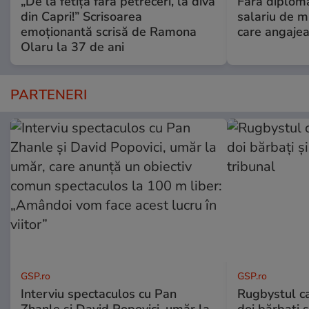
„De la fetița fără petreceri, la diva
Fără diplomă
din Capri!” Scrisoarea
salariu de mi
emoționantă scrisă de Ramona
care angajea
Olaru la 37 de ani
PARTENERI
GSP.ro
GSP.ro
Interviu spectaculos cu Pan
Rugbystul ca