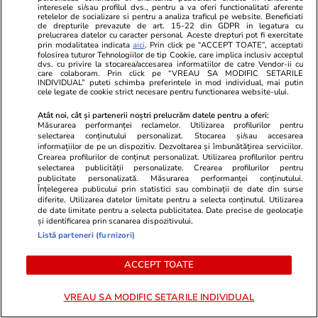
interesele si/sau profilul dvs., pentru a va oferi functionalitati aferente
retelelor de socializare si pentru a analiza traficul pe website. Beneficiati
de drepturile prevazute de art. 15-22 din GDPR in legatura cu
prelucrarea datelor cu caracter personal. Aceste drepturi pot fi exercitate
Ce gadgeturi merită să iei cu
prin modalitatea indicata
aici
. Prin click pe “ACCEPT TOATE”, acceptati
folosirea tuturor Tehnologiilor de tip Cookie, care implica inclusiv acceptul
tine în concediu
dvs. cu privire la stocarea/accesarea informatiilor de catre Vendor-ii cu
care colaboram. Prin click pe “VREAU SA MODIFIC SETARILE
INDIVIDUAL” puteti schimba preferintele in mod individual, mai putin
cele legate de cookie strict necesare pentru functionarea website-ului.
Atât noi, cât și partenerii noștri prelucrăm datele pentru a oferi:
Măsurarea performanței reclamelor. Utilizarea profilurilor pentru
selectarea conținutului personalizat. Stocarea și/sau accesarea
Lifestyle
08 iul.
informațiilor de pe un dispozitiv. Dezvoltarea și îmbunătățirea serviciilor.
Crearea profilurilor de conținut personalizat. Utilizarea profilurilor pentru
selectarea publicității personalizate. Crearea profilurilor pentru
publicitate personalizată. Măsurarea performanței conținutului.
Înțelegerea publicului prin statistici sau combinații de date din surse
De ce gheața plutește pe apă
diferite. Utilizarea datelor limitate pentru a selecta conținutul. Utilizarea
de date limitate pentru a selecta publicitatea. Date precise de geolocație
și identificarea prin scanarea dispozitivului.
Listă parteneri (furnizori)
ACCEPT TOATE
Știri România
13 iul.
VREAU SA MODIFIC SETARILE INDIVIDUAL
Haos pe Valea Oltului: Cozi de