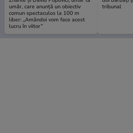
Zhanle și David Popovici, umăr la
doi bărbați ș
umăr, care anunță un obiectiv
tribunal
comun spectaculos la 100 m
liber: „Amândoi vom face acest
lucru în viitor”