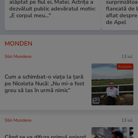
alăptat pe fiul ei, Matei. Actrița a
surprinzătoar
dezvăluit public adevăratul motiv:
flancată de 
„E corpul meu..."
aflat despre
de Apel
MONDEN
Stiri Mondene
13 iul.
Exclusiv
Cum a schimbat-o viața la țară
pe Nicoleta Nucă: „Nu mi-a fost
greu să las în urmă nimic”
Stiri Mondene
13 iul.
Când se va difuza primul episod