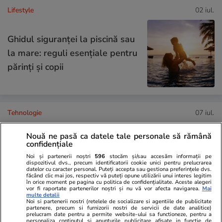
Lifestyle
02 iul.
Ghidul siguranței la piscină sau
la mare: reguli esențiale pentru
părinți și copii
Tehnologie
07 iul.
Nouă ne pasă ca datele tale personale să rămână
confidențiale
De ce miroase urât aerul
Noi și partenerii noștri
596
stocăm și/sau accesăm informații pe
condiționat după pornire
dispozitivul dvs., precum identificatorii cookie unici pentru prelucrarea
datelor cu caracter personal. Puteți accepta sau gestiona preferințele dvs.
făcând clic mai jos, respectiv vă puteți opune utilizării unui interes legitim
în orice moment pe pagina cu politica de confidențialitate. Aceste alegeri
vor fi raportate partenerilor noștri și nu vă vor afecta navigarea.
Mai
multe detalii
Noi si partenerii nostri (retelele de socializare si agentiile de publicitate
partenere, precum si furnizorii nostri de servicii de date analitice)
prelucram date pentru a permite website-ului sa functioneze, pentru a
Tehnologie
08 iul.
personaliza continutul si anunturile publicitare afisate in functie de