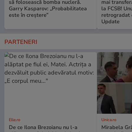
să folosească bomba nucleră.
mai transfera
Garry Kasparov: „Probabilitatea
la FCSB! Unu
este în creștere”
retrogradat 
Update
PARTENERI
Elle.ro
Unica.ro
De ce Ilona Brezoianu nu l-a
Mirabela Gră