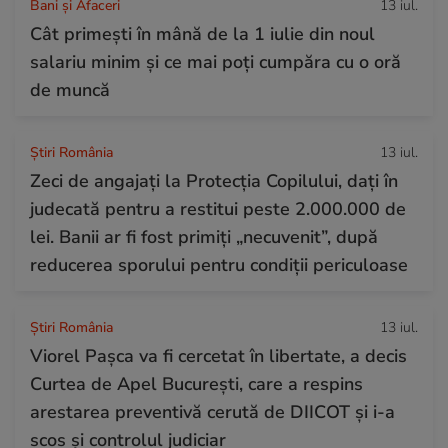
Bani și Afaceri
13 iul.
Cât primești în mână de la 1 iulie din noul
salariu minim și ce mai poți cumpăra cu o oră
de muncă
Știri România
13 iul.
Zeci de angajați la Protecția Copilului, dați în
judecată pentru a restitui peste 2.000.000 de
lei. Banii ar fi fost primiți „necuvenit”, după
reducerea sporului pentru condiții periculoase
Știri România
13 iul.
Viorel Pașca va fi cercetat în libertate, a decis
Curtea de Apel București, care a respins
arestarea preventivă cerută de DIICOT și i-a
scos și controlul judiciar