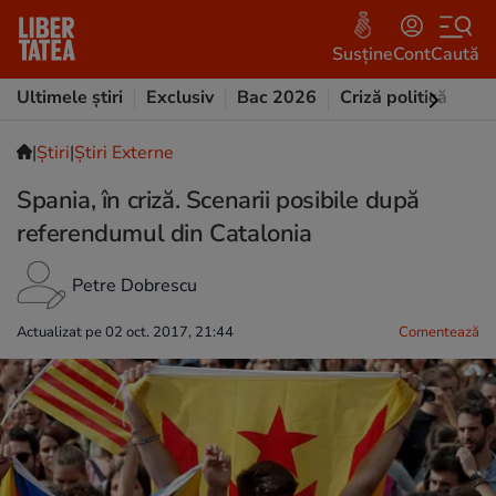
Susține
Cont
Caută
Ultimele știri
Exclusiv
Bac 2026
Criză politică
Opi
|
Ştiri
|
Știri Externe
Spania, în criză. Scenarii posibile după
referendumul din Catalonia
Petre Dobrescu
Actualizat pe 02 oct. 2017, 21:44
Comentează