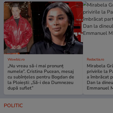
Wowbiz.ro
Redactia.ro
„Nu vreau să-i mai pronunț
Mirabela Gră
numele”. Cristina Pucean, mesaj
privirile la 
cu subînțeles pentru Bogdan de
a îmbrăcat p
la Ploiești: „Să-i dea Dumnezeu
Dan la dineu
după suflet”
Emmanuel M
POLITIC