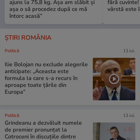
ajuns la 75,8 kg. Așa am slăbit și
fără cuvinte!
așa o să procedez după ce mă
vârstă este î
întorc acasă”
ȘTIRI ROMÂNIA
Politică
13 iul.
Ilie Bolojan nu exclude alegerile
anticipate: „Aceasta este
formula la care s-a recurs în
aproape toate ţările din
Europa”
Politică
13 iul.
Grindeanu a dezvăluit numele
de premier pronunțat la
Cotroceni în discuțiile dintre