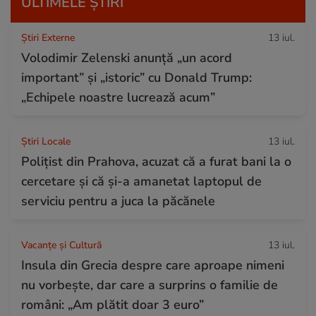
ULTIMELE ȘTIRI
Știri Externe
13 iul.
Volodimir Zelenski anunță „un acord
important” și „istoric” cu Donald Trump:
„Echipele noastre lucrează acum”
Știri Locale
13 iul.
Polițist din Prahova, acuzat că a furat bani la o
cercetare și că și-a amanetat laptopul de
serviciu pentru a juca la păcănele
Vacanțe și Cultură
13 iul.
Insula din Grecia despre care aproape nimeni
nu vorbește, dar care a surprins o familie de
români: „Am plătit doar 3 euro”