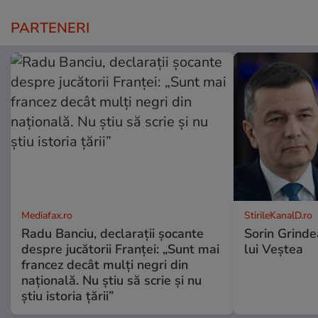
PARTENERI
Mediafax.ro
StirileKanalD.ro
Radu Banciu, declarații șocante
Sorin Grinde
despre jucătorii Franței: „Sunt mai
lui Veștea
francez decât mulți negri din
națională. Nu știu să scrie și nu
știu istoria țării”