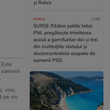
și Rolex
Politică
12:58
SURSE Război politic total.
PNL pregătește trimiterea
acasă a garniturilor doi și trei
din instituțiile statului și
deconcentratele ocupate de
oamenii PSD
 Este
e oamenii
”.
, vise,
ă pe viu