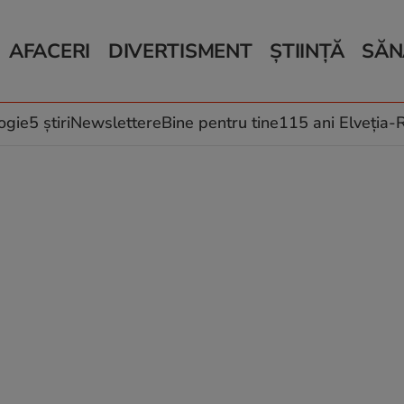
AFACERI
DIVERTISMENT
ȘTIINȚĂ
SĂN
Bani și Afaceri
Monden
Știri Știință
Știri 
Auto
Horoscop
Schimbări climati
Relații
Locuri de muncă
Muzică și Filme
Rețete
ogie
5 știri
Newslettere
Bine pentru tine
115 ani Elveția
Imobiliare.ro
Vacanțe și Cultură
Fructe
eJobs.ro
Îngriji