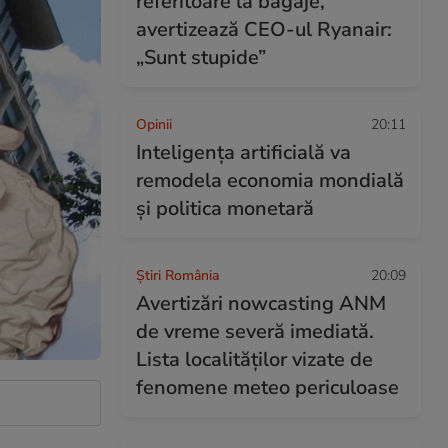
referitoare la bagaje,
avertizează CEO-ul Ryanair:
„Sunt stupide”
Opinii
20:11
Inteligența artificială va
remodela economia mondială
și politica monetară
Știri România
20:09
Avertizări nowcasting ANM
de vreme severă imediată.
Lista localităților vizate de
fenomene meteo periculoase