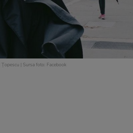
x Țopescu | Sursa foto: Facebook