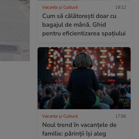
Vacanțe și Cultură
18:12
Cum să călătoreşti doar cu
bagajul de mână. Ghid
pentru eficientizarea spaţiului
Vacanțe și Cultură
17:56
Noul trend în vacanțele de
familie: părinții își aleg