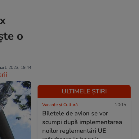
ix
ște o
mart. 2023, 19:44
rii
ULTIMELE ȘTIRI
Vacanțe și Cultură
20:15
Biletele de avion se vor
scumpi după implementarea
noilor reglementări UE