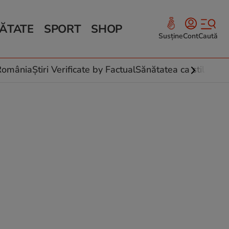
ĂTATE
SPORT
SHOP
Susține
Cont
Caută
Sănătate și Fitness
ce
 culinare
-România
Știri Verificate by Factual
Sănătatea ca stil de vi
 și legume
rea plantelor