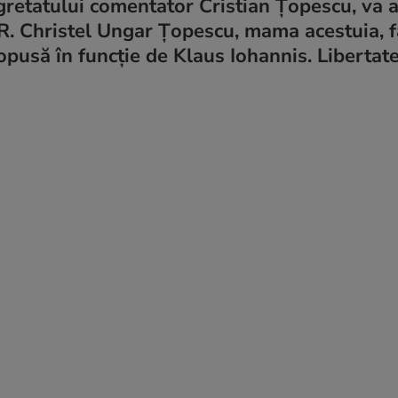
egretatului comentator Cristian Țopescu, va 
R. Christel Ungar Țopescu, mama acestuia, f
opusă în funcție de Klaus Iohannis. Libertat