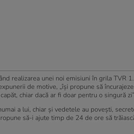
nd realizarea unei noi emisiuni în grila TVR 1.
expunerii de motive, „își propune să încurajez
capăt, chiar dacă ar fi doar pentru o singură zi
umai a lui, chiar și vedetele au povești, secrete
 propune să-i ajute timp de 24 de ore să trăiasc