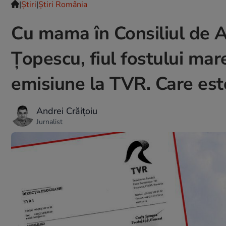
|
Ştiri
|
Știri România
Cu mama în Consiliul de A
Țopescu, fiul fostului mar
emisiune la TVR. Care est
Andrei Crăițoiu
Jurnalist