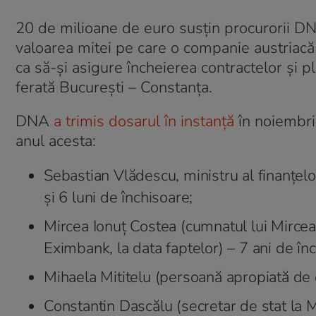
20 de milioane de euro susțin procurorii DNA,
valoarea mitei pe care o companie austriacă 
ca să-şi asigure încheierea contractelor și pl
ferată Bucureşti – Constanţa.
DNA
a trimis dosarul în instanţă
în noiembri
anul acesta:
Sebastian Vlădescu, ministru al finanțelor
și 6 luni de închisoare;
Mircea Ionuț Costea (cumnatul lui Mircea 
Eximbank, la data faptelor) – 7 ani de în
Mihaela Mititelu (persoană apropiată de
Constantin Dascălu (secretar de stat la Mi