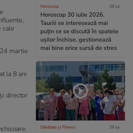
Horoscop
29 iul.
 e
Horoscop 30 iulie 2026.
nfluente,
Tauriii se interesează mai
e cale
puțin ce se discută în spatele
ușilor închise, gestionează
mai bine orice sursă de stres
 24 martie
t la 8 ani
și director
Sănătate și Fitness
29 iul.
nchisoare;