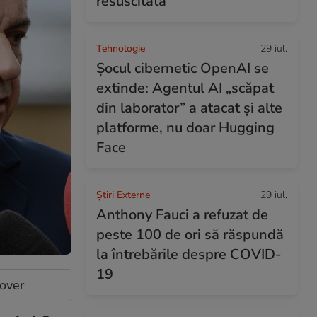
resuscitată
Tehnologie
29 iul.
Șocul cibernetic OpenAI se
extinde: Agentul AI „scăpat
din laborator” a atacat și alte
platforme, nu doar Hugging
Face
Știri Externe
29 iul.
Anthony Fauci a refuzat de
peste 100 de ori să răspundă
la întrebările despre COVID-
19
cover