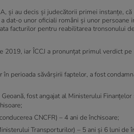
 și au decis și judecătorii primei instanțe, că
a dat-o unor oficiali români şi unor persoane i
ata facturilor pentru reabilitarea tronsonului d
e 2019, iar ÎCCJ a pronunţat primul verdict pe
 în perioada săvârșirii faptelor, a fost condamna
Geoană, fost angajat al Ministerului Finanțelor 
chisoare;
 conducerea CNCFR) – 4 ani de închisoare;
nisterului Transporturilor) – 5 ani și 6 luni de î