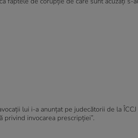
 că faptele de corupţie de care sunt acuzaţi s-a
vocaţii lui i-a anunţat pe judecătorii de la ÎCCJ
ă privind invocarea prescripţiei”.