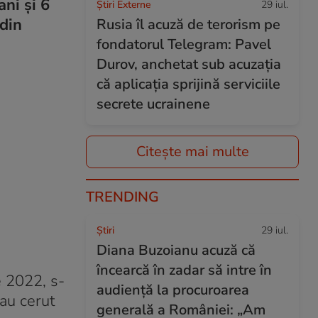
ani și 6
Știri Externe
29 iul.
 din
Rusia îl acuză de terorism pe
fondatorul Telegram: Pavel
Durov, anchetat sub acuzația
că aplicația sprijină serviciile
secrete ucrainene
Citește mai multe
TRENDING
Ştiri
29 iul.
Diana Buzoianu acuză că
încearcă în zadar să intre în
e 2022, s-
audiență la procuroarea
 au cerut
generală a României: „Am