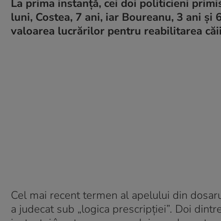
La prima instanță, cei doi politicieni pri
luni, Costea, 7 ani, iar Boureanu, 3 ani ș
valoarea lucrărilor pentru reabilitarea că
Cel mai recent termen al apelului din dosaru
a judecat sub „logica prescripției”. Doi dintr