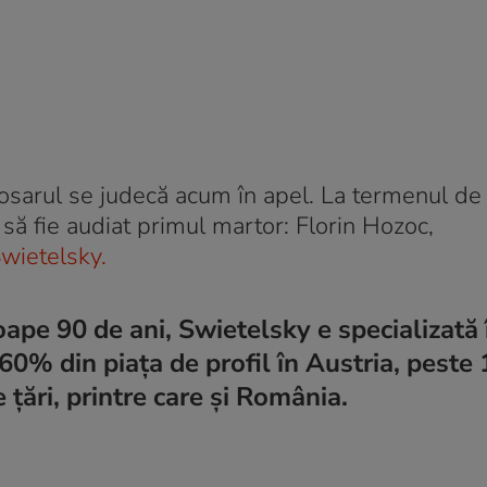
dosarul se judecă acum în apel. La termenul de l
 să fie audiat primul martor: Florin Hozoc,
wietelsky.
oape 90 de ani, Swietelsky e specializată 
e 60% din piața de profil în Austria, pest
 țări, printre care și România.