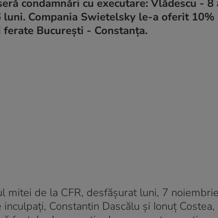
miseră condamnări cu executare: Vlădescu - 8 
i 6 luni. Compania Swietelsky le-a oferit 10%
ii ferate București - Constanța.
l mitei de la CFR, desfășurat luni, 7 noiembri
e inculpaţi, Constantin Dascălu şi Ionuţ Costea,