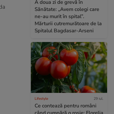
A doua zi de grevă în
ada
Sănătate: „Avem colegi care
ne-au murit în spital”.
Mărturii cutremurătoare de la
Spitalul Bagdasar-Arseni
Lifestyle
29 iul.
Ce contează pentru români
când cumpără o roșie: Florelia