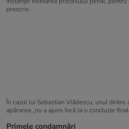
instanţei încetarea procesului penal, pentru
prescris.
În cazul lui Sebastian Vlădescu, unul dintre a
apărarea „nu a ajuns încă la o concluzie final
Primele condamnări