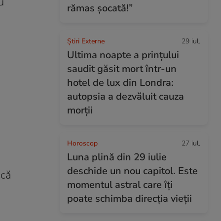
u
rămas șocată!”
Știri Externe
29 iul.
Ultima noapte a prințului
saudit găsit mort într-un
hotel de lux din Londra:
autopsia a dezvăluit cauza
morții
Horoscop
27 iul.
Luna plină din 29 iulie
deschide un nou capitol. Este
 că
momentul astral care îți
poate schimba direcția vieții