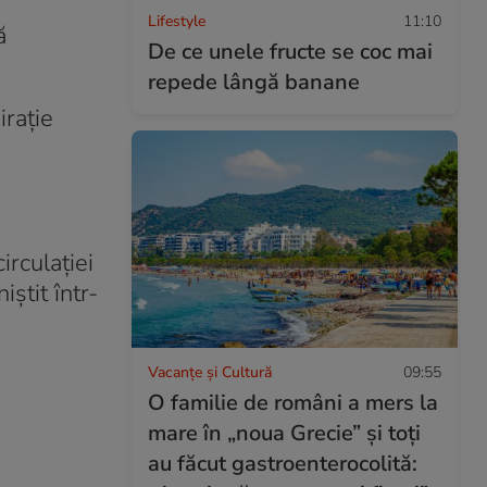
Lifestyle
11:10
ă
De ce unele fructe se coc mai
repede lângă banane
iraţie
irculaţiei
ştit într-
Vacanțe și Cultură
09:55
O familie de români a mers la
mare în „noua Grecie” și toți
au făcut gastroenterocolită: