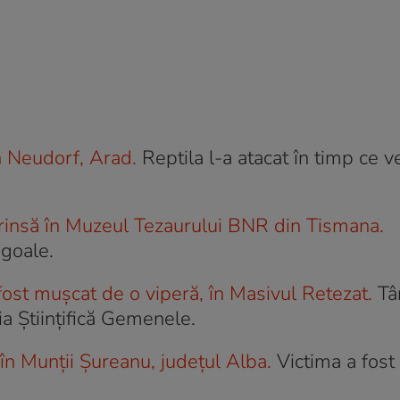
în Neudorf, Arad.
Reptila l-a atacat în timp ce ve
prinsă în Muzeul Tezaurului BNR din Tismana.
 goale.
ost mușcat de o viperă, în Masivul Retezat.
Tâ
ia Ştiinţifică Gemenele.
în Munții Șureanu, județul Alba.
Victima a fost