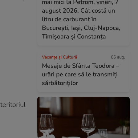
mai mici la Petrom, vineri, 7
august 2026. Cât costă un
litru de carburant în
București, Iași, Cluj-Napoca,
Timișoara și Constanța
Vacanțe și Cultură
06 aug.
Mesaje de Sfânta Teodora –
urări pe care să le transmiți
sărbătoriților
eritoriul