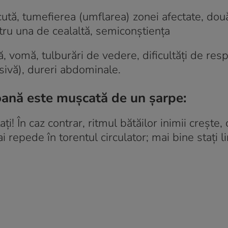
ută, tumefierea (umflarea) zonei afectate, dou
etru una de cealaltă, semiconştienţa
, vomă, tulburări de vedere, dificultăţi de resp
esivă), dureri abdominale.
oană este mușcată de un șarpe:
ţi! În caz contrar, ritmul bătăilor inimii creşte, c
repede în torentul circulator; mai bine staţi lini