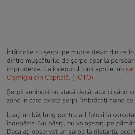
Întâlnirile cu şerpii pe munte devin din ce în
dintre muşcăturile de şarpe apar la persoane
imprudente. La începutul lunii aprilie, un
șar
Cișmigiu din Capitală. (FOTO)
Şerpii veninoşi nu atacă decât atunci când sun
zone in care exista şerpi, îmbrăcaţi haine ce
Luaţi un băț lung pentru a-l folosi la cerceta
îndepărta. Nu păşiţi, nu va aşezaţi pe pământ
Daca aţi observat un şarpe la distanţă, ocoli