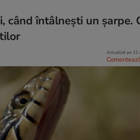
, când întâlnești un șarpe. 
tilor
Actualizat pe 12
Comenteaz