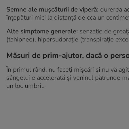
Semne ale muşcăturii de viperă:
durerea ac
înțepături mici la distanță de cca un centim
Alte simptome generale:
senzaţie de greaţă
(tahipnee), hipersudoraţie (transpiraţie exc
Măsuri de prim-ajutor, dacă o pers
În primul rând, nu faceţi mişcări şi nu vă agita
sângelui e accelerată şi veninul pătrunde mai 
un loc umbrit.