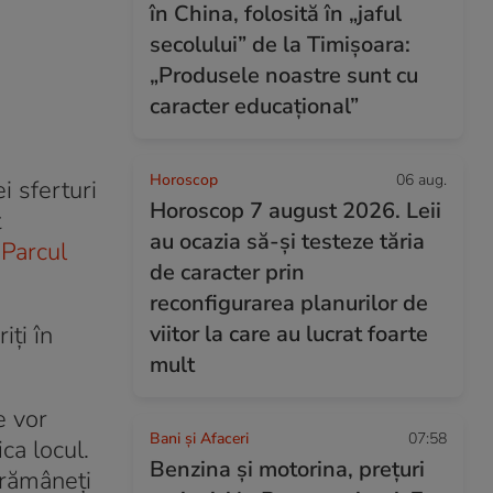
în China, folosită în „jaful
secolului” de la Timișoara:
„Produsele noastre sunt cu
caracter educațional”
Horoscop
06 aug.
i sferturi
Horoscop 7 august 2026. Leii
t
au ocazia să-și testeze tăria
 Parcul
de caracter prin
reconfigurarea planurilor de
iţi în
viitor la care au lucrat foarte
mult
e vor
Bani și Afaceri
07:58
ca locul.
Benzina și motorina, prețuri
 rămâneţi