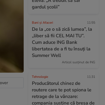
Elevă: „A trebuit să sar
gardul școlii”
Bani și Afaceri
11:55
De la „ce o să zică lumea”, la
„liber să fii CEL MAI TU”.
Cum aduce ING Bank
libertatea de a fi tu însuți la
Summer Well
Articol susținut de ING
Tehnologie
11:31
cover
Producătorul chinez de
routere care te pot spiona le
retrage de la vânzare:
compania susține că breșa de