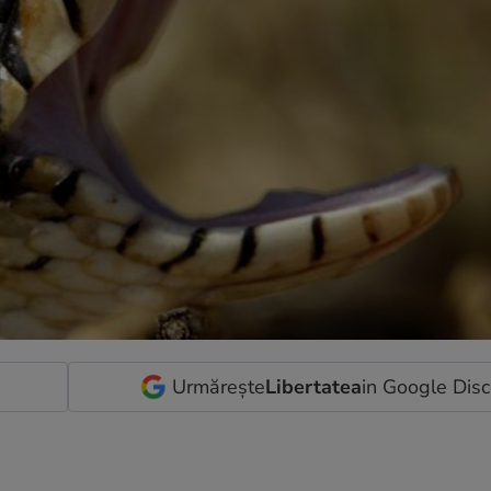
Urmărește
Libertatea
in Google Dis