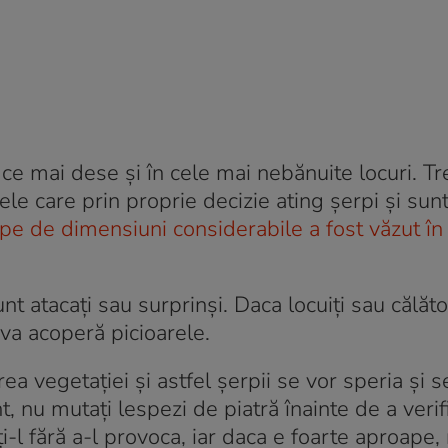
 ce mai dese şi în cele mai nebănuite locuri. Tre
le care prin proprie decizie ating şerpi şi sun
pe de dimensiuni considerabile a fost văzut în
t atacaţi sau surprinşi. Daca locuiţi sau călător
 va acoperă picioarele.
rea vegetaţiei şi astfel şerpii se vor speria şi s
, nu mutaţi lespezi de piatră înainte de a verifi
ţi-l fără a-l provoca, iar daca e foarte aproape,