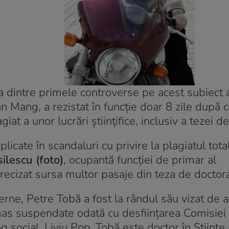
 dintre primele controverse pe acest subiect a
an Mang, a rezistat în funcție doar 8 zile după 
iat a unor lucrări științifice, inclusiv a tezei d
licate în scandaluri cu privire la plagiatul tota
ilescu (foto)
, ocupantă funcției de primar al
precizat sursa multor pasaje din teza de doctora
nterne, Petre Tobă a fost la rândul său vizat de a
rămas suspendate odată cu desființarea Comisiei 
 social, Liviu Pop. Tobă este doctor în Științe 