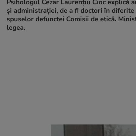
Psihologul Cezar Laurenţiu Cioc explică ar
și administrației, de a fi doctori în difer
spuselor defunctei Comisii de etică. Minis
legea.