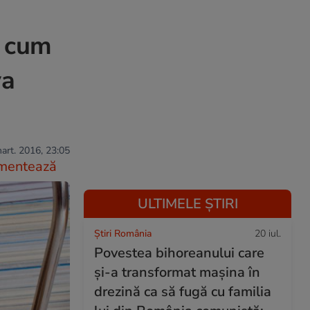
i cum
va
art. 2016, 23:05
mentează
ULTIMELE ȘTIRI
Știri România
20 iul.
Povestea bihoreanului care
și-a transformat mașina în
drezină ca să fugă cu familia