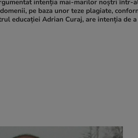
gumentat intenția mai-marilor noștri într-ale
ite domenii, pe baza unor teze plagiate, confo
trul educației Adrian Curaj, are intenţia de 