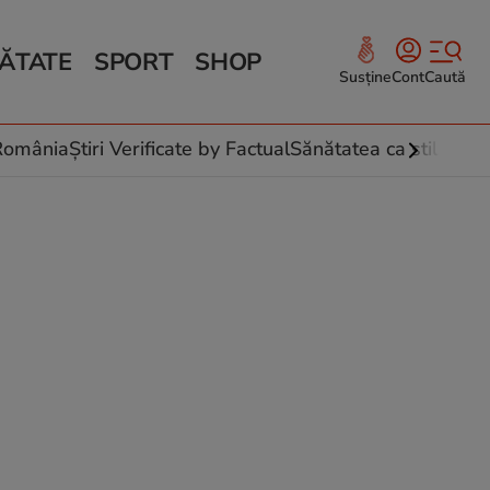
ĂTATE
SPORT
SHOP
Susține
Cont
Caută
Sănătate și Fitness
ce
 culinare
-România
Știri Verificate by Factual
Sănătatea ca stil de vi
 și legume
rea plantelor