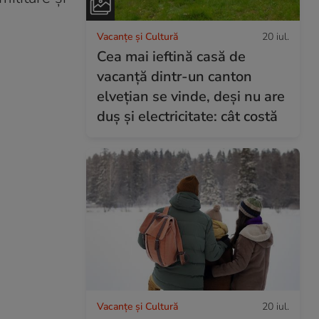
Vacanțe și Cultură
20 iul.
Cea mai ieftină casă de
vacanță dintr-un canton
elvețian se vinde, deși nu are
duș și electricitate: cât costă
Vacanțe și Cultură
20 iul.