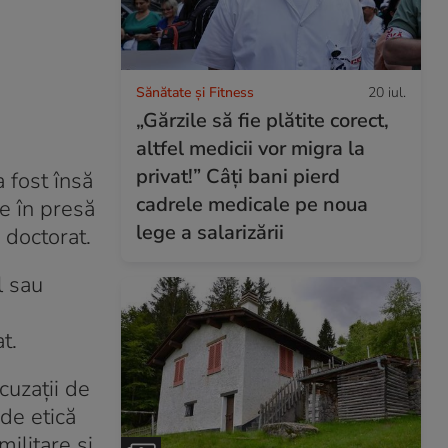
Sănătate și Fitness
20 iul.
„Gărzile să fie plătite corect,
altfel medicii vor migra la
privat!” Câți bani pierd
 fost însă
cadrele medicale pe noua
ce în presă
lege a salarizării
e doctorat.
l sau
t.
cuzații de
de etică
militare și