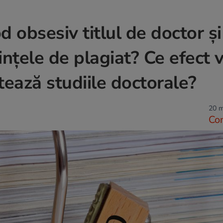
d obsesiv titlul de doctor ş
inţele de plagiat? Ce efect 
ează studiile doctorale?
20 m
Co