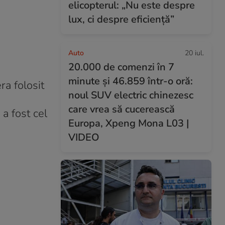
elicopterul: „Nu este despre
lux, ci despre eficiență”
Auto
20 iul.
20.000 de comenzi în 7
minute și 46.859 într-o oră:
ra folosit
noul SUV electric chinezesc
care vrea să cucerească
a fost cel
Europa, Xpeng Mona L03 |
VIDEO