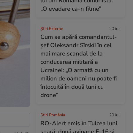
lui din România comunistă:
„O evadare ca-n filme”
Știri Externe
20 iul.
Cum se apără comandantul-
șef Oleksandr Sîrskîi în cel
mai mare scandal de la
conducerea militară a
Ucrainei: „O armată cu un
milion de oameni nu poate fi
înlocuită în două luni cu
drone”
Știri România
20 iul.
RO-Alert emis în Tulcea luni
seară: două avioane F-16 și