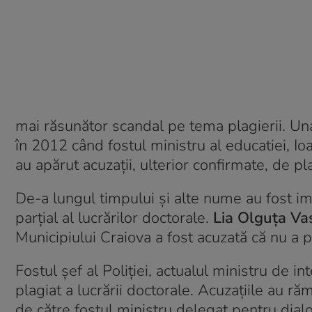
mai răsunător scandal pe tema plagierii. Una
în 2012 când fostul ministru al educatiei, Io
au apărut acuzații, ulterior confirmate, de plag
De-a lungul timpului și alte nume au fost imp
parţial al lucrărilor doctorale.
Lia Olguța Vas
Municipiului Craiova a fost acuzată că nu a 
Fostul șef al Poliției, actualul ministru de i
plagiat a lucrării doctorale. Acuzațiile au 
de către fostul ministru delegat pentru dialog