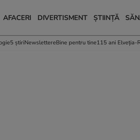
AFACERI
DIVERTISMENT
ȘTIINȚĂ
SĂN
Bani și Afaceri
Monden
Știri Știință
Știri 
Auto
Horoscop
Schimbări climati
Relații
Locuri de muncă
Muzică și Filme
Rețete
ogie
5 știri
Newslettere
Bine pentru tine
115 ani Elveția
Imobiliare.ro
Vacanțe și Cultură
Fructe
eJobs.ro
Îngriji