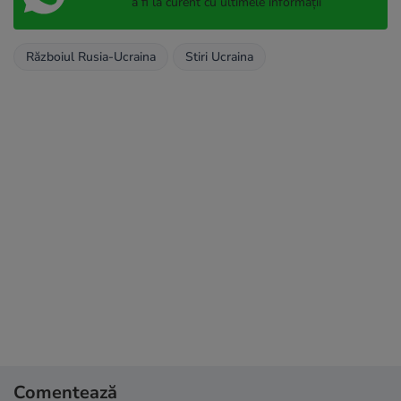
a fi la curent cu ultimele informații
Războiul Rusia-Ucraina
Stiri Ucraina
Comentează