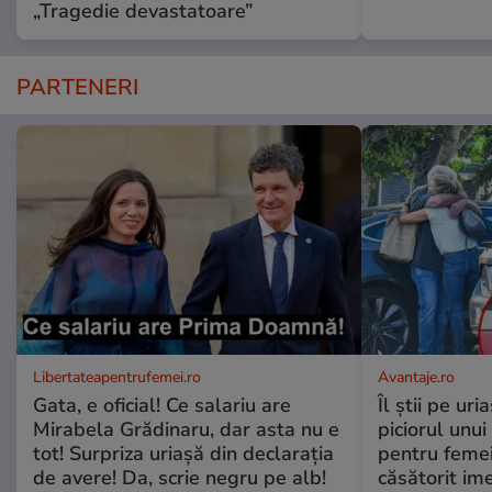
„Tragedie devastatoare”
PARTENERI
Libertateapentrufemei.ro
Avantaje.ro
Gata, e oficial! Ce salariu are
Îl știi pe ur
Mirabela Grădinaru, dar asta nu e
piciorul unui
tot! Surpriza uriașă din declarația
pentru femei
de avere! Da, scrie negru pe alb!
căsătorit ime