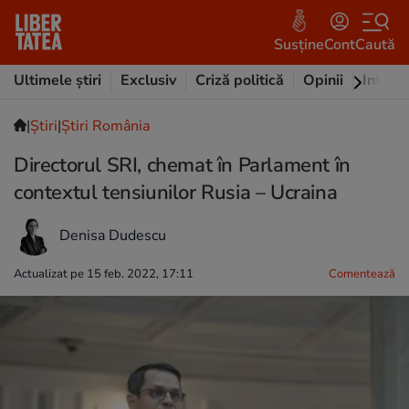
Susține
Cont
Caută
Ultimele știri
Exclusiv
Criză politică
Opinii
Intervi
|
Ştiri
|
Știri România
Directorul SRI, chemat în Parlament în
contextul tensiunilor Rusia – Ucraina
Denisa Dudescu
Actualizat pe 15 feb. 2022, 17:11
Comentează