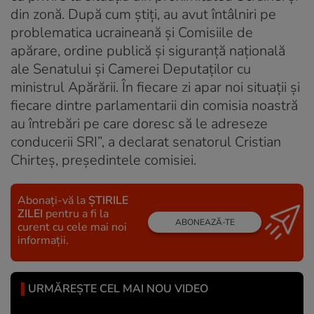
din zonă. După cum ştiţi, au avut întâlniri pe
problematica ucraineană şi Comisiile de
apărare, ordine publică şi siguranţă naţională
ale Senatului şi Camerei Deputaţilor cu
ministrul Apărării. În fiecare zi apar noi situaţii şi
fiecare dintre parlamentarii din comisia noastră
au întrebări pe care doresc să le adreseze
conducerii SRI”, a declarat senatorul Cristian
Chirteş, preşedintele comisiei.
Abonați-vă la
ȘTIRILE
ZILEI
pentru a fi la
ABONEAZĂ-TE
curent cu cele mai noi
informații.
URMĂREȘTE CEL MAI NOU VIDEO