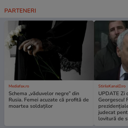
PARTENERI
Mediafax.ro
StirileKanalD.ro
Schema „văduvelor negre” din
UPDATE Zi d
Rusia. Femei acuzate că profită de
Georgescu! F
moartea soldaților
prezidențiale
judecat pent
lovitură de s