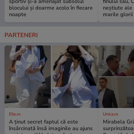
sportiv și-a amenajat subsolul
finului său, 
blocului și doarme acolo în fiecare
neștiute ale
noapte
marile glorii
PARTENERI
Elle.ro
Unica.ro
A ținut secret faptul că este
Mirabela Gră
însărcinată însă imaginile au ajuns
surprinzătoar