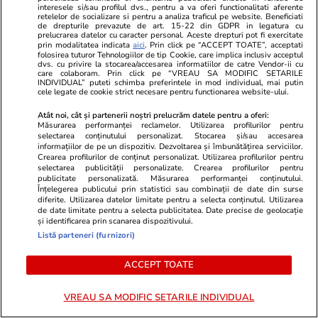
Scufundarea celor patru barje în
interesele si/sau profilul dvs., pentru a va oferi functionalitati aferente
retelelor de socializare si pentru a analiza traficul pe website. Beneficiati
Dunăre pentru creșterea
de drepturile prevazute de art. 15-22 din GDPR in legatura cu
prelucrarea datelor cu caracter personal. Aceste drepturi pot fi exercitate
debitului apei spre Centrala de
prin modalitatea indicata
aici
. Prin click pe “ACCEPT TOATE”, acceptati
folosirea tuturor Tehnologiilor de tip Cookie, care implica inclusiv acceptul
la Cernavodă, amânată pentru
dvs. cu privire la stocarea/accesarea informatiilor de catre Vendor-ii cu
care colaboram. Prin click pe “VREAU SA MODIFIC SETARILE
joi
INDIVIDUAL” puteti schimba preferintele in mod individual, mai putin
cele legate de cookie strict necesare pentru functionarea website-ului.
Atât noi, cât și partenerii noștri prelucrăm datele pentru a oferi:
Măsurarea performanței reclamelor. Utilizarea profilurilor pentru
Știri România
05 aug.
selectarea conținutului personalizat. Stocarea și/sau accesarea
Iarina Taban, fondatoarea
informațiilor de pe un dispozitiv. Dezvoltarea și îmbunătățirea serviciilor.
Exclusiv
Crearea profilurilor de conținut personalizat. Utilizarea profilurilor pentru
Ajungem Mari, cel mai
selectarea publicității personalizate. Crearea profilurilor pentru
publicitate personalizată. Măsurarea performanței conținutului.
important program educațional
Înțelegerea publicului prin statistici sau combinații de date din surse
diferite. Utilizarea datelor limitate pentru a selecta conținutul. Utilizarea
dedicat copiilor instituționalizați
de date limitate pentru a selecta publicitatea. Date precise de geolocație
și identificarea prin scanarea dispozitivului.
din România: „Voluntarii noștri
Listă parteneri (furnizori)
nu schimbă vieți printr-un gest
ACCEPT TOATE
spectaculos, ci prin faptul că
revin”
VREAU SA MODIFIC SETARILE INDIVIDUAL