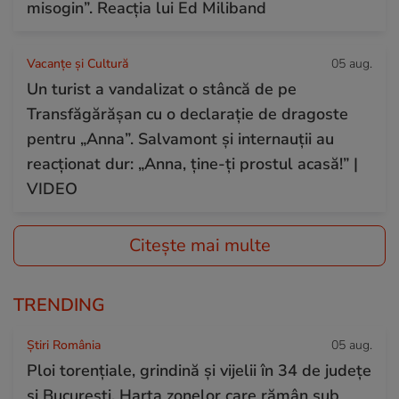
misogin”. Reacția lui Ed Miliband
Vacanțe și Cultură
05 aug.
Un turist a vandalizat o stâncă de pe
Transfăgărășan cu o declarație de dragoste
pentru „Anna”. Salvamont și internauții au
reacționat dur: „Anna, ține-ți prostul acasă!” |
VIDEO
Citește mai multe
TRENDING
Știri România
05 aug.
Ploi torențiale, grindină și vijelii în 34 de județe
și București. Harta zonelor care rămân sub