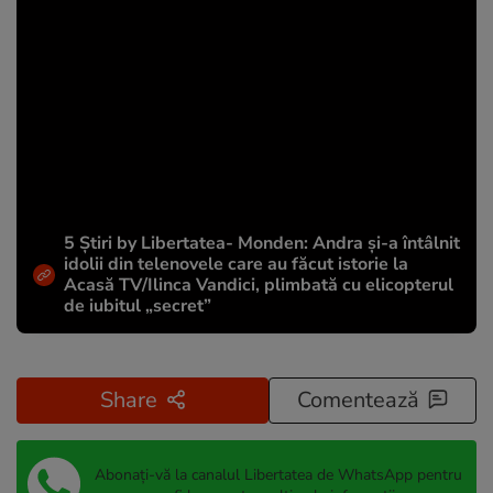
5 Știri by Libertatea- Monden: Andra și-a întâlnit
idolii din telenovele care au făcut istorie la
Acasă TV/Ilinca Vandici, plimbată cu elicopterul
de iubitul „secret”
Share
Comentează
Abonați-vă la canalul Libertatea de WhatsApp pentru