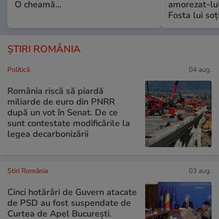
O cheamă…
amorezat-lul
Fosta lui soț
ȘTIRI ROMÂNIA
Politică
04 aug.
România riscă să piardă
miliarde de euro din PNRR
după un vot în Senat. De ce
sunt contestate modificările la
legea decarbonizării
Știri România
03 aug.
Cinci hotărâri de Guvern atacate
de PSD au fost suspendate de
Curtea de Apel București.