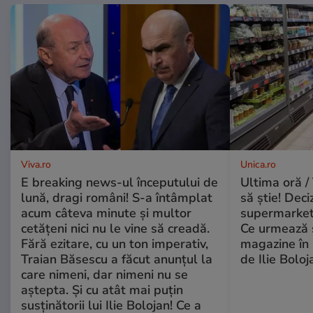
Viva.ro
Unica.ro
E breaking news-ul începutului de
Ultima oră / 
lună, dragi români! S-a întâmplat
să știe! Deci
acum câteva minute și multor
supermarketu
cetățeni nici nu le vine să creadă.
Ce urmează s
Fără ezitare, cu un ton imperativ,
magazine în 
Traian Băsescu a făcut anunțul la
de Ilie Boloj
care nimeni, dar nimeni nu se
aștepta. Și cu atât mai puțin
susținătorii lui Ilie Bolojan! Ce a