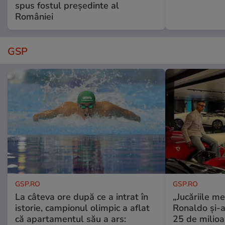
spus fostul președinte al
României
GSP
GSP.RO
GSP.RO
La câteva ore după ce a intrat în
„Jucăriile me
istorie, campionul olimpic a aflat
Ronaldo și-a
că apartamentul său a ars:
25 de milioa