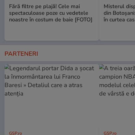
Fără filtre pe plajă! Cele mai
Misterul disp
spectaculoase poze cu vedetele
din Botoșani:
noastre în costum de baie [FOTO]
în curtea cas
PARTENERI
GSP.ro
GSP.ro