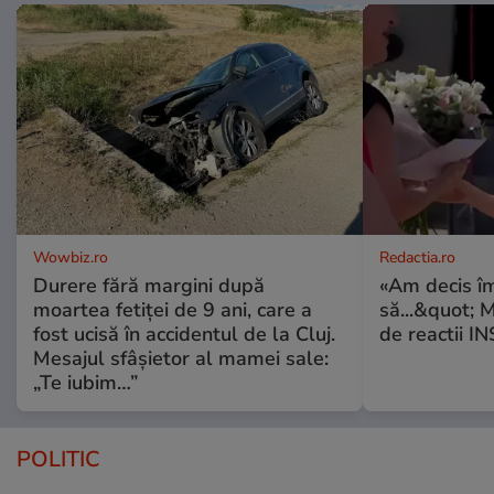
Wowbiz.ro
Redactia.ro
Durere fără margini după
«Am decis î
moartea fetiței de 9 ani, care a
să...&quot; 
fost ucisă în accidentul de la Cluj.
de reactii 
Mesajul sfâșietor al mamei sale:
„Te iubim…”
POLITIC