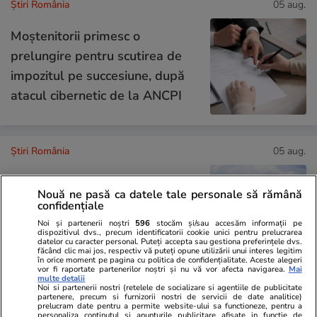
Știri România
05 aug.
Moștenitorii primesc o
prelungire pentru scutirea de
impozitul pe succesiune, după
atacul cibernetic de la ANCPI
Știri România
05 aug.
ROMATSA poate primi
Nouă ne pasă ca datele tale personale să rămână
finanțare de la stat prin Exim
confidențiale
Banca Românească. Legea a
Noi și partenerii noștri
596
stocăm și/sau accesăm informații pe
dispozitivul dvs., precum identificatorii cookie unici pentru prelucrarea
fost promulgată
datelor cu caracter personal. Puteți accepta sau gestiona preferințele dvs.
făcând clic mai jos, respectiv vă puteți opune utilizării unui interes legitim
în orice moment pe pagina cu politica de confidențialitate. Aceste alegeri
vor fi raportate partenerilor noștri și nu vă vor afecta navigarea.
Mai
multe detalii
Noi si partenerii nostri (retelele de socializare si agentiile de publicitate
Știri România
05 aug.
partenere, precum si furnizorii nostri de servicii de date analitice)
prelucram date pentru a permite website-ului sa functioneze, pentru a
personaliza continutul si anunturile publicitare afisate in functie de