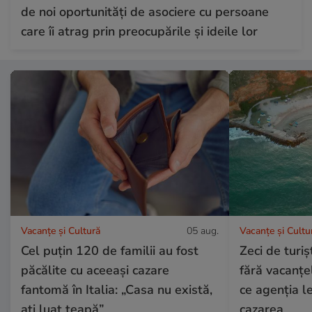
de noi oportunități de asociere cu persoane
care îi atrag prin preocupările și ideile lor
Vacanțe și Cultură
05 aug.
Vacanțe și Cultu
Cel puțin 120 de familii au fost
Zeci de turi
păcălite cu aceeași cazare
fără vacanțe
fantomă în Italia: „Casa nu există,
ce agenția le
ați luat țeapă”
cazarea