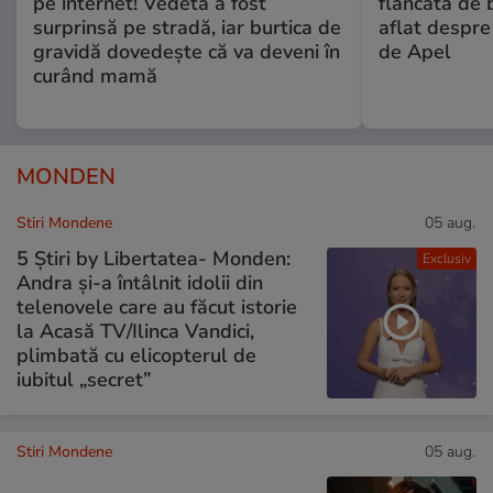
pe internet! Vedeta a fost
flancată de 
surprinsă pe stradă, iar burtica de
aflat despre
gravidă dovedește că va deveni în
de Apel
curând mamă
MONDEN
Stiri Mondene
05 aug.
5 Știri by Libertatea- Monden:
Exclusiv
Andra și-a întâlnit idolii din
telenovele care au făcut istorie
la Acasă TV/Ilinca Vandici,
plimbată cu elicopterul de
iubitul „secret”
Stiri Mondene
05 aug.