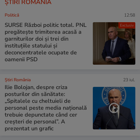
ȘTIRI ROMÂNIA
Politică
12:58
SURSE Război politic total. PNL
Exclusiv
pregătește trimiterea acasă a
garniturilor doi și trei din
instituțiile statului și
deconcentratele ocupate de
oamenii PSD
Știri România
23 iul.
Ilie Bolojan, despre criza
posturilor din sănătate:
„Spitalele cu cheltuieli de
personal peste media națională
trebuie depunctate când cer
creșteri de personal”. A
prezentat un grafic