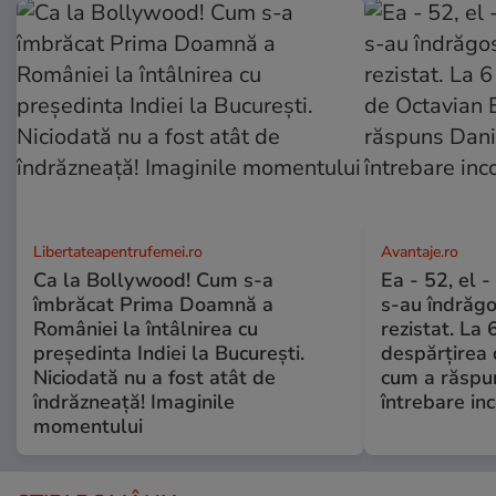
Libertateapentrufemei.ro
Avantaje.ro
Ca la Bollywood! Cum s-a
Ea - 52, el 
îmbrăcat Prima Doamnă a
s-au îndrăgos
României la întâlnirea cu
rezistat. La 
președinta Indiei la București.
despărțirea 
Niciodată nu a fost atât de
cum a răspu
îndrăzneață! Imaginile
întrebare i
momentului