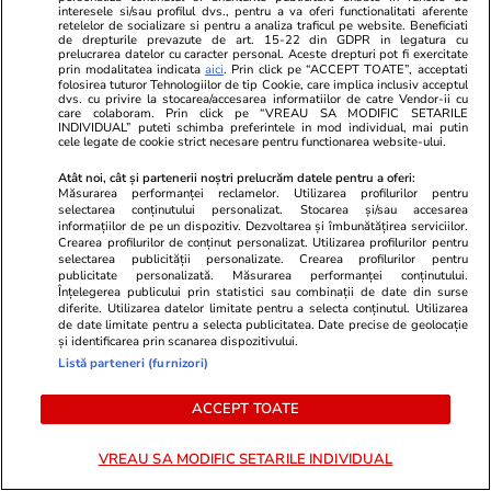
interesele si/sau profilul dvs., pentru a va oferi functionalitati aferente
retelelor de socializare si pentru a analiza traficul pe website. Beneficiati
de drepturile prevazute de art. 15-22 din GDPR in legatura cu
prelucrarea datelor cu caracter personal. Aceste drepturi pot fi exercitate
prin modalitatea indicata
aici
. Prin click pe “ACCEPT TOATE”, acceptati
folosirea tuturor Tehnologiilor de tip Cookie, care implica inclusiv acceptul
dvs. cu privire la stocarea/accesarea informatiilor de catre Vendor-ii cu
care colaboram. Prin click pe “VREAU SA MODIFIC SETARILE
INDIVIDUAL” puteti schimba preferintele in mod individual, mai putin
cele legate de cookie strict necesare pentru functionarea website-ului.
Atât noi, cât și partenerii noștri prelucrăm datele pentru a oferi:
Măsurarea performanței reclamelor. Utilizarea profilurilor pentru
selectarea conținutului personalizat. Stocarea și/sau accesarea
informațiilor de pe un dispozitiv. Dezvoltarea și îmbunătățirea serviciilor.
Crearea profilurilor de conținut personalizat. Utilizarea profilurilor pentru
selectarea publicității personalizate. Crearea profilurilor pentru
publicitate personalizată. Măsurarea performanței conținutului.
Înțelegerea publicului prin statistici sau combinații de date din surse
Vacanțe și Cultură
17:56
Vacanțe și Cultu
diferite. Utilizarea datelor limitate pentru a selecta conținutul. Utilizarea
de date limitate pentru a selecta publicitatea. Date precise de geolocație
Noul trend în vacanțele de
Cod roșu de
și identificarea prin scanarea dispozitivului.
Listă parteneri (furnizori)
familie: părinții își aleg destinațiile
Grecia. Furtu
pentru a-i duce pe copii la
și vijelii în 
ACCEPT TOATE
concertele idolilor lor
preferate d
VREAU SA MODIFIC SETARILE INDIVIDUAL