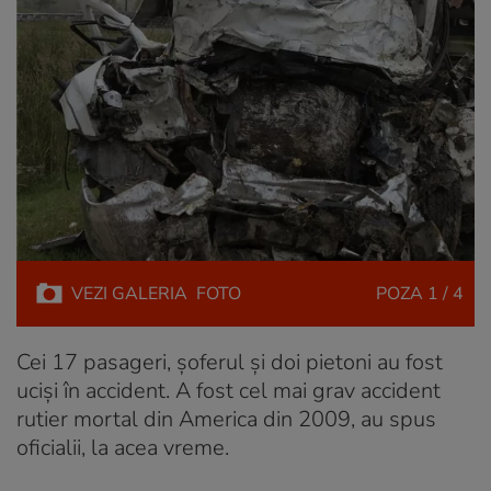
VEZI
GALERIA
FOTO
POZA
1 / 4
Cei 17 pasageri, șoferul și doi pietoni au fost
uciși în accident. A fost cel mai grav accident
rutier mortal din America din 2009, au spus
oficialii, la acea vreme.