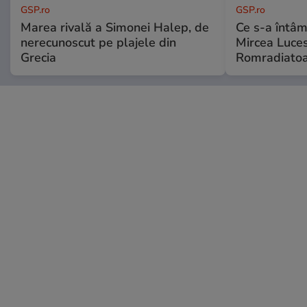
GSP.ro
GSP.ro
Marea rivală a Simonei Halep, de
Ce s-a întâmp
nerecunoscut pe plajele din
Mircea Luces
Grecia
Romradiatoa