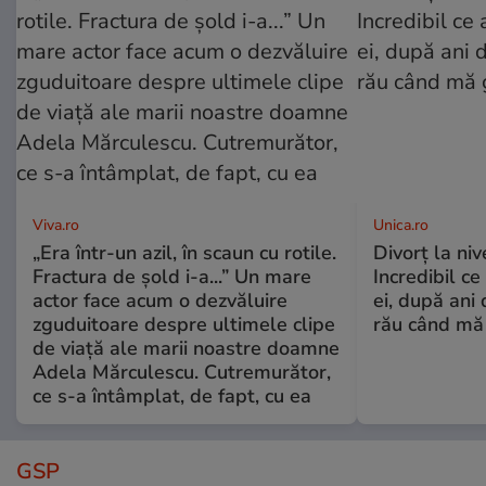
Viva.ro
Unica.ro
„Era într-un azil, în scaun cu rotile.
Divorț la nive
Fractura de șold i-a...” Un mare
Incredibil ce
actor face acum o dezvăluire
ei, după ani 
zguduitoare despre ultimele clipe
rău când mă
de viață ale marii noastre doamne
Adela Mărculescu. Cutremurător,
ce s-a întâmplat, de fapt, cu ea
GSP