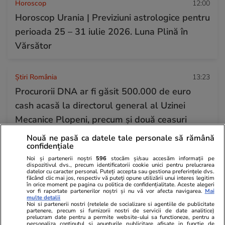
Horoscop
12:00
Horoscop Urania | Previziuni astrologice pentru
perioada 25 – 31 iulie 2026. Luna Plină în
Vărsător
Știri România
13:23
Procurorii DNA ar fi găsit 500.000 de euro
cash acasă la directorul general al Uzinei
Mecanice Plopeni, precum și două ceasuri
Patek Philippe și Rolex
Nouă ne pasă ca datele tale personale să rămână
confidențiale
Noi și partenerii noștri
596
stocăm și/sau accesăm informații pe
Politică
12:58
dispozitivul dvs., precum identificatorii cookie unici pentru prelucrarea
datelor cu caracter personal. Puteți accepta sau gestiona preferințele dvs.
SURSE Război politic total. PNL pregătește
făcând clic mai jos, respectiv vă puteți opune utilizării unui interes legitim
în orice moment pe pagina cu politica de confidențialitate. Aceste alegeri
vor fi raportate partenerilor noștri și nu vă vor afecta navigarea.
Mai
trimiterea acasă a garniturilor doi și trei din
multe detalii
Noi si partenerii nostri (retelele de socializare si agentiile de publicitate
instituțiile statului și deconcentratele ocupate
partenere, precum si furnizorii nostri de servicii de date analitice)
prelucram date pentru a permite website-ului sa functioneze, pentru a
de oamenii PSD
personaliza continutul si anunturile publicitare afisate in functie de