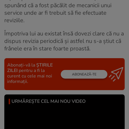
spunând că a fost păcălit de mecanicii unui
service unde ar fi trebuit să fie efectuate
reviziile.
Împotriva lui au existat însă dovezi clare că nu a
dispus revizia periodică și astfel nu s-a știut că
frânele era în stare foarte proastă.
Abonați-vă la
ȘTIRILE
ZILEI
pentru a fi la
ABONEAZĂ-TE
curent cu cele mai noi
informații.
URMĂREȘTE CEL MAI NOU VIDEO