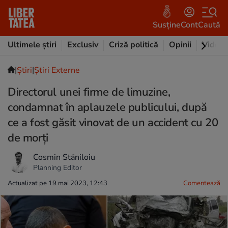
Susține
Cont
Caută
Ultimele știri
Exclusiv
Criză politică
Opinii
Video
|
Ştiri
|
Știri Externe
Directorul unei firme de limuzine,
condamnat în aplauzele publicului, după
ce a fost găsit vinovat de un accident cu 20
de morți
Cosmin Stăniloiu
Planning Editor
Actualizat pe 19 mai 2023, 12:43
Comentează