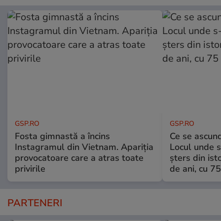
GSP.RO
GSP.RO
Fosta gimnastă a încins
Ce se ascund
Instagramul din Vietnam. Apariția
Locul unde s-
provocatoare care a atras toate
șters din ist
privirile
de ani, cu 7
PARTENERI