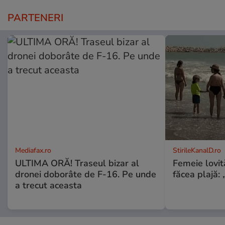
PARTENERI
Mediafax.ro
StirileKanalD.ro
ULTIMA ORĂ! Traseul bizar al
Femeie lovit
dronei doborâte de F-16. Pe unde
făcea plajă: „
a trecut aceasta