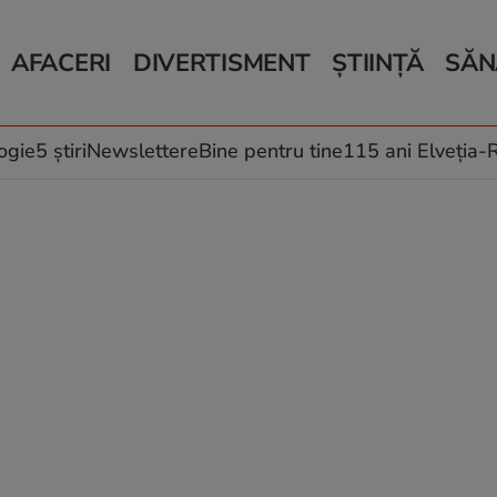
AFACERI
DIVERTISMENT
ȘTIINȚĂ
SĂN
Bani și Afaceri
Monden
Știri Știință
Știri 
Auto
Horoscop
Schimbări climati
Relații
Locuri de muncă
Muzică și Filme
Rețete
ogie
5 știri
Newslettere
Bine pentru tine
115 ani Elveția
Imobiliare.ro
Vacanțe și Cultură
Fructe
eJobs.ro
Îngriji