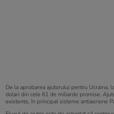
De la aprobarea ajutorului pentru Ucraina, la
dolari din cele 61 de miliarde promise. Ajut
existente, în principal sisteme antiaeriene P
Fluxul de ajutor este de aşteptat să continue 