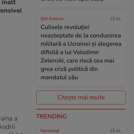
 înalt
fensivei
Știri Externe
23 iul.
Culisele revoluției
neașteptate de la conducerea
militară a Ucrainei și alegerea
dificilă a lui Volodimir
Zelenski, care riscă cea mai
grea criză politică din
mandatul său
Citește mai multe
TRENDING
raina a
Andrii
Horoscop
23 iul.