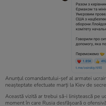
Anunțul comandantului-șef al armatei ucraine
neașteptate efectuate marți la Kiev de secre
Această vizită ar trebui să-i liniştească pe u
moment în care Rusia desfăşoară o ofensivă 