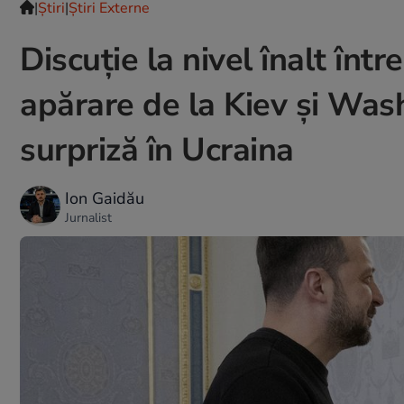
|
Ştiri
|
Știri Externe
Discuție la nivel înalt între
apărare de la Kiev și Wash
surpriză în Ucraina
Ion Gaidău
Jurnalist