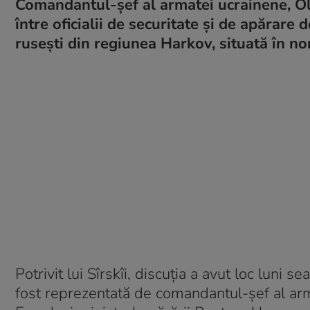
Comandantul-șef al armatei ucrainene, Olek
între oficialii de securitate și de apărare
rusești din regiunea Harkov, situată în no
Potrivit lui Sîrskîi, discuția a avut loc luni 
fost reprezentată de comandantul-șef al arma