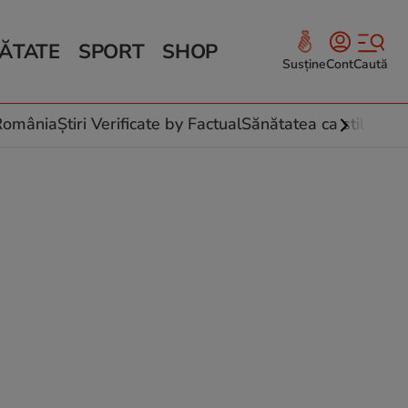
ĂTATE
SPORT
SHOP
Susține
Cont
Caută
Sănătate și Fitness
ce
 culinare
-România
Știri Verificate by Factual
Sănătatea ca stil de vi
 și legume
rea plantelor