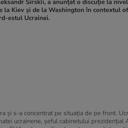
sandr Sîrskîi, a anunțat o discuție la nivel
 de la Kiev și de la Washington în contextul o
rd-estul Ucrainei.
seara și s-a concentrat pe situația de pe front. Uc
tei ucrainene, șeful cabinetului prezidențial 