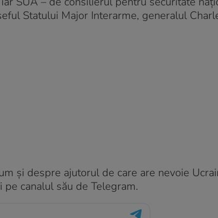
ar SUA – de consilierul pentru securitate nați
i șeful Statului Major Interarme, generalul Char
cum și despre ajutorul de care are nevoie Ucra
îi pe canalul său de Telegram.