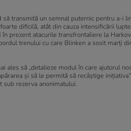
 să transmită un semnal puternic pentru a-i lin
foarte dificilă, atât din cauza intensificării lupt
nd în prezent atacurile transfrontaliere la Harkov
 bordul trenului cu care Blinken a sosit marți d
i ales să „detalieze modul în care ajutorul nos
apărarea şi să le permită să recâştige iniţiativa
at sub rezerva anonimatului.