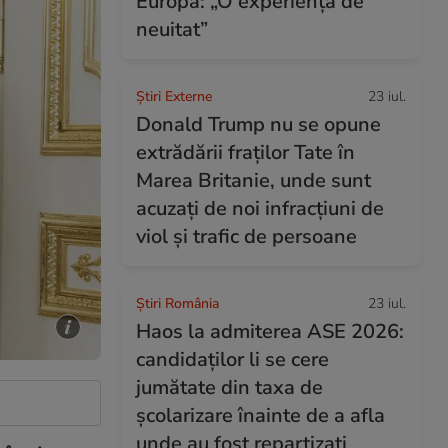
Europa: „O experiență de
neuitat”
Știri Externe
23 iul.
Donald Trump nu se opune
extrădării fraților Tate în
Marea Britanie, unde sunt
acuzați de noi infracțiuni de
viol și trafic de persoane
Știri România
23 iul.
Haos la admiterea ASE 2026:
candidaților li se cere
jumătate din taxa de
școlarizare înainte de a afla
unde au fost repartizați