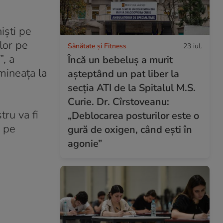
işti pe
elor pe
Sănătate și Fitness
23 iul.
”, a
Încă un bebeluș a murit
imineața la
așteptând un pat liber la
secția ATI de la Spitalul M.S.
Curie. Dr. Cîrstoveanu:
tru va fi
„Deblocarea posturilor este o
” pe
gură de oxigen, când ești în
agonie”