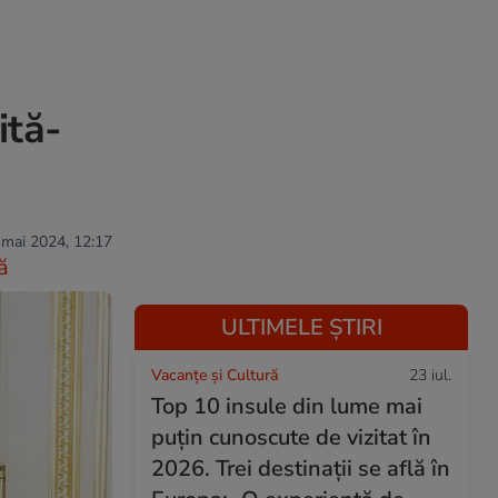
ită-
 mai 2024, 12:17
ă
ULTIMELE ȘTIRI
Vacanțe și Cultură
23 iul.
Top 10 insule din lume mai
puțin cunoscute de vizitat în
2026. Trei destinații se află în