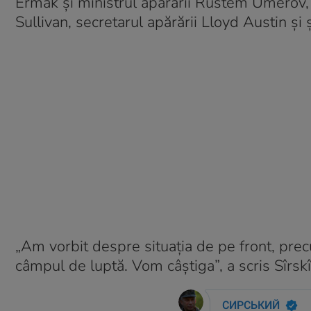
Ermak și ministrul apărării Rustem Umerov, i
Sullivan, secretarul apărării Lloyd Austin ș
„Am vorbit despre situația de pe front, pre
câmpul de luptă. Vom câștiga”, a scris Sîrsk