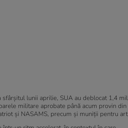
 sfârșitul lunii aprilie, SUA au deblocat 1,4 mi
oarele militare aprobate până acum provin din 
atriot şi NASAMS, precum şi muniţii pentru arti
într-un ritm accelerat, în contextul în care