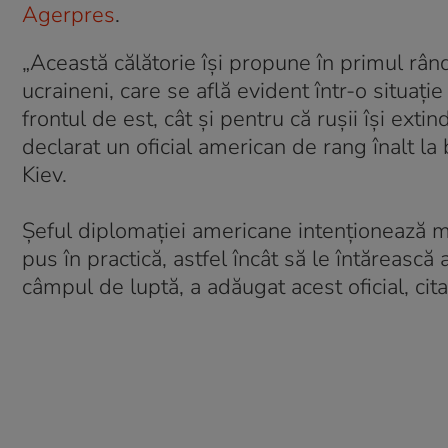
Agerpres
.
„Această călătorie îşi propune în primul rând
ucraineni, care se află evident într-o situaţie 
frontul de est, cât şi pentru că ruşii îşi exti
declarat un oficial american de rang înalt la
Kiev.
Șeful diplomației americane intenţionează ma
pus în practică, astfel încât să le întărească 
câmpul de luptă, a adăugat acest oficial, cit