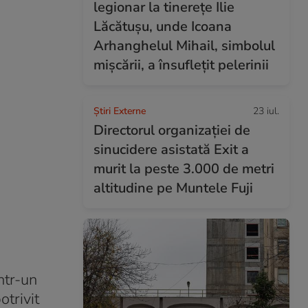
legionar la tinerețe Ilie
Lăcătușu, unde Icoana
Arhanghelul Mihail, simbolul
mișcării, a însuflețit pelerinii
Știri Externe
23 iul.
Directorul organizației de
sinucidere asistată Exit a
murit la peste 3.000 de metri
altitudine pe Muntele Fuji
ntr-un
trivit