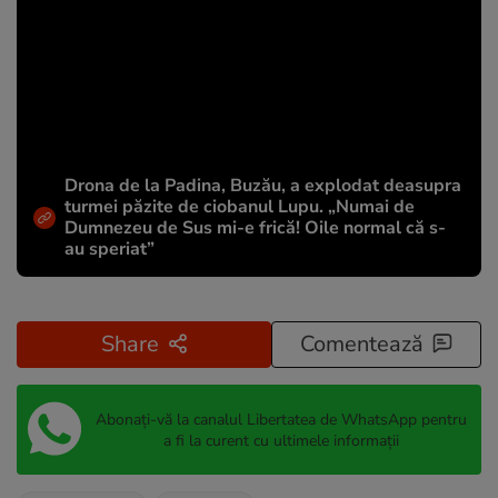
Drona de la Padina, Buzău, a explodat deasupra
turmei păzite de ciobanul Lupu. „Numai de
Dumnezeu de Sus mi-e frică! Oile normal că s-
au speriat”
Share
Comentează
Abonați-vă la canalul Libertatea de WhatsApp pentru
a fi la curent cu ultimele informații