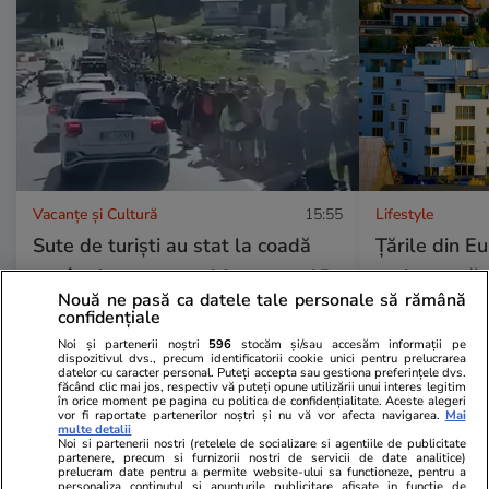
Vacanțe și Cultură
15:55
Lifestyle
Sute de turiști au stat la coadă
Țările din E
ore în șir pentru a-și face un selfie
mai ușor să 
Nouă ne pasă ca datele tale personale să rămână
cu peisajul din Munții Dolomiți:
apartament. 
confidențiale
„Un record de vizitatori” | VIDEO
percep impoz
Noi și partenerii noștri
596
stocăm și/sau accesăm informații pe
dispozitivul dvs., precum identificatorii cookie unici pentru prelucrarea
proprietate
datelor cu caracter personal. Puteți accepta sau gestiona preferințele dvs.
făcând clic mai jos, respectiv vă puteți opune utilizării unui interes legitim
în orice moment pe pagina cu politica de confidențialitate. Aceste alegeri
vor fi raportate partenerilor noștri și nu vă vor afecta navigarea.
Mai
multe detalii
Noi si partenerii nostri (retelele de socializare si agentiile de publicitate
Horoscop
25 iul.
partenere, precum si furnizorii nostri de servicii de date analitice)
prelucram date pentru a permite website-ului sa functioneze, pentru a
Horoscop 26 iulie 2026. Racii
personaliza continutul si anunturile publicitare afisate in functie de