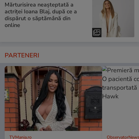
Mărturisirea neașteptată a
actriței Ioana Blaj, după ce a
dispărut o săptămână din
online
PARTENERI
TVMania.ro
ObservatorNews