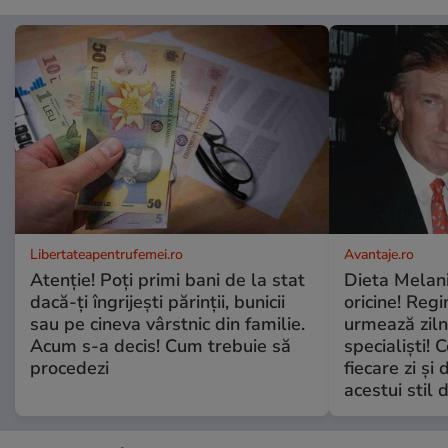
Libertateapentrufemei.ro
Avantaje.ro
Atenție! Poți primi bani de la stat
Dieta Melan
dacă-ți îngrijești părinții, bunicii
oricine! Regi
sau pe cineva vârstnic din familie.
urmează zilni
Acum s-a decis! Cum trebuie să
specialiști! 
procedezi
fiecare zi și 
acestui stil 