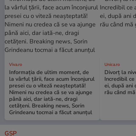
Viva.ro
Unica.ro
Informația de ultim moment, de
Divorț la nive
la vârful țării, face acum înconjurul
Incredibil ce
presei cu o viteză neașteptată!
ei, după ani 
Nimeni nu credea că se va ajunge
rău când mă
până aici, dar iată-ne, dragi
cetățeni. Breaking news, Sorin
Grindeanu tocmai a făcut anunțul
GSP