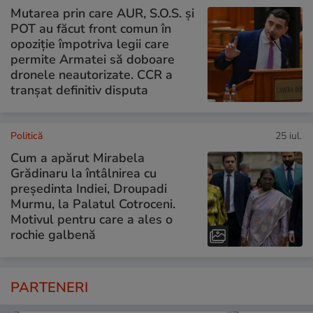
Mutarea prin care AUR, S.O.S. și
POT au făcut front comun în
opoziție împotriva legii care
permite Armatei să doboare
dronele neautorizate. CCR a
tranșat definitiv disputa
Politică
25 iul.
Cum a apărut Mirabela
Grădinaru la întâlnirea cu
președinta Indiei, Droupadi
Murmu, la Palatul Cotroceni.
Motivul pentru care a ales o
rochie galbenă
PARTENERI