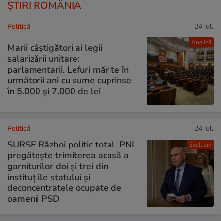
ȘTIRI ROMÂNIA
Politică
24 iul.
Analiză
Marii câștigători ai legii
salarizării unitare:
parlamentarii. Lefuri mărite în
următorii ani cu sume cuprinse
în 5.000 și 7.000 de lei
Politică
24 iul.
SURSE Război politic total. PNL
Exclusiv
pregătește trimiterea acasă a
garniturilor doi și trei din
instituțiile statului și
deconcentratele ocupate de
oamenii PSD