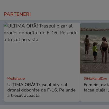
PARTENERI
Mediafax.ro
StirileKanalD.ro
ULTIMA ORĂ! Traseul bizar al
Femeie lovit
dronei doborâte de F-16. Pe unde
făcea plajă: „
a trecut aceasta