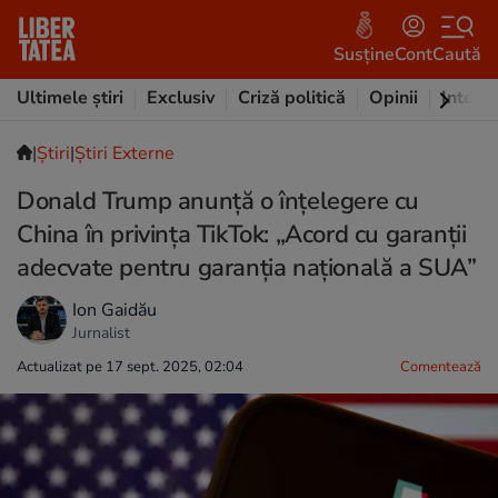
Susține
Cont
Caută
Ultimele știri
Exclusiv
Criză politică
Opinii
Intervi
|
Ştiri
|
Știri Externe
Donald Trump anunţă o înțelegere cu
China în privința TikTok: „Acord cu garanții
adecvate pentru garanția națională a SUA”
Ion Gaidău
Jurnalist
Actualizat pe 17 sept. 2025, 02:04
Comentează