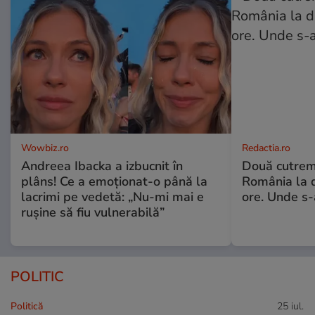
Wowbiz.ro
Redactia.ro
Andreea Ibacka a izbucnit în
Două cutrem
plâns! Ce a emoționat-o până la
România la d
lacrimi pe vedetă: „Nu-mi mai e
ore. Unde s
rușine să fiu vulnerabilă”
POLITIC
Politică
25 iul.