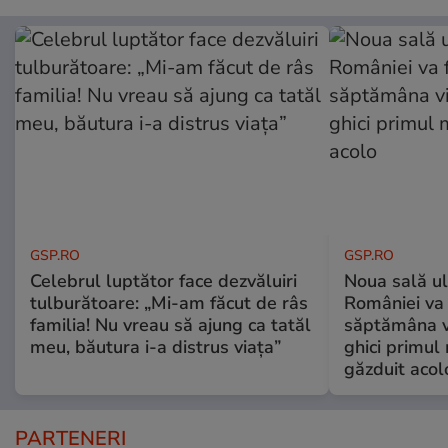
GSP.RO
GSP.RO
Celebrul luptător face dezvăluiri
Noua sală u
tulburătoare: „Mi-am făcut de râs
României va 
familia! Nu vreau să ajung ca tatăl
săptămâna vi
meu, băutura i-a distrus viața”
ghici primul 
găzduit acol
PARTENERI