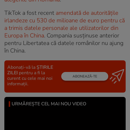
TikTok a fost recent
amendată de autoritățile
irlandeze cu 530 de milioane de euro pentru că
a trimis datele personale ale utilizatorilor din
Europa în China
. Compania susținuse anterior
pentru Libertatea că datele românilor nu ajung
în China.
Abonați-vă la
ȘTIRILE
ZILEI
pentru a fi la
ABONEAZĂ-TE
curent cu cele mai noi
informații.
URMĂREȘTE CEL MAI NOU VIDEO