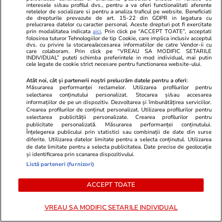
interesele si/sau profilul dvs., pentru a va oferi functionalitati aferente
încep o perioadă mai dificilă în
retelelor de socializare si pentru a analiza traficul pe website. Beneficiati
de drepturile prevazute de art. 15-22 din GDPR in legatura cu
relația cu superiorii, poate și pe
prelucrarea datelor cu caracter personal. Aceste drepturi pot fi exercitate
prin modalitatea indicata
aici
. Prin click pe “ACCEPT TOATE”, acceptati
fondul unui volum mai mare de
folosirea tuturor Tehnologiilor de tip Cookie, care implica inclusiv acceptul
dvs. cu privire la stocarea/accesarea informatiilor de catre Vendor-ii cu
care colaboram. Prin click pe “VREAU SA MODIFIC SETARILE
muncă
INDIVIDUAL” puteti schimba preferintele in mod individual, mai putin
cele legate de cookie strict necesare pentru functionarea website-ului.
Atât noi, cât și partenerii noștri prelucrăm datele pentru a oferi:
Vacanțe și Cultură
24 iul.
Măsurarea performanței reclamelor. Utilizarea profilurilor pentru
selectarea conținutului personalizat. Stocarea și/sau accesarea
informațiilor de pe un dispozitiv. Dezvoltarea și îmbunătățirea serviciilor.
Crearea profilurilor de conținut personalizat. Utilizarea profilurilor pentru
Cum să călătoreşti doar cu
selectarea publicității personalizate. Crearea profilurilor pentru
publicitate personalizată. Măsurarea performanței conținutului.
bagajul de mână. Ghid pentru
Înțelegerea publicului prin statistici sau combinații de date din surse
diferite. Utilizarea datelor limitate pentru a selecta conținutul. Utilizarea
eficientizarea spaţiului
de date limitate pentru a selecta publicitatea. Date precise de geolocație
și identificarea prin scanarea dispozitivului.
Listă parteneri (furnizori)
ACCEPT TOATE
Lifestyle
22 iul.
VREAU SA MODIFIC SETARILE INDIVIDUAL