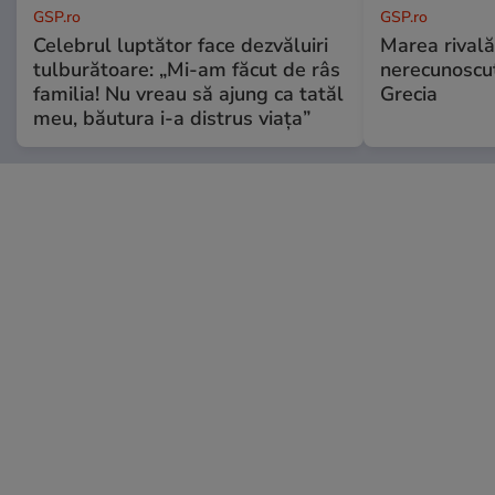
GSP.ro
GSP.ro
Celebrul luptător face dezvăluiri
Marea rivală
tulburătoare: „Mi-am făcut de râs
nerecunoscut
familia! Nu vreau să ajung ca tatăl
Grecia
meu, băutura i-a distrus viața”