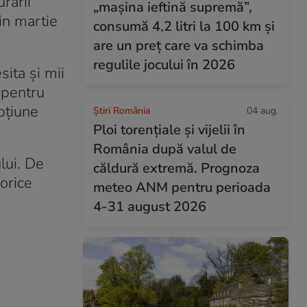
rării
„mașina ieftină supremă”,
din martie
consumă 4,2 litri la 100 km și
are un preț care va schimba
regulile jocului în 2026
ita și mii
 pentru
opțiune
Știri România
04 aug.
Ploi torențiale și vijelii în
România după valul de
lui. De
căldură extremă. Prognoza
orice
meteo ANM pentru perioada
4-31 august 2026