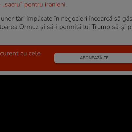
„sacru” pentru iranieni
.
unor țări implicate în negocieri încearcă să g
toarea Ormuz și să-i permită lui Trump să-și 
 curent cu cele
ABONEAZĂ-TE