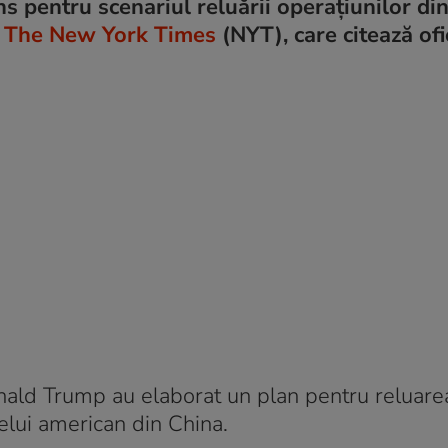
ns pentru scenariul reluării operațiunilor din
ă
The New York Times
(NYT), care citează ofic
 Donald Trump au elaborat un plan pentru reluare
telui american din China.