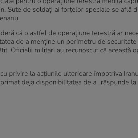
eciale pentru o operațiune terestră menită captu
n. Sute de soldați ai forțelor speciale se află 
enariu.
ră că o astfel de operațiune terestră ar neces
litatea de a menține un perimetru de securitate
it. Oficialii militari au recunoscut că această 
u privire la acțiunile ulterioare împotriva Iranu
xprimat deja disponibilitatea de a „răspunde la 