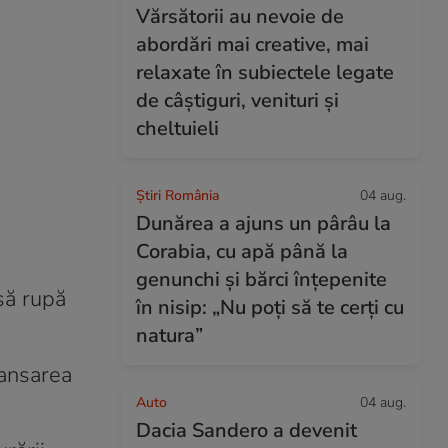
Vărsătorii au nevoie de
abordări mai creative, mai
relaxate în subiectele legate
de câștiguri, venituri și
cheltuieli
Știri România
04 aug.
Dunărea a ajuns un pârâu la
Corabia, cu apă până la
genunchi și bărci înțepenite
să rupă
în nisip: „Nu poți să te cerți cu
natura”
lansarea
Auto
04 aug.
Dacia Sandero a devenit