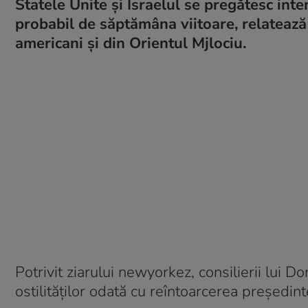
Statele Unite și Israelul se pregătesc inte
probabil de săptămâna viitoare, relateaz
americani și din Orientul Mjlociu.
Potrivit ziarului newyorkez, consilierii lui
ostilităților odată cu reîntoarcerea președin