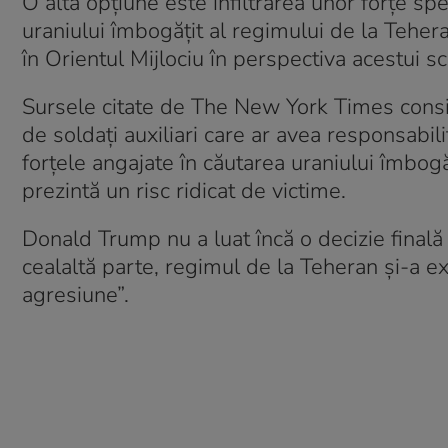
O altă opțiune este infiltrarea unor forțe sp
uraniului îmbogățit al regimului de la Tehera
în Orientul Mijlociu în perspectiva acestui sc
Sursele citate de The New York Times conside
de soldați auxiliari care ar avea responsabi
forțele angajate în căutarea uraniului îmbogăț
prezintă un risc ridicat de victime.
Donald Trump nu a luat încă o decizie finală c
cealaltă parte, regimul de la Teheran și-a e
agresiune”.