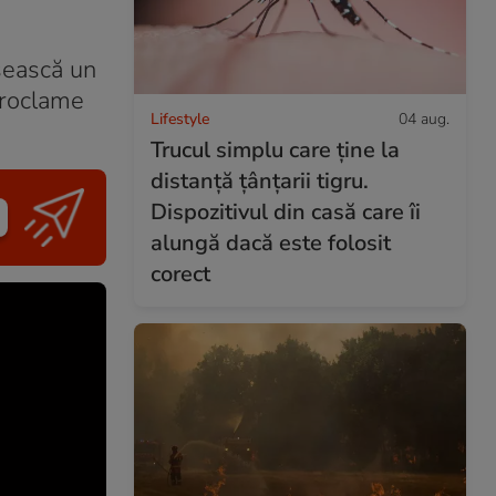
ăsească un
proclame
Lifestyle
04 aug.
Trucul simplu care ține la
distanță țânțarii tigru.
Dispozitivul din casă care îi
alungă dacă este folosit
corect