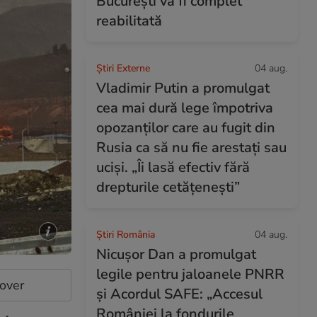
București va fi complet
reabilitată
Știri Externe
04 aug.
Vladimir Putin a promulgat
cea mai dură lege împotriva
opozanților care au fugit din
Rusia ca să nu fie arestați sau
uciși. „Îi lasă efectiv fără
drepturile cetățenești”
Știri România
04 aug.
Nicușor Dan a promulgat
legile pentru jaloanele PNRR
cover
și Acordul SAFE: „Accesul
României la fondurile