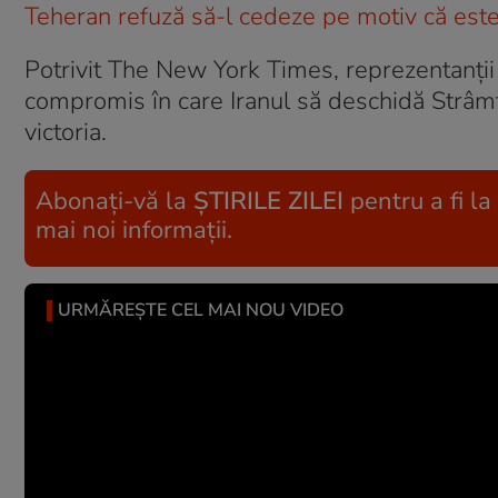
Teheran refuză să-l cedeze pe motiv că este 
Potrivit The New York Times, reprezentanții 
compromis în care Iranul să deschidă Strâm
victoria.
Abonați-vă la
ȘTIRILE ZILEI
pentru a fi la
mai noi informații.
URMĂREȘTE CEL MAI NOU VIDEO