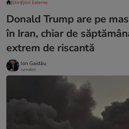
|
Ştiri
|
Știri Externe
Donald Trump are pe masă 
în Iran, chiar de săptămân
extrem de riscantă
Ion Gaidău
Jurnalist