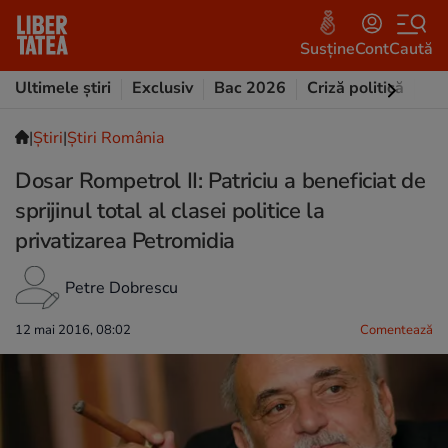
Susține
Cont
Caută
Ultimele știri
Exclusiv
Bac 2026
Criză politică
Opi
|
Ştiri
|
Știri România
Dosar Rompetrol II: Patriciu a beneficiat de
sprijinul total al clasei politice la
privatizarea Petromidia
Petre Dobrescu
12 mai 2016, 08:02
Comentează