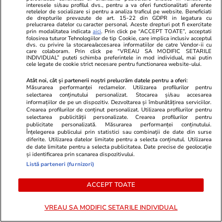
interesele si/sau profilul dvs., pentru a va oferi functionalitati aferente
este în creștere”
retrogradat 
retelelor de socializare si pentru a analiza traficul pe website. Beneficiati
Update
de drepturile prevazute de art. 15-22 din GDPR in legatura cu
prelucrarea datelor cu caracter personal. Aceste drepturi pot fi exercitate
prin modalitatea indicata
aici
. Prin click pe “ACCEPT TOATE”, acceptati
folosirea tuturor Tehnologiilor de tip Cookie, care implica inclusiv acceptul
dvs. cu privire la stocarea/accesarea informatiilor de catre Vendor-ii cu
PARTENERI
care colaboram. Prin click pe “VREAU SA MODIFIC SETARILE
INDIVIDUAL” puteti schimba preferintele in mod individual, mai putin
cele legate de cookie strict necesare pentru functionarea website-ului.
Atât noi, cât și partenerii noștri prelucrăm datele pentru a oferi:
Măsurarea performanței reclamelor. Utilizarea profilurilor pentru
selectarea conținutului personalizat. Stocarea și/sau accesarea
informațiilor de pe un dispozitiv. Dezvoltarea și îmbunătățirea serviciilor.
Crearea profilurilor de conținut personalizat. Utilizarea profilurilor pentru
selectarea publicității personalizate. Crearea profilurilor pentru
publicitate personalizată. Măsurarea performanței conținutului.
Înțelegerea publicului prin statistici sau combinații de date din surse
diferite. Utilizarea datelor limitate pentru a selecta conținutul. Utilizarea
de date limitate pentru a selecta publicitatea. Date precise de geolocație
și identificarea prin scanarea dispozitivului.
Listă parteneri (furnizori)
Elle.ro
Unica.ro
ACCEPT TOATE
De ce Ilona Brezoianu nu l-a
Mirabela Gră
alăptat pe fiul ei, Matei. Actrița a
surprinzătoar
VREAU SA MODIFIC SETARILE INDIVIDUAL
dezvăluit public adevăratul motiv:
flancată de 