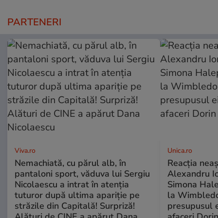
PARTENERI
Viva.ro
Unica.ro
Nemachiată, cu părul alb, în
Reacția neaș
pantaloni sport, văduva lui Sergiu
Alexandru Io
Nicolaescu a intrat în atenția
Simona Halep
tuturor după ultima apariție pe
la Wimbledo
străzile din Capitală! Surpriză!
presupusul e
Alături de CINE a apărut Dana
afaceri Dori