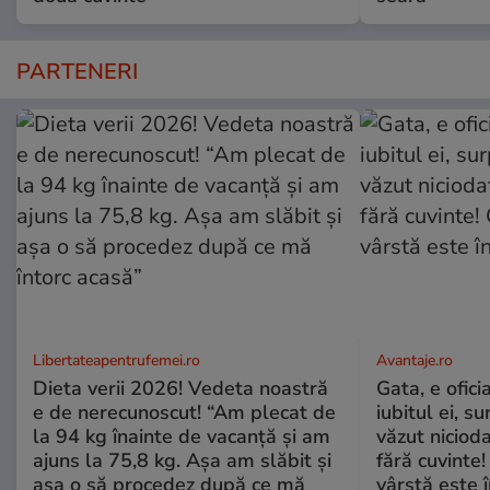
PARTENERI
Libertateapentrufemei.ro
Avantaje.ro
Dieta verii 2026! Vedeta noastră
Gata, e ofici
e de nerecunoscut! “Am plecat de
iubitul ei, s
la 94 kg înainte de vacanță și am
văzut nicioda
ajuns la 75,8 kg. Așa am slăbit și
fără cuvinte!
așa o să procedez după ce mă
vârstă este î