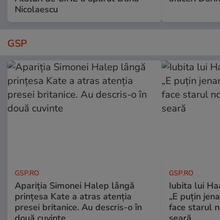
Nicolaescu
GSP
GSP.RO
GSP.RO
Apariția Simonei Halep lângă
Iubita lui Ha
prințesa Kate a atras atenția
„E puțin jen
presei britanice. Au descris-o în
face starul n
două cuvinte
seară