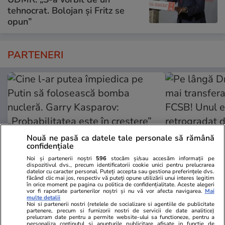
tehnocrat. Bolojan și Fritz se
opun”
PARTENERI
Nouă ne pasă ca datele tale personale să rămână
confidențiale
Noi și partenerii noștri
596
stocăm și/sau accesăm informații pe
dispozitivul dvs., precum identificatorii cookie unici pentru prelucrarea
datelor cu caracter personal. Puteți accepta sau gestiona preferințele dvs.
făcând clic mai jos, respectiv vă puteți opune utilizării unui interes legitim
în orice moment pe pagina cu politica de confidențialitate. Aceste alegeri
Adevarul.ro
Fanatik.ro
vor fi raportate partenerilor noștri și nu vă vor afecta navigarea.
Mai
multe detalii
Cine l-ar putea împiedica pe Putin
Pe lângă Dră
Noi si partenerii nostri (retelele de socializare si agentiile de publicitate
să folosească bomba nucleră.
mai transfera
partenere, precum si furnizorii nostri de servicii de date analitice)
prelucram date pentru a permite website-ului sa functioneze, pentru a
Garry Kasparov: „Probabilitatea
la FCSB! Unu
personaliza continutul si anunturile publicitare afisate in functie de