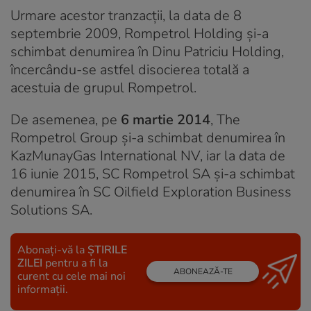
Urmare acestor tranzacții, la data de 8
septembrie 2009, Rompetrol Holding și-a
schimbat denumirea în Dinu Patriciu Holding,
încercându-se astfel disocierea totală a
acestuia de grupul Rompetrol.
De asemenea, pe
6 martie 2014
, The
Rompetrol Group și-a schimbat denumirea în
KazMunayGas International NV, iar la data de
16 iunie 2015, SC Rompetrol SA și-a schimbat
denumirea în SC Oilfield Exploration Business
Solutions SA.
Abonați-vă la
ȘTIRILE
ZILEI
pentru a fi la
ABONEAZĂ-TE
curent cu cele mai noi
informații.