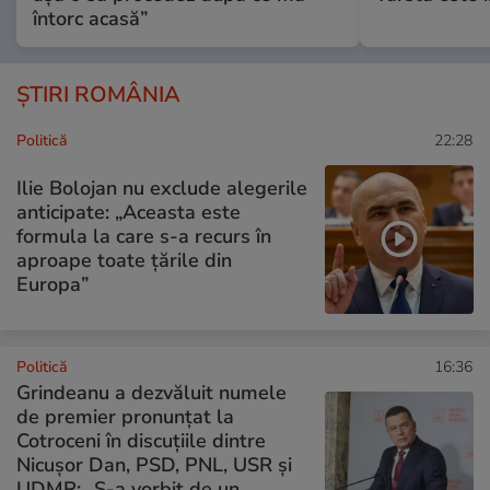
întorc acasă”
ȘTIRI ROMÂNIA
Politică
22:28
Ilie Bolojan nu exclude alegerile
anticipate: „Aceasta este
formula la care s-a recurs în
aproape toate ţările din
Europa”
Politică
16:36
Grindeanu a dezvăluit numele
de premier pronunțat la
Cotroceni în discuțiile dintre
Nicușor Dan, PSD, PNL, USR și
UDMR: „S-a vorbit de un