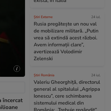
exista, în Italia
Știri Externe
24 iul.
Rusia pregătește un nou val
de mobilizare militară. „Putin
vrea să extindă acest război.
Avem informații clare”,
avertizează Volodimir
Zelenski
Știri România
24 iul.
Valeriu Gheorghiță, directorul
general al spitalului „Agrippa
Ionescu”, cere schimbarea
 încercat
sistemului medical din
milioane
România: „Trebuie regândit”