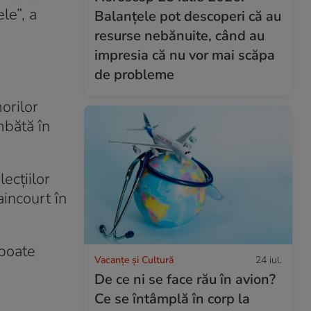
le”, a
Balanțele pot descoperi că au
resurse nebănuite, când au
impresia că nu vor mai scăpa
de probleme
orilor
mbătă în
lecţiilor
aincourt în
 poate
Vacanțe și Cultură
24 iul.
.
De ce ni se face rău în avion?
Ce se întâmplă în corp la