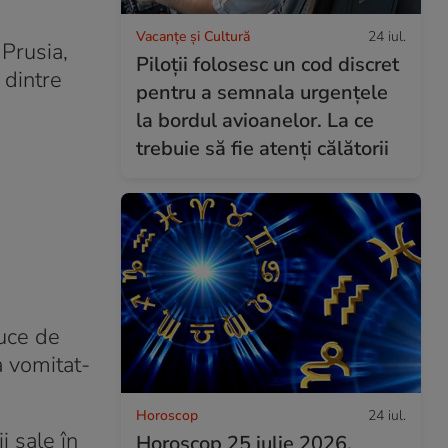
Vacanțe și Cultură
24 iul.
 Prusia,
Piloții folosesc un cod discret
 dintre
pentru a semnala urgențele
la bordul avioanelor. La ce
trebuie să fie atenți călătorii
uce de
a vomitat-
Horoscop
24 iul.
i sale în
Horoscop 25 iulie 2026.