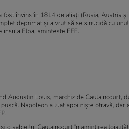
fost învins în 1814 de aliaţi (Rusia, Austria şi
plet deprimat şi a vrut să se sinucidă cu unul
pe insula Elba, aminteşte EFE.
nd Augustin Louis, marchiz de Caulaincourt, d
puşcă. Napoleon a luat apoi nişte otravă, dar 
FP.
i o sabie lui Caulaincourt în amintirea loialităţi