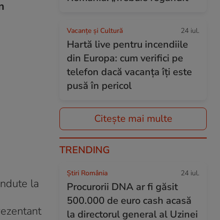
n
Vacanțe și Cultură
24 iul.
Hartă live pentru incendiile
din Europa: cum verifici pe
telefon dacă vacanța îți este
pusă în pericol
Citește mai multe
TRENDING
Știri România
24 iul.
ândute la
Procurorii DNA ar fi găsit
500.000 de euro cash acasă
rezentant
la directorul general al Uzinei