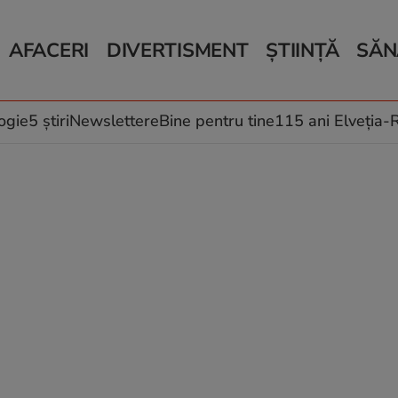
AFACERI
DIVERTISMENT
ȘTIINȚĂ
SĂN
Bani și Afaceri
Monden
Știri Știință
Știri 
Auto
Horoscop
Schimbări climati
Relații
Locuri de muncă
Muzică și Filme
Rețete
ogie
5 știri
Newslettere
Bine pentru tine
115 ani Elveția
Imobiliare.ro
Vacanțe și Cultură
Fructe
eJobs.ro
Îngriji