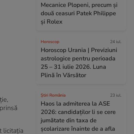
Mecanice Plopeni, precum și
două ceasuri Patek Philippe
și Rolex
Horoscop
24 iul.
Horoscop Urania | Previziuni
astrologice pentru perioada
25 – 31 iulie 2026. Luna
Plină în Vărsător
Știri România
23 iul.
ţie,
Haos la admiterea la ASE
uprinsă
2026: candidaților li se cere
jumătate din taxa de
școlarizare înainte de a afla
licitaţia