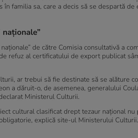
 în familia sa, care a decis să se despartă de e
 naţionale”
naţionale” de către Comisia consultativă a com
 de refuz al certificatului de export publicat sâ
turii, ar trebui să fie destinate să se alăture co
oleon a dăruit-o, de asemenea, generalului Coul
eclarat Ministerul Culturii.
ect cultural clasificat drept tezaur naţional nu
ligatorie, explică site-ul Ministerului Culturii