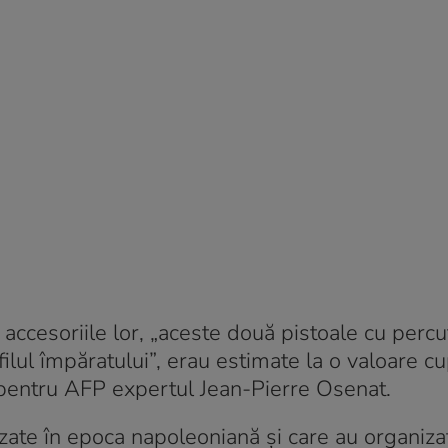
 accesoriile lor, „aceste două pistoale cu percu
filul împăratului”, erau estimate la o valoare c
t pentru AFP expertul Jean-Pierre Osenat.
izate în epoca napoleoniană şi care au organizat 