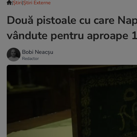
|
Ştiri
|
Știri Externe
Două pistoale cu care Nap
vândute pentru aproape 1
Bobi Neacșu
Redactor