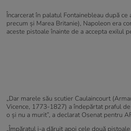
Încarcerat în palatul Fontainebleau după ce a 
precum şi Marea Britanie), Napoleon era com
aceste pistoale înainte de a accepta exilul 
„Dar marele său scutier Caulaincourt (Arma
Vicence, 1773-1827) a îndepărtat praful de 
o şi nu a murit”, a declarat Osenat pentru A
„Împăratul i-a dăruit apoi cele două pistoale ş