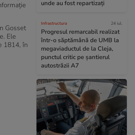
unde au fost repartizați
informaţie
Infrastructura
24 iul.
in Gosset
Progresul remarcabil realizat
e. Ele
într-o săptămână de UMB la
e 1814, în
megaviaductul de la Cleja,
punctul critic pe șantierul
autostrăzii A7