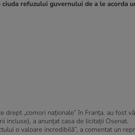
n ciuda refuzului guvernului de a le acorda u
e drept „comori naţionale” în Franţa, au fost v
i incluse), a anunţat casa de licitaţii Osenat.
ctului o valoare incredibilă”, a comentat un rep