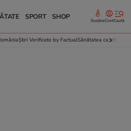
ĂTATE
SPORT
SHOP
Susține
Cont
Caută
Sănătate și Fitness
ce
 culinare
-România
Știri Verificate by Factual
Sănătatea ca stil de vi
 și legume
rea plantelor