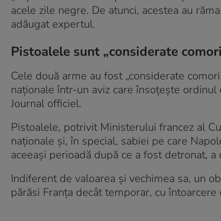
acele zile negre. De atunci, acestea au rămas
adăugat expertul.
Pistoalele sunt „considerate comori
Cele două arme au fost „considerate comori 
naţionale într-un aviz care însoţeşte ordinul
Journal officiel.
Pistoalele, potrivit Ministerului francez al Cul
naţionale şi, în special, sabiei pe care Nap
aceeaşi perioadă după ce a fost detronat, a d
Indiferent de valoarea şi vechimea sa, un obi
părăsi Franţa decât temporar, cu întoarcere ob