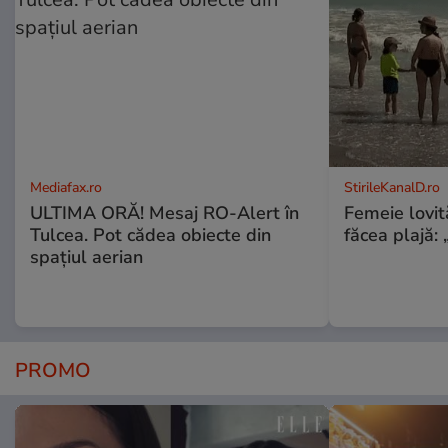
Mediafax.ro
StirileKanalD.ro
ULTIMA ORĂ! Mesaj RO-Alert în
Femeie lovit
Tulcea. Pot cădea obiecte din
făcea plajă: „
spațiul aerian
PROMO