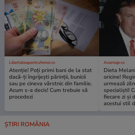
Libertateapentrufemei.ro
Avantaje.ro
Atenție! Poți primi bani de la stat
Dieta Melan
dacă-ți îngrijești părinții, bunicii
oricine! Regi
sau pe cineva vârstnic din familie.
urmează zilni
Acum s-a decis! Cum trebuie să
specialiști! 
procedezi
fiecare zi și 
acestui stil 
ȘTIRI ROMÂNIA