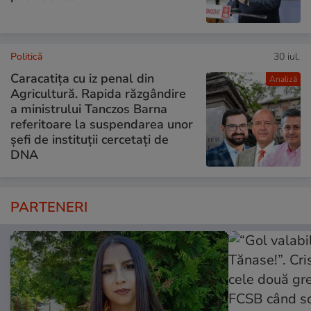
Politică
30 iul.
Caracatița cu iz penal din
Analiză
Agricultură. Rapida răzgândire
a ministrului Tanczos Barna
referitoare la suspendarea unor
șefi de instituții cercetați de
DNA
PARTENERI