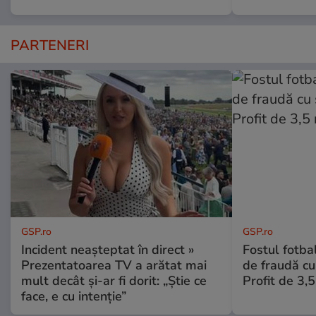
PARTENERI
GSP.ro
GSP.ro
Incident neașteptat în direct »
Fostul fotba
Prezentatoarea TV a arătat mai
de fraudă cu 
mult decât și-ar fi dorit: „Știe ce
Profit de 3,
face, e cu intenție”