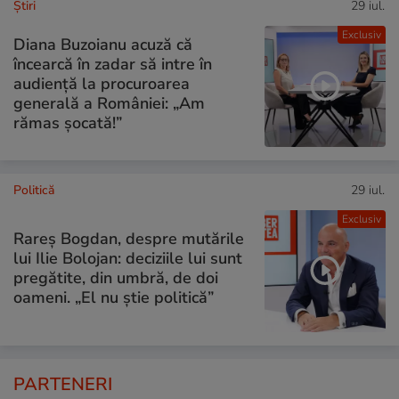
Ştiri
29 iul.
Exclusiv
Diana Buzoianu acuză că
încearcă în zadar să intre în
audiență la procuroarea
generală a României: „Am
rămas șocată!”
Politică
29 iul.
Exclusiv
Rareș Bogdan, despre mutările
lui Ilie Bolojan: deciziile lui sunt
pregătite, din umbră, de doi
oameni. „El nu știe politică”
PARTENERI