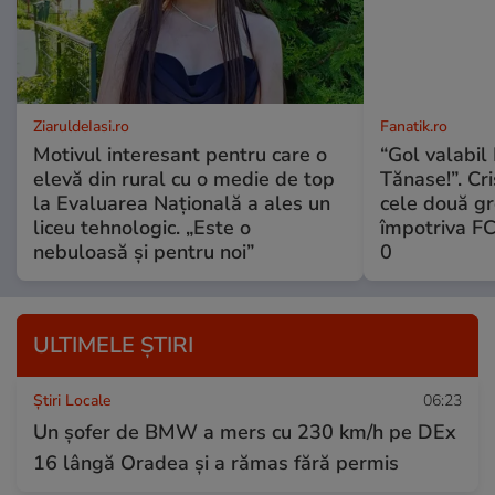
ZiaruldeIasi.ro
Fanatik.ro
Motivul interesant pentru care o
“Gol valabil 
elevă din rural cu o medie de top
Tănase!”. Cri
la Evaluarea Națională a ales un
cele două gr
liceu tehnologic. „Este o
împotriva FC
nebuloasă și pentru noi”
0
ULTIMELE ȘTIRI
Știri Locale
06:23
Un șofer de BMW a mers cu 230 km/h pe DEx
16 lângă Oradea și a rămas fără permis