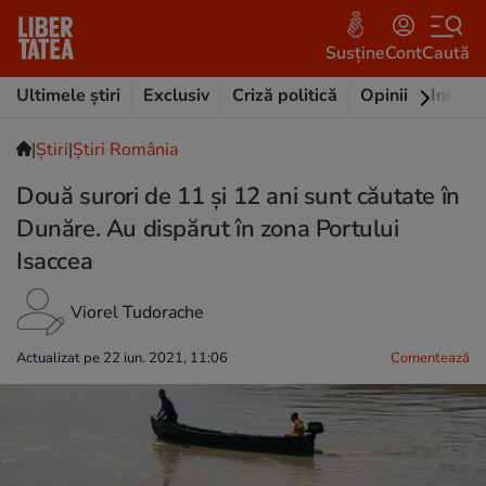
Susține
Cont
Caută
Ultimele știri
Exclusiv
Criză politică
Opinii
Intervi
|
Ştiri
|
Știri România
Două surori de 11 și 12 ani sunt căutate în
Dunăre. Au dispărut în zona Portului
Isaccea
Viorel Tudorache
Actualizat pe 22 iun. 2021, 11:06
Comentează