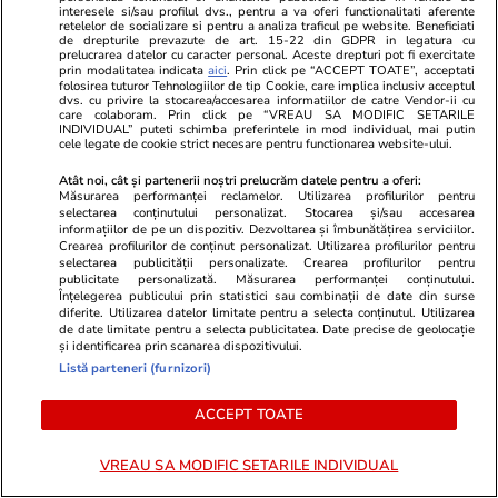
interesele si/sau profilul dvs., pentru a va oferi functionalitati aferente
retelelor de socializare si pentru a analiza traficul pe website. Beneficiati
Lifestyle
29 iul.
de drepturile prevazute de art. 15-22 din GDPR in legatura cu
prelucrarea datelor cu caracter personal. Aceste drepturi pot fi exercitate
prin modalitatea indicata
aici
. Prin click pe “ACCEPT TOATE”, acceptati
folosirea tuturor Tehnologiilor de tip Cookie, care implica inclusiv acceptul
De ce să nu arunci semințele de
dvs. cu privire la stocarea/accesarea informatiilor de catre Vendor-ii cu
care colaboram. Prin click pe “VREAU SA MODIFIC SETARILE
la pepenele roșu – ce beneficii
INDIVIDUAL” puteti schimba preferintele in mod individual, mai putin
cele legate de cookie strict necesare pentru functionarea website-ului.
au
Atât noi, cât și partenerii noștri prelucrăm datele pentru a oferi:
Măsurarea performanței reclamelor. Utilizarea profilurilor pentru
selectarea conținutului personalizat. Stocarea și/sau accesarea
informațiilor de pe un dispozitiv. Dezvoltarea și îmbunătățirea serviciilor.
Crearea profilurilor de conținut personalizat. Utilizarea profilurilor pentru
selectarea publicității personalizate. Crearea profilurilor pentru
Lifestyle
15 iul.
publicitate personalizată. Măsurarea performanței conținutului.
Înțelegerea publicului prin statistici sau combinații de date din surse
diferite. Utilizarea datelor limitate pentru a selecta conținutul. Utilizarea
de date limitate pentru a selecta publicitatea. Date precise de geolocație
și identificarea prin scanarea dispozitivului.
Ce este colostrul și la ce ajută
Listă parteneri (furnizori)
ACCEPT TOATE
VREAU SA MODIFIC SETARILE INDIVIDUAL
Lifestyle
08 iul.