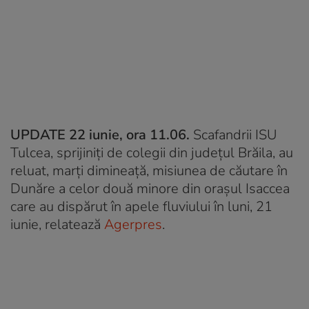
UPDATE 22 iunie, ora 11.06.
Scafandrii ISU
Tulcea, sprijiniţi de colegii din judeţul Brăila, au
reluat, marţi dimineaţă, misiunea de căutare în
Dunăre a celor două minore din oraşul Isaccea
care au dispărut în apele fluviului în luni, 21
iunie, relatează
Agerpres
.