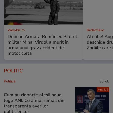
Wowbiz.ro
Redactia.ro
Doliu în Armata României. Pilotul
Atentie! Augu
militar Mihai Vîrdol a murit în
deschide dr
urma unui grav accident de
Zodiile care 
motocicletă
POLITIC
Politică
30 iul.
Analiză
Cum au ciopârțit aleșii noua
lege ANI. Ce a mai rămas din
transparența averilor
politicienilor