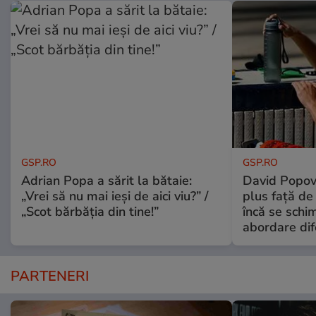
GSP.RO
GSP.RO
Adrian Popa a sărit la bătaie:
David Popovi
„Vrei să nu mai ieși de aici viu?” /
plus față de
„Scot bărbăția din tine!”
încă se schi
abordare dif
PARTENERI