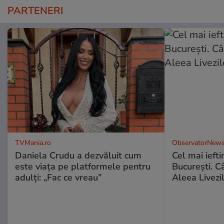
PARTENERI
TVMania.ro
ObservatorNews
Daniela Crudu a dezvăluit cum
Cel mai ieft
este viața pe platformele pentru
Bucureşti. C
adulți: „Fac ce vreau”
Aleea Livezil