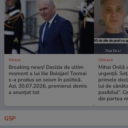
Viva.ro
Unica.ro
Breaking news! Decizia de ultim
Mihai Onilă 
moment a lui Ilie Bolojan! Tocmai
urgență. Soți
s-a produs un seism în politică.
primele decl
Azi, 30.07.2026, premierul demis
lui de sănăta
a anunțat tot
posibilul”. C
din partea m
GSP