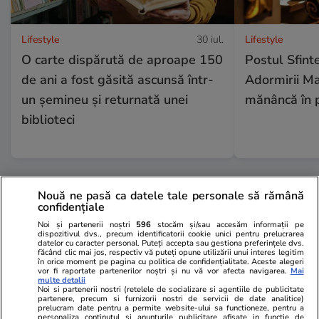
Lifestyle
30 iul.
Lifestyle
O carte dispărută de aproape 150
Postul Sfinte
de ani a fost găsită ascunsă într-
Adormirii Ma
un șemineu și returnată unei
mănâncă în 
biblioteci
Nouă ne pasă ca datele tale personale să rămână
Ştiri
29 iul.
confidențiale
Noi și partenerii noștri
596
stocăm și/sau accesăm informații pe
dispozitivul dvs., precum identificatorii cookie unici pentru prelucrarea
datelor cu caracter personal. Puteți accepta sau gestiona preferințele dvs.
Cum să-ți protejezi locuința de
făcând clic mai jos, respectiv vă puteți opune utilizării unui interes legitim
în orice moment pe pagina cu politica de confidențialitate. Aceste alegeri
incendiile de vegetație
vor fi raportate partenerilor noștri și nu vă vor afecta navigarea.
Mai
multe detalii
Noi si partenerii nostri (retelele de socializare si agentiile de publicitate
partenere, precum si furnizorii nostri de servicii de date analitice)
prelucram date pentru a permite website-ului sa functioneze, pentru a
personaliza continutul si anunturile publicitare afisate in functie de