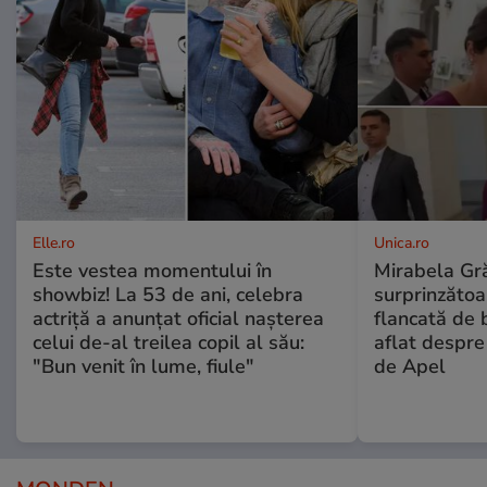
Elle.ro
Unica.ro
Este vestea momentului în
Mirabela Gră
showbiz! La 53 de ani, celebra
surprinzătoar
actriță a anunțat oficial nașterea
flancată de 
celui de-al treilea copil al său:
aflat despre
"Bun venit în lume, fiule"
de Apel