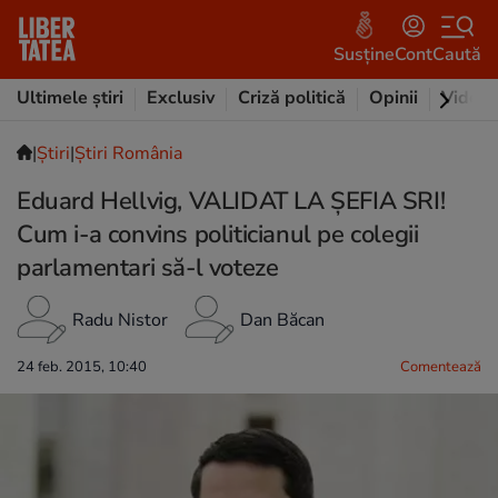
Susține
Cont
Caută
Ultimele știri
Exclusiv
Criză politică
Opinii
Video
|
Ştiri
|
Știri România
Eduard Hellvig, VALIDAT LA ȘEFIA SRI!
Cum i-a convins politicianul pe colegii
parlamentari să-l voteze
Radu Nistor
Dan Băcan
24 feb. 2015, 10:40
Comentează