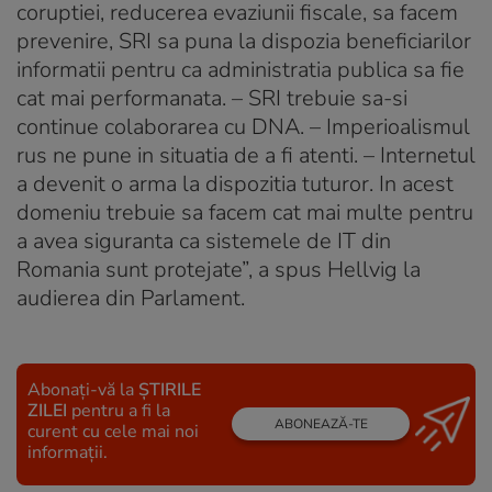
coruptiei, reducerea evaziunii fiscale, sa facem
prevenire, SRI sa puna la dispozia beneficiarilor
informatii pentru ca administratia publica sa fie
cat mai performanata. – SRI trebuie sa-si
continue colaborarea cu DNA. – Imperioalismul
rus ne pune in situatia de a fi atenti. – Internetul
a devenit o arma la dispozitia tuturor. In acest
domeniu trebuie sa facem cat mai multe pentru
a avea siguranta ca sistemele de IT din
Romania sunt protejate”, a spus Hellvig la
audierea din Parlament.
Abonați-vă la
ȘTIRILE
ZILEI
pentru a fi la
ABONEAZĂ-TE
curent cu cele mai noi
informații.