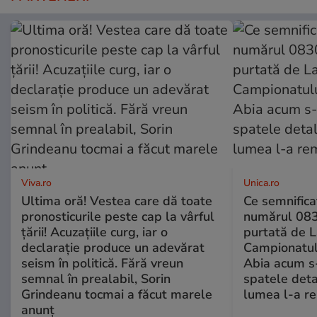
Viva.ro
Unica.ro
Ultima oră! Vestea care dă toate
Ce semnificaț
pronosticurile peste cap la vârful
numărul 083
țării! Acuzațiile curg, iar o
purtată de L
declarație produce un adevărat
Campionatul
seism în politică. Fără vreun
Abia acum s-
semnal în prealabil, Sorin
spatele deta
Grindeanu tocmai a făcut marele
lumea l-a r
anunț