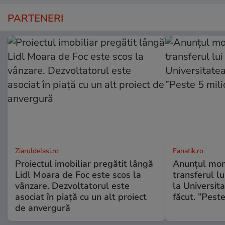
PARTENERI
ZiaruldeIasi.ro
Fanatik.ro
Proiectul imobiliar pregătit lângă
Anunțul mom
Lidl Moara de Foc este scos la
transferul l
vânzare. Dezvoltatorul este
la Universit
asociat în piață cu un alt proiect
făcut. ”Pest
de anvergură