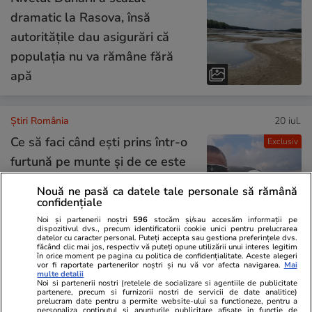
dramatic la Rasova, însă
autoritățile dau asigurări că
populația nu va rămâne fără
apă
Știri România
20 iul.
Ce să faci când ești prins într-o
Exclusiv
furtună pe munte și de ce este
Valea Jepilor o capcană
Nouă ne pasă ca datele tale personale să rămână
periculoasă pentru turiști: „Este
confidențiale
un semn să vă îndepărtați”
Noi și partenerii noștri
596
stocăm și/sau accesăm informații pe
dispozitivul dvs., precum identificatorii cookie unici pentru prelucrarea
datelor cu caracter personal. Puteți accepta sau gestiona preferințele dvs.
făcând clic mai jos, respectiv vă puteți opune utilizării unui interes legitim
în orice moment pe pagina cu politica de confidențialitate. Aceste alegeri
Opinii
20 iul.
vor fi raportate partenerilor noștri și nu vă vor afecta navigarea.
Mai
multe detalii
Noi si partenerii nostri (retelele de socializare si agentiile de publicitate
partenere, precum si furnizorii nostri de servicii de date analitice)
Regimul Dan + Bolojan +
prelucram date pentru a permite website-ului sa functioneze, pentru a
personaliza continutul si anunturile publicitare afisate in functie de