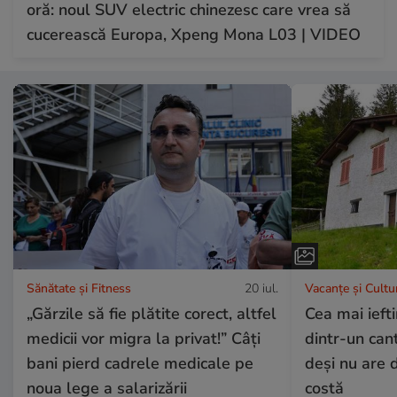
oră: noul SUV electric chinezesc care vrea să
cucerească Europa, Xpeng Mona L03 | VIDEO
Sănătate și Fitness
20 iul.
Vacanțe și Cultu
„Gărzile să fie plătite corect, altfel
Cea mai ieft
medicii vor migra la privat!” Câți
dintr-un can
bani pierd cadrele medicale pe
deși nu are d
noua lege a salarizării
costă