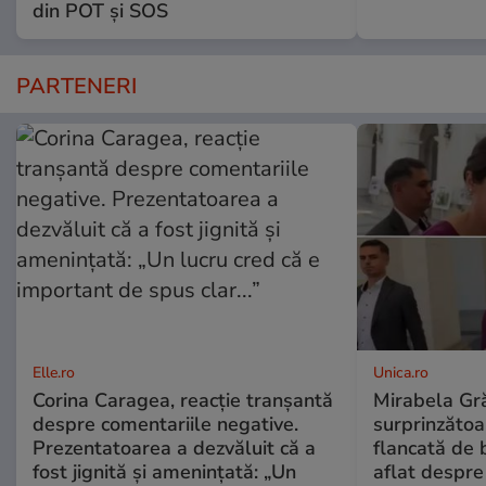
din POT și SOS
PARTENERI
Elle.ro
Unica.ro
Corina Caragea, reacție tranșantă
Mirabela Gră
despre comentariile negative.
surprinzătoar
Prezentatoarea a dezvăluit că a
flancată de 
fost jignită și amenințată: „Un
aflat despre