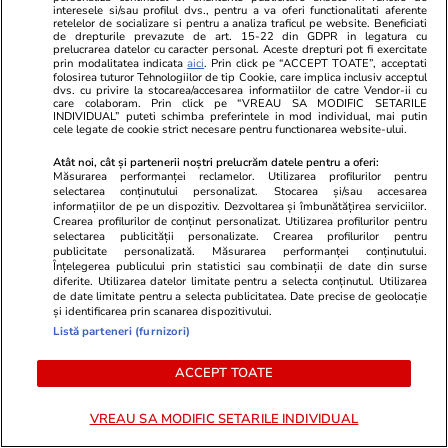
Grindeanu + Fritz, mai nociv
interesele si/sau profilul dvs., pentru a va oferi functionalitati aferente
retelelor de socializare si pentru a analiza traficul pe website. Beneficiati
pentru România decât regimul
de drepturile prevazute de art. 15-22 din GDPR in legatura cu
prelucrarea datelor cu caracter personal. Aceste drepturi pot fi exercitate
Iohannis + Ciolacu + Ciucă?
prin modalitatea indicata
aici
. Prin click pe “ACCEPT TOATE”, acceptati
folosirea tuturor Tehnologiilor de tip Cookie, care implica inclusiv acceptul
dvs. cu privire la stocarea/accesarea informatiilor de catre Vendor-ii cu
care colaboram. Prin click pe “VREAU SA MODIFIC SETARILE
INDIVIDUAL” puteti schimba preferintele in mod individual, mai putin
cele legate de cookie strict necesare pentru functionarea website-ului.
Opinii
20 iul.
Atât noi, cât și partenerii noștri prelucrăm datele pentru a oferi:
Măsurarea performanței reclamelor. Utilizarea profilurilor pentru
Fatalismul mioritic e o etapă
selectarea conținutului personalizat. Stocarea și/sau accesarea
informațiilor de pe un dispozitiv. Dezvoltarea și îmbunătățirea serviciilor.
sau un blestem? Câteva note
Crearea profilurilor de conținut personalizat. Utilizarea profilurilor pentru
despre presupusa psihologie a
selectarea publicității personalizate. Crearea profilurilor pentru
publicitate personalizată. Măsurarea performanței conținutului.
poporului român
Înțelegerea publicului prin statistici sau combinații de date din surse
diferite. Utilizarea datelor limitate pentru a selecta conținutul. Utilizarea
de date limitate pentru a selecta publicitatea. Date precise de geolocație
și identificarea prin scanarea dispozitivului.
Listă parteneri (furnizori)
Opinii
19 iul.
ACCEPT TOATE
Statul român are restanță: Cum
ne prăbușim competitivitatea și
VREAU SA MODIFIC SETARILE INDIVIDUAL
siguranța națională prin