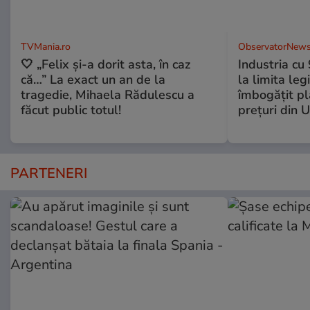
TVMania.ro
ObservatorNews
🤍 „Felix și-a dorit asta, în caz
Industria cu
că…” La exact un an de la
la limita leg
tragedie, Mihaela Rădulescu a
îmbogăţit pl
făcut public totul!
preţuri din 
PARTENERI