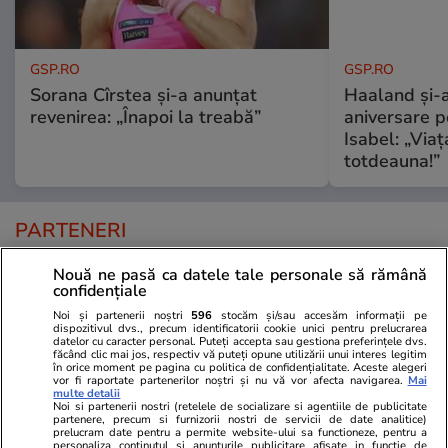
GSP.RO
GSP.RO
Sorana Cîrstea și-a anunțat
Haaland și-a
revenirea: „Înapoi la treabă”
aniversare pe
Isabel: „Via
totdeauna!”
PARTENERI
Nouă ne pasă ca datele tale personale să rămână
confidențiale
Noi și partenerii noștri
596
stocăm și/sau accesăm informații pe
dispozitivul dvs., precum identificatorii cookie unici pentru prelucrarea
datelor cu caracter personal. Puteți accepta sau gestiona preferințele dvs.
făcând clic mai jos, respectiv vă puteți opune utilizării unui interes legitim
în orice moment pe pagina cu politica de confidențialitate. Aceste alegeri
vor fi raportate partenerilor noștri și nu vă vor afecta navigarea.
Mai
multe detalii
Noi si partenerii nostri (retelele de socializare si agentiile de publicitate
partenere, precum si furnizorii nostri de servicii de date analitice)
prelucram date pentru a permite website-ului sa functioneze, pentru a
personaliza continutul si anunturile publicitare afisate in functie de