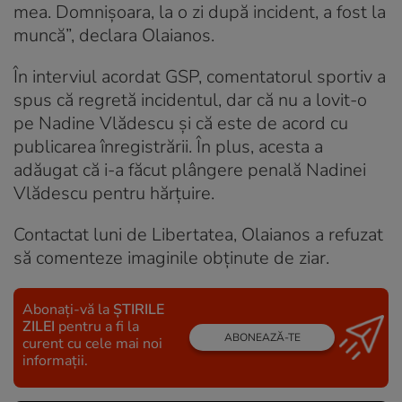
mea. Domnișoara, la o zi după incident, a fost la
muncă”, declara Olaianos.
În interviul acordat GSP, comentatorul sportiv a
spus că regretă incidentul, dar că nu a lovit-o
pe Nadine Vlădescu și că este de acord cu
publicarea înregistrării. În plus, acesta a
adăugat că i-a făcut plângere penală Nadinei
Vlădescu pentru hărțuire.
Contactat luni de Libertatea, Olaianos a refuzat
să comenteze imaginile obținute de ziar.
Abonați-vă la
ȘTIRILE
ZILEI
pentru a fi la
ABONEAZĂ-TE
curent cu cele mai noi
informații.