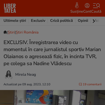
Susține
Cont
Caută
Ultimele știri
Exclusiv
Criză politică
Opinii
Video
|
Ştiri
|
Știri România
EXCLUSIV. Înregistrarea video cu
momentul în care jurnalistul sportiv Marian
Olaianos o agresează fizic, în incinta TVR,
pe colega sa Nadine Vlădescu
Mirela Neag
Actualizat pe 09 aug. 2023, 12:10
19 comentarii