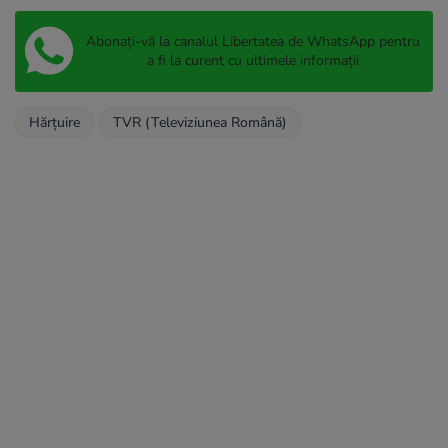
Abonați-vă la canalul Libertatea de WhatsApp pentru
a fi la curent cu ultimele informații
Hărţuire
TVR (Televiziunea Română)