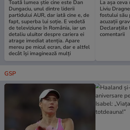
Toată lumea știe cine este Dan
La așa ceva 
Dungaciu, unul dintre liderii
Liviu Dragne
partidului AUR, dar iată cine e, de
fostului său 
fapt, superba lui soție. E vedetă
acuzații grav
de televiziune în România, iar un
Declarațiile 
detaliu uluitor despre cariera ei
comentarii
atrage imediat atenția. Apare
mereu pe micul ecran, dar e altfel
decât își imaginează mulți
GSP