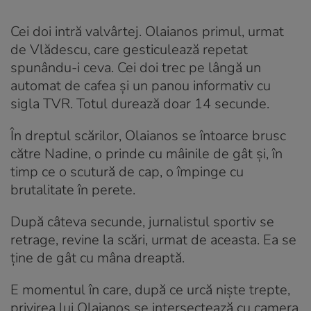
Cei doi intră valvârtej. Olaianos primul, urmat
de Vlădescu, care gesticulează repetat
spunându-i ceva. Cei doi trec pe lângă un
automat de cafea și un panou informativ cu
sigla TVR. Totul durează doar 14 secunde.
În dreptul scărilor, Olaianos se întoarce brusc
către Nadine, o prinde cu mâinile de gât și, în
timp ce o scutură de cap, o împinge cu
brutalitate în perete.
După câteva secunde, jurnalistul sportiv se
retrage, revine la scări, urmat de aceasta. Ea se
ține de gât cu mâna dreaptă.
E momentul în care, după ce urcă niște trepte,
privirea lui Olaianos se intersectează cu camera