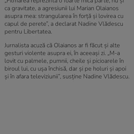
„Filmarea reprezintă o foarte mică parte, nu și
ca gravitate, a agresiunii lui Marian Olaianos
asupra mea: strangularea în forță și lovirea cu
capul de perete”, a declarat Nadine Vlădescu
pentru Libertatea.
Jurnalista acuză că Olaianos ar fi făcut și alte
gesturi violente asupra ei, în aceeași zi. „M-a
lovit cu palmele, pumnii, cheile și picioarele în
biroul lui, cu ușa închisă, dar și pe holuri și apoi
și în afara televiziunii”, susține Nadine Vlădescu.