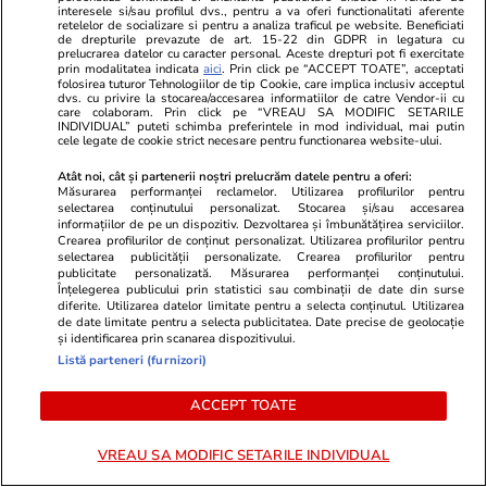
interesele si/sau profilul dvs., pentru a va oferi functionalitati aferente
retelelor de socializare si pentru a analiza traficul pe website. Beneficiati
de drepturile prevazute de art. 15-22 din GDPR in legatura cu
Libertateapentrufemei.ro
Avantaje.ro
prelucrarea datelor cu caracter personal. Aceste drepturi pot fi exercitate
prin modalitatea indicata
aici
. Prin click pe “ACCEPT TOATE”, acceptati
Felicitări, Filip! La ce liceu a intrat
Ea - 52, el 
folosirea tuturor Tehnologiilor de tip Cookie, care implica inclusiv acceptul
fiul genial al Luminiței Anghel și
s-au îndrăgos
dvs. cu privire la stocarea/accesarea informatiilor de catre Vendor-ii cu
care colaboram. Prin click pe “VREAU SA MODIFIC SETARILE
ce note a luat la Evaluarea
rezistat. La 
INDIVIDUAL” puteti schimba preferintele in mod individual, mai putin
cele legate de cookie strict necesare pentru functionarea website-ului.
Națională. Ce a povestit solista
despărțirea 
acum a stârnit un val de reacții
cum a răspu
Atât noi, cât și partenerii noștri prelucrăm datele pentru a oferi:
Măsurarea performanței reclamelor. Utilizarea profilurilor pentru
“Primul pe lista lui de…”
întrebare i
selectarea conținutului personalizat. Stocarea și/sau accesarea
informațiilor de pe un dispozitiv. Dezvoltarea și îmbunătățirea serviciilor.
Crearea profilurilor de conținut personalizat. Utilizarea profilurilor pentru
selectarea publicității personalizate. Crearea profilurilor pentru
ȘTIRI ROMÂNIA
publicitate personalizată. Măsurarea performanței conținutului.
Înțelegerea publicului prin statistici sau combinații de date din surse
diferite. Utilizarea datelor limitate pentru a selecta conținutul. Utilizarea
Știri România
23 iul.
de date limitate pentru a selecta publicitatea. Date precise de geolocație
și identificarea prin scanarea dispozitivului.
Ilie Bolojan, despre criza
Listă parteneri (furnizori)
posturilor din sănătate:
„Spitalele cu cheltuieli de
ACCEPT TOATE
personal peste media națională
trebuie depunctate când cer
VREAU SA MODIFIC SETARILE INDIVIDUAL
creșteri de personal”. A