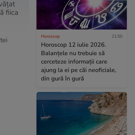
vățat
 fiica
Horoscop
21:50
tei
Horoscop 12 iulie 2026.
Balanțele nu trebuie să
cerceteze informații care
ajung la ei pe căi neoficiale,
din gură în gură