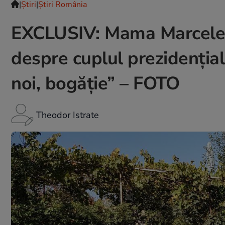
|
Ştiri
|
Știri România
EXCLUSIV: Mama Marcelei T
despre cuplul prezidențial
noi, bogăție” – FOTO
Theodor Istrate