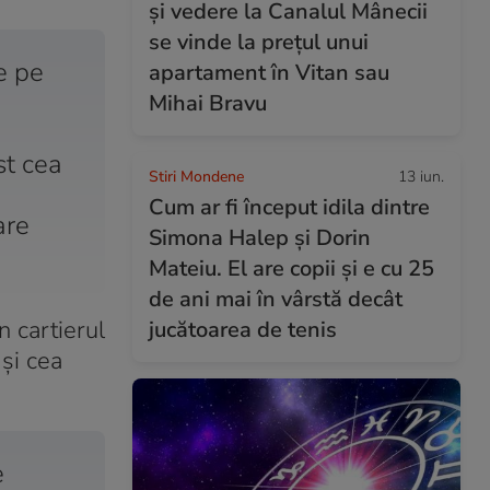
și vedere la Canalul Mânecii
se vinde la prețul unui
e pe
apartament în Vitan sau
Mihai Bravu
st cea
Stiri Mondene
13 iun.
Cum ar fi început idila dintre
are
Simona Halep și Dorin
Mateiu. El are copii și e cu 25
de ani mai în vârstă decât
n cartierul
jucătoarea de tenis
 și cea
e