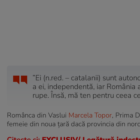
”Ei (n.red. – catalanii) sunt auto
a ei, independentă, iar România a
rupe. Însă, mă ten pentru ceea ce
Românca din Vaslui
Marcela Topor
, Prima D
femeie din noua țară dacă provincia din nord
Citește și:
EXCLUSIV/ Legătură indestr