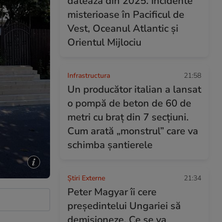
datează din 2025. Incidente
misterioase în Pacificul de
Vest, Oceanul Atlantic și
Orientul Mijlociu
Infrastructura
21:58
Un producător italian a lansat
o pompă de beton de 60 de
metri cu braț din 7 secțiuni.
Cum arată „monstrul” care va
schimba șantierele
Știri Externe
21:34
Peter Magyar îi cere
președintelui Ungariei să
demisioneze. Ce se va