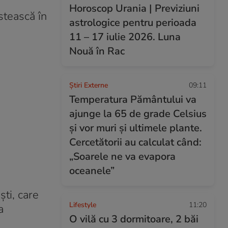
Horoscop Urania | Previziuni
stească în
astrologice pentru perioada
11 – 17 iulie 2026. Luna
Nouă în Rac
Știri Externe
09:11
Temperatura Pământului va
ajunge la 65 de grade Celsius
și vor muri și ultimele plante.
Cercetătorii au calculat când:
„Soarele ne va evapora
oceanele”
ti, care
Lifestyle
11:20
a
O vilă cu 3 dormitoare, 2 băi