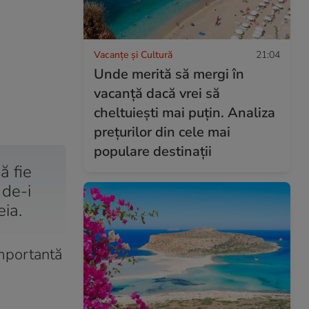
Vacanțe și Cultură
21:04
Unde merită să mergi în
vacanță dacă vrei să
cheltuiești mai puțin. Analiza
prețurilor din cele mai
populare destinații
ă fie
 de-i
eia.
importantă