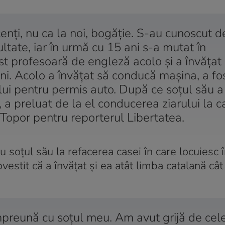
enți, nu ca la noi, bogăție. S-au cunoscut d
ltate, iar în urmă cu 15 ani s-a mutat în
st profesoară de engleză acolo și a învățat
ni. Acolo a învățat să conducă mașina, a fo
ui pentru permis auto. După ce soțul său a
 a preluat de la el conducerea ziarului la c
a Topor pentru reporterul Libertatea.
soțul său la refacerea casei în care locuiesc î
stit că a învățat și ea atât limba catalană cât
împreună cu soțul meu. Am avut grijă de cel