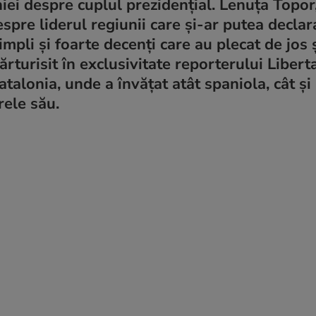
i despre cuplul prezidențial. Lenuța Topo
spre liderul regiunii care și-ar putea declar
pli și foarte decenți care au plecat de jos 
turisit în exclusivitate reporterului Libert
atalonia, unde a învățat atât spaniola, cât și
rele său.