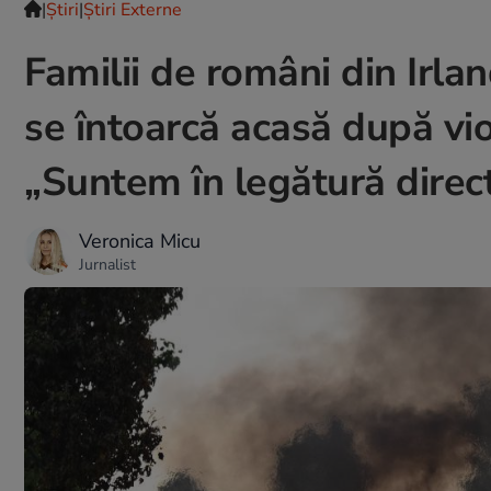
|
Ştiri
|
Știri Externe
Familii de români din Irl
se întoarcă acasă după vio
„Suntem în legătură direct
Veronica Micu
Jurnalist