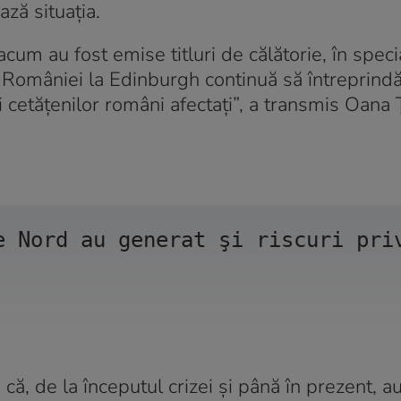
ază situația.
acum au fost emise titluri de călătorie, în spec
l României la Edinburgh continuă să întreprind
ii cetățenilor români afectați”, a transmis Oana 
e Nord au generat şi riscuri pri
ă, de la începutul crizei și până în prezent, au