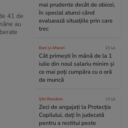
mai prudente decât de obicei,
în special atunci când
 de 41 de
evaluează situațiile prin care
omâne au
trec
iberate
Bani și Afaceri
13 iul.
Cât primești în mână de la 1
iulie din noul salariu minim și
ce mai poți cumpăra cu o oră
de muncă
Știri România
13 iul.
Zeci de angajați la Protecția
Copilului, dați în judecată
pentru a restitui peste