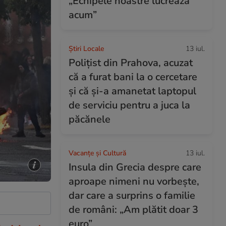
„Echipele noastre lucrează
acum”
Știri Locale
13 iul.
Polițist din Prahova, acuzat
că a furat bani la o cercetare
și că și-a amanetat laptopul
de serviciu pentru a juca la
păcănele
Vacanțe și Cultură
13 iul.
Insula din Grecia despre care
aproape nimeni nu vorbește,
dar care a surprins o familie
de români: „Am plătit doar 3
euro”