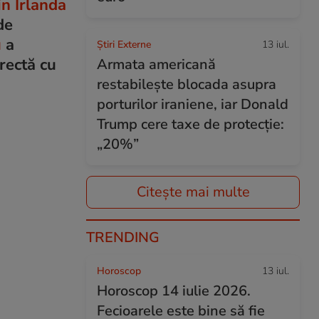
in Irlanda
de
u
a
Știri Externe
13 iul.
rectă cu
Armata americană
restabilește blocada asupra
porturilor iraniene, iar Donald
Trump cere taxe de protecție:
„20%”
Citește mai multe
TRENDING
Horoscop
13 iul.
Horoscop 14 iulie 2026.
Fecioarele este bine să fie