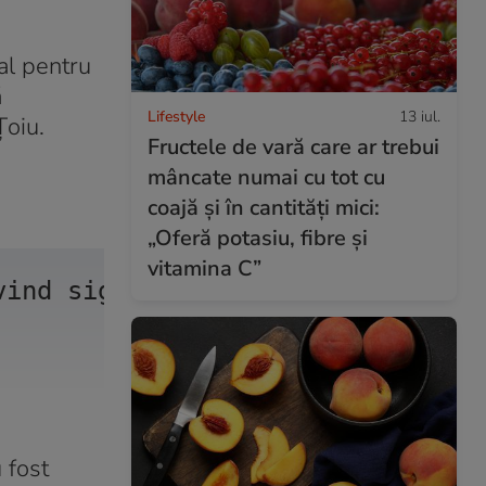
ial pentru
ă
Lifestyle
13 iul.
Țoiu.
Fructele de vară care ar trebui
mâncate numai cu tot cu
coajă și în cantități mici:
„Oferă potasiu, fibre și
vitamina C”
vind siguranța cetățenilor român
 fost