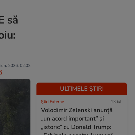
E să
oiu:
 iun. 2026, 02:02
ă
ULTIMELE ȘTIRI
Știri Externe
13 iul.
Volodimir Zelenski anunță
„un acord important” și
„istoric” cu Donald Trump: