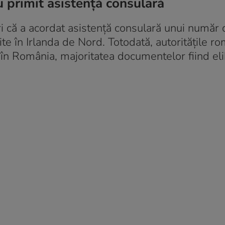
u primit asistență consulară
ri că a acordat asistență consulară unui număr
ite în Irlanda de Nord. Totodată, autoritățile r
a în România, majoritatea documentelor fiind el