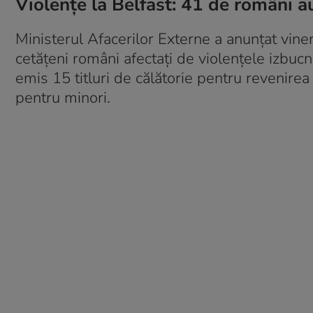
Violențe la Belfast: 41 de români a
Ministerul Afacerilor Externe a anunțat vine
cetățeni români afectați de violențele izbucn
emis 15 titluri de călătorie pentru revenire
pentru minori.