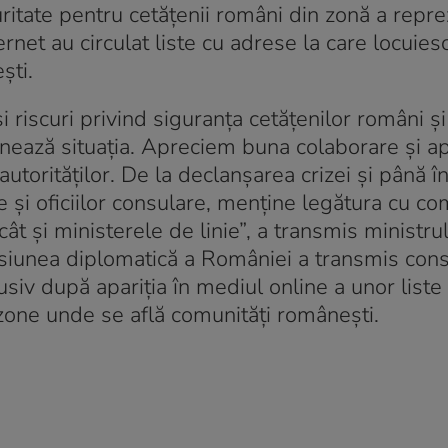
ritate pentru cetățenii români din zonă a repre
ternet au circulat liste cu adrese la care locuies
ști.
i riscuri privind siguranța cetățenilor români 
ionează situația. Apreciem buna colaborare și ap
utorităților. De la declanșarea crizei și până î
 și oficiilor consulare, menține legătura cu co
 cât și ministerele de linie”, a transmis ministru
isiunea diplomatică a României a transmis cons
clusiv după apariția în mediul online a unor list
n zone unde se află comunități românești.