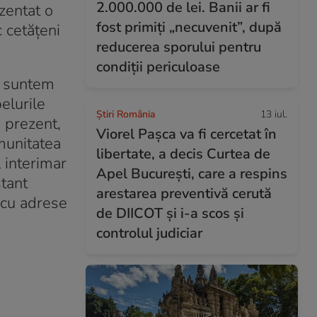
2.000.000 de lei. Banii ar fi
zentat o
fost primiți „necuvenit”, după
c cetățeni
reducerea sporului pentru
condiții periculoase
și suntem
elurile
Știri România
13 iul.
n prezent,
Viorel Pașca va fi cercetat în
munitatea
libertate, a decis Curtea de
l interimar
Apel București, care a respins
tant
arestarea preventivă cerută
e cu adrese
de DIICOT și i-a scos și
controlul judiciar