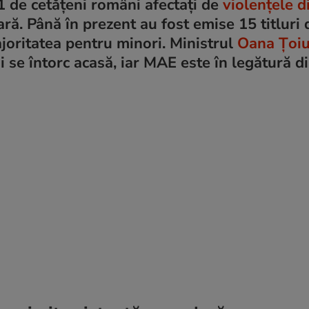
1 de cetățeni români afectați de
violențele d
ră. Până în prezent au fost emise 15 titluri 
joritatea pentru minori. Ministrul
Oana Țoi
i se întorc acasă, iar MAE este în legătură di