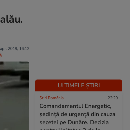
Zalău.
 apr. 2019, 16:12
ă
ULTIMELE ȘTIRI
Știri România
22:29
Comandamentul Energetic,
ședință de urgență din cauza
secetei pe Dunăre. Decizia