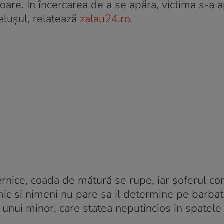
ioare. În încercarea de a se apăra, victima s-a a
elușul, relatează
zalau24.ro
.
rnice, coada de mătură se rupe, iar șoferul co
mic si nimeni nu pare sa il determine pe barbat
e unui minor, care statea neputincios in spatele