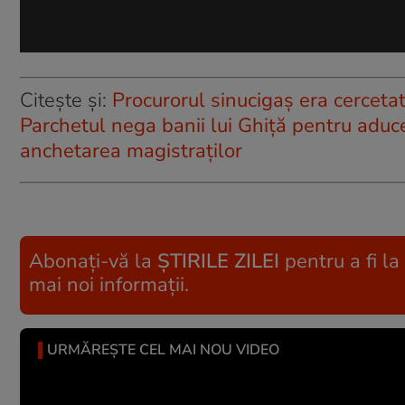
Citește și:
Procurorul sinucigaș era cerceta
Parchetul nega banii lui Ghiță pentru aduc
anchetarea magistraților
Abonați-vă la
ȘTIRILE ZILEI
pentru a fi la
mai noi informații.
URMĂREȘTE CEL MAI NOU VIDEO