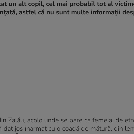
tat un alt copil, cel mai probabil tot al victi
nunțată, astfel că nu sunt multe informații de
din Zalău, acolo unde se pare ca femeia, de et
 fi dat jos înarmat cu o coadă de mătură, din lem