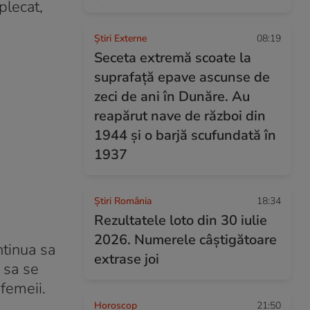
plecat,
Știri Externe
08:19
Seceta extremă scoate la
suprafață epave ascunse de
zeci de ani în Dunăre. Au
reapărut nave de război din
1944 și o barjă scufundată în
1937
Știri România
18:34
Rezultatele loto din 30 iulie
2026. Numerele câștigătoare
ntinua sa
extrase joi
 sa se
 femeii.
Horoscop
21:50