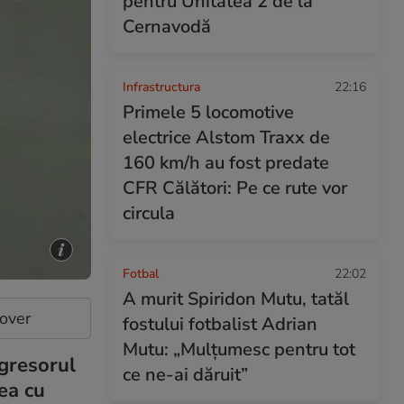
pentru Unitatea 2 de la
Cernavodă
Infrastructura
22:16
Primele 5 locomotive
electrice Alstom Traxx de
160 km/h au fost predate
CFR Călători: Pe ce rute vor
circula
Fotbal
22:02
A murit Spiridon Mutu, tatăl
cover
fostului fotbalist Adrian
Mutu: „Mulțumesc pentru tot
Agresorul
ce ne-ai dăruit”
ea cu