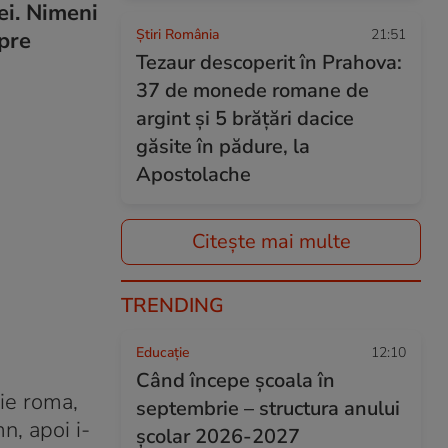
mei. Nimeni
Știri România
21:51
spre
Tezaur descoperit în Prahova:
37 de monede romane de
argint și 5 brățări dacice
găsite în pădure, la
Apostolache
Citește mai multe
TRENDING
Educație
12:10
Când începe şcoala în
nie roma,
septembrie – structura anului
n, apoi i-
şcolar 2026-2027