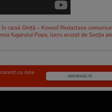
t în cazul Ghiță – Kovesi! Redactase comunicat
erea fugarului Popa, lucru acuzat de Secția p
 curent cu cele
ABONEAZĂ-TE