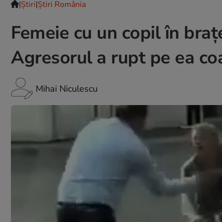
|
Ştiri
|
Știri România
Femeie cu un copil în brațe
Agresorul a rupt pe ea c
Mihai Niculescu