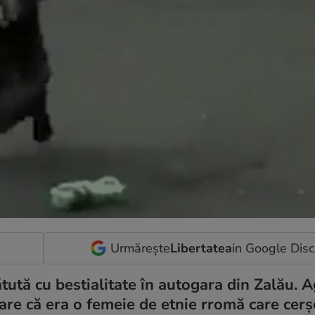
Urmărește
Libertatea
in Google Dis
ătută cu bestialitate în autogara din Zalău. 
pare că era o femeie de etnie rromă care cerș