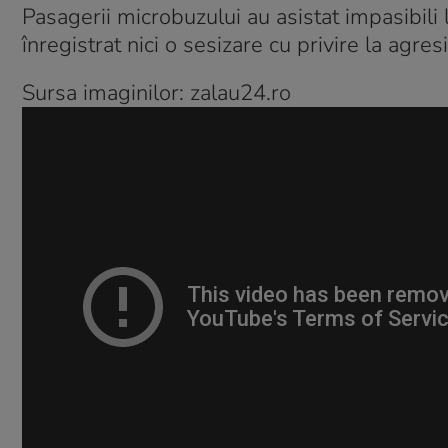
Pasagerii microbuzului au asistat impasibili l
înregistrat nici o sesizare cu privire la agres
Sursa imaginilor: zalau24.ro