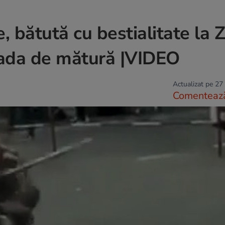
, bătută cu bestialitate la 
oada de mătură |VIDEO
Actualizat pe 27
Comenteaz