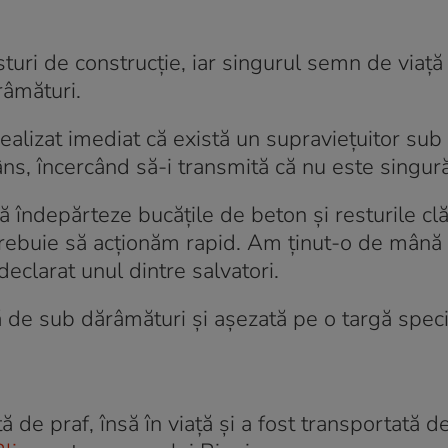
turi de construcție, iar singurul semn de viață
râmături.
ealizat imediat că există un supraviețuitor sub 
râns, încercând să-i transmită că nu este singură
 îndepărteze bucățile de beton și resturile clăd
rebuie să acționăm rapid. Am ținut-o de mână 
declarat unul dintre salvatori.
de sub dărâmături și așezată pe o targă speci
ă de praf, însă în viață și a fost transportată 