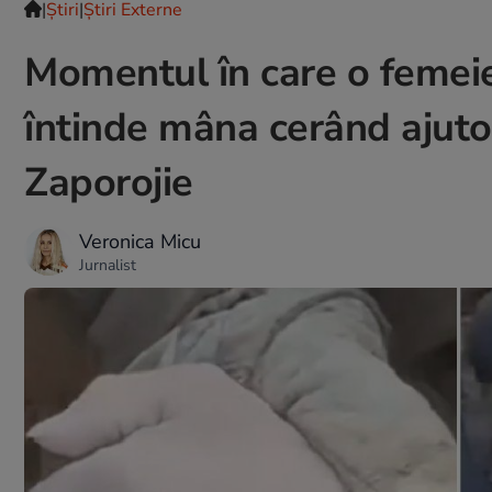
|
Ştiri
|
Știri Externe
Momentul în care o femeie
întinde mâna cerând ajut
Zaporojie
Veronica Micu
Jurnalist