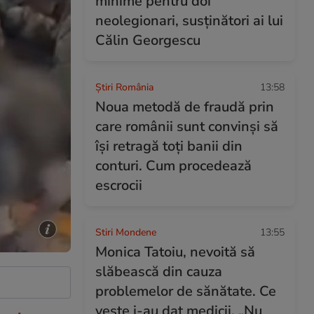
minime pentru doi
neolegionari, susținători ai lui
Călin Georgescu
Știri România
13:58
Noua metodă de fraudă prin
care românii sunt convinși să
își retragă toți banii din
conturi. Cum procedează
escrocii
Stiri Mondene
13:55
Monica Tatoiu, nevoită să
slăbească din cauza
problemelor de sănătate. Ce
veste i-au dat medicii. „Nu