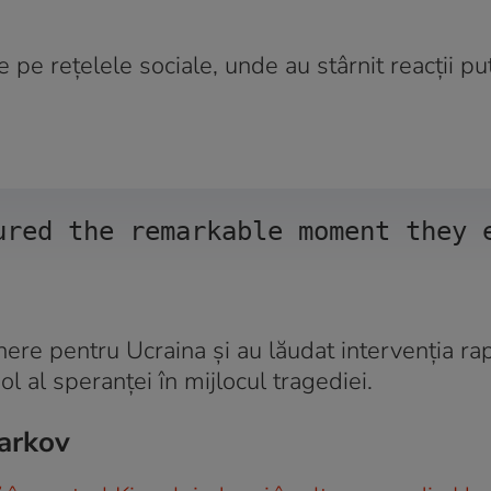
 pe rețelele sociale, unde au stârnit reacții pu
ured the remarkable moment they 
nere pentru Ucraina și au lăudat intervenția ra
 al speranței în mijlocul tragediei.
Harkov