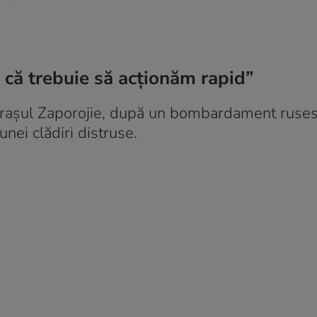
m că trebuie să acționăm rapid”
 orașul Zaporojie, după un bombardament ruses
nei clădiri distruse.