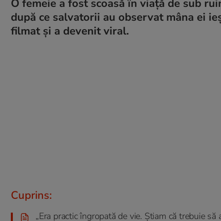
O femeie a fost scoasă în viață de sub rui
după ce salvatorii au observat mâna ei ie
filmat și a devenit viral.
Cuprins:
„Era practic îngropată de vie. Știam că trebuie să