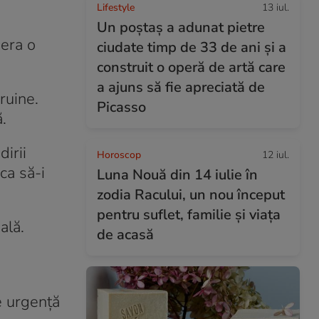
Lifestyle
13 iul.
Un poștaș a adunat pietre
 era o
ciudate timp de 33 de ani și a
construit o operă de artă care
a ajuns să fie apreciată de
ruine.
Picasso
.
irii
Horoscop
12 iul.
ca să-i
Luna Nouă din 14 iulie în
zodia Racului, un nou început
pentru suflet, familie și viața
ală.
de acasă
de urgență