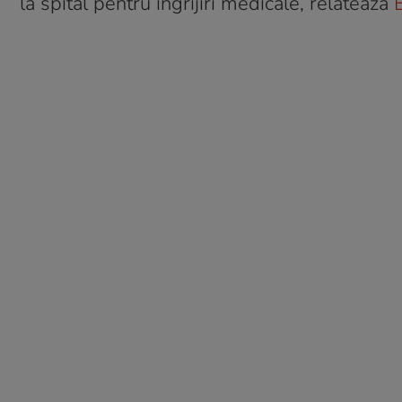
la spital pentru îngrijiri medicale, relatează
B