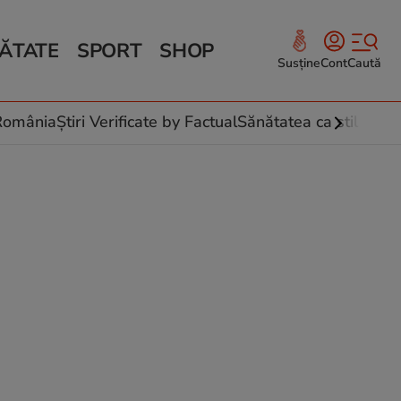
ĂTATE
SPORT
SHOP
Susține
Cont
Caută
Sănătate și Fitness
ce
 culinare
-România
Știri Verificate by Factual
Sănătatea ca stil de vi
 și legume
rea plantelor