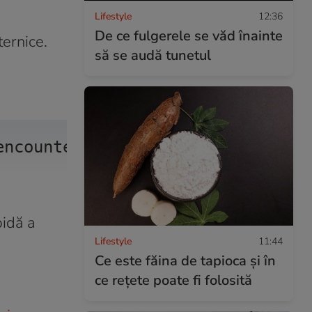
Lifestyle
12:36
De ce fulgerele se văd înainte
ternice.
să se audă tunetul
encountered a woman's hand, reac
pidă a
Lifestyle
11:44
Ce este făina de tapioca și în
ce rețete poate fi folosită