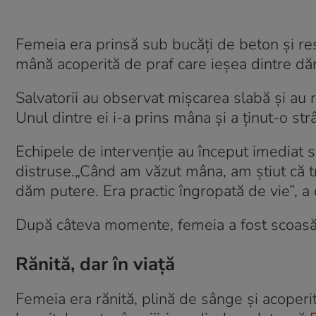
Femeia era prinsă sub bucăți de beton și res
mână acoperită de praf care ieșea dintre dă
Salvatorii au observat mișcarea slabă și au r
Unul dintre ei i-a prins mâna și a ținut-o st
Echipele de intervenție au început imediat să
distruse.„Când am văzut mâna, am știut că t
dăm putere. Era practic îngropată de vie”, a 
După câteva momente, femeia a fost scoasă 
Rănită, dar în viață
Femeia era rănită, plină de sânge și acoperit