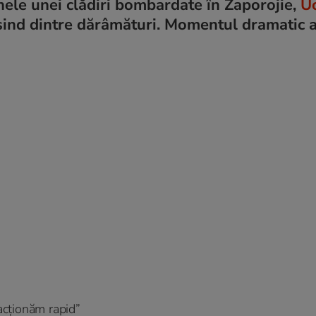
nele unei clădiri bombardate în Zaporojie,
U
șind dintre dărâmături. Momentul dramatic a
 acționăm rapid”