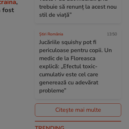
craina
,
trebuie să renunț la acest nou
 fost
stil de viață”
Știri România
13:50
Jucăriile squishy pot fi
periculoase pentru copii. Un
medic de la Floreasca
explică: „Efectul toxic-
cumulativ este cel care
generează cu adevărat
probleme”
Citește mai multe
TRENDING