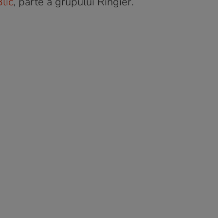
lic
, parte a grupului Ringier.