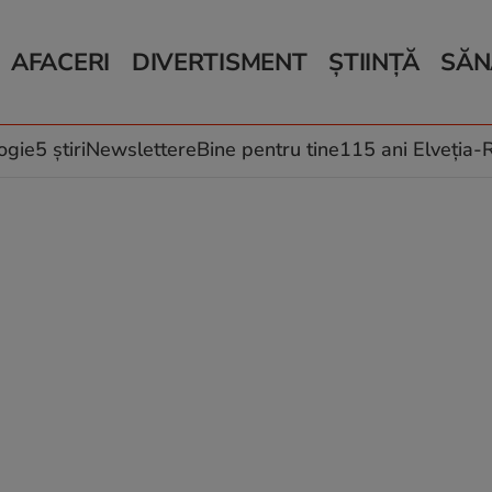
AFACERI
DIVERTISMENT
ȘTIINȚĂ
SĂN
Bani și Afaceri
Monden
Știri Știință
Știri 
Auto
Horoscop
Schimbări climati
Relații
Locuri de muncă
Muzică și Filme
Rețete
ogie
5 știri
Newslettere
Bine pentru tine
115 ani Elveția
Imobiliare.ro
Vacanțe și Cultură
Fructe
eJobs.ro
Îngriji