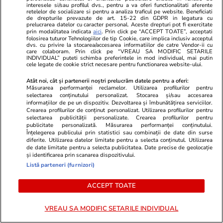
interesele si/sau profilul dvs., pentru a va oferi functionalitati aferente
retelelor de socializare si pentru a analiza traficul pe website. Beneficiati
de drepturile prevazute de art. 15-22 din GDPR in legatura cu
prelucrarea datelor cu caracter personal. Aceste drepturi pot fi exercitate
prin modalitatea indicata
aici
. Prin click pe “ACCEPT TOATE”, acceptati
folosirea tuturor Tehnologiilor de tip Cookie, care implica inclusiv acceptul
dvs. cu privire la stocarea/accesarea informatiilor de catre Vendor-ii cu
care colaboram. Prin click pe “VREAU SA MODIFIC SETARILE
INDIVIDUAL” puteti schimba preferintele in mod individual, mai putin
cele legate de cookie strict necesare pentru functionarea website-ului.
Atât noi, cât și partenerii noștri prelucrăm datele pentru a oferi:
Măsurarea performanței reclamelor. Utilizarea profilurilor pentru
selectarea conținutului personalizat. Stocarea și/sau accesarea
informațiilor de pe un dispozitiv. Dezvoltarea și îmbunătățirea serviciilor.
Crearea profilurilor de conținut personalizat. Utilizarea profilurilor pentru
selectarea publicității personalizate. Crearea profilurilor pentru
publicitate personalizată. Măsurarea performanței conținutului.
ZiaruldeIasi.ro
Fanatik.ro
Înțelegerea publicului prin statistici sau combinații de date din surse
Proiectul imobiliar pregătit lângă
Giovanni Bec
diferite. Utilizarea datelor limitate pentru a selecta conținutul. Utilizarea
de date limitate pentru a selecta publicitatea. Date precise de geolocație
Lidl Moara de Foc este scos la
lui Andrei Bo
și identificarea prin scanarea dispozitivului.
vânzare. Dezvoltatorul este
Corumspor: „
Listă parteneri (furnizori)
asociat în piață cu un alt proiect
asta”. Ce sal
de anvergură
ACCEPT TOATE
VREAU SA MODIFIC SETARILE INDIVIDUAL