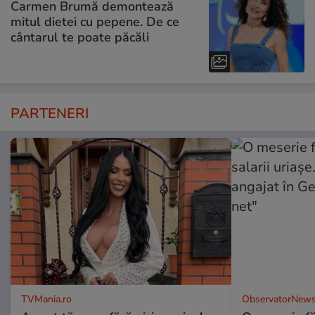
Carmen Brumă demontează
mitul dietei cu pepene. De ce
cântarul te poate păcăli
PARTENERI
TVMania.ro
ObservatorNews