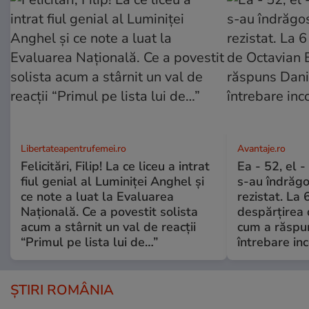
Libertateapentrufemei.ro
Avantaje.ro
Felicitări, Filip! La ce liceu a intrat
Ea - 52, el 
fiul genial al Luminiței Anghel și
s-au îndrăgos
ce note a luat la Evaluarea
rezistat. La 
Națională. Ce a povestit solista
despărțirea 
acum a stârnit un val de reacții
cum a răspu
“Primul pe lista lui de…”
întrebare i
ȘTIRI ROMÂNIA