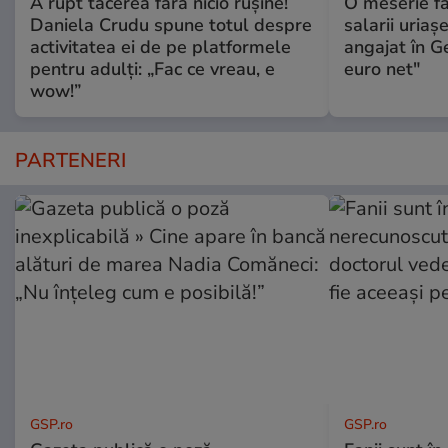
A rupt tăcerea fără nicio rușine!
O meserie fă
Daniela Crudu spune totul despre
salarii uriaş
activitatea ei de pe platformele
angajat în G
pentru adulți: „Fac ce vreau, e
euro net"
wow!”
PARTENERI
GSP.ro
GSP.ro