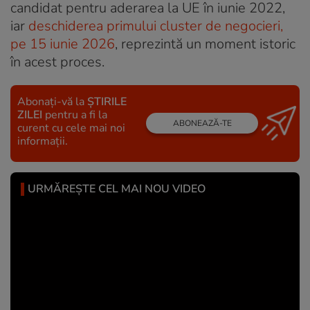
candidat pentru aderarea la UE în iunie 2022,
iar
deschiderea primului cluster de negocieri,
pe 15 iunie 2026
, reprezintă un moment istoric
în acest proces.
Abonați-vă la
ȘTIRILE
ZILEI
pentru a fi la
ABONEAZĂ-TE
curent cu cele mai noi
informații.
URMĂREȘTE CEL MAI NOU VIDEO