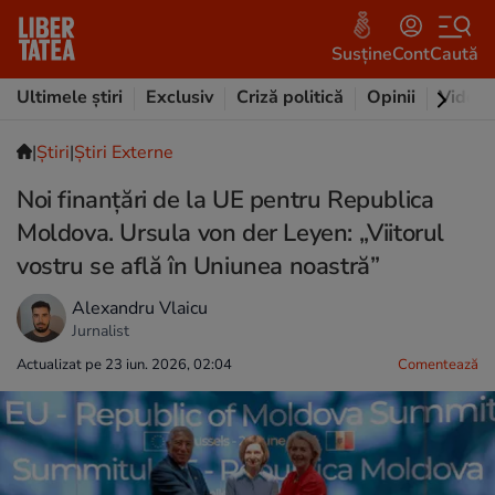
Susține
Cont
Caută
Ultimele știri
Exclusiv
Criză politică
Opinii
Video
|
Ştiri
|
Știri Externe
Noi finanțări de la UE pentru Republica
Moldova. Ursula von der Leyen: „Viitorul
vostru se află în Uniunea noastră”
Alexandru Vlaicu
Jurnalist
Actualizat pe 23 iun. 2026, 02:04
Comentează