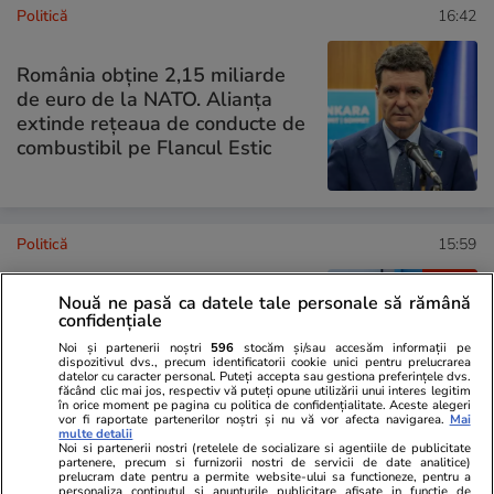
Politică
16:42
România obține 2,15 miliarde
de euro de la NATO. Alianța
extinde rețeaua de conducte de
combustibil pe Flancul Estic
Politică
15:59
Interviu
Avertismentele lui Victor
Nouă ne pasă ca datele tale personale să rămână
Negrescu privind colaborarea cu
confidențiale
AUR: E un partid extremist. Nu
Noi și partenerii noștri
596
stocăm și/sau accesăm informații pe
va pierde din sprijinul popular
dispozitivul dvs., precum identificatorii cookie unici pentru prelucrarea
datelor cu caracter personal. Puteți accepta sau gestiona preferințele dvs.
dacă intră la guvernare
făcând clic mai jos, respectiv vă puteți opune utilizării unui interes legitim
în orice moment pe pagina cu politica de confidențialitate. Aceste alegeri
vor fi raportate partenerilor noștri și nu vă vor afecta navigarea.
Mai
multe detalii
Noi si partenerii nostri (retelele de socializare si agentiile de publicitate
partenere, precum si furnizorii nostri de servicii de date analitice)
prelucram date pentru a permite website-ului sa functioneze, pentru a
PARTENERI
personaliza continutul si anunturile publicitare afisate in functie de