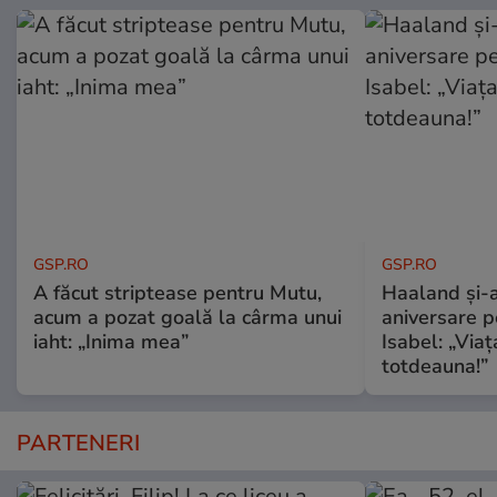
GSP.RO
GSP.RO
A făcut striptease pentru Mutu,
Haaland și-a
acum a pozat goală la cârma unui
aniversare pe
iaht: „Inima mea”
Isabel: „Via
totdeauna!”
PARTENERI