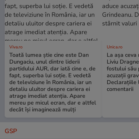
Viva.ro
Unica.ro
Toată lumea știe cine este Dan
La așa ceva 
Dungaciu, unul dintre liderii
Liviu Dragne
partidului AUR, dar iată cine e, de
fostului său 
fapt, superba lui soție. E vedetă
acuzații grav
de televiziune în România, iar un
Declarațiile 
detaliu uluitor despre cariera ei
comentarii
atrage imediat atenția. Apare
mereu pe micul ecran, dar e altfel
decât își imaginează mulți
GSP