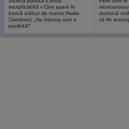
Gazeta publică o poză
Fanii sunt în 
inexplicabilă » Cine apare în
nerecunoscut
bancă alături de marea Nadia
doctorul ved
Comăneci: „Nu înțeleg cum e
să fie aceea
posibilă!”