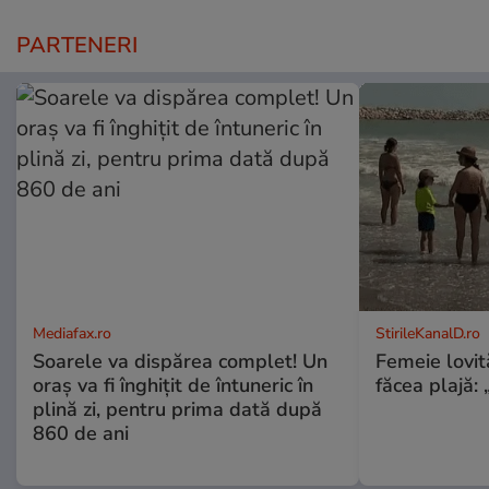
PARTENERI
Mediafax.ro
StirileKanalD.ro
Soarele va dispărea complet! Un
Femeie lovit
oraș va fi înghițit de întuneric în
făcea plajă: „
plină zi, pentru prima dată după
860 de ani