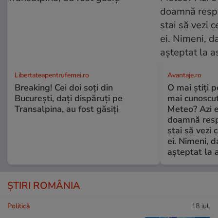
Libertateapentrufemei.ro
Avantaje.ro
Breaking! Cei doi soți din
O mai știți 
București, dați dispăruți pe
mai cunoscu
Transalpina, au fost găsiți
Meteo? Azi e
doamnă respe
stai să vezi 
ei. Nimeni, d
așteptat la 
ȘTIRI ROMÂNIA
Politică
18 iul.