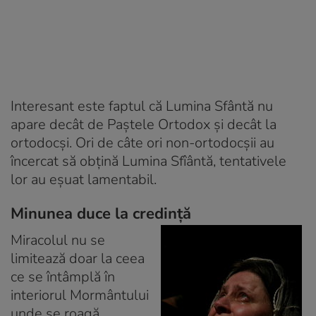
Interesant este faptul că Lumina Sfântă nu
apare decât de Paştele Ortodox şi decât la
ortodocşi. Ori de câte ori non-ortodocşii au
încercat să obţină Lumina Sfîântă, tentativele
lor au eşuat lamentabil.
Minunea duce la credinţă
Miracolul nu se
limitează doar la ceea
ce se întâmplă în
interiorul Mormântului
unde se roagă