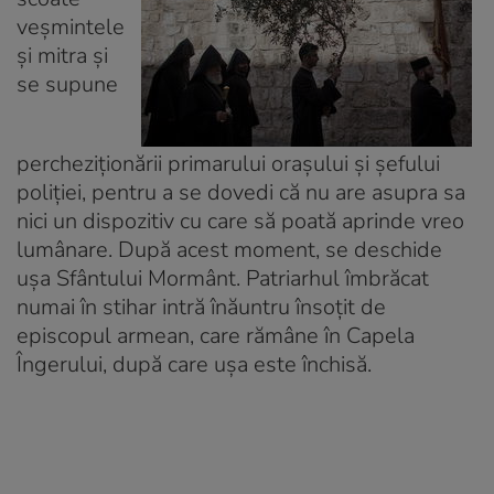
veşmintele
şi mitra şi
se supune
percheziţionării primarului oraşului şi şefului
poliţiei, pentru a se dovedi că nu are asupra sa
nici un dispozitiv cu care să poată aprinde vreo
lumânare. După acest moment, se deschide
uşa Sfântului Mormânt. Patriarhul îmbrăcat
numai în stihar intră înăuntru însoţit de
episcopul armean, care rămâne în Capela
Îngerului, după care uşa este închisă.