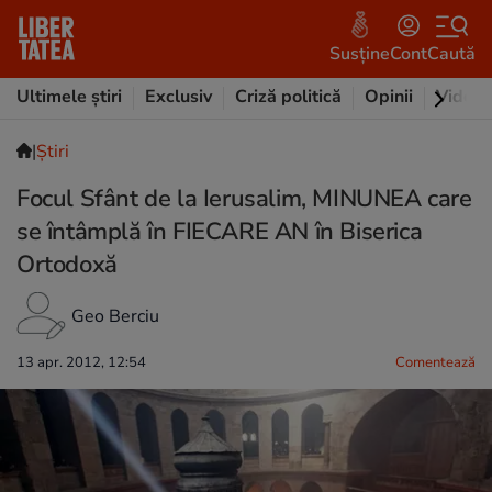
Susține
Cont
Caută
Ultimele știri
Exclusiv
Criză politică
Opinii
Video
|
Ştiri
Focul Sfânt de la Ierusalim, MINUNEA care
se întâmplă în FIECARE AN în Biserica
Ortodoxă
Geo Berciu
13 apr. 2012, 12:54
Comentează