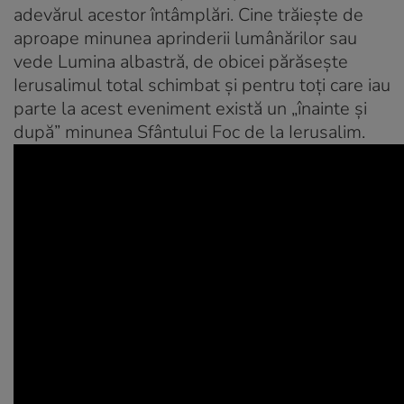
adevărul acestor întâmplări. Cine trăieşte de
aproape minunea aprinderii lumânărilor sau
vede Lumina albastră, de obicei părăseşte
Ierusalimul total schimbat şi pentru toţi care iau
parte la acest eveniment există un „înainte şi
după” minunea Sfântului Foc de la Ierusalim.