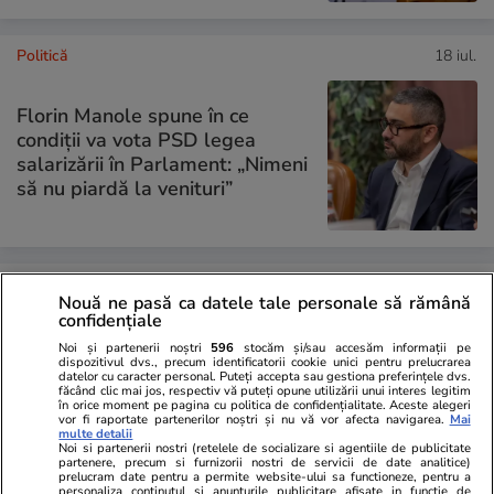
Politică
18 iul.
Florin Manole spune în ce
condiții va vota PSD legea
salarizării în Parlament: „Nimeni
să nu piardă la venituri”
PARTENERI
Nouă ne pasă ca datele tale personale să rămână
confidențiale
Noi și partenerii noștri
596
stocăm și/sau accesăm informații pe
dispozitivul dvs., precum identificatorii cookie unici pentru prelucrarea
datelor cu caracter personal. Puteți accepta sau gestiona preferințele dvs.
făcând clic mai jos, respectiv vă puteți opune utilizării unui interes legitim
în orice moment pe pagina cu politica de confidențialitate. Aceste alegeri
vor fi raportate partenerilor noștri și nu vă vor afecta navigarea.
Mai
multe detalii
Noi si partenerii nostri (retelele de socializare si agentiile de publicitate
partenere, precum si furnizorii nostri de servicii de date analitice)
prelucram date pentru a permite website-ului sa functioneze, pentru a
personaliza continutul si anunturile publicitare afisate in functie de