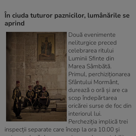
În ciuda tuturor paznicilor, lumânările se
aprind
Două evenimente
neliturgice preced
celebrarea ritului
Luminii Sfinte din
Marea Sâmbătă.
Primul, perchiziţionarea
Sfântului Mormânt,
durează o oră şi are ca
scop îndepărtarea
oricărei surse de foc din
interiorul lui.
Percheziţia implică trei
inspecţii separate care încep la ora 10.00 şi