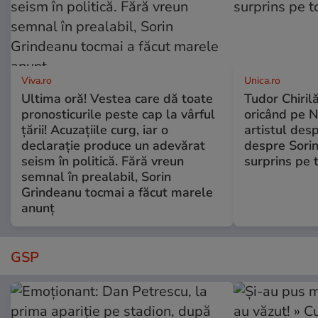
Viva.ro
Unica.ro
Ultima oră! Vestea care dă toate
Tudor Chiril
pronosticurile peste cap la vârful
oricând pe N
țării! Acuzațiile curg, iar o
artistul desp
declarație produce un adevărat
despre Sorin
seism în politică. Fără vreun
surprins pe 
semnal în prealabil, Sorin
Grindeanu tocmai a făcut marele
anunț
GSP