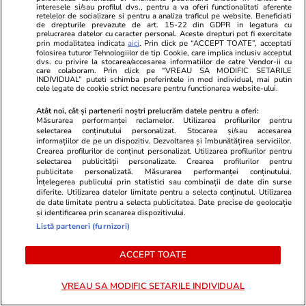
interesele si/sau profilul dvs., pentru a va oferi functionalitati aferente
retelelor de socializare si pentru a analiza traficul pe website. Beneficiati
de drepturile prevazute de art. 15-22 din GDPR in legatura cu
prelucrarea datelor cu caracter personal. Aceste drepturi pot fi exercitate
prin modalitatea indicata
aici
. Prin click pe “ACCEPT TOATE”, acceptati
folosirea tuturor Tehnologiilor de tip Cookie, care implica inclusiv acceptul
ZiaruldeIasi.ro
Fanatik.ro
dvs. cu privire la stocarea/accesarea informatiilor de catre Vendor-ii cu
care colaboram. Prin click pe “VREAU SA MODIFIC SETARILE
Proiectul imobiliar pregătit lângă
Ce mesaj le-
INDIVIDUAL” puteti schimba preferintele in mod individual, mai putin
Lidl Moara de Foc este scos la
Leo Messi și 
cele legate de cookie strict necesare pentru functionarea website-ului.
vânzare. Dezvoltatorul este
finala Cupei
Atât noi, cât și partenerii noștri prelucrăm datele pentru a oferi:
asociat în piață cu un alt proiect
alături o fe
Măsurarea performanței reclamelor. Utilizarea profilurilor pentru
selectarea conținutului personalizat. Stocarea și/sau accesarea
de anvergură
Antonela…”
informațiilor de pe un dispozitiv. Dezvoltarea și îmbunătățirea serviciilor.
Crearea profilurilor de conținut personalizat. Utilizarea profilurilor pentru
selectarea publicității personalizate. Crearea profilurilor pentru
publicitate personalizată. Măsurarea performanței conținutului.
Înțelegerea publicului prin statistici sau combinații de date din surse
ULTIMELE ȘTIRI
diferite. Utilizarea datelor limitate pentru a selecta conținutul. Utilizarea
de date limitate pentru a selecta publicitatea. Date precise de geolocație
și identificarea prin scanarea dispozitivului.
Auto
12:43
Listă parteneri (furnizori)
Un Mercedes 560SE clasic, testat la maximum
ACCEPT TOATE
pe Autobahn: cât de rapid mai este modelul
de colecție
VREAU SA MODIFIC SETARILE INDIVIDUAL