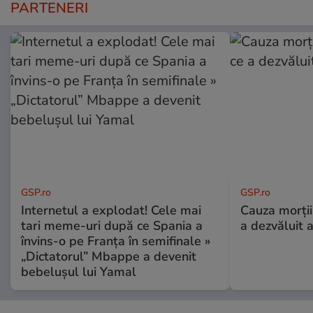
PARTENERI
GSP.ro
GSP.ro
Internetul a explodat! Cele mai
Cauza morții
tari meme-uri după ce Spania a
a dezvăluit 
învins-o pe Franța în semifinale »
„Dictatorul” Mbappe a devenit
bebelușul lui Yamal