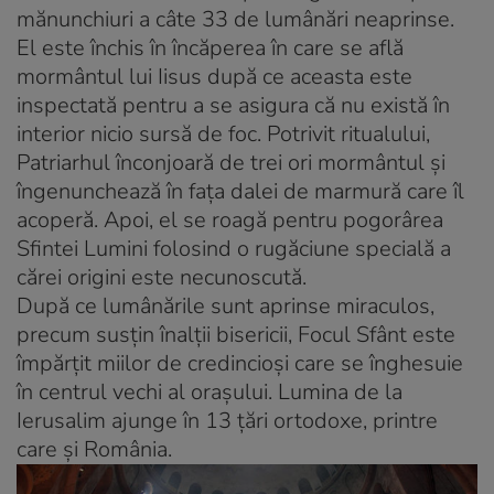
mănunchiuri a câte 33 de lumânări neaprinse.
El este închis în încăperea în care se află
mormântul lui Iisus după ce aceasta este
inspectată pentru a se asigura că nu există în
interior nicio sursă de foc. Potrivit ritualului,
Patriarhul înconjoară de trei ori mormântul şi
îngenunchează în faţa dalei de marmură care îl
acoperă. Apoi, el se roagă pentru pogorârea
Sfintei Lumini folosind o rugăciune specială a
cărei origini este necunoscută.
După ce lumânările sunt aprinse miraculos,
precum susţin înalţii bisericii, Focul Sfânt este
împărţit miilor de credincioşi care se înghesuie
în centrul vechi al oraşului. Lumina de la
Ierusalim ajunge în 13 ţări ortodoxe, printre
care şi România.