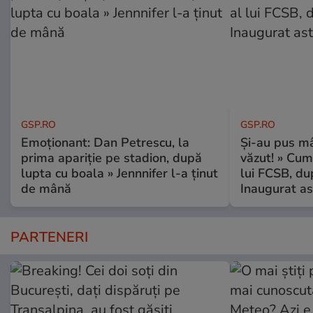
GSP.RO
GSP.RO
Emoționant: Dan Petrescu, la
Și-au pus mâ
prima apariție pe stadion, după
văzut! » Cum
lupta cu boala » Jennnifer l-a ținut
lui FCSB, du
de mână
Inaugurat as
PARTENERI