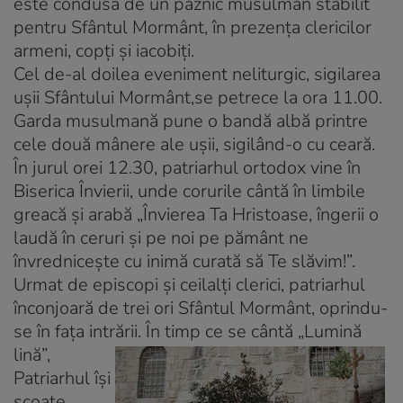
este condusă de un paznic musulman stabilit
pentru Sfântul Mormânt, în prezenţa clericilor
armeni, copţi şi iacobiţi.
Cel de-al doilea eveniment neliturgic, sigilarea
uşii Sfântului Mormânt,se petrece la ora 11.00.
Garda musulmană pune o bandă albă printre
cele două mânere ale uşii, sigilând-o cu ceară.
În jurul orei 12.30, patriarhul ortodox vine în
Biserica Învierii, unde corurile cântă în limbile
greacă şi arabă „Învierea Ta Hristoase, îngerii o
laudă în ceruri şi pe noi pe pământ ne
învredniceşte cu inimă curată să Te slăvim!”.
Urmat de episcopi şi ceilalţi clerici, patriarhul
înconjoară de trei ori Sfântul Mormânt, oprindu-
se în faţa intrării.
În timp ce se cântă „Lumină
lină”,
Patriarhul îşi
scoate