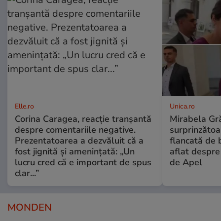
Elle.ro
Unica.ro
Corina Caragea, reacție tranșantă
Mirabela Gră
despre comentariile negative.
surprinzătoar
Prezentatoarea a dezvăluit că a
flancată de 
fost jignită și amenințată: „Un
aflat despre
lucru cred că e important de spus
de Apel
clar...”
MONDEN