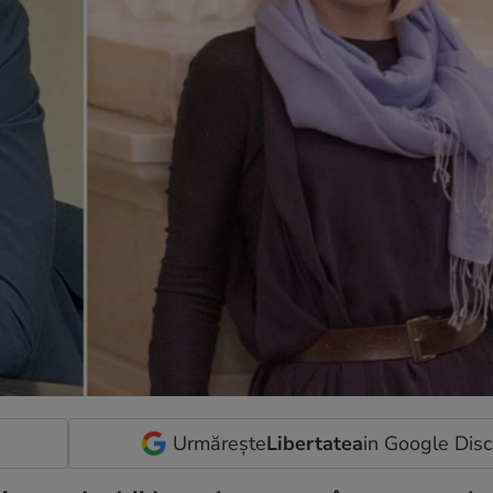
Urmărește
Libertatea
in Google Dis