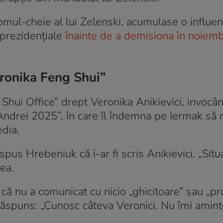
mul-cheie al lui Zelenski, acumulase o influen
 prezidențiale
înainte de a demisiona în noiem
ronika Feng Shui”
 Shui Office” drept Veronika Anikievici, invoc
Andrei 2025”, în care îl îndemna pe Iermak să 
edia.
spus Hrebeniuk că i-ar fi scris Anikievici. „Situ
 ea.
 că nu a comunicat cu nicio „ghicitoare” sau „pro
 răspuns: „Cunosc câteva Veronici. Nu îmi amin