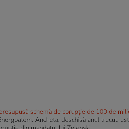
 o presupusă schemă de corupție de 100 de mil
nergoatom. Ancheta, deschisă anul trecut, es
orupție din mandatul lui Zelenski.