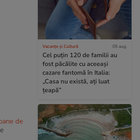
Vacanțe și Cultură
05 aug.
Cel puțin 120 de familii au
fost păcălite cu aceeași
cazare fantomă în Italia:
„Casa nu există, ați luat
țeapă”
ioane de
te