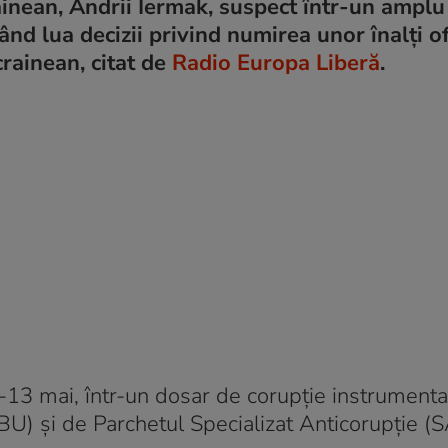
rainean, Andrii Iermak, suspect într-un amplu
ând lua decizii privind numirea unor înalți ofi
rainean, citat de
Radio Europa Liberă
.
2-13 mai, într-un dosar de corupție instrumenta
BU) și de Parchetul Specializat Anticorupție (