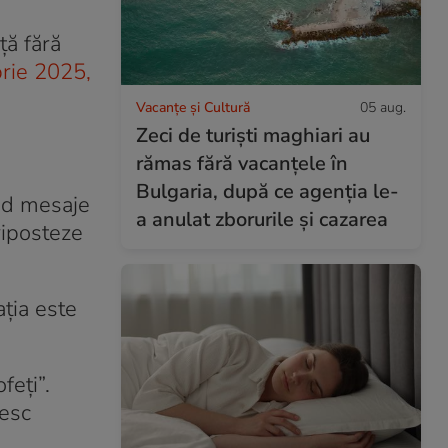
ță fără
brie 2025,
Vacanțe și Cultură
05 aug.
Zeci de turiști maghiari au
rămas fără vacanțele în
Bulgaria, după ce agenția le-
ând mesaje
a anulat zborurile și cazarea
riposteze
ația este
feți”.
tesc