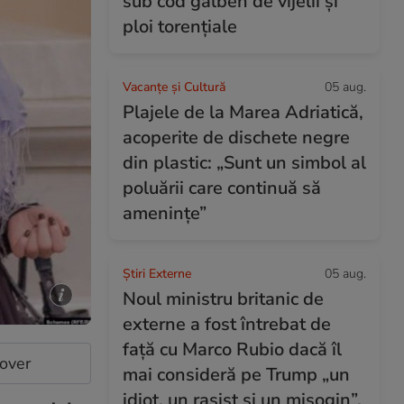
sub cod galben de vijelii și
ploi torențiale
Vacanțe și Cultură
05 aug.
Plajele de la Marea Adriatică,
acoperite de dischete negre
din plastic: „Sunt un simbol al
poluării care continuă să
amenințe”
Știri Externe
05 aug.
Noul ministru britanic de
externe a fost întrebat de
față cu Marco Rubio dacă îl
cover
mai consideră pe Trump „un
idiot, un rasist și un misogin”.