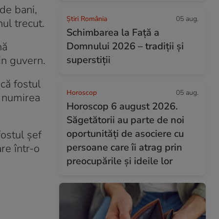
de bani,
Știri România
05 aug.
ul trecut.
Schimbarea la Față a
nă
Domnului 2026 – tradiții și
in guvern.
superstiții
că fostul
Horoscop
05 aug.
e numirea
Horoscop 6 august 2026.
Săgetătorii au parte de noi
oportunități de asociere cu
fostul șef
persoane care îi atrag prin
re într-o
preocupările și ideile lor