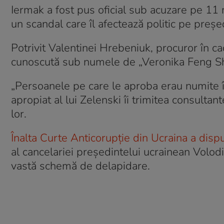
Iermak a fost pus oficial sub acuzare pe 11
un scandal care îl afectează politic pe preșe
Potrivit Valentinei Hrebeniuk, procuror în 
cunoscută sub numele de „Veronika Feng Shui
„Persoanele pe care le aproba erau numite î
apropiat al lui Zelenski îi trimitea consulta
lor.
Înalta Curte Anticorupție din Ucraina a dispu
al cancelariei președintelui ucrainean Volod
vastă schemă de delapidare.