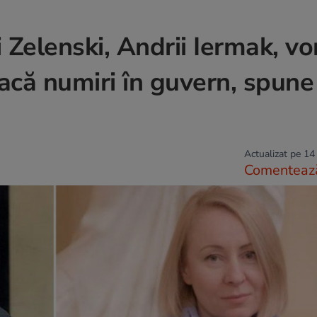
i Zelenski, Andrii Iermak, v
facă numiri în guvern, spune
Actualizat pe 14
Comenteaz