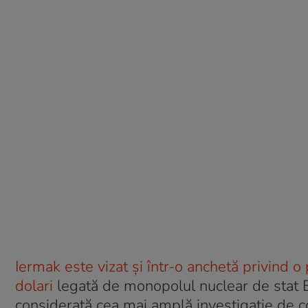
Iermak este vizat și într-o anchetă privind
dolari
legată de monopolul nuclear de stat E
considerată cea mai amplă investigație de c