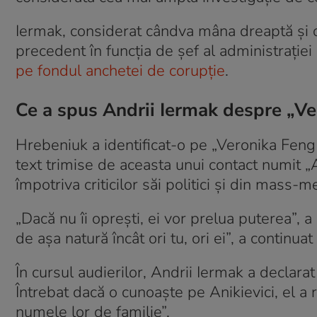
Iermak, considerat cândva mâna dreaptă și o
precedent în funcția de șef al administrației
pe fondul anchetei de corupție
.
Ce a spus Andrii Iermak despre „Ve
Hrebeniuk a identificat-o pe „Veronika Feng
text trimise de aceasta unui contact numit „
împotriva criticilor săi politici și din mass-m
„Dacă nu îi oprești, ei vor prelua puterea”, a 
de așa natură încât ori tu, ori ei”, a continuat
În cursul audierilor, Andrii Iermak a declarat
Întrebat dacă o cunoaște pe Anikievici, el a
numele lor de familie”.