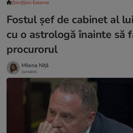
|
Ştiri
|
Știri Externe
Fostul șef de cabinet al lu
cu o astrologă înainte să 
procurorul
Milena Niță
Jurnalist