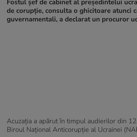
Fostul șef de cabinet al președintelui uc
de corupție, consulta o ghicitoare atunci c
guvernamentali, a declarat un procuror uc
Acuzația a apărut în timpul audierilor din 1
Biroul Național Anticorupție al Ucrainei (NA