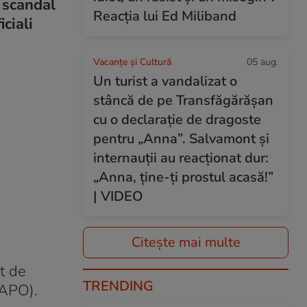
 scandal
Reacția lui Ed Miliband
ciali
Vacanțe și Cultură
05 aug.
Un turist a vandalizat o
stâncă de pe Transfăgărășan
cu o declarație de dragoste
pentru „Anna”. Salvamont și
internauții au reacționat dur:
„Anna, ține-ți prostul acasă!”
| VIDEO
Citește mai multe
t de
TRENDING
SAPO).