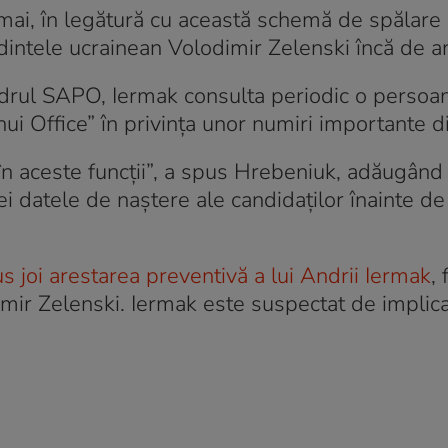
 mai, în legătură cu această schemă de spălare 
dintele ucrainean Volodimir Zelenski încă de an
cadrul SAPO, Iermak consulta periodic o persoa
 Office” în privința unor numiri importante d
n aceste funcții”, a spus Hrebeniuk, adăugând 
ntei datele de naștere ale candidaților înainte d
s joi arestarea preventivă a lui Andrii Iermak
, 
imir Zelenski. Iermak este suspectat de implica