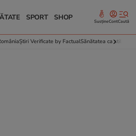
ĂTATE
SPORT
SHOP
Susține
Cont
Caută
Sănătate și Fitness
ce
 culinare
-România
Știri Verificate by Factual
Sănătatea ca stil de vi
 și legume
rea plantelor