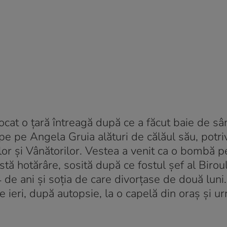
 şocat o ţară întreagă după ce a făcut baie de sâ
ape pe Angela Gruia alături de călăul său, potriv
ilor şi Vânătorilor. Vestea a venit ca o bombă p
stă hotărâre, sosită după ce fostul şef al Birou
24 de ani şi soţia de care divorţase de două luni
se ieri, după autopsie, la o capelă din oraş şi 