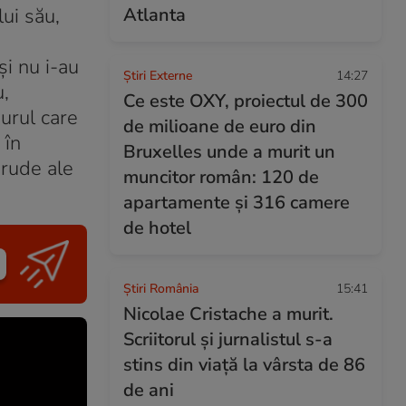
lui său,
Atlanta
şi nu i-au
Știri Externe
14:27
u,
Ce este OXY, proiectul de 300
gurul care
de milioane de euro din
 în
Bruxelles unde a murit un
 rude ale
muncitor român: 120 de
apartamente și 316 camere
de hotel
Știri România
15:41
Nicolae Cristache a murit.
Scriitorul și jurnalistul s-a
stins din viață la vârsta de 86
de ani