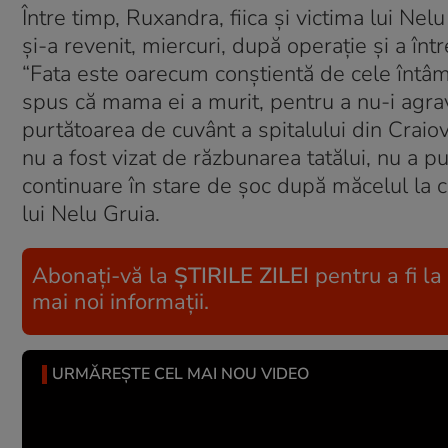
Între timp, Ruxandra, fiica şi victima lui Nelu
şi-a revenit, miercuri, după operaţie şi a în
“Fata este oarecum conştientă de cele întâmpl
spus că mama ei a murit, pentru a nu-i agra
purtătoarea de cuvânt a spitalului din Craiov
nu a fost vizat de răzbunarea tatălui, nu a put
continuare în stare de şoc după măcelul la ca
lui Nelu Gruia.
Abonați-vă la
ȘTIRILE ZILEI
pentru a fi la
mai noi informații.
URMĂREȘTE CEL MAI NOU VIDEO