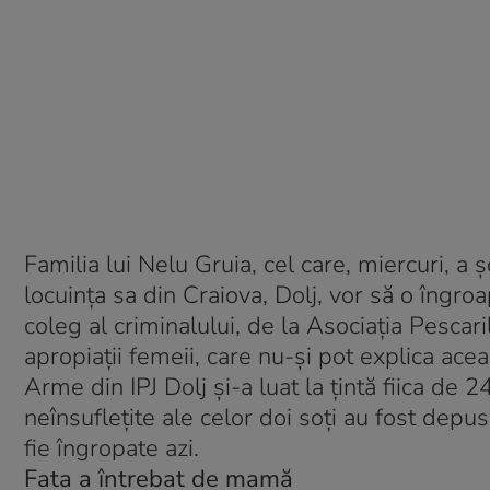
Familia lui Nelu Gruia, cel care, miercuri, a
locuinţa sa din Craiova, Dolj, vor să o îngro
coleg al criminalului, de la Asociaţia Pescar
apropiaţii femeii, care nu-şi pot explica acea
Arme din IPJ Dolj şi-a luat la ţintă fiica de 
neînsufleţite ale celor doi soţi au fost depu
fie îngropate azi.
Fata a întrebat de mamă