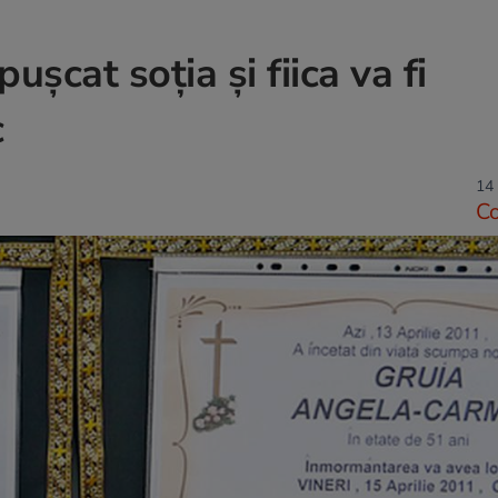
puşcat soţia şi fiica va fi
c
14 
C