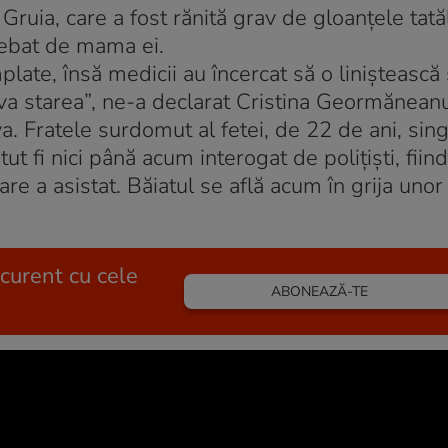
 Gruia, care a fost rănită grav de gloanţele tată
trebat de mama ei.
ate, însă medicii au încercat să o liniştească 
va starea”, ne-a declarat Cristina Geormănean
a. Fratele surdomut al fetei, de 22 de ani, sin
ut fi nici până acum interogat de poliţişti, fiind
re a asistat. Băiatul se află acum în grija unor
 curent cu cele
ABONEAZĂ-TE