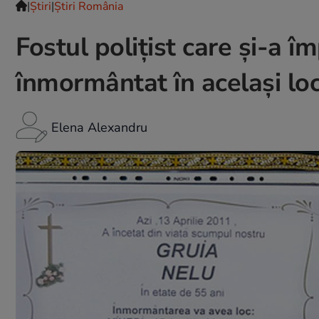
|
Ştiri
|
Știri România
Fostul poliţist care şi-a îm
înmormântat în acelaşi lo
Elena Alexandru