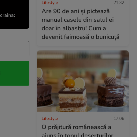
Lifestyle
21:32
Are 90 de ani și pictează
craina:
manual casele din satul ei
doar în albastru! Cum a
devenit faimoasă o bunicuță
i
Lifestyle
17:06
O prăjitură românească a
ajuns în topul deserturilor