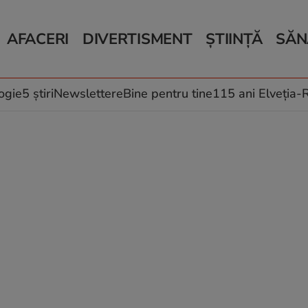
AFACERI
DIVERTISMENT
ȘTIINȚĂ
SĂN
Bani și Afaceri
Monden
Știri Știință
Știri 
Auto
Horoscop
Schimbări climati
Relații
Locuri de muncă
Muzică și Filme
Rețete
ogie
5 știri
Newslettere
Bine pentru tine
115 ani Elveția
Imobiliare.ro
Vacanțe și Cultură
Fructe
eJobs.ro
Îngriji