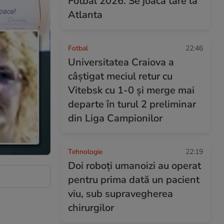
Fotbal 2026. Se joacă tare la
Atlanta
Fotbal
22:46
Universitatea Craiova a
câștigat meciul retur cu
Vitebsk cu 1-0 și merge mai
departe în turul 2 preliminar
din Liga Campionilor
Tehnologie
22:19
Doi roboți umanoizi au operat
pentru prima dată un pacient
viu, sub supravegherea
chirurgilor