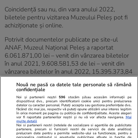
Coincidență sau nu, din vara anului 2022,
biletele pentru vizitarea Muzeului Peleș pot fi
achiziționate și online.
Potrivit documentelor publicate pe site-ul
ANAF, Muzeul Național Peleș a raportat
6.061.871,00 lei – venit din vânzarea biletelor
în anul 2021, 9.608.581,53 de lei – venit din
vânzarea biletelor în anul 2022, 15.395.373,84
de lei – venit din vânzarea biletelor în anul
Nouă ne pasă ca datele tale personale să rămână
2023 și 14.584.420,62 de lei, până la 31
confidențiale
octombrie 2024 – venit din vânzarea de bilete.
Noi și partenerii noștri
596
stocăm și/sau accesăm informații pe
dispozitivul dvs., precum identificatorii cookie unici pentru prelucrarea
datelor cu caracter personal. Puteți accepta sau gestiona preferințele dvs.
FOTO ILUSTRATIVĂ: Profimedia
făcând clic mai jos, respectiv vă puteți opune utilizării unui interes legitim
în orice moment pe pagina cu politica de confidențialitate. Aceste alegeri
vor fi raportate partenerilor noștri și nu vă vor afecta navigarea.
Mai
multe detalii
Noi si partenerii nostri (retelele de socializare si agentiile de publicitate
Abonați-vă la
ȘTIRILE
partenere, precum si furnizorii nostri de servicii de date analitice)
ZILEI
pentru a fi la
prelucram date pentru a permite website-ului sa functioneze, pentru a
personaliza continutul si anunturile publicitare afisate in functie de
ABONEAZĂ-TE