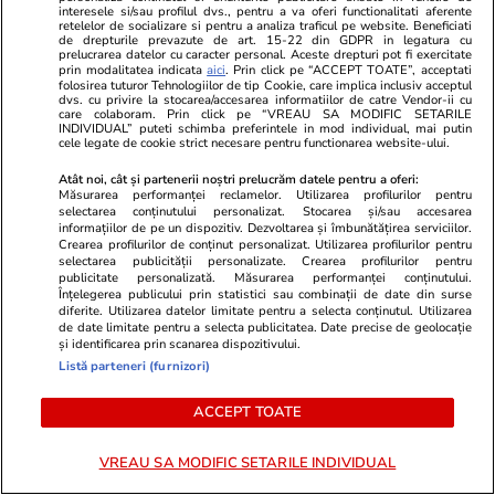
curent cu cele mai noi
interesele si/sau profilul dvs., pentru a va oferi functionalitati aferente
informații.
retelelor de socializare si pentru a analiza traficul pe website. Beneficiati
de drepturile prevazute de art. 15-22 din GDPR in legatura cu
prelucrarea datelor cu caracter personal. Aceste drepturi pot fi exercitate
prin modalitatea indicata
aici
. Prin click pe “ACCEPT TOATE”, acceptati
folosirea tuturor Tehnologiilor de tip Cookie, care implica inclusiv acceptul
URMĂREȘTE CEL MAI NOU VIDEO
dvs. cu privire la stocarea/accesarea informatiilor de catre Vendor-ii cu
care colaboram. Prin click pe “VREAU SA MODIFIC SETARILE
INDIVIDUAL” puteti schimba preferintele in mod individual, mai putin
cele legate de cookie strict necesare pentru functionarea website-ului.
Atât noi, cât și partenerii noștri prelucrăm datele pentru a oferi:
Măsurarea performanței reclamelor. Utilizarea profilurilor pentru
selectarea conținutului personalizat. Stocarea și/sau accesarea
informațiilor de pe un dispozitiv. Dezvoltarea și îmbunătățirea serviciilor.
Crearea profilurilor de conținut personalizat. Utilizarea profilurilor pentru
selectarea publicității personalizate. Crearea profilurilor pentru
publicitate personalizată. Măsurarea performanței conținutului.
Înțelegerea publicului prin statistici sau combinații de date din surse
diferite. Utilizarea datelor limitate pentru a selecta conținutul. Utilizarea
de date limitate pentru a selecta publicitatea. Date precise de geolocație
și identificarea prin scanarea dispozitivului.
Listă parteneri (furnizori)
Ilie Bolojan, despre criza posturilor din sănătate:
„Spitalele cu cheltuieli de personal peste media
ACCEPT TOATE
națională trebuie depunctate când cer creșteri
de personal”. A prezentat un grafic
VREAU SA MODIFIC SETARILE INDIVIDUAL