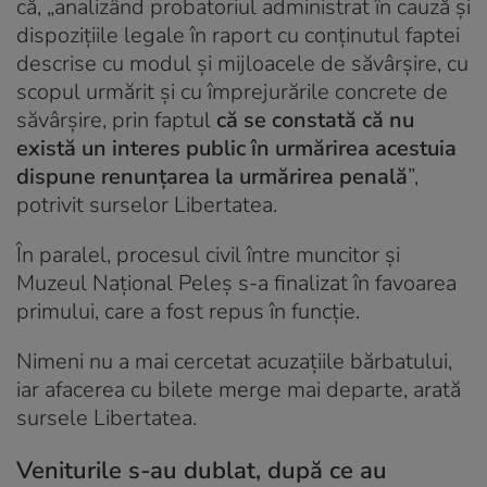
că, „analizând probatoriul administrat în cauză şi
dispoziţiile legale în raport cu conţinutul faptei
descrise cu modul şi mijloacele de săvârşire, cu
scopul urmărit şi cu împrejurările concrete de
săvârşire, prin faptul
că se constată că nu
există un interes public în urmărirea acestuia
dispune renunţarea la urmărirea penală
”,
potrivit surselor Libertatea.
În paralel, procesul civil între muncitor și
Muzeul Național Peleș s-a finalizat în favoarea
primului, care a fost repus în funcție.
Nimeni nu a mai cercetat acuzațiile bărbatului,
iar afacerea cu bilete merge mai departe, arată
sursele Libertatea.
Veniturile s-au dublat, după ce au