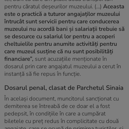
pentru căratul deşeurilor muzeului. (…)
Aceasta
este o practică a tuturor angajaţilor muzeului
întrucât sunt servicii pentru care conducerea
muzeului nu acordă bani şi salariaţii trebuie să
se descurce cu salariul lor pentru a acoperi
cheltuielile pentru anumite activităţi pentru
care muzeul susţine că nu sunt posibilităţi
financiare”,
sunt acuzațiile menționate în
dosarul prin care angajatul muzeului a cerut în
instanță să fie repus în funcție.
Dosarul penal, clasat de Parchetul Sinaia
În același document, muncitorul sancționat cu
demiterea se întreabă de ce doar el a fost
pedepsit, în condițiile în care a cumpărat
biletele cu preț redus în complicitate cu două
angajate, care se ocupă de primirea turiștilor, și