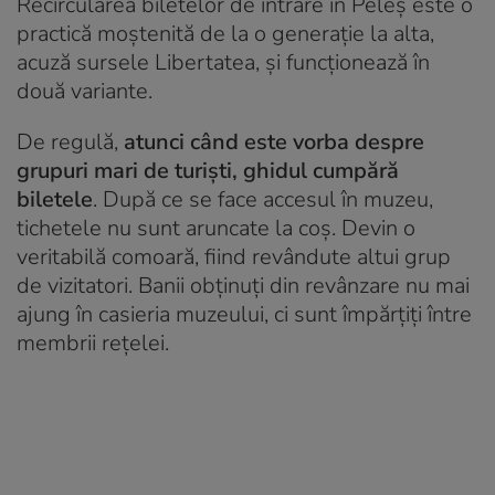
Recircularea biletelor de intrare în Peleș este o
practică moștenită de la o generație la alta,
acuză sursele Libertatea, și funcționează în
două variante.
De regulă,
atunci când este vorba despre
grupuri mari de turiști, ghidul cumpără
biletele
. După ce se face accesul în muzeu,
tichetele nu sunt aruncate la coș. Devin o
veritabilă comoară, fiind revândute altui grup
de vizitatori. Banii obținuți din revânzare nu mai
ajung în casieria muzeului, ci sunt împărțiți între
membrii rețelei.