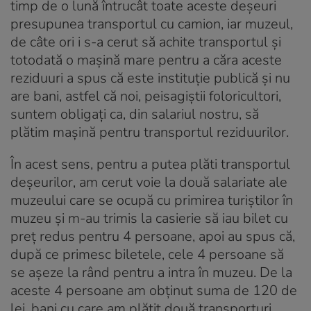
timp de o lună întrucât toate aceste deşeuri
presupunea transportul cu camion, iar muzeul,
de câte ori i s-a cerut să achite transportul şi
totodată o maşină mare pentru a căra aceste
reziduuri a spus că este instituţie publică şi nu
are bani, astfel că noi, peisagiştii foloricultori,
suntem obligaţi ca, din salariul nostru, să
plătim maşină pentru transportul reziduurilor.
În acest sens, pentru a putea plăti transportul
deşeurilor, am cerut voie la două salariate ale
muzeului care se ocupă cu primirea turiştilor în
muzeu şi m-au trimis la casierie să iau bilet cu
preţ redus pentru 4 persoane, apoi au spus că,
după ce primesc biletele, cele 4 persoane să
se aşeze la rând pentru a intra în muzeu. De la
aceste 4 persoane am obţinut suma de 120 de
lei, bani cu care am plătit două transporturi