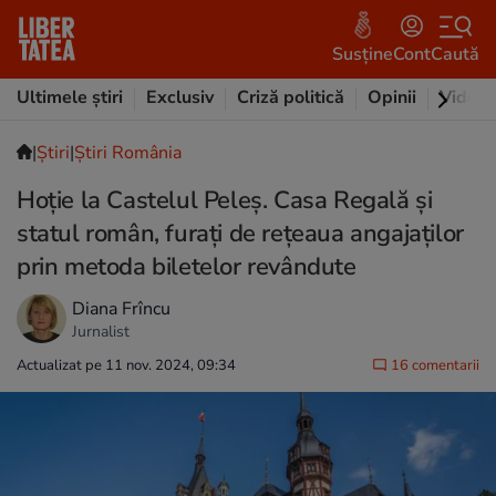
Susține
Cont
Caută
Ultimele știri
Exclusiv
Criză politică
Opinii
Video
|
Ştiri
|
Știri România
Hoție la Castelul Peleș. Casa Regală și
statul român, furați de rețeaua angajaților
prin metoda biletelor revândute
Diana Frîncu
Jurnalist
Actualizat pe 11 nov. 2024, 09:34
16 comentarii