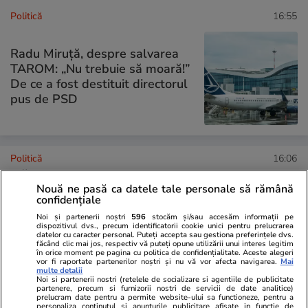
Politică
16:55
Radu Miruță, despre salvarea
TAROM: „Nu trebuie să moară!”
De ce a fost destituit directorul
pus de PSD
Politică
16:06
Măsurile anunțate de Radu
Nouă ne pasă ca datele tale personale să rămână
Miruță la CFR Călători, după ce
confidențiale
80% dintre români au spus că
Noi și partenerii noștri
596
stocăm și/sau accesăm informații pe
nu ar recomanda călătoriile cu
dispozitivul dvs., precum identificatorii cookie unici pentru prelucrarea
trenul: Sancțiuni, despăgubiri
datelor cu caracter personal. Puteți accepta sau gestiona preferințele dvs.
făcând clic mai jos, respectiv vă puteți opune utilizării unui interes legitim
pentru întârzieri și directori
în orice moment pe pagina cu politica de confidențialitate. Aceste alegeri
vor fi raportate partenerilor noștri și nu vă vor afecta navigarea.
Mai
responsabili de trenuri
multe detalii
Noi si partenerii nostri (retelele de socializare si agentiile de publicitate
partenere, precum si furnizorii nostri de servicii de date analitice)
prelucram date pentru a permite website-ului sa functioneze, pentru a
personaliza continutul si anunturile publicitare afisate in functie de