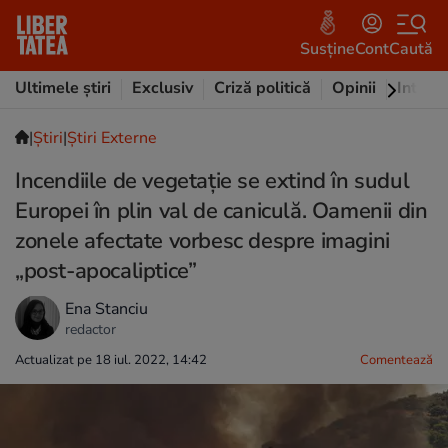
Susține
Cont
Caută
Ultimele știri
Exclusiv
Criză politică
Opinii
Intervi
|
Ştiri
|
Știri Externe
Incendiile de vegetație se extind în sudul
Europei în plin val de caniculă. Oamenii din
zonele afectate vorbesc despre imagini
„post-apocaliptice”
Ena Stanciu
redactor
Actualizat pe 18 iul. 2022, 14:42
Comentează