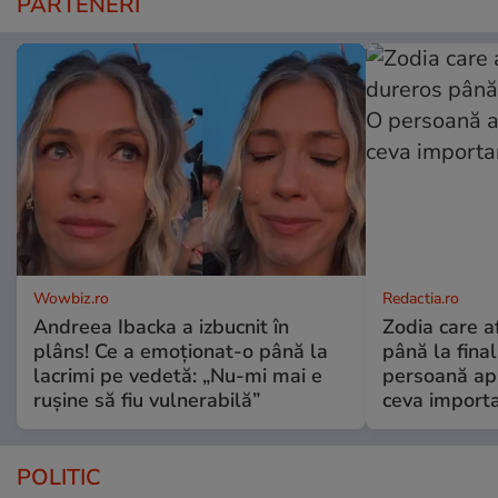
PARTENERI
Wowbiz.ro
Redactia.ro
Andreea Ibacka a izbucnit în
Zodia care a
plâns! Ce a emoționat-o până la
până la fina
lacrimi pe vedetă: „Nu-mi mai e
persoană apr
rușine să fiu vulnerabilă”
ceva import
POLITIC