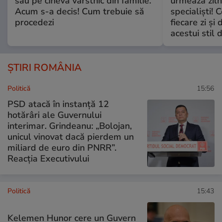
sau pe cineva vârstnic din familie.
urmează zilni
Acum s-a decis! Cum trebuie să
specialiști! 
procedezi
fiecare zi și 
acestui stil 
ȘTIRI ROMÂNIA
Politică
15:56
PSD atacă în instanță 12
hotărâri ale Guvernului
interimar. Grindeanu: „Bolojan,
unicul vinovat dacă pierdem un
miliard de euro din PNRR”.
Reacția Executivului
Politică
15:43
Kelemen Hunor cere un Guvern