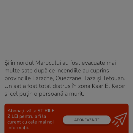
Și în nordul Marocului au fost evacuate mai
multe sate după ce incendiile au cuprins
provinciile Larache, Ouezzane, Taza și Tetouan.
Un sat a fost total distrus în zona Ksar El Kebir
și cel puțin o persoană a murit.
Abonați-vă la
ȘTIRILE
ZILEI
pentru a fi la
ABONEAZĂ-TE
curent cu cele mai noi
informații.