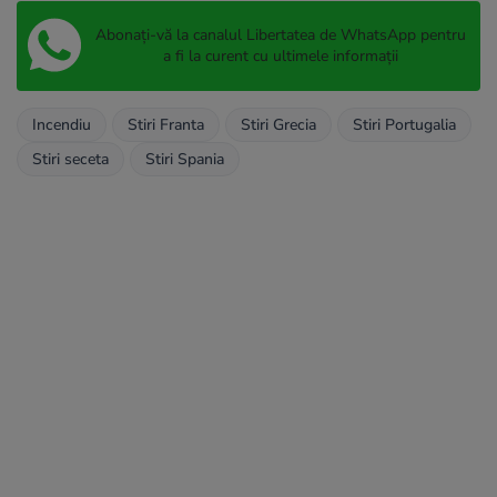
Abonați-vă la canalul Libertatea de WhatsApp pentru
a fi la curent cu ultimele informații
Incendiu
Stiri Franta
Stiri Grecia
Stiri Portugalia
Stiri seceta
Stiri Spania