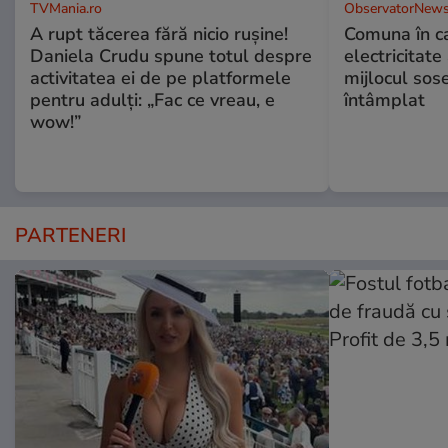
TVMania.ro
ObservatorNews
A rupt tăcerea fără nicio rușine!
Comuna în ca
Daniela Crudu spune totul despre
electricitate
activitatea ei de pe platformele
mijlocul sos
pentru adulți: „Fac ce vreau, e
întâmplat
wow!”
PARTENERI