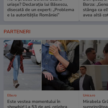
uriașe? Declarația lui Băsescu,
Borza: „Geno
disecată de un expert: „Problema
stânga ca el
e la autoritățile României”
avea altă co
PARTENERI
Elle.ro
Unica.ro
Este vestea momentului în
Mirabela Gră
showbiz! La 53 de ani, celebra
surprinzătoar