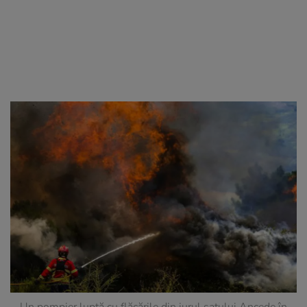
Un pompier luptă cu flăcările din jurul satului Ancede în