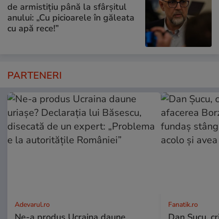
de armistițiu până la sfârșitul
anului: „Cu picioarele în găleata
cu apă rece!”
PARTENERI
Adevarul.ro
Fanatik.ro
Ne-a produs Ucraina daune
Dan Şucu, cr