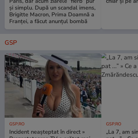
Paris, dar acum ziarele ”fierb” pur
chiar și pe a
și simplu. După un scandal imens,
Brigitte Macron, Prima Doamnă a
Franței, a făcut anunțul bombă
GSP
GSP.RO
GSP.RO
Incident neașteptat în direct »
„La 7, am si