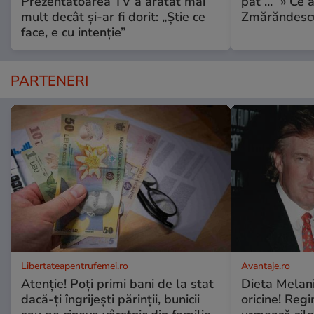
Prezentatoarea TV a arătat mai
pat ...” » Ce 
mult decât și-ar fi dorit: „Știe ce
Zmărăndescu
face, e cu intenție”
PARTENERI
Libertateapentrufemei.ro
Avantaje.ro
Atenție! Poți primi bani de la stat
Dieta Melan
dacă-ți îngrijești părinții, bunicii
oricine! Regi