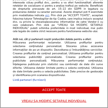
PARTENERI
interesele si/sau profilul dvs., pentru a va oferi functionalitati aferente
retelelor de socializare si pentru a analiza traficul pe website. Beneficiati
de drepturile prevazute de art. 15-22 din GDPR in legatura cu
prelucrarea datelor cu caracter personal. Aceste drepturi pot fi exercitate
prin modalitatea indicata
aici
. Prin click pe “ACCEPT TOATE”, acceptati
folosirea tuturor Tehnologiilor de tip Cookie, care implica inclusiv acceptul
dvs. cu privire la stocarea/accesarea informatiilor de catre Vendor-ii cu
care colaboram. Prin click pe “VREAU SA MODIFIC SETARILE
INDIVIDUAL” puteti schimba preferintele in mod individual, mai putin
cele legate de cookie strict necesare pentru functionarea website-ului.
Atât noi, cât și partenerii noștri prelucrăm datele pentru a oferi:
Măsurarea performanței reclamelor. Utilizarea profilurilor pentru
selectarea conținutului personalizat. Stocarea și/sau accesarea
informațiilor de pe un dispozitiv. Dezvoltarea și îmbunătățirea serviciilor.
Crearea profilurilor de conținut personalizat. Utilizarea profilurilor pentru
selectarea publicității personalizate. Crearea profilurilor pentru
publicitate personalizată. Măsurarea performanței conținutului.
Înțelegerea publicului prin statistici sau combinații de date din surse
ZiaruldeIasi.ro
Fanatik.ro
diferite. Utilizarea datelor limitate pentru a selecta conținutul. Utilizarea
Fosta juristă de la spitalul de
Privatizare 
de date limitate pentru a selecta publicitatea. Date precise de geolocație
și identificarea prin scanarea dispozitivului.
Neurochirurgie trebuie să restituie
Bucureștiulu
Listă parteneri (furnizori)
unității medicale peste 100.000
terenurile st
de euro din cauză că nu și-ar fi
Polivalentă s
ACCEPT TOATE
făcut treaba pentru care era
afaceri priva
plătită
VREAU SA MODIFIC SETARILE INDIVIDUAL