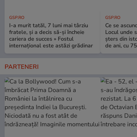
GSP.RO
GSP.RO
I-a murit tatăl, 7 luni mai târziu
Ce se ascund
fratele, și a decis să-și încheie
Locul unde s-
cariera de succes » Fostul
șters din ist
internațional este astăzi grădinar
de ani, cu 7
PARTENERI