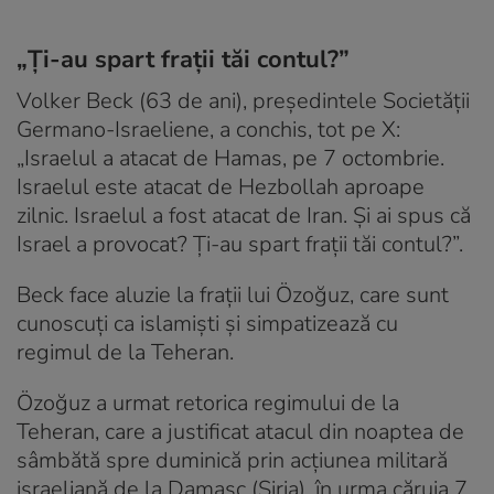
„Ți-au spart frații tăi contul?”
Volker Beck (63 de ani), președintele Societății
Germano-Israeliene, a conchis, tot pe X:
„Israelul a atacat de Hamas, pe 7 octombrie.
Israelul este atacat de Hezbollah aproape
zilnic. Israelul a fost atacat de Iran. Și ai spus că
Israel a provocat? Ți-au spart frații tăi contul?”.
Beck face aluzie la frații lui Özoğuz, care sunt
cunoscuți ca islamiști și simpatizează cu
regimul de la Teheran.
Özoğuz a urmat retorica regimului de la
Teheran, care a justificat atacul din noaptea de
sâmbătă spre duminică prin acțiunea militară
israeliană de la Damasc (Siria), în urma căruia 7