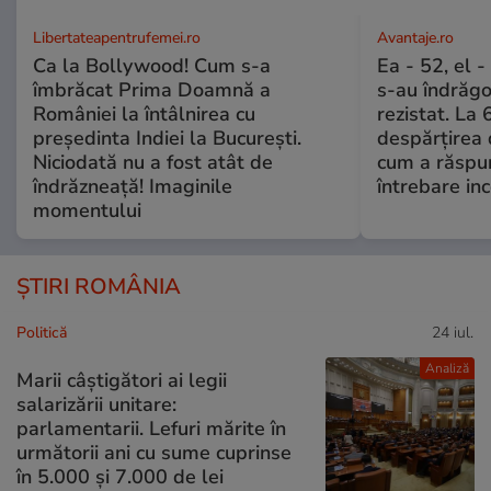
Libertateapentrufemei.ro
Avantaje.ro
Ca la Bollywood! Cum s-a
Ea - 52, el 
îmbrăcat Prima Doamnă a
s-au îndrăgos
României la întâlnirea cu
rezistat. La 
președinta Indiei la București.
despărțirea 
Niciodată nu a fost atât de
cum a răspu
îndrăzneață! Imaginile
întrebare i
momentului
ȘTIRI ROMÂNIA
Politică
24 iul.
Analiză
Marii câștigători ai legii
salarizării unitare:
parlamentarii. Lefuri mărite în
următorii ani cu sume cuprinse
în 5.000 și 7.000 de lei