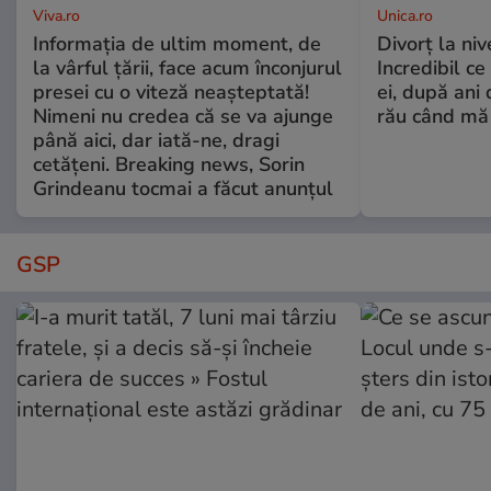
Viva.ro
Unica.ro
Informația de ultim moment, de
Divorț la nive
la vârful țării, face acum înconjurul
Incredibil ce
presei cu o viteză neașteptată!
ei, după ani 
Nimeni nu credea că se va ajunge
rău când mă
până aici, dar iată-ne, dragi
cetățeni. Breaking news, Sorin
Grindeanu tocmai a făcut anunțul
GSP