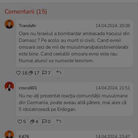
Comentarii
(15)
Trandafir
14.04.2024, 20:38
Oare nu Israelul a bombardar ambasada Iracului din
Damasc ? Pe acolo au murit si civili. Cand evreii
omoara zeci de mii de musulmani/palestinieni/arabi
este bine. Cand ceelaltii omoara evrei este rau.
Numai atunci se numeste terorism.
18
17
7
croco601
14.04.2024, 21:51
Nu ne-ați prezentat reacția comunității musulmane
din Germania, poate aveau altă părere, mai ales că
îl idolatrizează pe Erdogan.
5
4
0
K476
14.04.2024, 23:47