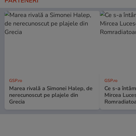
PARTENERI
GSP.ro
GSP.ro
Marea rivală a Simonei Halep, de
Ce s-a întâmp
nerecunoscut pe plajele din
Mircea Luces
Grecia
Romradiatoa