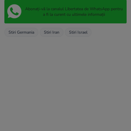
Abonați-vă la canalul Libertatea de WhatsApp pentru
a fi la curent cu ultimele informații
Stiri Germania
Stiri Iran
Stiri Israel