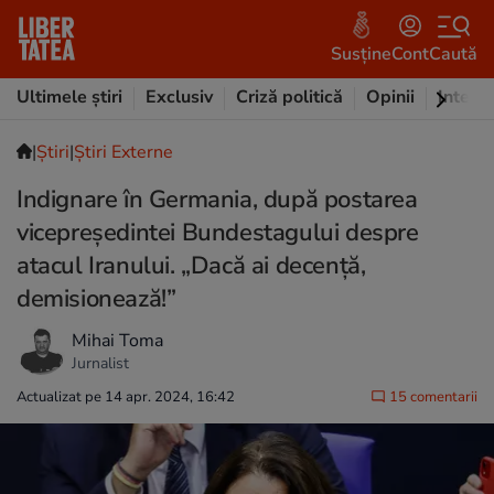
Susține
Cont
Caută
Ultimele știri
Exclusiv
Criză politică
Opinii
Intervi
|
Ştiri
|
Știri Externe
Indignare în Germania, după postarea
vicepreședintei Bundestagului despre
atacul Iranului. „Dacă ai decență,
demisionează!”
Mihai Toma
Jurnalist
Actualizat pe 14 apr. 2024, 16:42
15 comentarii