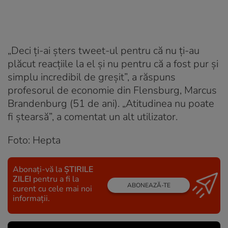
„Deci ți-ai șters tweet-ul pentru că nu ți-au
plăcut reacțiile la el și nu pentru că a fost pur și
simplu incredibil de greșit”, a răspuns
profesorul de economie din Flensburg, Marcus
Brandenburg (51 de ani). „Atitudinea nu poate
fi ștearsă”, a comentat un alt utilizator.
Foto: Hepta
Abonați-vă la
ȘTIRILE
ZILEI
pentru a fi la
ABONEAZĂ-TE
curent cu cele mai noi
informații.