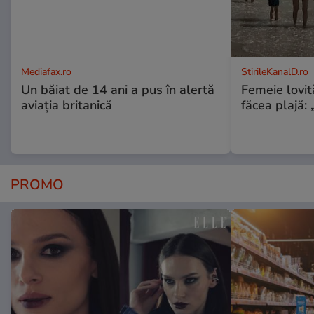
Mediafax.ro
StirileKanalD.ro
Un băiat de 14 ani a pus în alertă
Femeie lovit
aviația britanică
făcea plajă: „
PROMO