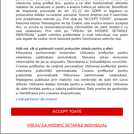
Wowbiz.ro
Redactia.ro
interesele si/sau profilul dvs., pentru a va oferi functionalitati aferente
retelelor de socializare si pentru a analiza traficul pe website. Beneficiati
Dragostea plutește la propriu pe
Zodia care v
de drepturile prevazute de art. 15-22 din GDPR in legatura cu
prelucrarea datelor cu caracter personal. Aceste drepturi pot fi exercitate
litoral! Doi îndrăgostiți au
minune în a
prin modalitatea indicata
aici
. Prin click pe “ACCEPT TOATE”, acceptati
transformat marea într-o scenă
curgă multe l
folosirea tuturor Tehnologiilor de tip Cookie, care implica inclusiv acceptul
dvs. cu privire la stocarea/accesarea informatiilor de catre Vendor-ii cu
de film romantic. Turiștii prezenți
care colaboram. Prin click pe “VREAU SA MODIFIC SETARILE
INDIVIDUAL” puteti schimba preferintele in mod individual, mai putin
s-au uitat de două ori
cele legate de cookie strict necesare pentru functionarea website-ului.
Atât noi, cât și partenerii noștri prelucrăm datele pentru a oferi:
Măsurarea performanței reclamelor. Utilizarea profilurilor pentru
POLITIC
selectarea conținutului personalizat. Stocarea și/sau accesarea
informațiilor de pe un dispozitiv. Dezvoltarea și îmbunătățirea serviciilor.
Crearea profilurilor de conținut personalizat. Utilizarea profilurilor pentru
Politică
25 iul.
selectarea publicității personalizate. Crearea profilurilor pentru
publicitate personalizată. Măsurarea performanței conținutului.
Mutarea prin care AUR, S.O.S. și
Înțelegerea publicului prin statistici sau combinații de date din surse
diferite. Utilizarea datelor limitate pentru a selecta conținutul. Utilizarea
POT au făcut front comun în
de date limitate pentru a selecta publicitatea. Date precise de geolocație
opoziție împotriva legii care
și identificarea prin scanarea dispozitivului.
permite Armatei să doboare
Listă parteneri (furnizori)
dronele neautorizate. CCR a
ACCEPT TOATE
tranșat definitiv disputa
VREAU SA MODIFIC SETARILE INDIVIDUAL
Politică
25 iul.