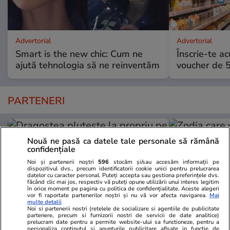
Advertorial
Advertorial
Smart is the new chic: Cum ne
Înscrie-te ac
ajută tehnologia să ne reinventăm
voucher de 5
PARTENERI
Nouă ne pasă ca datele tale personale să rămână
confidențiale
Noi și partenerii noștri
596
stocăm și/sau accesăm informații pe
dispozitivul dvs., precum identificatorii cookie unici pentru prelucrarea
datelor cu caracter personal. Puteți accepta sau gestiona preferințele dvs.
făcând clic mai jos, respectiv vă puteți opune utilizării unui interes legitim
în orice moment pe pagina cu politica de confidențialitate. Aceste alegeri
vor fi raportate partenerilor noștri și nu vă vor afecta navigarea.
Mai
multe detalii
Noi si partenerii nostri (retelele de socializare si agentiile de publicitate
partenere, precum si furnizorii nostri de servicii de date analitice)
prelucram date pentru a permite website-ului sa functioneze, pentru a
personaliza continutul si anunturile publicitare afisate in functie de