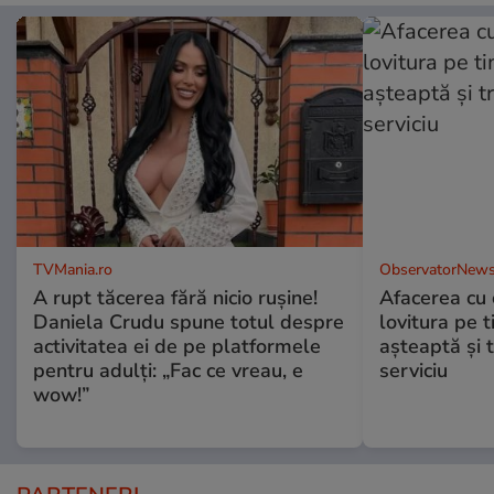
TVMania.ro
ObservatorNews
A rupt tăcerea fără nicio rușine!
Afacerea cu 
Daniela Crudu spune totul despre
lovitura pe t
activitatea ei de pe platformele
aşteaptă şi 
pentru adulți: „Fac ce vreau, e
serviciu
wow!”