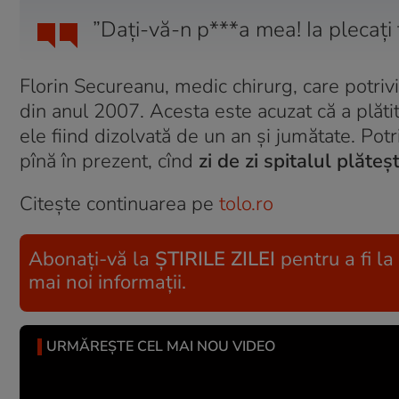
”Dați-vă-n p***a mea! Ia plecați 
Florin Secureanu, medic chirurg, care potrivi
din anul 2007. Acesta este acuzat că a plăti
ele fiind dizolvată de un an și jumătate. Potr
pînă în prezent, cînd
zi de zi spitalul plăte
Citește continuarea pe
tolo.ro
Abonați-vă la
ȘTIRILE ZILEI
pentru a fi la
mai noi informații.
URMĂREȘTE CEL MAI NOU VIDEO