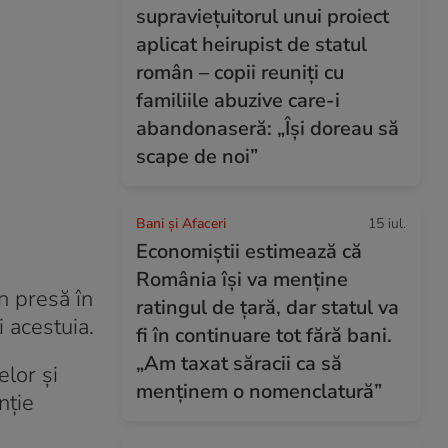
supraviețuitorul unui proiect
aplicat heirupist de statul
român – copii reuniți cu
familiile abuzive care-i
abandonaseră: „Își doreau să
scape de noi”
Bani și Afaceri
15 iul.
Economiștii estimează că
România își va menține
în presă în
ratingul de țară, dar statul va
i acestuia.
fi în continuare tot fără bani.
„Am taxat săracii ca să
elor și
menținem o nomenclatură”
nție