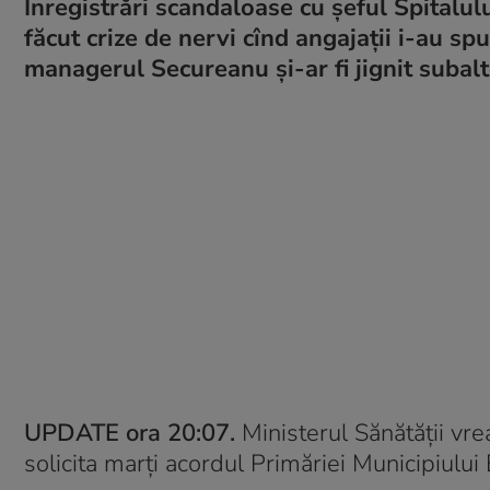
Înregistrări scandaloase cu șeful Spitalul
făcut crize de nervi cînd angajații i-au sp
managerul Secureanu și-ar fi jignit subalte
UPDATE ora 20:07.
Ministerul Sănătății vre
solicita marți acordul Primăriei Municipiului