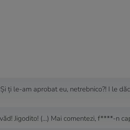
Și ți le-am aprobat eu, netrebnico?! I le dă
ăd! Jigodito! (…) Mai comentezi, f****-n ca