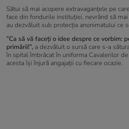
Sătui să mai acopere extravaganțele pe care
face din fondurile instituției, nevrând să mai 
au dezvăluit sub protecția anonimatului ce se
”Ca să vă faceți o idee despre ce vorbim: pe
primării!”,
a dezvăluit o sursă care s-a sătur
în spital îmbrăcat în uniforma Cavalerilor d
acesta își înjură angajații cu fiecare ocazie.