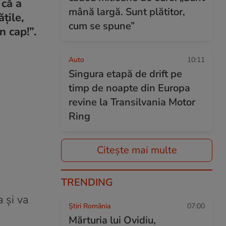
 că a
mână largă. Sunt plătitor,
țile,
cum se spune”
n cap!”.
Auto
10:11
Singura etapă de drift pe
timp de noapte din Europa
revine la Transilvania Motor
Ring
Citește mai multe
TRENDING
a și va
Știri România
07:00
Mărturia lui Ovidiu,