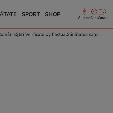
ĂTATE
SPORT
SHOP
Susține
Cont
Caută
Sănătate și Fitness
ce
 culinare
-România
Știri Verificate by Factual
Sănătatea ca stil de vi
 și legume
rea plantelor