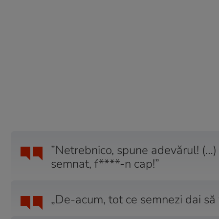
”Netrebnico, spune adevărul! (…) 
semnat, f****-n cap!”
„De-acum, tot ce semnezi dai să v