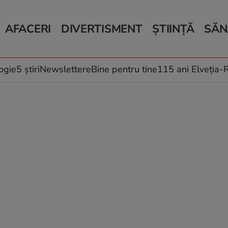
AFACERI
DIVERTISMENT
ȘTIINȚĂ
SĂN
Bani și Afaceri
Monden
Știri Știință
Știri 
Auto
Horoscop
Schimbări climati
Relații
Locuri de muncă
Muzică și Filme
Rețete
ogie
5 știri
Newslettere
Bine pentru tine
115 ani Elveția
Imobiliare.ro
Vacanțe și Cultură
Fructe
eJobs.ro
Îngriji