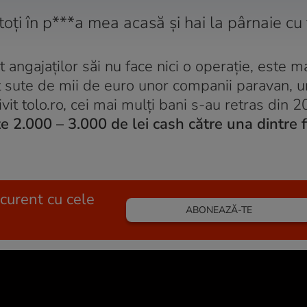
toți în p***a mea acasă și
hai la pârnaie cu t
t angajaților săi nu face nici o operație, este 
t sute de mii de euro unor companii paravan, u
ivit tolo.ro, cei mai mulți bani s-au retras din 2
ște 2.000 – 3.000 de lei cash către una dintre 
 curent cu cele
ABONEAZĂ-TE