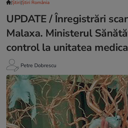
|
Ştiri
|
Știri România
UPDATE / Înregistrări scan
Malaxa. Ministerul Sănătăț
control la unitatea medica
Petre Dobrescu