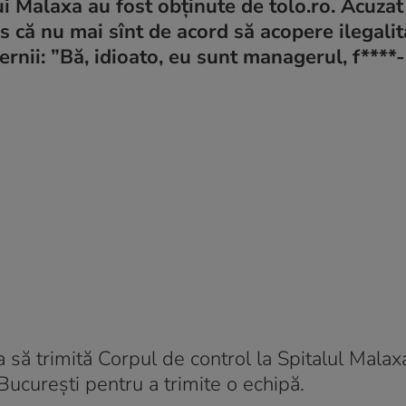
ui Malaxa au fost obținute de tolo.ro. Acuzat
us că nu mai sînt de acord să acopere ilegalită
rnii: ”Bă, idioato, eu sunt managerul, f****-
a să trimită Corpul de control la Spitalul Malax
 Bucureşti pentru a trimite o echipă.