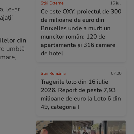
Știri Externe
15 iul.
, le-ar
Ce este OXY, proiectul de 300
jații
de milioane de euro din
Bruxelles unde a murit un
muncitor român: 120 de
ilelor din
apartamente și 316 camere
are umblă
de hotel
rmare,
Știri România
07:00
Tragerile loto din 16 iulie
2026. Report de peste 7,93
milioane de euro la Loto 6 din
49, categoria I