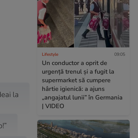
Lifestyle
09:05
Un conductor a oprit de
urgență trenul și a fugit la
supermarket să cumpere
hârtie igienică: a ajuns
deai la
„angajatul lunii” în Germania
| VIDEO
p!”