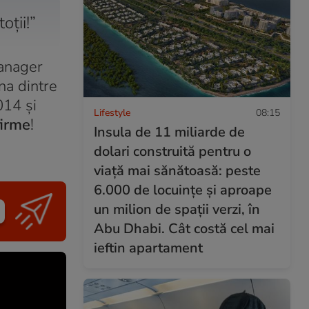
oții!”
manager
na dintre
014 și
Lifestyle
08:15
firme
!
Insula de 11 miliarde de
dolari construită pentru o
viață mai sănătoasă: peste
6.000 de locuințe și aproape
un milion de spații verzi, în
Abu Dhabi. Cât costă cel mai
ieftin apartament