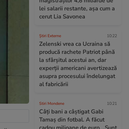
magistraților 4,8 miliarde de
lei salarii restante, așa cum a
cerut Lia Savonea
Știri Externe
10:22
Zelenski vrea ca Ucraina să
producă rachete Patriot până
la sfârșitul acestui an, dar
experții americani avertizează
asupra procesului îndelungat
al fabricării
Stiri Mondene
10:21
Câți bani a câștigat Gabi
Tamaș din fotbal. A făcut
cadou milioane de euro. „Sunt