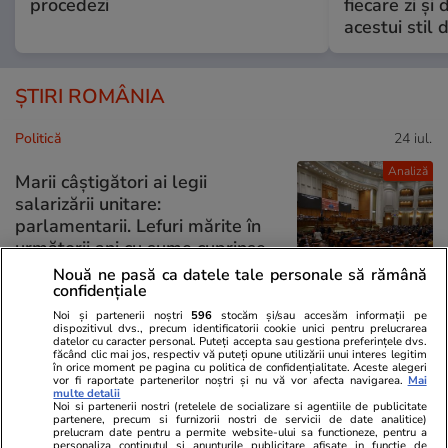
procedezi
fiecare zi și 
acestui stil 
ȘTIRI ROMÂNIA
Politică
24 iul.
Analiză
Marii câștigători ai legii
salarizării unitare:
parlamentarii. Lefuri mărite în
următorii ani cu sume cuprinse
în 5.000 și 7.000 de lei
Nouă ne pasă ca datele tale personale să rămână
confidențiale
Noi și partenerii noștri
596
stocăm și/sau accesăm informații pe
dispozitivul dvs., precum identificatorii cookie unici pentru prelucrarea
datelor cu caracter personal. Puteți accepta sau gestiona preferințele dvs.
Politică
24 iul.
făcând clic mai jos, respectiv vă puteți opune utilizării unui interes legitim
în orice moment pe pagina cu politica de confidențialitate. Aceste alegeri
SURSE Război politic total. PNL
Exclusiv
vor fi raportate partenerilor noștri și nu vă vor afecta navigarea.
Mai
multe detalii
pregătește trimiterea acasă a
Noi si partenerii nostri (retelele de socializare si agentiile de publicitate
garniturilor doi și trei din
partenere, precum si furnizorii nostri de servicii de date analitice)
prelucram date pentru a permite website-ului sa functioneze, pentru a
instituțiile statului și
personaliza continutul si anunturile publicitare afisate in functie de