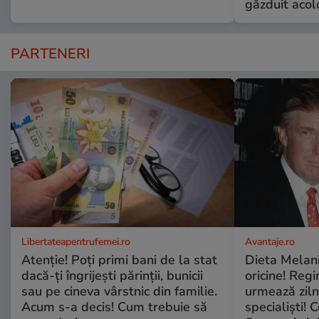
găzduit acol
PARTENERI
Libertateapentrufemei.ro
Avantaje.ro
Atenție! Poți primi bani de la stat
Dieta Melan
dacă-ți îngrijești părinții, bunicii
oricine! Regi
sau pe cineva vârstnic din familie.
urmează zilni
Acum s-a decis! Cum trebuie să
specialiști! 