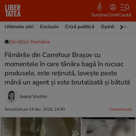
Susține
Cont
Caută
Ultimele știri
Exclusiv
Criză politică
Opinii
Intervi
|
Ştiri
|
Știri România
Filmările din Carrefour Brașov cu
momentele în care tânăra bagă în rucsac
produsele, este reținută, lovește peste
mână un agent și este brutalizată și bătută
Ioana Vochin
Actualizat pe 24 dec. 2020, 18:40
Comentează