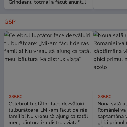
Grindeanu tocmai a făcut anunțul
GSP
GSP.RO
GSP.RO
Celebrul luptător face dezvăluiri
Noua sală u
tulburătoare: „Mi-am făcut de râs
României va 
familia! Nu vreau să ajung ca tatăl
săptămâna vi
meu, băutura i-a distrus viața”
ghici primul 