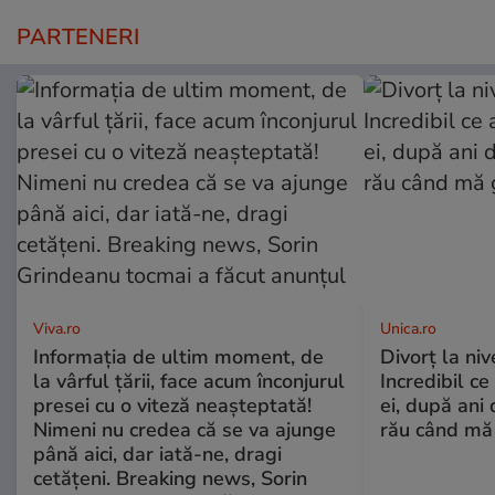
PARTENERI
Viva.ro
Unica.ro
Informația de ultim moment, de
Divorț la nive
la vârful țării, face acum înconjurul
Incredibil ce
presei cu o viteză neașteptată!
ei, după ani 
Nimeni nu credea că se va ajunge
rău când mă
până aici, dar iată-ne, dragi
cetățeni. Breaking news, Sorin