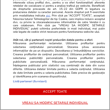
interesele si/sau profilul dvs., pentru a va oferi functionalitati aferente
deconcentratele ocupate de
retelelor de socializare si pentru a analiza traficul pe website. Beneficiati
oamenii PSD
de drepturile prevazute de art. 15-22 din GDPR in legatura cu
prelucrarea datelor cu caracter personal. Aceste drepturi pot fi exercitate
prin modalitatea indicata
aici
. Prin click pe “ACCEPT TOATE”, acceptati
folosirea tuturor Tehnologiilor de tip Cookie, care implica inclusiv acceptul
dvs. cu privire la stocarea/accesarea informatiilor de catre Vendor-ii cu
care colaboram. Prin click pe “VREAU SA MODIFIC SETARILE
PARTENERI
INDIVIDUAL” puteti schimba preferintele in mod individual, mai putin
cele legate de cookie strict necesare pentru functionarea website-ului.
Atât noi, cât și partenerii noștri prelucrăm datele pentru a oferi:
Măsurarea performanței reclamelor. Utilizarea profilurilor pentru
selectarea conținutului personalizat. Stocarea și/sau accesarea
informațiilor de pe un dispozitiv. Dezvoltarea și îmbunătățirea serviciilor.
Crearea profilurilor de conținut personalizat. Utilizarea profilurilor pentru
selectarea publicității personalizate. Crearea profilurilor pentru
publicitate personalizată. Măsurarea performanței conținutului.
Înțelegerea publicului prin statistici sau combinații de date din surse
diferite. Utilizarea datelor limitate pentru a selecta conținutul. Utilizarea
de date limitate pentru a selecta publicitatea. Date precise de geolocație
și identificarea prin scanarea dispozitivului.
Listă parteneri (furnizori)
ACCEPT TOATE
Adevarul.ro
Fanatik.ro
„Pompeii nu a fost îngropat sub
Suporterul l
VREAU SA MODIFIC SETARILE INDIVIDUAL
lavă“. Arheologul Darius Arya
aruncat cu b