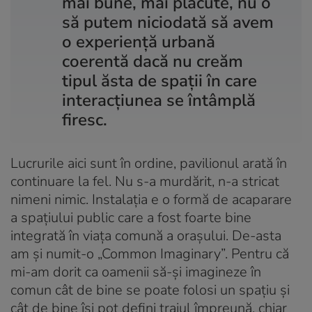
mai bune, mai plăcute, nu o
să putem niciodată să avem
o experiență urbană
coerentă dacă nu creăm
tipul ăsta de spații în care
interacțiunea se întâmplă
firesc.
Lucrurile aici sunt în ordine, pavilionul arată în
continuare la fel. Nu s-a murdărit, n-a stricat
nimeni nimic. Instalația e o formă de acaparare
a spațiului public care a fost foarte bine
integrată în viața comună a orașului. De-asta
am și numit-o „Common Imaginary”. Pentru că
mi-am dorit ca oamenii să-și imagineze în
comun cât de bine se poate folosi un spațiu și
cât de bine își pot defini traiul împreună, chiar