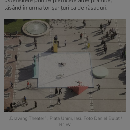
ustensilele printre pietricele albe prăfuite,
lăsând în urma lor șanțuri ca de răsaduri.
„Drawing Theater” , Piața Unirii, Iași. Foto Daniel Bulat /
RCW