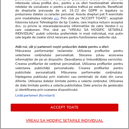
Băii Turcești, pe când ea exista ca atare, ca o
interesele si/sau profilul dvs., pentru a va oferi functionalitati aferente
retelelor de socializare si pentru a analiza traficul pe website. Beneficiati
baie turcească. Pe vremea aia lucram într-un
de drepturile prevazute de art. 15-22 din GDPR in legatura cu
prelucrarea datelor cu caracter personal. Aceste drepturi pot fi exercitate
spațiu care era în șantier, încă nu era făcută
prin modalitatea indicata
aici
. Prin click pe “ACCEPT TOATE”, acceptati
folosirea tuturor Tehnologiilor de tip Cookie, care implica inclusiv acceptul
recepția lucrării, și atunci posibilitățile noastre
dvs. cu privire la stocarea/accesarea informatiilor de catre Vendor-ii cu
care colaboram. Prin click pe “VREAU SA MODIFIC SETARILE
de lucru au fost altele.
INDIVIDUAL” puteti schimba preferintele in mod individual, mai putin
cele legate de cookie strict necesare pentru functionarea website-ului.
Anul ăsta parcă am privit totul dintr-un punct
Atât noi, cât și partenerii noștri prelucrăm datele pentru a oferi:
Măsurarea performanței reclamelor. Utilizarea profilurilor pentru
de vedere al degradării. Dacă anul trecut era un
selectarea conținutului personalizat. Stocarea și/sau accesarea
loc al plăcerii, anul ăsta devine un loc al
informațiilor de pe un dispozitiv. Dezvoltarea și îmbunătățirea serviciilor.
Crearea profilurilor de conținut personalizat. Utilizarea profilurilor pentru
excesului, al influenței și al urmei pe care o
selectarea publicității personalizate. Crearea profilurilor pentru
publicitate personalizată. Măsurarea performanței conținutului.
lasă, de fapt, activitatea ta ca om. Și al
Înțelegerea publicului prin statistici sau combinații de date din surse
diferite. Utilizarea datelor limitate pentru a selecta conținutul. Utilizarea
investigărilor de tipul ăsta, fie de natură fizică,
de date limitate pentru a selecta publicitatea. Date precise de geolocație
fie de natură psihologică, a relației constante
și identificarea prin scanarea dispozitivului.
Listă parteneri (furnizori)
între sine și lumea fizică și lumea reală. Și cred
că, dacă anul trecut expoziția încerca să devină
ACCEPT TOATE
un suport ca o fostă baie turcească, anul ăsta
ea a vrut să devină un schelet.
VREAU SA MODIFIC SETARILE INDIVIDUAL