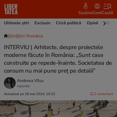
Susține
Cont
Caută
Ultimele știri
Exclusiv
Criză politică
Opinii
Video
|
Ştiri
|
Știri România
INTERVIU | Arhitecte, despre proiectele
moderne făcute în România: „Sunt case
construite pe repede-înainte. Societatea de
consum nu mai pune preț pe detalii”
Andreea Vîlcu
reporter
Actualizat pe 26 mai 2024, 10:23
2 comentarii