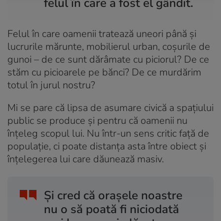
felul în care a fost el gândit.
Felul în care oamenii tratează uneori până și
lucrurile mărunte, mobilierul urban, coșurile de
gunoi – de ce sunt dărâmate cu piciorul? De ce
stăm cu picioarele pe bănci? De ce murdărim
totul în jurul nostru?
Mi se pare că lipsa de asumare civică a spațiului
public se produce și pentru că oamenii nu
înțeleg scopul lui. Nu într-un sens critic față de
populație, ci poate distanța asta între obiect și
înțelegerea lui care dăunează masiv.
Și cred că orașele noastre
nu o să poată fi niciodată