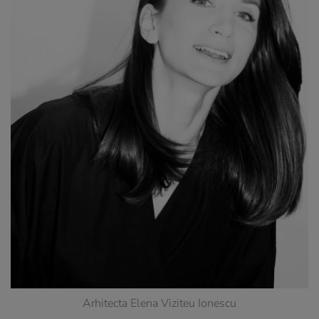
Arhitecta Elena Viziteu Ionescu