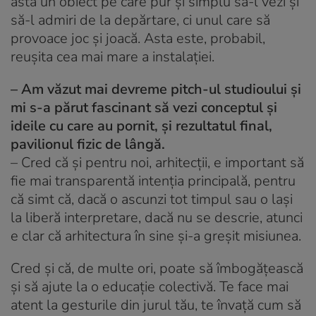
asta un obiect pe care pur și simplu să-l vezi și
să-l admiri de la depărtare, ci unul care să
provoace joc și joacă. Asta este, probabil,
reușita cea mai mare a instalației.
– Am văzut mai devreme pitch-ul studioului și
mi s-a părut fascinant să vezi conceptul și
ideile cu care au pornit, și rezultatul final,
pavilionul fizic de lângă.
– Cred că și pentru noi, arhitecții, e important să
fie mai transparentă intenția principală, pentru
că simt că, dacă o ascunzi tot timpul sau o lași
la liberă interpretare, dacă nu se descrie, atunci
e clar că arhitectura în sine și-a greșit misiunea.
Cred și că, de multe ori, poate să îmbogățească
și să ajute la o educație colectivă. Te face mai
atent la gesturile din jurul tău, te învață cum să