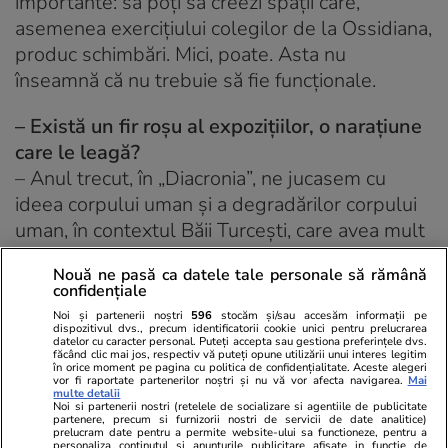
importante: să poți să creezi spații care,
asemenea exercițiului colegilor de la Ossidiana,
produc schimbări. Mici, poate. Asta nu
înseamnă că nu trebuie să fie funcționale.
– Există un fir roșu al expozițiilor, o narațiune
care le leagă?
– Anul trecut, în „Diacronia”, ne jucasem cu
ideea corpului uman și a degradărilor corpului
uman, în contextul Băii Turcești, care avea mult
de-a face, istoric vorbind, cu corpul, cu pielea,
Nouă ne pasă ca datele tale personale să rămână
cu apa, cu spălatul, cu ritualul.
confidențiale
Noi și partenerii noștri
596
stocăm și/sau accesăm informații pe
Și a fost fascinant pentru mine să lucrez cu
dispozitivul dvs., precum identificatorii cookie unici pentru prelucrarea
datelor cu caracter personal. Puteți accepta sau gestiona preferințele dvs.
conceptele astea două, pentru că și expoziția
făcând clic mai jos, respectiv vă puteți opune utilizării unui interes legitim
în orice moment pe pagina cu politica de confidențialitate. Aceste alegeri
de arhitectură de atunci încerca să țină cont de
vor fi raportate partenerilor noștri și nu vă vor afecta navigarea.
Mai
multe detalii
elementele arhitecturale sau de o amintire, de
Noi si partenerii nostri (retelele de socializare si agentiile de publicitate
partenere, precum si furnizorii nostri de servicii de date analitice)
o mărturie a felului în care fusese folosit spațiul
prelucram date pentru a permite website-ului sa functioneze, pentru a
personaliza continutul si anunturile publicitare afisate in functie de