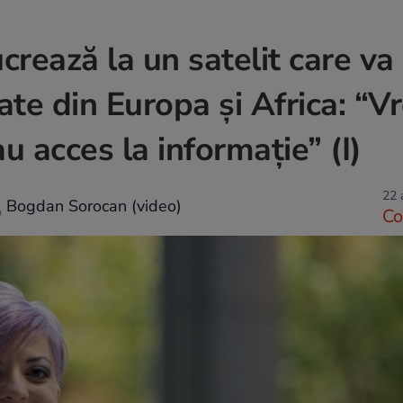
rează la un satelit care va 
late din Europa și Africa: “
au acces la informație” (I)
22 
Bogdan Sorocan (video)
Co