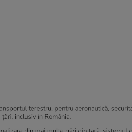
nsportul terestru, pentru aeronautică, securita
 țări, inclusiv în România.
alizare din mai multe gări din țară, sistemul 