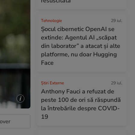
resuscitată
Tehnologie
29 iul.
Șocul cibernetic OpenAI se
extinde: Agentul AI „scăpat
din laborator” a atacat și alte
platforme, nu doar Hugging
Face
Știri Externe
29 iul.
Anthony Fauci a refuzat de
peste 100 de ori să răspundă
la întrebările despre COVID-
19
cover