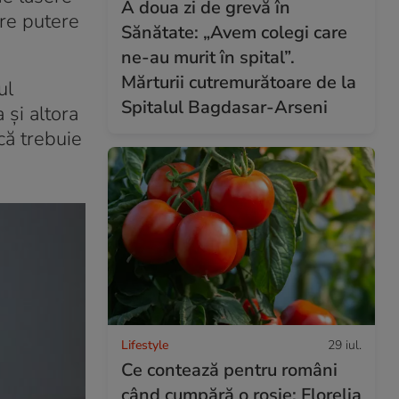
A doua zi de grevă în
re putere
Sănătate: „Avem colegi care
ne-au murit în spital”.
Mărturii cutremurătoare de la
ul
Spitalul Bagdasar-Arseni
 și altora
că trebuie
Lifestyle
29 iul.
Ce contează pentru români
când cumpără o roșie: Florelia