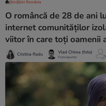
|
Ştiri
|
Știri România
O româncă de 28 de ani luc
internet comunităților izo
viitor în care toți oamenii 
Vlad Chirea (foto)
Cristina Radu
Fotoreporter