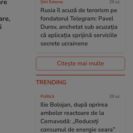
are
Știri Externe
29 iul.
Rusia îl acuză de terorism pe
are,
fondatorul Telegram: Pavel
i
Durov, anchetat sub acuzația
că aplicația sprijină serviciile
secrete ucrainene
Citește mai multe
TRENDING
Politică
29 iul.
Ilie Bolojan, după oprirea
ambelor reactoare de la
Cernavodă: „Reduceți
consumul de energie seara”