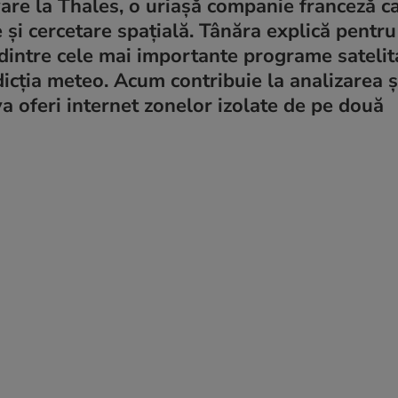
ware la Thales, o uriașă companie franceză c
e și cercetare spațială. Tânăra explică pentru
 dintre cele mai importante programe satelit
icția meteo. Acum contribuie la analizarea ș
va oferi internet zonelor izolate de pe două