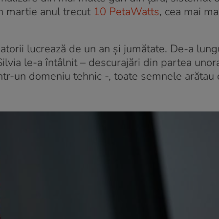
în martie anul trecut
10 PetaWatts
, cea mai ma
atorii lucrează de un an și jumătate. De-a lung
lvia le-a întâlnit – descurajări din partea unora
într-un domeniu tehnic -, toate semnele arătau 