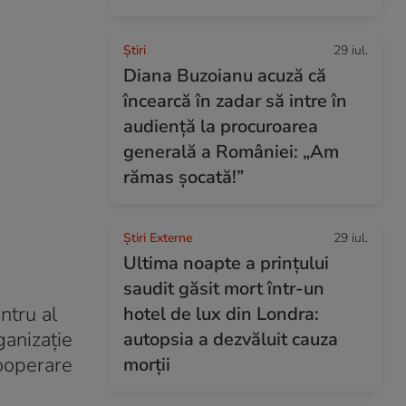
Ştiri
29 iul.
Diana Buzoianu acuză că
încearcă în zadar să intre în
audiență la procuroarea
generală a României: „Am
rămas șocată!”
Știri Externe
29 iul.
Ultima noapte a prințului
saudit găsit mort într-un
ntru al
hotel de lux din Londra:
ganizație
autopsia a dezvăluit cauza
cooperare
morții