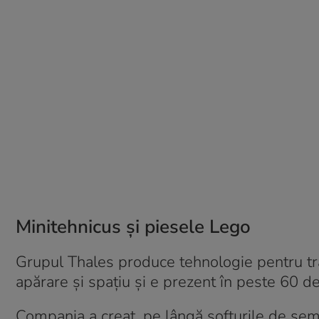
Minitehnicus și piesele Lego
Grupul Thales produce tehnologie pentru tra
apărare și spațiu și e prezent în peste 60 de
Compania a creat, pe lângă softurile de semn