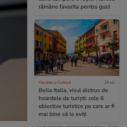
rămâne favorita pentru gust
Vacanțe și Cultură
29 iul.
Bella Italia, visul distrus de
hoardele de turiști: cele 6
obiective turistice pe care ar fi
mai bine să le eviți