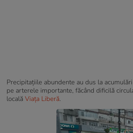
Precipitațiile abundente au dus la acumulări 
pe arterele importante, făcând dificilă circula
locală
Viața Liberă
.