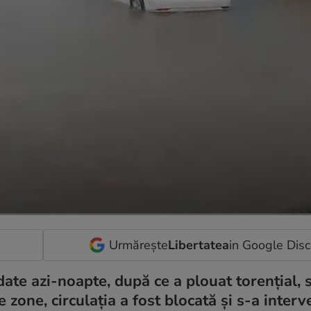
Urmărește
Libertatea
in Google Dis
date azi-noapte, după ce a plouat torențial, s
e zone, circulația a fost blocată și s-a interv