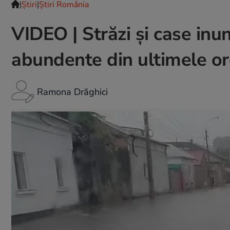
|
Ştiri
|
Știri România
VIDEO | Străzi și case inun
abundente din ultimele or
Ramona Drăghici