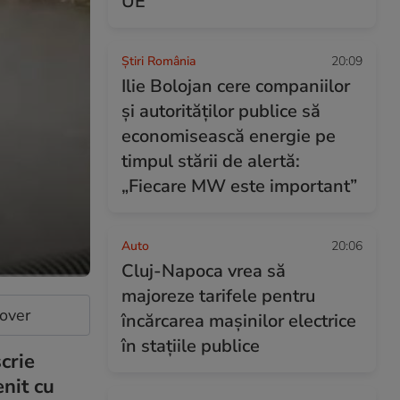
UE
Știri România
20:09
Ilie Bolojan cere companiilor
și autorităților publice să
economisească energie pe
timpul stării de alertă:
„Fiecare MW este important”
Auto
20:06
Cluj-Napoca vrea să
majoreze tarifele pentru
cover
încărcarea mașinilor electrice
în stațiile publice
crie
enit cu