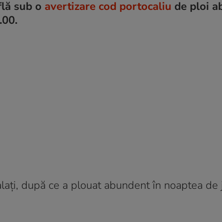
flă sub o
avertizare cod portocaliu
de ploi a
.00.
alați, după ce a plouat abundent în noaptea de 