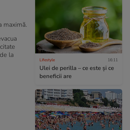
ea maximă.
evacua
citate
de la
Lifestyle
16:11
Ulei de perilla – ce este și ce
beneficii are