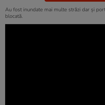
Au fost inundate mai multe străzi dar și port
blocată.