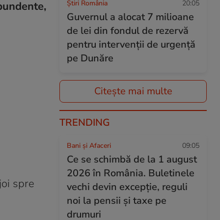
Știri România
20:05
bundente,
Guvernul a alocat 7 milioane
de lei din fondul de rezervă
pentru intervenții de urgență
pe Dunăre
Citește mai multe
TRENDING
Bani și Afaceri
09:05
Ce se schimbă de la 1 august
2026 în România. Buletinele
joi spre
vechi devin excepție, reguli
noi la pensii și taxe pe
drumuri