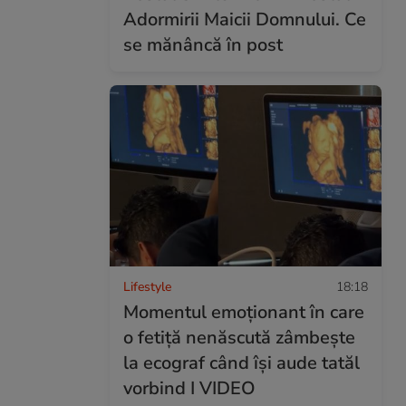
Adormirii Maicii Domnului. Ce
se mănâncă în post
Lifestyle
18:18
Momentul emoționant în care
o fetiță nenăscută zâmbește
la ecograf când își aude tatăl
vorbind I VIDEO