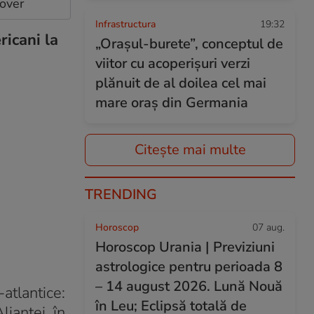
cover
Infrastructura
19:32
ricani la
„Orașul-burete”, conceptul de
viitor cu acoperișuri verzi
plănuit de al doilea cel mai
mare oraș din Germania
Citește mai multe
TRENDING
Horoscop
07 aug.
Horoscop Urania | Previziuni
astrologice pentru perioada 8
– 14 august 2026. Lună Nouă
atlantice:
în Leu; Eclipsă totală de
ianței, în