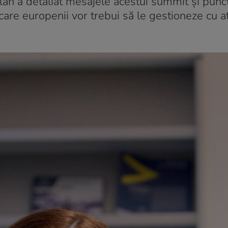
olan a detaliat mesajele acestui summit și punc
care europenii vor trebui să le gestioneze cu a