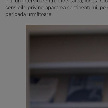
Într-un interviu pentru Libertatea, Ionela Ci
sensibile privind apărarea continentului, pe 
perioada următoare.