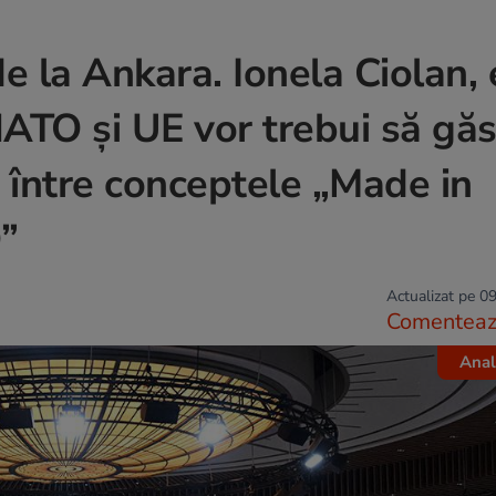
e la Ankara. Ionela Ciolan,
NATO și UE vor trebui să gă
între conceptele „Made in
”
Actualizat pe 09
Comentea
Anal