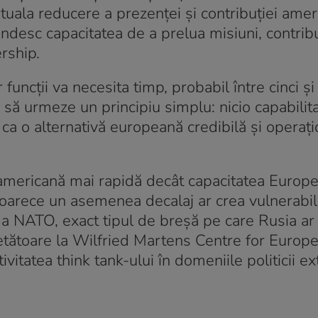
tuala reducere a prezenței și contribuției amer
ândesc capacitatea de a prelua misiuni, contribu
ership.
 funcții va necesita timp, probabil între cinci și
 să urmeze un principiu simplu: nicio capabilit
e ca o alternativă europeană credibilă și operaț
 americană mai rapidă decât capacitatea Europe
eoarece un asemenea decalaj ar crea vulnerabili
 a NATO, exact tipul de breșă pe care Rusia ar
cetătoare la Wilfried Martens Centre for Europ
itatea think tank-ului în domeniile politicii ex