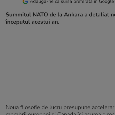
Adaugă-ne ca sursă preferată în Google
Summitul NATO de la Ankara a detaliat nou
începutul acestui an.
Noua filosofie de lucru presupune accelerare
membrii europeni și Canada își asumă o resp