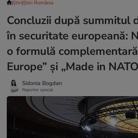
|
Ştiri
|
Știri România
Concluzii după summitul d
în securitate europeană: 
o formulă complementară 
Europe” și „Made in NATO
Sidonia Bogdan
Reporter special