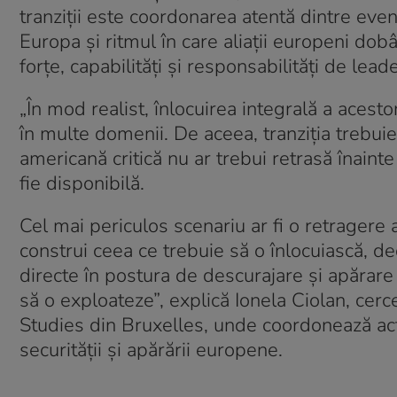
tranziții este coordonarea atentă dintre even
Europa și ritmul în care aliații europeni dob
forțe, capabilități și responsabilități de lead
„În mod realist, înlocuirea integrală a acestor
în multe domenii. De aceea, tranziția trebuie
americană critică nu ar trebui retrasă înaint
fie disponibilă.
Cel mai periculos scenariu ar fi o retragere
construi ceea ce trebuie să o înlocuiască, d
directe în postura de descurajare și apărare
să o exploateze”, explică Ionela Ciolan, cer
Studies din Bruxelles, unde coordonează activ
securității și apărării europene.