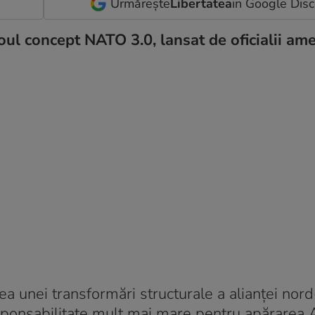
Urmărește
Libertatea
in Google Dis
l concept NATO 3.0, lansat de oficialii ame
a unei transformări structurale a alianței nord-
onsabilitate mult mai mare pentru apărarea Al