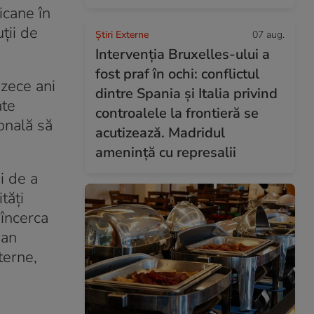
icane în
ții de
Știri Externe
07 aug.
Intervenția Bruxelles-ului a
fost praf în ochi: conflictul
 zece ani
dintre Spania și Italia privind
ate
controalele la frontieră se
ională să
acutizează. Madridul
amenință cu represalii
i de a
tăți
 încerca
ean
terne,