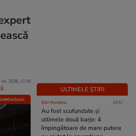
 expert
sească
 iul. 2026, 17:30
ză
ULTIMELE ȘTIRI
iză
Exclusiv
Știri România
19:57
Au fost scufundate și
ultimele două barje: 4
împingătoare de mare putere