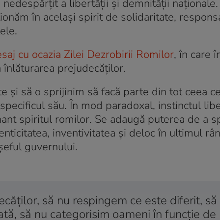
nedespărțit a libertății și demnității naționale.
ionăm în același spirit de solidaritate, responsa
ele.
saj cu ocazia Zilei Dezrobirii Romilor
, în care
a înlăturarea prejudecăţilor.
și să o sprijinim să facă parte din tot ceea c
ecificul său. În mod paradoxal, instinctul liber
nant spiritul romilor. Se adaugă puterea de a 
nticitatea, inventivitatea și deloc în ultimul râ
 șeful guvernului.
ăților, să nu respingem ce este diferit, să
tă, să nu categorisim oameni în funcție de