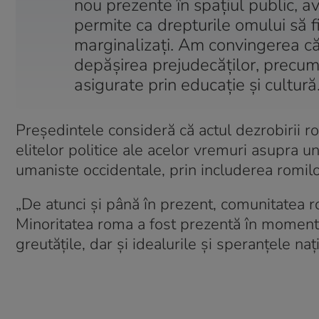
nou prezente în spațiul public, a
permite ca drepturile omului să fie
marginalizați. Am convingerea că 
depășirea prejudecăților, precum 
asigurate prin educație și cultură
Președintele consideră că actul dezrobirii 
elitelor politice ale acelor vremuri asupra u
umaniste occidentale, prin includerea romilor 
„De atunci și până în prezent, comunitatea r
Minoritatea roma a fost prezentă în momente
greutățile, dar și idealurile și speranțele nați