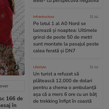
BBB- cu perspectivă negativă
Infrastructura
31 iul.
Pe lotul 1 al A0 Nord se
lucrează și noaptea: Ultimele
grinzi de peste 50 de metri
sunt montate la pasajul peste
calea ferată și DN7
Lifestyle
31 iul.
Un turist a refuzat să
plătească 12.000 de dolari
cover
pentru a chema o ambulanță
așa că a mers 6 ore cu un băț
esc 166 de
de trekking înfipt în coastă
esaj în