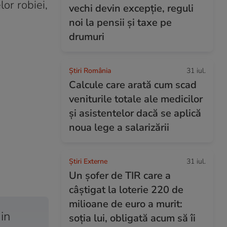
or robiei,
vechi devin excepție, reguli
noi la pensii și taxe pe
drumuri
Știri România
31 iul.
Calcule care arată cum scad
veniturile totale ale medicilor
și asistentelor dacă se aplică
noua lege a salarizării
Știri Externe
31 iul.
Un șofer de TIR care a
câștigat la loterie 220 de
milioane de euro a murit:
din
soția lui, obligată acum să îi