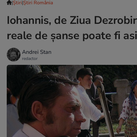
|
Ştiri
|
Știri România
Iohannis, de Ziua Dezrobiri
reale de șanse poate fi as
Andrei Stan
redactor