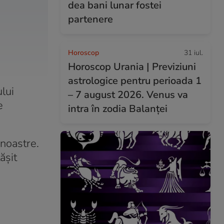
dea bani lunar fostei
partenere
Horoscop
31 iul.
Horoscop Urania | Previziuni
astrologice pentru perioada 1
lui
– 7 august 2026. Venus va
e
intra în zodia Balanței
 noastre.
ășit