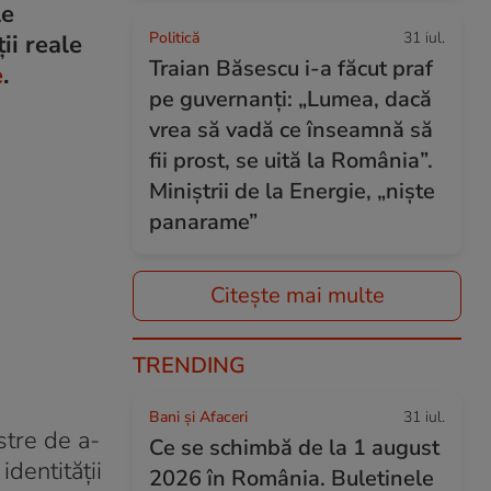
le
Politică
31 iul.
ii reale
Traian Băsescu i-a făcut praf
e
.
pe guvernanți: „Lumea, dacă
vrea să vadă ce înseamnă să
fii prost, se uită la România”.
Miniștrii de la Energie, „niște
panarame”
Citește mai multe
TRENDING
Bani și Afaceri
31 iul.
stre de a-
Ce se schimbă de la 1 august
dentității
2026 în România. Buletinele