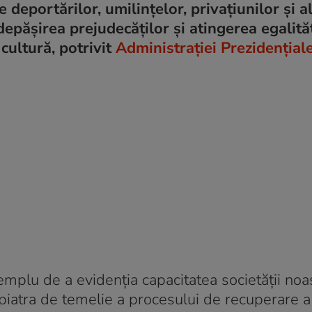
 deportărilor, umilințelor, privațiunilor și a
 depășirea prejudecăților și atingerea egalităț
cultură, potrivit
Administrației Prezidențial
mplu de a evidenția capacitatea societății noa
piatra de temelie a procesului de recuperare a i