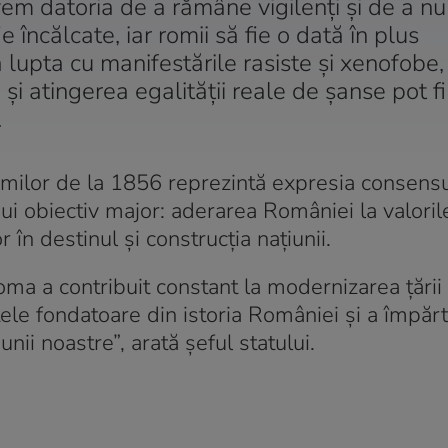
vem datoria de a rămâne vigilenți și de a nu
 încălcate, iar romii să fie o dată în plus
lupta cu manifestările rasiste și xenofobe,
și atingerea egalității reale de șanse pot fi
.
romilor de la 1856 reprezintă expresia consensu
nui obiectiv major: aderarea României la valoril
în destinul și construcția națiunii.
oma a contribuit constant la modernizarea țării
le fondatoare din istoria României și a împărt
unii noastre”, arată șeful statului.