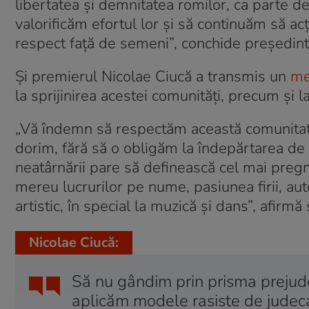
libertatea și demnitatea romilor, ca parte de 
valorificăm efortul lor și să continuăm să acț
respect față de semeni”, conchide președint
Și premierul Nicolae Ciucă a transmis un
me
la sprijinirea acestei comunităţi, precum și l
„Vă îndemn să respectăm această comunitate 
dorim, fără să o obligăm la îndepărtarea de sp
neatârnării pare să definească cel mai preg
mereu lucrurilor pe nume, pasiunea firii, aute
artistic, în special la muzică și dans”, afirmă
Nicolae Ciucă:
Să nu gândim prin prisma prejudec
aplicăm modele rasiste de judeca