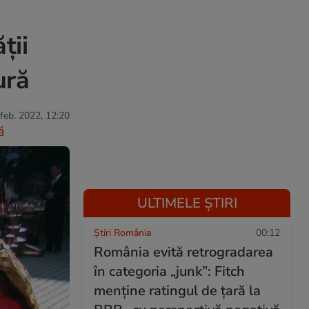
ții
ură
 feb. 2022, 12:20
ă
ULTIMELE ȘTIRI
Știri România
00:12
România evită retrogradarea
în categoria „junk”: Fitch
menține ratingul de țară la