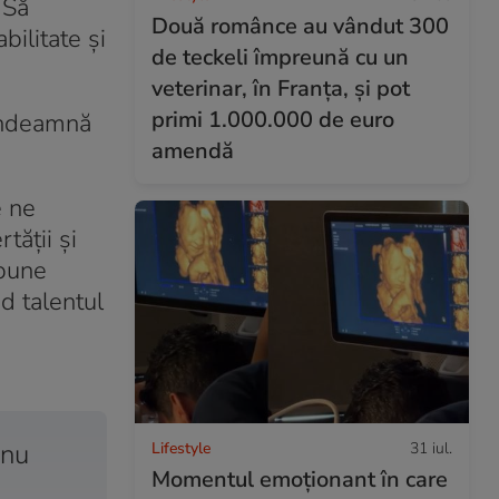
 Să
Două românce au vândut 300
bilitate și
de teckeli împreună cu un
veterinar, în Franța, și pot
primi 1.000.000 de euro
 îndeamnă
amendă
e ne
tății și
spune
nd talentul
 nu
Lifestyle
31 iul.
Momentul emoționant în care